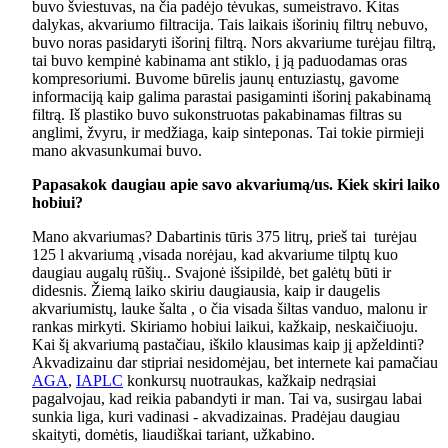
buvo šviestuvas, na čia padėjo tėvukas, sumeistravo. Kitas
dalykas, akvariumo filtracija. Tais laikais išorinių filtrų nebuvo,
buvo noras pasidaryti išorinį filtrą. Nors akvariume turėjau filtrą,
tai buvo kempinė kabinama ant stiklo, į ją paduodamas oras
kompresoriumi. Buvome būrelis jaunų entuziastų, gavome
informaciją kaip galima parastai pasigaminti išorinį pakabinamą
filtrą. Iš plastiko buvo sukonstruotas pakabinamas filtras su
anglimi, žvyru, ir medžiaga, kaip sinteponas. Tai tokie pirmieji
mano akvasunkumai buvo.
Papasakok daugiau apie savo akvariumą/us. Kiek skiri laiko
hobiui?
Mano akvariumas? Dabartinis tūris 375 litrų, prieš tai turėjau
125 l akvariumą ,visada norėjau, kad akvariume tilptų kuo
daugiau augalų rūšių.. Svajonė išsipildė, bet galėtų būti ir
didesnis. Žiemą laiko skiriu daugiausia, kaip ir daugelis
akvariumistų, lauke šalta , o čia visada šiltas vanduo, malonu ir
rankas mirkyti. Skiriamo hobiui laikui, kažkaip, neskaičiuoju.
Kai šį akvariumą pastačiau, iškilo klausimas kaip jį apželdinti?
Akvadizainu dar stipriai nesidomėjau, bet internete kai pamačiau
AGA
,
IAPLC
konkursų nuotraukas, kažkaip nedrąsiai
pagalvojau, kad reikia pabandyti ir man. Tai va, susirgau labai
sunkia liga, kuri vadinasi - akvadizainas. Pradėjau daugiau
skaityti, domėtis, liaudiškai tariant, užkabino.