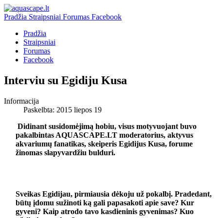
Pradžia
Straipsniai
Forumas
Facebook
Pradžia
Straipsniai
Forumas
Facebook
Interviu su Egidiju Kusa
Informacija
Paskelbta: 2015 liepos 19
Didinant susidomėjimą hobiu, visus motyvuojant buvo
pakalbintas AQUASCAPE.LT moderatorius, aktyvus
akvariumų fanatikas, skeiperis Egidijus Kusa, forume
žinomas slapyvardžiu bulduri.
Sveikas Egidijau, pirmiausia dėkoju už pokalbį. Pradedant,
būtų įdomu sužinoti ką gali papasakoti apie save? Kur
gyveni? Kaip atrodo tavo kasdieninis gyvenimas? Kuo