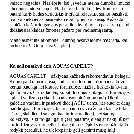
vaizdo negadina. Neslėpsiu, kai į svečius ateina dumblis, imuosi
cheminės intervencijos. Naikinimo būdų begalės, konkrečiai
patarti kuris būdas geriausias ir efektingiausias, sunku pasakyti,
manau kiekvienas pasirenkame sau prieinamiausią. Kažkada
skaičiau kažkurio garsaus pasaulio akvariumisto pasakymą, kad
didžiausias klaidas žmonės padaro per vadinamą startą.
Mano asmenine nuomone - dumblį nesuvaldome mes tada, kai
turime mažą žinių bagažą apie jį.
Ką gali pasakyti apie AQUASCAPE.LT?
AQUASCAPE.LT – užklydau kažkada rekomendavus kolegai.
Kuom patiko pirmiausia, kad šiame forume informacija buvo
geriau pateikta nei kituose forumuose, mažiau kažkokių kvailų
ginčų buvo. Čia radau tai, ko kiti forumai stokojo - informacijos
apie akvadizainą (čia tik mano asmeninė nuomonė).Tikrai
galėčiau vardinti ir pasakyti didelį AČIŪ tiems, kas suteikė daug
naudingos informacijos, bet manau mes visi žinom kas jie tokie.
Tikrai, šiai dienai smagu, kad turime nedidelį, bet šaunų
kolektyvą, iš kurio gali gauti gerą patarimą dieną ar naktį, iš bet
kurio Lietuvos kampelio. Pabaigai - neslėpkit savo gražių darbų,
rodykit pasauliui, ne tik krepšinis gali garsinti mūsų šalį!