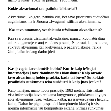
mano tėvukas. Tokia tai pradžia, 1983 metai.
Kokie akvariumai tau patinka labiausiai?
Akvariumai, ko gero, patinka visi, bet savo prioritetus atiduočiau
augaliniams, na ir žinoma ,,Iwagumi“ stiliaus akvariumams.
Kas tavo nuomone, svarbiausia užsiimant akvadizainu?
Kas svarbiausia užsiimant akvadizainu, manau, kuo natūraliau
atkartoti gamtoje esantį vandens pasaulį. Paprastai, kaip sakoma,
sukrauti akvariumą gali kiekvienas, o padaryti skeipą, reikia
žinių, laiko ir daug darbo įdėti
.
Kas įkvepia tave domėtis hobiu? Kur ir kaip ieškojai
informacijos į tave dominančius klausimus? Kaip atrodė
tavo akvariumų hobio pradžia, kada tai buvo? Su kokiais
pradiniais sunkumais teko susidurti ir kaip juos įveikei?
Kaip minėjau, mano hobis prasidėjo 1983 metais. Tais laikais
visa informacija buvo renkama knygynuose, pirkdavau knygas
apie akvariumus rusų, vokiečių kalba, jas išsiversdavau į lietuvių
kalbą. Dabar be pigu, paspaudei kompiuterio klavišą ir visa
norima informacija tau kompiuterio ekrane. Pirmas sunkumas