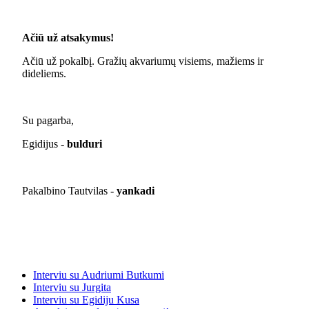
Ačiū už atsakymus!
Ačiū už pokalbį. Gražių akvariumų visiems, mažiems ir
dideliems.
Su pagarba,
Egidijus -
bulduri
Pakalbino Tautvilas -
yankadi
Interviu su Audriumi Butkumi
Interviu su Jurgita
Interviu su Egidiju Kusa