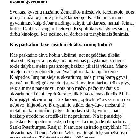
užsiimi gyvenime?
Sveikas, gyvenu mažame Žemaitijos miestelyje Kretingoje, nors
gimęs ir užaugęs prie jūros, Klaipėdoje. Kasdieninis mano
gyvenimas, kaip dabar madinga sakyti, tai darbas, namai, šeima,
hobis. Darbas - saugau Lietuvos Respublikos valstybės sieną,
dirbu kinologu, kas nežino, tai darbas su tarnybiniais šunimis.
Kas paskatino tave susidomėti akvariumų hobiu?
Kas paskatino akva hobiu užsiimti, net negalėčiau tiksliai
atsakyti. Kaip yra pasakęs mano vienas pažįstamas žmogus,
tokie dalykai ateina pas žmogų kažkur giliai iš vidaus. Mano
atveju, dar sovietmečiu su tėvais pirmą kartą aplankėme
Klaipėdos Jūrų muziejaus akvariumą, tada pirmą kartą gyvai
pamačiau didelį gėlavandenį akvariumą ir nutariau, trūks plyš,
reikia ir man pabandyti, nors nuo mažo, pačio mažiausio
akvariumo. Tėvai neprieštaravo, tik buvo vienas didelis BET.
Kur įsigyti akvariumą? Tais laikais ,,optiwhite“ akvariumų dar
nebuvo, klijuodavo iš organinio stiklo, darydavo meistrai iš
metalinių kampuočių, patys klijuodavo stiklą vidun, man
kažkaip atrodė ne estetiškai ir nepatikimai. Na ir prasidėjo
paieškos Klaipėdos mieste, o baigėsi Leningrade (dabartinis
Sankt Peterburgas, Rusija). Namuose atsirado gamyklinis 70 l
akvariumas. Dienos šviesos šviestuvą ir spintelę sumeistravo