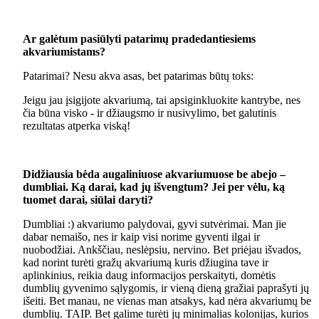
Ar galėtum pasiūlyti patarimų pradedantiesiems
akvariumistams?
Patarimai? Nesu akva asas, bet patarimas būtų toks:
Jeigu jau įsigijote akvariumą, tai apsiginkluokite kantrybe, nes
čia būna visko - ir džiaugsmo ir nusivylimo, bet galutinis
rezultatas atperka viską!
Didžiausia bėda augaliniuose akvariumuose be abejo –
dumbliai. Ką darai, kad jų išvengtum? Jei per vėlu, ką
tuomet darai, siūlai daryti?
Dumbliai :) akvariumo palydovai, gyvi sutvėrimai. Man jie
dabar nemaišo, nes ir kaip visi norime gyventi ilgai ir
nuobodžiai. Ankščiau, neslėpsiu, nervino. Bet priėjau išvados,
kad norint turėti gražų akvariumą kuris džiugina tave ir
aplinkinius, reikia daug informacijos perskaityti, domėtis
dumblių gyvenimo sąlygomis, ir vieną dieną gražiai paprašyti jų
išeiti. Bet manau, ne vienas man atsakys, kad nėra akvariumų be
dumblių. TAIP. Bet galime turėti jų minimalias kolonijas, kurios