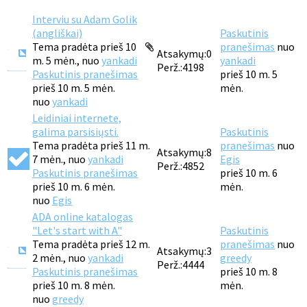
Interviu su Adam Golik
(angliškai)
Paskutinis
Tema pradėta prieš 10
pranešimas
nuo
Atsakymų:
0
m. 5 mėn., nuo
yankadi
yankadi
Perž.:
4198
Paskutinis pranešimas
prieš 10 m. 5
prieš 10 m. 5 mėn.
mėn.
nuo
yankadi
Leidiniai internete,
galima parsisiųsti.
Paskutinis
Tema pradėta prieš 11 m.
pranešimas
nuo
Atsakymų:
8
7 mėn., nuo
yankadi
Egis
Perž.:
4852
Paskutinis pranešimas
prieš 10 m. 6
prieš 10 m. 6 mėn.
mėn.
nuo
Egis
ADA online katalogas
"Let's start with A"
Paskutinis
Tema pradėta prieš 12 m.
pranešimas
nuo
Atsakymų:
3
2 mėn., nuo
yankadi
greedy
Perž.:
4444
Paskutinis pranešimas
prieš 10 m. 8
prieš 10 m. 8 mėn.
mėn.
nuo
greedy