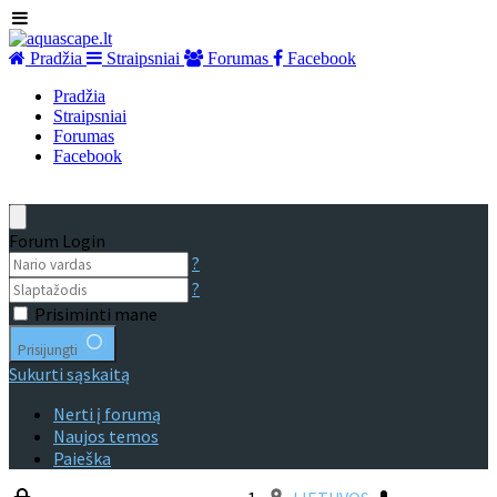
Pradžia
Straipsniai
Forumas
Facebook
Pradžia
Straipsniai
Forumas
Facebook
Forum Login
?
?
Prisiminti mane
Prisijungti
Sukurti sąskaitą
Nerti į forumą
Naujos temos
Paieška