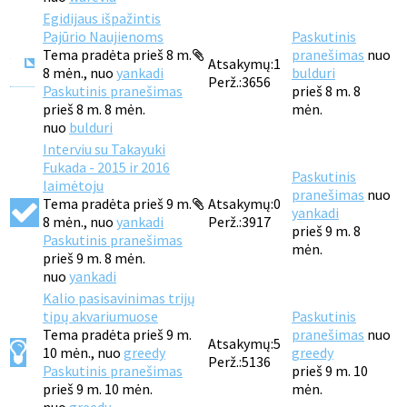
Egidijaus išpažintis
Pajūrio Naujienoms
Paskutinis
Tema pradėta prieš 8 m.
pranešimas
nuo
Atsakymų:
1
8 mėn., nuo
yankadi
bulduri
Perž.:
3656
Paskutinis pranešimas
prieš 8 m. 8
prieš 8 m. 8 mėn.
mėn.
nuo
bulduri
Interviu su Takayuki
Fukada - 2015 ir 2016
Paskutinis
laimėtoju
pranešimas
nuo
Tema pradėta prieš 9 m.
Atsakymų:
0
yankadi
8 mėn., nuo
yankadi
Perž.:
3917
prieš 9 m. 8
Paskutinis pranešimas
mėn.
prieš 9 m. 8 mėn.
nuo
yankadi
Kalio pasisavinimas trijų
tipų akvariumuose
Paskutinis
Tema pradėta prieš 9 m.
pranešimas
nuo
Atsakymų:
5
10 mėn., nuo
greedy
greedy
Perž.:
5136
Paskutinis pranešimas
prieš 9 m. 10
prieš 9 m. 10 mėn.
mėn.