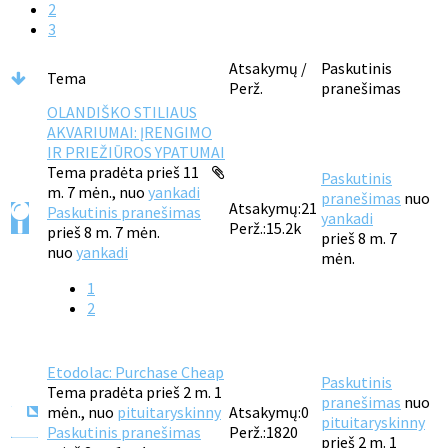
2
3
Atsakymų /
Paskutinis
Tema
Perž.
pranešimas
OLANDIŠKO STILIAUS
AKVARIUMAI: ĮRENGIMO
IR PRIEŽIŪROS YPATUMAI
Tema pradėta prieš 11
Paskutinis
m. 7 mėn., nuo
yankadi
pranešimas
nuo
Atsakymų:
21
Paskutinis pranešimas
yankadi
Perž.:
15.2k
prieš 8 m. 7 mėn.
prieš 8 m. 7
nuo
yankadi
mėn.
1
2
Etodolac: Purchase Cheap
Paskutinis
Tema pradėta prieš 2 m. 1
pranešimas
nuo
mėn., nuo
pituitaryskinny
Atsakymų:
0
pituitaryskinny
Paskutinis pranešimas
Perž.:
1820
prieš 2 m. 1