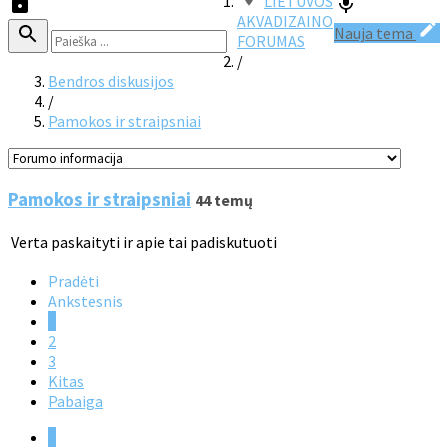
LIETUVOS
AKVADIZAINO
Nauja tema
FORUMAS
/
Bendros diskusijos
/
Pamokos ir straipsniai
Pamokos ir straipsniai
44 temų
Verta paskaityti ir apie tai padiskutuoti
Pradėti
Ankstesnis
1
2
3
Kitas
Pabaiga
1