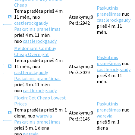
Cheap
Paskutinis
Tema pradėta prieš 4 m.
pranešimas
nuo
11 mėn., nuo
Atsakymų:
0
castlerockgaudy
castlerockgaudy
Perž.:
2942
prieš 4 m. 11
Paskutinis pranešimas
mėn.
prieš 4 m. 11 mėn.
nuo
castlerockgaudy
Meldonium: Combuy
Cheap Overnight
Paskutinis
Tema pradėta prieš 4 m.
pranešimas
nuo
11 mėn., nuo
Atsakymų:
0
castlerockgaudy
castlerockgaudy
Perž.:
3029
prieš 4 m. 11
Paskutinis pranešimas
mėn.
prieš 4 m. 11 mėn.
nuo
castlerockgaudy
Floxin: Get Cheap Lowest
Prices
Paskutinis
Tema pradėta prieš 5 m. 1
pranešimas
nuo
Atsakymų:
0
diena, nuo
warevia
warevia
Perž.:
3146
Paskutinis pranešimas
prieš 5 m. 1
prieš 5 m. 1 diena
diena
nuo
warevia