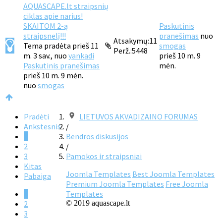
AQUASCAPE.lt straipsnių
ciklas apie narius!
SKAITOM 2-ą
Paskutinis
straipsnelį!!!
pranešimas
nuo
Atsakymų:
11
Tema pradėta prieš 11
smogas
Perž.:
5448
m. 3 sav., nuo
yankadi
prieš 10 m. 9
Paskutinis pranešimas
mėn.
prieš 10 m. 9 mėn.
nuo
smogas
Pradėti
LIETUVOS AKVADIZAINO FORUMAS
Ankstesnis
/
1
Bendros diskusijos
2
/
3
Pamokos ir straipsniai
Kitas
Joomla Templates
Best Joomla Templates
Pabaiga
Premium Joomla Templates
Free Joomla
1
Templates
2
© 2019 aquascape.lt
3