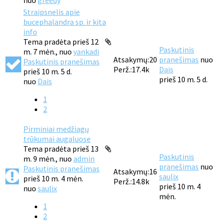
nuo
greedy
Straipsnelis apie
bucephalandra sp. ir kita
info
Tema pradėta prieš 12
Paskutinis
m. 7 mėn., nuo
yankadi
Atsakymų:
20
pranešimas
nuo
Paskutinis pranešimas
Perž.:
17.4k
Dais
prieš 10 m. 5 d.
prieš 10 m. 5 d.
nuo
Dais
1
2
Pirminiai medžiagų
trūkumai augaluose
Tema pradėta prieš 13
Paskutinis
m. 9 mėn., nuo
admin
pranešimas
nuo
Paskutinis pranešimas
Atsakymų:
16
saulix
prieš 10 m. 4 mėn.
Perž.:
14.8k
prieš 10 m. 4
nuo
saulix
mėn.
1
2