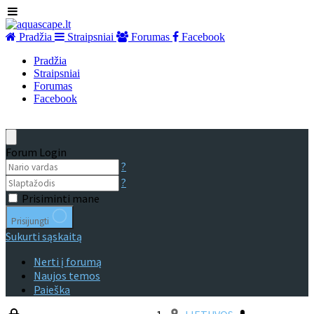
Pradžia
Straipsniai
Forumas
Facebook
Pradžia
Straipsniai
Forumas
Facebook
Forum Login
?
?
Prisiminti mane
Prisijungti
Sukurti sąskaitą
Nerti į forumą
Naujos temos
Paieška