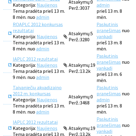
Atsakymų:
0
Kategorija:
Naujienos
admin
Perž.:
3037
Tema pradėta prieš 13 m.
prieš 13 m. 8
8 mėn. nuo
admin
mėn.
ROAPLC 2012 konkursas
Paskutinis
rezultatai
pranešimas
nuo
Atsakymų:
5
Kategorija:
Naujienos
yankadi
Perž.:
3280
Tema pradėta prieš 13 m.
prieš 13 m. 8
8 mėn. nuo
admin
mėn.
Paskutinis
IAPLC 2012 rezultatai
pranešimas
nuo
Kategorija:
Naujienos
Atsakymų:
19
yankadi
Tema pradėta prieš 13 m.
Perž.:
13.2k
prieš 13 m. 6
9 mėn. nuo
admin
mėn.
Taivaniečių akvadizaino
Paskutinis
2012 m. konkursas
pranešimas
nuo
Atsakymų:
0
Kategorija:
Naujienos
admin
Perž.:
3468
Tema pradėta prieš 13 m.
prieš 13 m. 8
8 mėn. nuo
admin
mėn.
Paskutinis
IAPLC 2012 rezultatai
pranešimas
nuo
Kategorija:
Naujienos
Atsakymų:
19
yankadi
Tema pradėta prieš 13 m.
Perž.:
13.2k