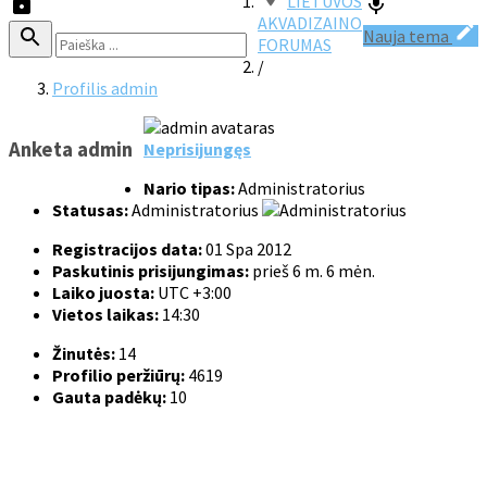
LIETUVOS
AKVADIZAINO
Nauja tema
FORUMAS
/
Profilis admin
Anketa admin
Neprisijungęs
Nario tipas:
Administratorius
Statusas:
Administratorius
Registracijos data:
01 Spa 2012
Paskutinis prisijungimas:
prieš 6 m. 6 mėn.
Laiko juosta:
UTC +3:00
Vietos laikas:
14:30
Žinutės:
14
Profilio peržiūrų:
4619
Gauta padėkų:
10