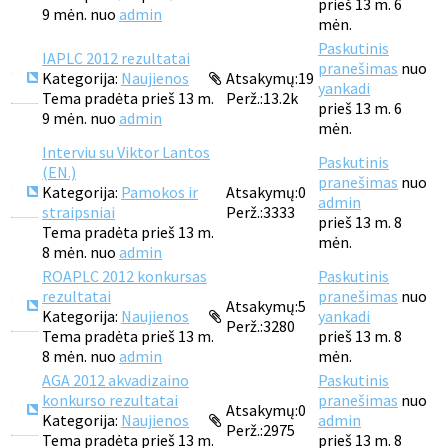
prieš 13 m. 6
9 mėn. nuo
admin
mėn.
Paskutinis
IAPLC 2012 rezultatai
pranešimas
nuo
Kategorija:
Naujienos
Atsakymų:
19
yankadi
Tema pradėta prieš 13 m.
Perž.:
13.2k
prieš 13 m. 6
9 mėn. nuo
admin
mėn.
Interviu su Viktor Lantos
Paskutinis
(EN.)
pranešimas
nuo
Kategorija:
Pamokos ir
Atsakymų:
0
admin
straipsniai
Perž.:
3333
prieš 13 m. 8
Tema pradėta prieš 13 m.
mėn.
8 mėn. nuo
admin
ROAPLC 2012 konkursas
Paskutinis
rezultatai
pranešimas
nuo
Atsakymų:
5
Kategorija:
Naujienos
yankadi
Perž.:
3280
Tema pradėta prieš 13 m.
prieš 13 m. 8
8 mėn. nuo
admin
mėn.
AGA 2012 akvadizaino
Paskutinis
konkurso rezultatai
pranešimas
nuo
Atsakymų:
0
Kategorija:
Naujienos
admin
Perž.:
2975
Tema pradėta prieš 13 m.
prieš 13 m. 8