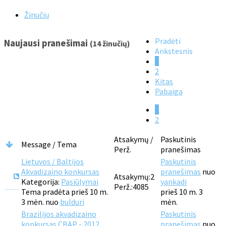
Žinučių
Pradėti
Naujausi pranešimai
(14 žinučių)
Ankstesnis
1
2
Kitas
Pabaiga
1
2
Atsakymų /
Paskutinis
Message / Tema
Perž.
pranešimas
Lietuvos / Baltijos
Paskutinis
Akvadizaino konkursas
pranešimas
nuo
Atsakymų:
2
Kategorija:
Pasiūlymai
yankadi
Perž.:
4085
Tema pradėta prieš 10 m.
prieš 10 m. 3
3 mėn. nuo
bulduri
mėn.
Brazilijos akvadizaino
Paskutinis
konkursas CBAP - 2012
pranešimas
nuo