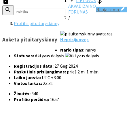
LIETUVOS
AKVADIZAINO
Nauja tema
FORUMAS
/
Profilis pituitaryskinny
Anketa pituitaryskinny
Neprisijungęs
Nario tipas:
narys
Statusas:
Aktyvus dalyvis
Registracijos data:
27 Geg 2024
Paskutinis prisijungimas:
prieš 2 m. 1 mėn.
Laiko juosta:
UTC +3:00
Vietos laikas:
23:31
Žinutės:
340
Profilio peržiūrų:
1657