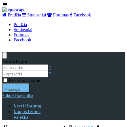
Pradžia
Straipsniai
Forumas
Facebook
Pradžia
Straipsniai
Forumas
Facebook
Forum Login
?
?
Prisiminti mane
Prisijungti
Sukurti sąskaitą
Nerti į forumą
Naujos temos
Paieška