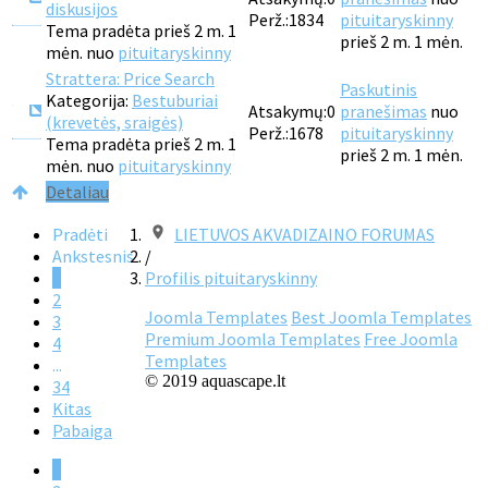
diskusijos
Perž.:
1834
pituitaryskinny
Tema pradėta prieš 2 m. 1
prieš 2 m. 1 mėn.
mėn. nuo
pituitaryskinny
Strattera: Price Search
Paskutinis
Kategorija:
Bestuburiai
Atsakymų:
0
pranešimas
nuo
(krevetės, sraigės)
Perž.:
1678
pituitaryskinny
Tema pradėta prieš 2 m. 1
prieš 2 m. 1 mėn.
mėn. nuo
pituitaryskinny
Detaliau
Pradėti
LIETUVOS AKVADIZAINO FORUMAS
Ankstesnis
/
1
Profilis pituitaryskinny
2
Joomla Templates
Best Joomla Templates
3
Premium Joomla Templates
Free Joomla
4
Templates
...
© 2019 aquascape.lt
34
Kitas
Pabaiga
1