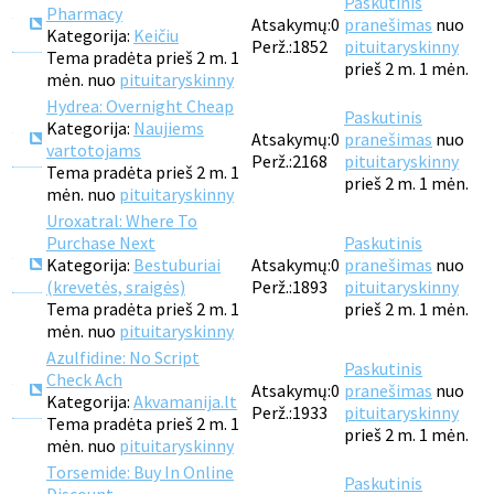
Paskutinis
Pharmacy
Atsakymų:
0
pranešimas
nuo
Kategorija:
Keičiu
Perž.:
1852
pituitaryskinny
Tema pradėta prieš 2 m. 1
prieš 2 m. 1 mėn.
mėn. nuo
pituitaryskinny
Hydrea: Overnight Cheap
Paskutinis
Kategorija:
Naujiems
Atsakymų:
0
pranešimas
nuo
vartotojams
Perž.:
2168
pituitaryskinny
Tema pradėta prieš 2 m. 1
prieš 2 m. 1 mėn.
mėn. nuo
pituitaryskinny
Uroxatral: Where To
Purchase Next
Paskutinis
Kategorija:
Bestuburiai
Atsakymų:
0
pranešimas
nuo
(krevetės, sraigės)
Perž.:
1893
pituitaryskinny
Tema pradėta prieš 2 m. 1
prieš 2 m. 1 mėn.
mėn. nuo
pituitaryskinny
Azulfidine: No Script
Paskutinis
Check Ach
Atsakymų:
0
pranešimas
nuo
Kategorija:
Akvamanija.lt
Perž.:
1933
pituitaryskinny
Tema pradėta prieš 2 m. 1
prieš 2 m. 1 mėn.
mėn. nuo
pituitaryskinny
Torsemide: Buy In Online
Paskutinis