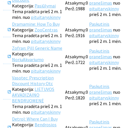
Discount
Atsakymų:
0
pranešimas
nuo
Kategorija:
Pasiūlymai
Perž.:
1988
pituitaryskinny
Tema pradėta prieš 2 m. 1
prieš 2 m. 1 mėn.
mėn. nuo
pituitaryskinny
Dramamine: How To Buy
Paskutinis
Kategorija:
ZooCentras
Atsakymų:
0
pranešimas
nuo
Tema pradėta prieš 2 m. 1
Perž.:
1916
pituitaryskinny
mėn. nuo
pituitaryskinny
prieš 2 m. 1 mėn.
Zofran: Pill Generic Name
Paskutinis
Kategorija:
Atsakymų:
0
pranešimas
nuo
NoriuAkvariumo
Perž.:
1722
pituitaryskinny
Tema pradėta prieš 2 m. 1
prieš 2 m. 1 mėn.
mėn. nuo
pituitaryskinny
Vasotec: Prescription
Discount History Otc
Paskutinis
Kategorija:
LIETUVOS
Atsakymų:
0
pranešimas
nuo
AKVADIZAINO
Perž.:
1820
pituitaryskinny
BENDRUOMENĖ
prieš 2 m. 1 mėn.
Tema pradėta prieš 2 m. 1
mėn. nuo
pituitaryskinny
Detrol: Where Can I Buy
Paskutinis
Kategorija:
Bendrosios
Atsakymų:
0
pranešimas
nuo