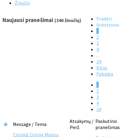
Žinučių
Pradėti
Naujausi pranešimai
(340 žinučių)
Ankstesnis
1
2
3
4
...
34
Kitas
Pabaiga
1
2
3
4
34
Atsakymų /
Paskutinis
Message / Tema
Perž.
pranešimas
Clomid: Online Mexico