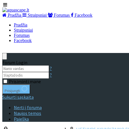
Pradžia
Straipsniai
Forumas
Facebook
Pradžia
Straipsniai
Forumas
Facebook
Forum Login
?
?
Prisiminti mane
Prisijungti
Sukurti sąskaitą
Nerti į forumą
Naujos temos
Paieška