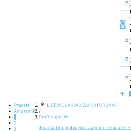
Pradėti
LIETUVOS AKVADIZAINO FORUMAS
Ankstesnis
/
1
Profilis greedy
2
Joomla Templates
Best Joomla Templates
P
3