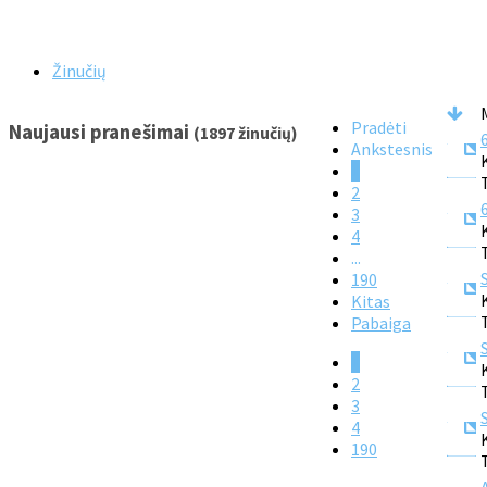
Žinučių
Pradėti
Naujausi pranešimai
(1897 žinučių)
Ankstesnis
1
2
3
4
...
190
Kitas
Pabaiga
1
2
3
4
190