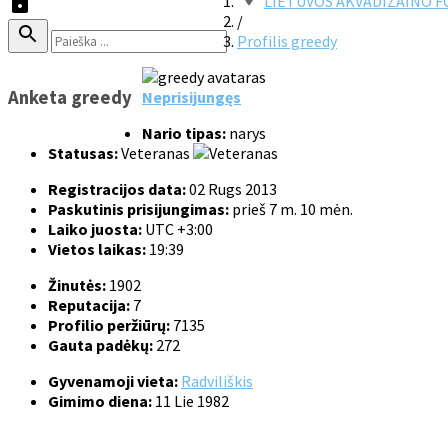
LIETUVOS AKVADIZAINO 
/
Profilis greedy
Anketa greedy
Neprisijungęs
Nario tipas:
narys
Statusas:
Veteranas
Registracijos data:
02 Rugs 2013
Paskutinis prisijungimas:
prieš 7 m. 10 mėn.
Laiko juosta:
UTC +3:00
Vietos laikas:
19:39
Žinutės:
1902
Reputacija:
7
Profilio peržiūrų:
7135
Gauta padėkų:
272
Gyvenamoji vieta:
Radviliškis
Gimimo diena:
11 Lie 1982