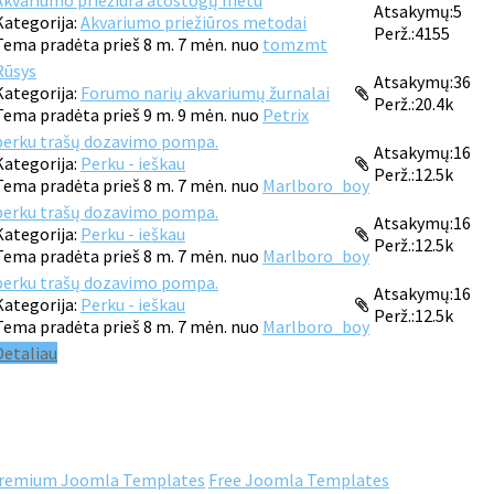
Akvariumo priežiūra atostogų metu
Atsakymų:
5
Kategorija:
Akvariumo priežiūros metodai
Perž.:
4155
Tema pradėta prieš 8 m. 7 mėn. nuo
tomzmt
Rūsys
Atsakymų:
36
Kategorija:
Forumo narių akvariumų žurnalai
Perž.:
20.4k
Tema pradėta prieš 9 m. 9 mėn. nuo
Petrix
perku trašų dozavimo pompa.
Atsakymų:
16
Kategorija:
Perku - ieškau
Perž.:
12.5k
Tema pradėta prieš 8 m. 7 mėn. nuo
Marlboro_boy
perku trašų dozavimo pompa.
Atsakymų:
16
Kategorija:
Perku - ieškau
Perž.:
12.5k
Tema pradėta prieš 8 m. 7 mėn. nuo
Marlboro_boy
perku trašų dozavimo pompa.
Atsakymų:
16
Kategorija:
Perku - ieškau
Perž.:
12.5k
Tema pradėta prieš 8 m. 7 mėn. nuo
Marlboro_boy
Detaliau
remium Joomla Templates
Free Joomla Templates