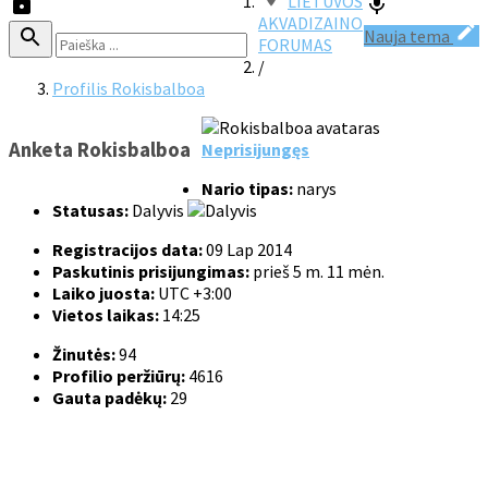
LIETUVOS
AKVADIZAINO
Nauja tema
FORUMAS
/
Profilis Rokisbalboa
Anketa Rokisbalboa
Neprisijungęs
Nario tipas:
narys
Statusas:
Dalyvis
Registracijos data:
09 Lap 2014
Paskutinis prisijungimas:
prieš 5 m. 11 mėn.
Laiko juosta:
UTC +3:00
Vietos laikas:
14:25
Žinutės:
94
Profilio peržiūrų:
4616
Gauta padėkų:
29