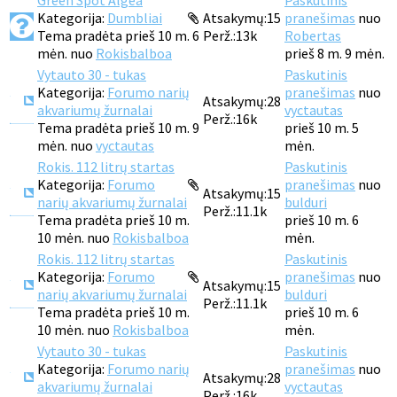
Green Spot Algea
Paskutinis
Kategorija:
Dumbliai
Atsakymų:
15
pranešimas
nuo
Tema pradėta prieš 10 m. 6
Perž.:
13k
Robertas
mėn. nuo
Rokisbalboa
prieš 8 m. 9 mėn.
Vytauto 30 - tukas
Paskutinis
Kategorija:
Forumo narių
pranešimas
nuo
Atsakymų:
28
akvariumų žurnalai
vyctautas
Perž.:
16k
Tema pradėta prieš 10 m. 9
prieš 10 m. 5
mėn. nuo
vyctautas
mėn.
Rokis. 112 litrų startas
Paskutinis
Kategorija:
Forumo
pranešimas
nuo
Atsakymų:
15
narių akvariumų žurnalai
bulduri
Perž.:
11.1k
Tema pradėta prieš 10 m.
prieš 10 m. 6
10 mėn. nuo
Rokisbalboa
mėn.
Rokis. 112 litrų startas
Paskutinis
Kategorija:
Forumo
pranešimas
nuo
Atsakymų:
15
narių akvariumų žurnalai
bulduri
Perž.:
11.1k
Tema pradėta prieš 10 m.
prieš 10 m. 6
10 mėn. nuo
Rokisbalboa
mėn.
Vytauto 30 - tukas
Paskutinis
Kategorija:
Forumo narių
pranešimas
nuo
Atsakymų:
28
akvariumų žurnalai
vyctautas
Perž.:
16k