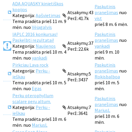
ADA AQUASKY kinietiškos
Paskutinis
kopijos
Atsakymų:
43
pranešimas
nuo
Kategorija:
Apšvietimas
Perž.:
41.7k
vist
Tema pradėta prieš 11 m. 9
prieš 8 m. 6 mėn.
mėn. nuo
Vėjagalvis
IAPLC 2016 konkursas!
Paskutinis
Paskelbti rezultatai!
pranešimas
nuo
Atsakymų:
37
Kategorija:
Naujienos
yankadi
Perž.:
22.6k
Tema pradėta prieš 10 m. 4
prieš 9 m. 10
mėn. nuo
yankadi
mėn.
Pirkciau Lava rock
Paskutinis
Kategorija:
Perku -
pranešimas
nuo
Atsakymų:
5
ieškau
Rokisbalboa
Perž.:
3437
Tema pradėta prieš 10 m. 5
prieš 10 m. 5
mėn. nuo
Egas
mėn.
Perku pterophyllum
Paskutinis
scalare peru altum.
pranešimas
nuo
Kategorija:
Perku -
Atsakymų:
7
MariusL
ieškau
Perž.:
3641
prieš 10 m. 6
Tema pradėta prieš 10 m. 6
mėn.
mėn. nuo
MariusL