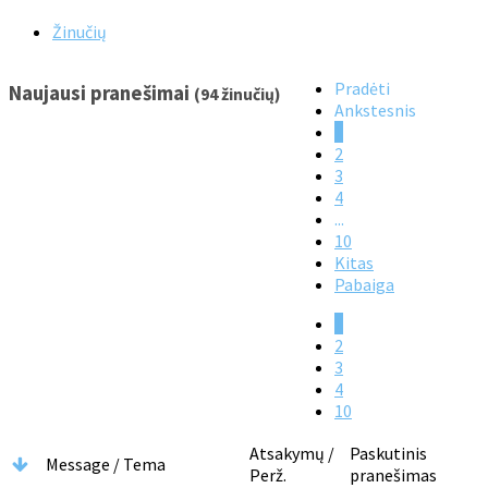
Žinučių
Pradėti
Naujausi pranešimai
(94 žinučių)
Ankstesnis
1
2
3
4
...
10
Kitas
Pabaiga
1
2
3
4
10
Atsakymų /
Paskutinis
Message / Tema
Perž.
pranešimas