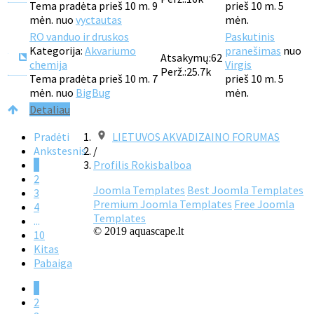
Tema pradėta prieš 10 m. 9
prieš 10 m. 5
mėn. nuo
vyctautas
mėn.
RO vanduo ir druskos
Paskutinis
Kategorija:
Akvariumo
pranešimas
nuo
Atsakymų:
62
chemija
Virgis
Perž.:
25.7k
Tema pradėta prieš 10 m. 7
prieš 10 m. 5
mėn. nuo
BigBug
mėn.
Detaliau
Pradėti
LIETUVOS AKVADIZAINO FORUMAS
Ankstesnis
/
1
Profilis Rokisbalboa
2
Joomla Templates
Best Joomla Templates
3
Premium Joomla Templates
Free Joomla
4
Templates
...
© 2019 aquascape.lt
10
Kitas
Pabaiga
1
2