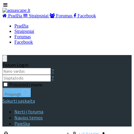
Pradžia
Straipsniai
Forumas
Facebook
Pradžia
Straipsniai
Forumas
Facebook
Forum Login
?
?
Prisiminti mane
Prisijungti
Sukurti sąskaitą
Nerti į forumą
Naujos temos
Paieška