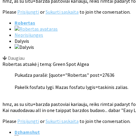
hmz, as su situ+barzda pastoviai kariauju, reiks rimtai padaryt fos
Please
Prisijungti
or
Sukurti sąskaitą
to join the conversation.
Robertas
Neprisijungęs
Dalyvis
Daugiau
Robertas atsakė į temą: Green Spot Algea
Pukudza parašė: [quote="Robertas" post=27636
Pakelk fosfatu lygi. Mazas fosfatu lygis=taskinis zalias.
hmz, as su situ+barzda pastoviai kariauju, reiks rimtai padaryt fo
Kai naudodavau all in one taippat barzdos budavo... dabar "Easy Lif
Please
Prisijungti
or
Sukurti sąskaitą
to join the conversation.
Dzhamshut