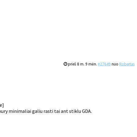
prieš 8 m. 9 mėn.
#27649
nuo
Robertas
e]
ury minimaliai galiu rasti tai ant stiklu GDA.