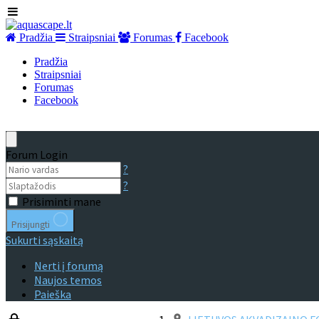
Pradžia
Straipsniai
Forumas
Facebook
Pradžia
Straipsniai
Forumas
Facebook
Forum Login
?
?
Prisiminti mane
Prisijungti
Sukurti sąskaitą
Nerti į forumą
Naujos temos
Paieška