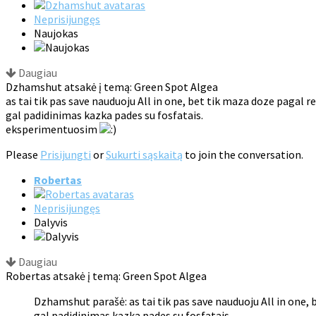
Neprisijungęs
Naujokas
Daugiau
Dzhamshut atsakė į temą: Green Spot Algea
as tai tik pas save nauduoju All in one, bet tik maza doze pagal r
gal padidinimas kazka pades su fosfatais.
eksperimentuosim
Please
Prisijungti
or
Sukurti sąskaitą
to join the conversation.
Robertas
Neprisijungęs
Dalyvis
Daugiau
Robertas atsakė į temą: Green Spot Algea
Dzhamshut parašė: as tai tik pas save nauduoju All in one,
gal padidinimas kazka pades su fosfatais.