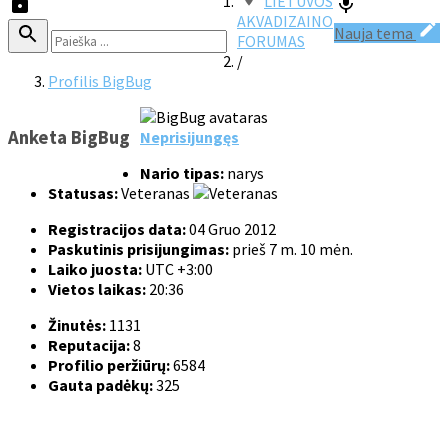
LIETUVOS
AKVADIZAINO
Nauja tema
FORUMAS
/
Profilis BigBug
Anketa BigBug
Neprisijungęs
Nario tipas:
narys
Statusas:
Veteranas
Registracijos data:
04 Gruo 2012
Paskutinis prisijungimas:
prieš 7 m. 10 mėn.
Laiko juosta:
UTC +3:00
Vietos laikas:
20:36
Žinutės:
1131
Reputacija:
8
Profilio peržiūrų:
6584
Gauta padėkų:
325