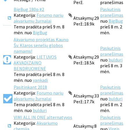
Perž.
pranešimas
BigBug 180p #2
Paskutinis
Kategorija:
Forumo narių
pranešimas
Atsakymų:
29
akvariumų žurnalai
nuo
BigBug
Perž.:
18.9k
Tema pradėta prieš 9 m. 8
prieš 8 m. 2
mėn. nuo
BigBug
mėn.
Akvariumo projektas Kauno
Šv. Klaros senelių globos
Paskutinis
namams!
pranešimas
Kategorija:
LIETUVOS
Atsakymų:
29
nuo
bulduri
AKVADIZAINO
Perž.:
18.5k
prieš 8 m. 3
BENDRUOMENĖ
mėn.
Tema pradėta prieš 8 m. 8
mėn. nuo
yankadi
Pasitinkant 2018
Paskutinis
Kategorija:
Forumo narių
pranešimas
Atsakymų:
33
akvariumų žurnalai
nuo
bulduri
Perž.:
17.7k
Tema pradėta prieš 8 m. 8
prieš 8 m. 2
mėn. nuo
bulduri
mėn.
VIMI ALL IN ONE alternatyvos
Paskutinis
Kategorija:
Akvariumo
pranešimas
Atsakymų:
8
chemija
nuo
Virgis