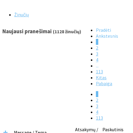
Žinučių
Pradėti
Naujausi pranešimai
(1128 žinučių)
Ankstesnis
1
2
3
4
...
113
Kitas
Pabaiga
1
2
3
4
113
Atsakymų /
Paskutinis
Message / Tema