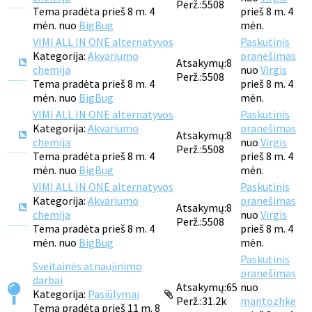
Perž.:
5508
Tema pradėta prieš 8 m. 4
prieš 8 m. 4
mėn. nuo
BigBug
mėn.
VIMI ALL IN ONE alternatyvos
Paskutinis
Kategorija:
Akvariumo
pranešimas
Atsakymų:
8
chemija
nuo
Virgis
Perž.:
5508
Tema pradėta prieš 8 m. 4
prieš 8 m. 4
mėn. nuo
BigBug
mėn.
VIMI ALL IN ONE alternatyvos
Paskutinis
Kategorija:
Akvariumo
pranešimas
Atsakymų:
8
chemija
nuo
Virgis
Perž.:
5508
Tema pradėta prieš 8 m. 4
prieš 8 m. 4
mėn. nuo
BigBug
mėn.
VIMI ALL IN ONE alternatyvos
Paskutinis
Kategorija:
Akvariumo
pranešimas
Atsakymų:
8
chemija
nuo
Virgis
Perž.:
5508
Tema pradėta prieš 8 m. 4
prieš 8 m. 4
mėn. nuo
BigBug
mėn.
Paskutinis
Sveitainės atnaujinimo
pranešimas
darbai
Atsakymų:
65
nuo
Kategorija:
Pasiūlymai
Perž.:
31.2k
mantozhke
Tema pradėta prieš 11 m. 8