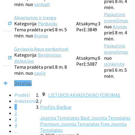
prieš 8 m. 4
mėn. nuo
yankadi
mėn.
Paskutinis
Akvariumas ir iranga
pranešimas
Kategorija:
Parduodu
Atsakymų:
3
nuo
Arunas
Tema pradėta prieš 8 m. 5
Perž.:
3849
prieš 8 m. 4
mėn. nuo
Arunas
mėn.
Paskutinis
Geriausia Aqua parduotuvė
pranešimas
Kategorija:
Bendrosios
Atsakymų:
6
nuo
diskusijos
Perž.:
5087
simkelyte
Tema pradėta prieš 8 m. 8
prieš 6 m. 5
mėn. nuo
saulix
mėn.
Detaliau
Pradėti
LIETUVOS AKVADIZAINO FORUMAS
Ankstesnis
/
1
Profilis BigBug
2
Joomla Templates
Best Joomla Templates
3
Premium Joomla Templates
Free Joomla
4
Templates
...