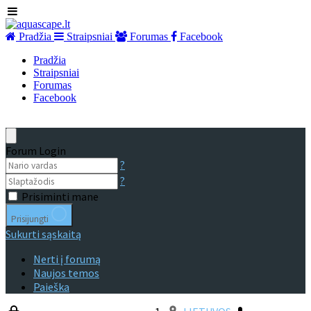
Pradžia
Straipsniai
Forumas
Facebook
Pradžia
Straipsniai
Forumas
Facebook
Forum Login
?
?
Prisiminti mane
Prisijungti
Sukurti sąskaitą
Nerti į forumą
Naujos temos
Paieška