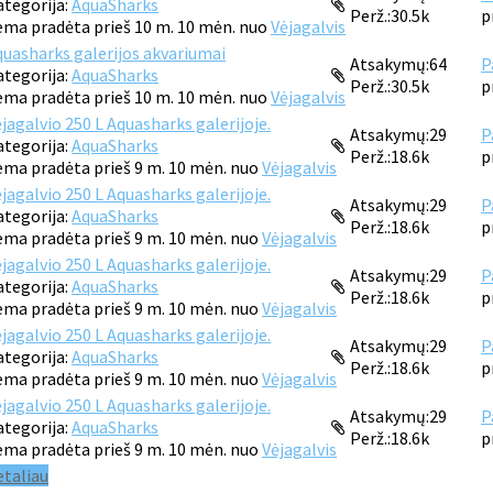
ategorija:
AquaSharks
Perž.:
30.5k
p
ema pradėta prieš 10 m. 10 mėn. nuo
Vėjagalvis
quasharks galerijos akvariumai
Atsakymų:
64
P
ategorija:
AquaSharks
Perž.:
30.5k
p
ema pradėta prieš 10 m. 10 mėn. nuo
Vėjagalvis
jagalvio 250 L Aquasharks galerijoje.
Atsakymų:
29
P
ategorija:
AquaSharks
Perž.:
18.6k
p
ema pradėta prieš 9 m. 10 mėn. nuo
Vėjagalvis
jagalvio 250 L Aquasharks galerijoje.
Atsakymų:
29
P
ategorija:
AquaSharks
Perž.:
18.6k
p
ema pradėta prieš 9 m. 10 mėn. nuo
Vėjagalvis
jagalvio 250 L Aquasharks galerijoje.
Atsakymų:
29
P
ategorija:
AquaSharks
Perž.:
18.6k
p
ema pradėta prieš 9 m. 10 mėn. nuo
Vėjagalvis
jagalvio 250 L Aquasharks galerijoje.
Atsakymų:
29
P
ategorija:
AquaSharks
Perž.:
18.6k
p
ema pradėta prieš 9 m. 10 mėn. nuo
Vėjagalvis
jagalvio 250 L Aquasharks galerijoje.
Atsakymų:
29
P
ategorija:
AquaSharks
Perž.:
18.6k
p
ema pradėta prieš 9 m. 10 mėn. nuo
Vėjagalvis
etaliau