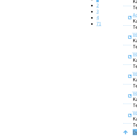
K
2
T
3
A
4
K
71
T
Vė
K
T
Vė
K
T
Vė
K
T
Vė
K
T
Vė
K
T
D