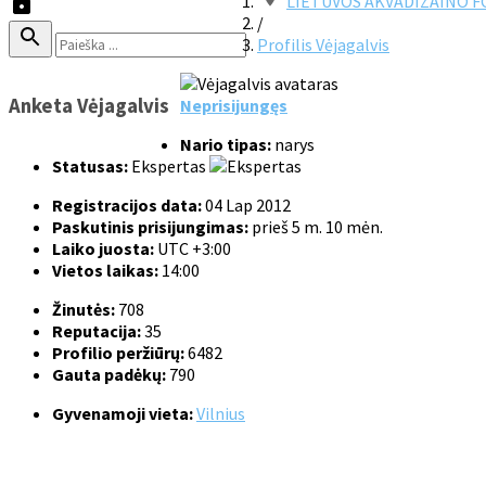
LIETUVOS AKVADIZAINO 
/
Profilis Vėjagalvis
Anketa Vėjagalvis
Neprisijungęs
Nario tipas:
narys
Statusas:
Ekspertas
Registracijos data:
04 Lap 2012
Paskutinis prisijungimas:
prieš 5 m. 10 mėn.
Laiko juosta:
UTC +3:00
Vietos laikas:
14:00
Žinutės:
708
Reputacija:
35
Profilio peržiūrų:
6482
Gauta padėkų:
790
Gyvenamoji vieta:
Vilnius