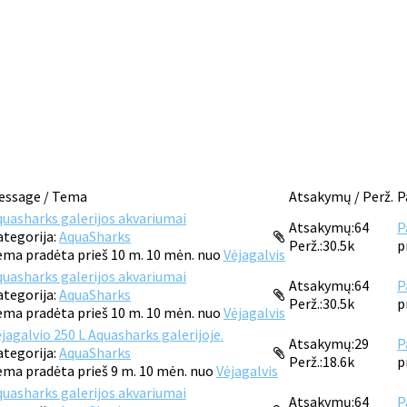
essage / Tema
Atsakymų / Perž.
P
quasharks galerijos akvariumai
Atsakymų:
64
P
ategorija:
AquaSharks
Perž.:
30.5k
p
ema pradėta prieš 10 m. 10 mėn. nuo
Vėjagalvis
quasharks galerijos akvariumai
Atsakymų:
64
P
ategorija:
AquaSharks
Perž.:
30.5k
p
ema pradėta prieš 10 m. 10 mėn. nuo
Vėjagalvis
jagalvio 250 L Aquasharks galerijoje.
Atsakymų:
29
P
ategorija:
AquaSharks
Perž.:
18.6k
p
ema pradėta prieš 9 m. 10 mėn. nuo
Vėjagalvis
quasharks galerijos akvariumai
Atsakymų:
64
P