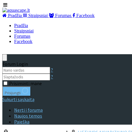
Pradžia
Straipsniai
Forumas
Facebook
Pradžia
Straipsniai
Forumas
Facebook
Forum Login
?
?
Prisiminti mane
Prisijungti
Sukurti sąskaitą
Nerti į forumą
Naujos temos
Paieška