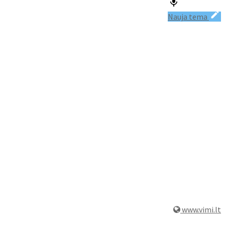
Nauja tema
www.vimi.lt