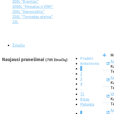
250L "Krantas"
1000L "Hepatus ir VIMI"
250L "Dienoraštis"
250L "Tornadas ateina"
33L
Žinučių
M
Pradėti
Naujausi pranešimai
(705 žinučių)
A
Ankstesnis
K
1
T
2
A
3
K
4
T
...
Vė
71
K
Kitas
T
Pabaiga
A
1