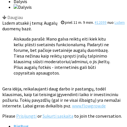
Dalyvis
Daugiau
Lsdem atsakė į temą: Augalų
prieš 11 m. 9 mėn.
#12099
nuo
Lsdem
duomenų bazė.
Aiskauda parašė: Mano galva reiktų eiti kiek kitu
keliu: plėsti svetainės funkcionalumą. Padaryti ne
forume, bet pačioje svetainėje augalų duombazę.
Tiesa nežinau kaip reiktų spręsti įrašų talpinimo
klausimą: siūsti moderatoriui/adminui, o jis įkeltų.
Plius augalų fotkės - internetinės gali būti
copyraitais apsaugotos.
Gera idėja, reikalaujanti daug darbo ir pastangų, todėl
klausimas, kaip tai teisingai įgyvendinti laiko ir investinciniu
požiuriu. Tokių pavyzdžių (gal ir ne visai išbaigtų) yra nemažai
internete. Labai geras dvikalbis pvz.
www.flowgrow.de
Please
Prisijungti
or
Sukurti sąskaitą
to join the conversation.
BigBug