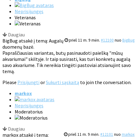
Neprisijungęs
Veteranas
Daugiau
BigBug atsakė į temą: Augalų
prieš 11 m. 9 mėn.
#12100
nuo
BigBug
duomenų bazė.
Papraščiausias variantas, butų pasinaudoti paiešką "mūsų
akvariumai" skiltyje. Ir taip susirasti, kas turi konkretų augalą
savo akvariume. Tik nereikia tingėti pastoviai atsianujint savo
temą.
Please
Prisijungti
or
Sukurti sąskaitą
to join the conversation.
markox
Neprisijungęs
Moderatorius
Daugiau
markox atsakė į temą:
prieš 11 m. 9 mėn.
#12101
nuo
markox