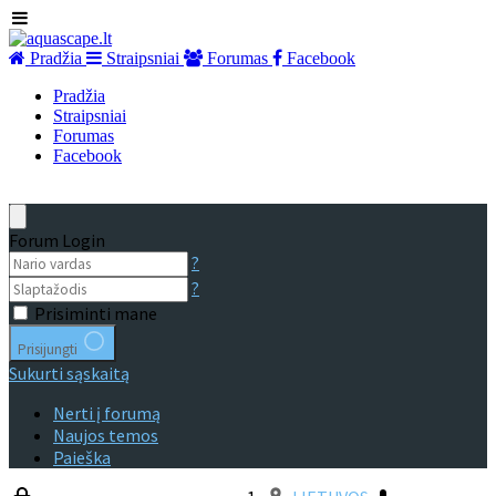
Pradžia
Straipsniai
Forumas
Facebook
Pradžia
Straipsniai
Forumas
Facebook
Forum Login
?
?
Prisiminti mane
Prisijungti
Sukurti sąskaitą
Nerti į forumą
Naujos temos
Paieška