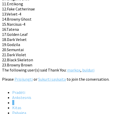
11.Entikong
12.Fake Catherinae
13.Velvet-4
14.Browny Ghost
15.Narcisus-4
16.Tatena
17.Golden Leaf
18.Dark Velvet
19.Godzila
20.Semuntai
21.Dark Violet
22.Black Skeleton
23.Browny Brown
The following user(s) said Thank You:
markox
,
bulduri
Please
Prisijungti
or
Sukurti sąskaitą
to join the conversation.
Pradėti
Ankstesnis
1
Kitas
Pabaiga