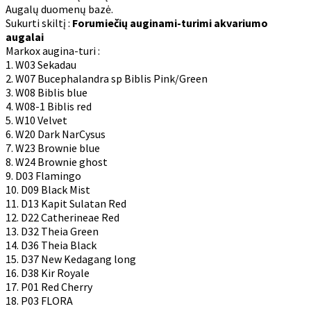
Augalų duomenų bazė.
Sukurti skiltį :
Forumiečių auginami-turimi akvariumo
augalai
Markox augina-turi :
1. W03 Sekadau
2. W07 Bucephalandra sp Biblis Pink/Green
3. W08 Biblis blue
4. W08-1 Biblis red
5. W10 Velvet
6. W20 Dark NarCysus
7. W23 Brownie blue
8. W24 Brownie ghost
9. D03 Flamingo
10. D09 Black Mist
11. D13 Kapit Sulatan Red
12. D22 Catherineae Red
13. D32 Theia Green
14. D36 Theia Black
15. D37 New Kedagang long
16. D38 Kir Royale
17. P01 Red Cherry
18. P03 FLORA