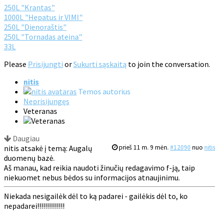
250L "Krantas"
1000L "Hepatus ir VIMI"
250L "Dienoraštis"
250L "Tornadas ateina"
33L
Please
Prisijungti
or
Sukurti sąskaitą
to join the conversation.
nitis
Temos autorius
Neprisijungęs
Veteranas
Daugiau
nitis atsakė į temą: Augalų
prieš 11 m. 9 mėn.
#12090
nuo
nitis
duomenų bazė.
Aš manau, kad reikia naudoti žinučių redagavimo f-ją, taip
niekuomet nebus bėdos su informacijos atnaujinimu.
Niekada nesigailėk dėl to ką padarei - gailėkis dėl to, ko
nepadarei!!!!!!!!!!!!!!