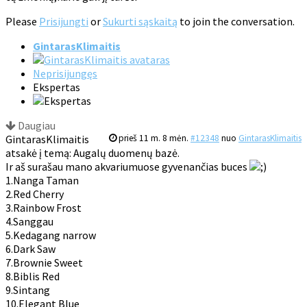
Please
Prisijungti
or
Sukurti sąskaitą
to join the conversation.
GintarasKlimaitis
Neprisijungęs
Ekspertas
Daugiau
GintarasKlimaitis
prieš 11 m. 8 mėn.
#12348
nuo
GintarasKlimaitis
atsakė į temą: Augalų duomenų bazė.
Ir aš surašau mano akvariumuose gyvenančias buces
1.Nanga Taman
2.Red Cherry
3.Rainbow Frost
4.Sanggau
5.Kedagang narrow
6.Dark Saw
7.Brownie Sweet
8.Biblis Red
9.Sintang
10.Elegant Blue