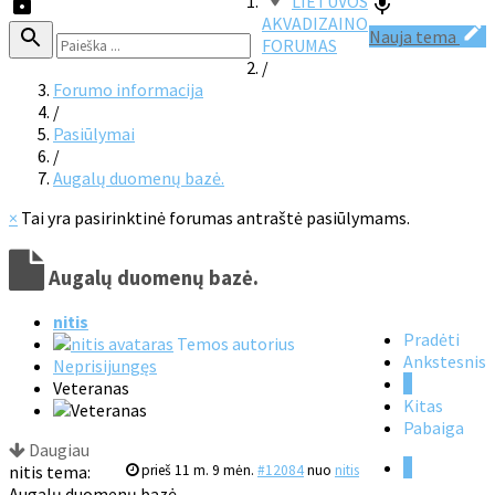
LIETUVOS
AKVADIZAINO
Nauja tema
FORUMAS
/
Forumo informacija
/
Pasiūlymai
/
Augalų duomenų bazė.
×
Tai yra pasirinktinė forumas antraštė pasiūlymams.
Augalų duomenų bazė.
nitis
Pradėti
Temos autorius
Ankstesnis
Neprisijungęs
1
Veteranas
Kitas
Pabaiga
Daugiau
1
nitis tema:
prieš 11 m. 9 mėn.
#12084
nuo
nitis
Augalų duomenų bazė.