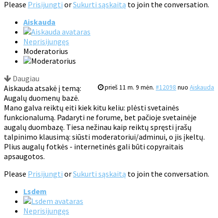
Please
Prisijungti
or
Sukurti sąskaitą
to join the conversation.
Aiskauda
Neprisijungęs
Moderatorius
Daugiau
Aiskauda atsakė į temą:
prieš 11 m. 9 mėn.
#12098
nuo
Aiskauda
Augalų duomenų bazė.
Mano galva reiktų eiti kiek kitu keliu: plėsti svetainės
funkcionalumą. Padaryti ne forume, bet pačioje svetainėje
augalų duombazę. Tiesa nežinau kaip reiktų spręsti įrašų
talpinimo klausimą: siūsti moderatoriui/adminui, o jis įkeltų.
Plius augalų fotkės - internetinės gali būti copyraitais
apsaugotos.
Please
Prisijungti
or
Sukurti sąskaitą
to join the conversation.
Lsdem
Neprisijungęs