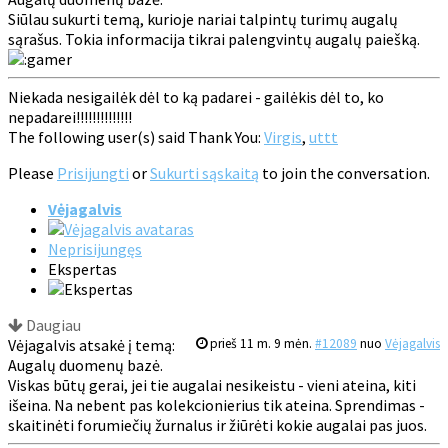
Siūlau sukurti temą, kurioje nariai talpintų turimų augalų
sąrašus. Tokia informacija tikrai palengvintų augalų paiešką.
Niekada nesigailėk dėl to ką padarei - gailėkis dėl to, ko
nepadarei!!!!!!!!!!!!!!
The following user(s) said Thank You:
Virgis
,
uttt
Please
Prisijungti
or
Sukurti sąskaitą
to join the conversation.
Vėjagalvis
Neprisijungęs
Ekspertas
Daugiau
Vėjagalvis atsakė į temą:
prieš 11 m. 9 mėn.
#12089
nuo
Vėjagalvis
Augalų duomenų bazė.
Viskas būtų gerai, jei tie augalai nesikeistu - vieni ateina, kiti
išeina. Na nebent pas kolekcionierius tik ateina. Sprendimas -
skaitinėti forumiečių žurnalus ir žiūrėti kokie augalai pas juos.