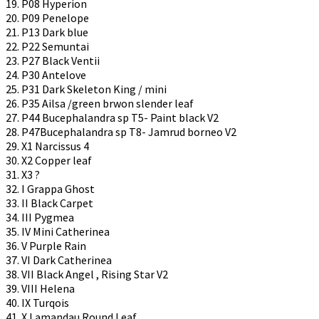
19. P08 Hyperion
20. P09 Penelope
21. P13 Dark blue
22. P22 Semuntai
23. P27 Black Ventii
24. P30 Antelove
25. P31 Dark Skeleton King / mini
26. P35 Ailsa /green brwon slender leaf
27. P44 Bucephalandra sp T5- Paint black V2
28. P47Bucephalandra sp T8- Jamrud borneo V2
29. X1 Narcissus 4
30. X2 Copper leaf
31. X3 ?
32. I Grappa Ghost
33. II Black Carpet
34. III Pygmea
35. IV Mini Catherinea
36. V Purple Rain
37. VI Dark Catherinea
38. VII Black Angel , Rising Star V2
39. VIII Helena
40. IX Turqois
41. X Lamandau Round Leaf