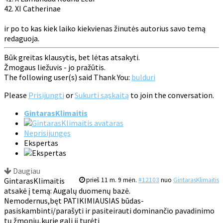
42. XI Catherinae
ir po to kas kiek laiko kiekvienas žinutės autorius savo temą
redaguoja.
Būk greitas klausytis, bet lėtas atsakyti.
Žmogaus liežuvis - jo pražūtis.
The following user(s) said Thank You:
bulduri
Please
Prisijungti
or
Sukurti sąskaitą
to join the conversation.
GintarasKlimaitis
Neprisijungęs
Ekspertas
Daugiau
GintarasKlimaitis
prieš 11 m. 9 mėn.
#12103
nuo
GintarasKlimaitis
atsakė į temą: Augalų duomenų bazė.
Nemodernus,bęt PATIKIMIAUSIAS būdas-
pasiskambinti/parašyti ir pasiteirauti dominančio pavadinimo
tų žmonių,kurie gali jį turėti