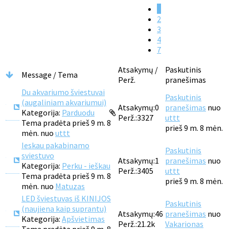
1
2
3
4
7
Atsakymų /
Paskutinis
Message / Tema
Perž.
pranešimas
Du akvariumo šviestuvai
Paskutinis
(augaliniam akvariumui)
Atsakymų:
0
pranešimas
nuo
Kategorija:
Parduodu
Perž.:
3327
uttt
Tema pradėta prieš 9 m. 8
prieš 9 m. 8 mėn.
mėn. nuo
uttt
Ieskau pakabinamo
Paskutinis
sviestuvo
Atsakymų:
1
pranešimas
nuo
Kategorija:
Perku - ieškau
Perž.:
3405
uttt
Tema pradėta prieš 9 m. 8
prieš 9 m. 8 mėn.
mėn. nuo
Matuzas
LED šviestuvas iš KINIJOS
Paskutinis
(naujiena kaip suprantu)
Atsakymų:
46
pranešimas
nuo
Kategorija:
Apšvietimas
Perž.:
21.2k
Vakarionas