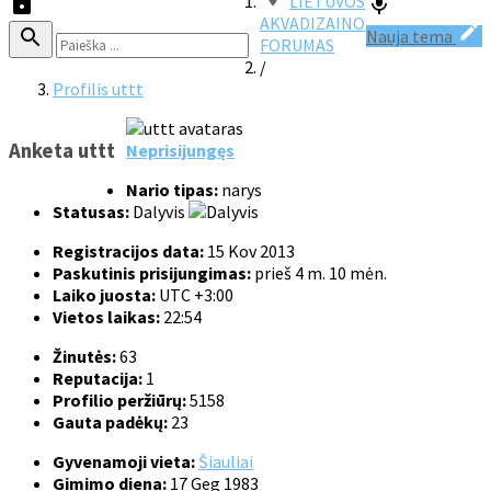
LIETUVOS
AKVADIZAINO
Nauja tema
FORUMAS
/
Profilis uttt
Anketa uttt
Neprisijungęs
Nario tipas:
narys
Statusas:
Dalyvis
Registracijos data:
15 Kov 2013
Paskutinis prisijungimas:
prieš 4 m. 10 mėn.
Laiko juosta:
UTC +3:00
Vietos laikas:
22:54
Žinutės:
63
Reputacija:
1
Profilio peržiūrų:
5158
Gauta padėkų:
23
Gyvenamoji vieta:
Šiauliai
Gimimo diena:
17 Geg 1983