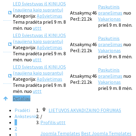
LED šviestuvas iš KINIJOS
Paskutinis
(naujiena kaip suprantu)
Atsakymų:
46
pranešimas
nuo
Kategorija:
Apšvietimas
Perž.:
21.2k
Vakarionas
Tema pradėta prieš 9 m. 8
prieš 9 m. 8 mėn.
mėn. nuo
uttt
LED šviestuvas iš KINIJOS
Paskutinis
(naujiena kaip suprantu)
Atsakymų:
46
pranešimas
nuo
Kategorija:
Apšvietimas
Perž.:
21.2k
Vakarionas
Tema pradėta prieš 9 m. 8
prieš 9 m. 8 mėn.
mėn. nuo
uttt
LED šviestuvas iš KINIJOS
Paskutinis
(naujiena kaip suprantu)
Atsakymų:
46
pranešimas
nuo
Kategorija:
Apšvietimas
Perž.:
21.2k
Vakarionas
Tema pradėta prieš 9 m. 8
prieš 9 m. 8 mėn.
mėn. nuo
uttt
Detaliau
Pradėti
LIETUVOS AKVADIZAINO FORUMAS
Ankstesnis
/
1
Profilis uttt
2
Joomla Templates
Best Joomla Templates
3