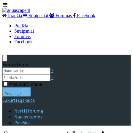
Pradžia
Straipsniai
Forumas
Facebook
Pradžia
Straipsniai
Forumas
Facebook
Forum Login
?
?
Prisiminti mane
Prisijungti
Sukurti sąskaitą
Nerti į forumą
Naujos temos
Paieška