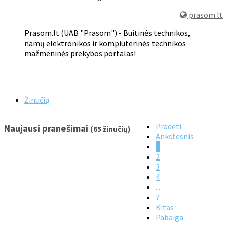
prasom.lt
Prasom.lt (UAB "Prasom") - Buitinės technikos,
namų elektronikos ir kompiuterinės technikos
mažmeninės prekybos portalas!
Žinučių
Pradėti
Naujausi pranešimai
(65 žinučių)
Ankstesnis
1
2
3
4
...
7
Kitas
Pabaiga