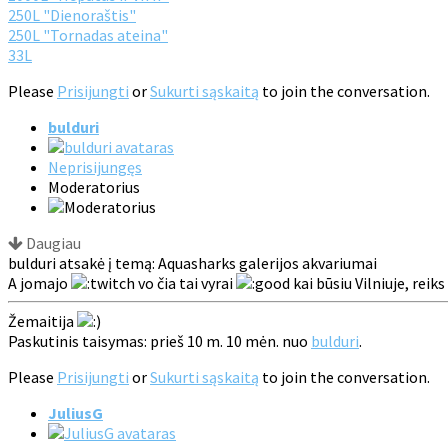
250L "Dienoraštis"
250L "Tornadas ateina"
33L
Please
Prisijungti
or
Sukurti sąskaitą
to join the conversation.
bulduri
Neprisijungęs
Moderatorius
Daugiau
bulduri atsakė į temą: Aquasharks galerijos akvariumai
A jomajo
vo čia tai vyrai
kai būsiu Vilniuje, reik
Žemaitija
Paskutinis taisymas: prieš 10 m. 10 mėn. nuo
bulduri
.
Please
Prisijungti
or
Sukurti sąskaitą
to join the conversation.
JuliusG