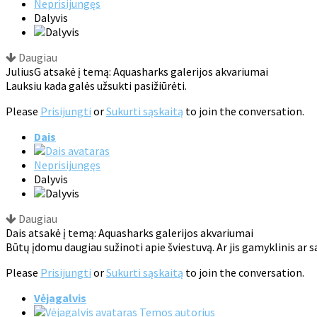
Neprisijungęs
Dalyvis
Daugiau
JuliusG atsakė į temą: Aquasharks galerijos akvariumai
Lauksiu kada galės užsukti pasižiūrėti.
Please
Prisijungti
or
Sukurti sąskaitą
to join the conversation.
Dais
Neprisijungęs
Dalyvis
Daugiau
Dais atsakė į temą: Aquasharks galerijos akvariumai
Būtų įdomu daugiau sužinoti apie šviestuvą. Ar jis gamyklinis ar s
Please
Prisijungti
or
Sukurti sąskaitą
to join the conversation.
Vėjagalvis
Temos autorius