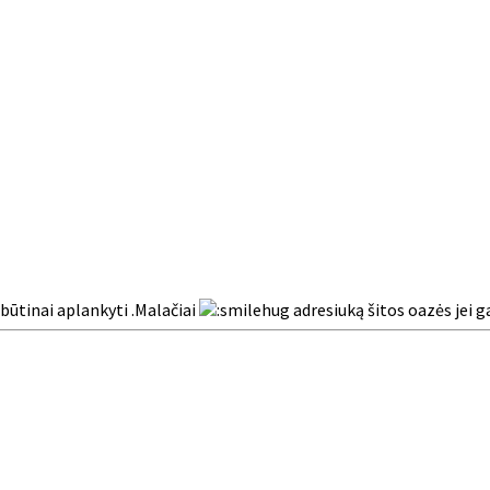
s būtinai aplankyti .Malačiai
adresiuką šitos oazės jei 