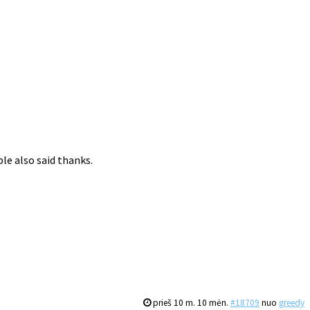
le also said thanks.
prieš 10 m. 10 mėn.
#18709
nuo
greedy