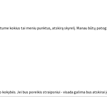
urtume kokius tai meniu punktus, atskirą skyrelį. Manau būtų patogia
kokybės. Jei bus poreikis straipsniui - visada galima bus atskirai į