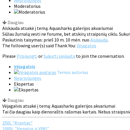
Neprisijungęs
Moderatorius
Daugiau
Aiskauda atsakė į temą: Aquasharks galerijos akvariumai
Siūlau žurnalą vesti ne forume, bet atskirų straipsnių ciklu. Suk
Paskutinis taisymas: prieš 10 m. 10 mėn. nuo
Aiskauda
.
The following user(s) said Thank You:
Vėjagalvis
Please
Prisijungti
or
Sukurti sąskaitą
to join the conversation.
Vėjagalvis
Temos autorius
Neprisijungęs
Ekspertas
Daugiau
Vėjagalvis atsakė į temą: Aquasharks galerijos akvariumai
Tai čia daugiau kaip dienoraštis rašomas kartais. Nebus straipsnio 
250L "Krantas"
1000L "Hepatus ir VIMI"