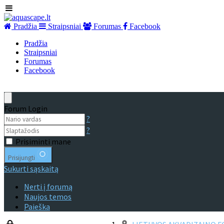
Pradžia
Straipsniai
Forumas
Facebook
Pradžia
Straipsniai
Forumas
Facebook
Forum Login
?
?
Prisiminti mane
Prisijungti
Sukurti sąskaitą
Nerti į forumą
Naujos temos
Paieška