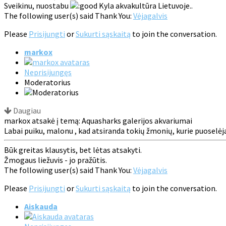
Sveikinu, nuostabu
Kyla akvakultūra Lietuvoje..
The following user(s) said Thank You:
Vėjagalvis
Please
Prisijungti
or
Sukurti sąskaitą
to join the conversation.
markox
Neprisijungęs
Moderatorius
Daugiau
markox atsakė į temą: Aquasharks galerijos akvariumai
Labai puiku, malonu , kad atsiranda tokių žmonių, kurie puoselėja š
Būk greitas klausytis, bet lėtas atsakyti.
Žmogaus liežuvis - jo pražūtis.
The following user(s) said Thank You:
Vėjagalvis
Please
Prisijungti
or
Sukurti sąskaitą
to join the conversation.
Aiskauda