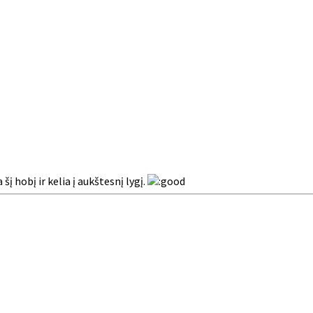
į hobį ir kelia į aukštesnį lygį.