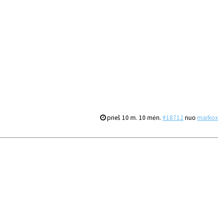
prieš 10 m. 10 mėn.
#18712
nuo
markox