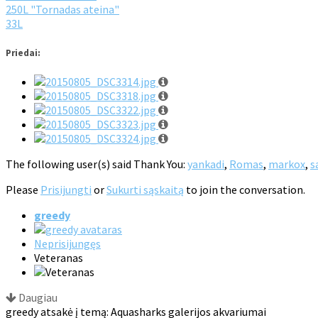
250L "Tornadas ateina"
33L
Priedai:
The following user(s) said Thank You:
yankadi
,
Romas
,
markox
,
s
Please
Prisijungti
or
Sukurti sąskaitą
to join the conversation.
greedy
Neprisijungęs
Veteranas
Daugiau
greedy atsakė į temą: Aquasharks galerijos akvariumai