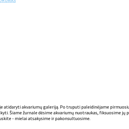
FORUMAS
e atidaryti akvariumų galeriją. Po truputi paleidinėjame pirmuosi
yti. Šiame žurnale dėsime akvariumų nuotraukas, fiksuosime jų pa
auskite - mielai atsakysime ir pakonsultuosime.