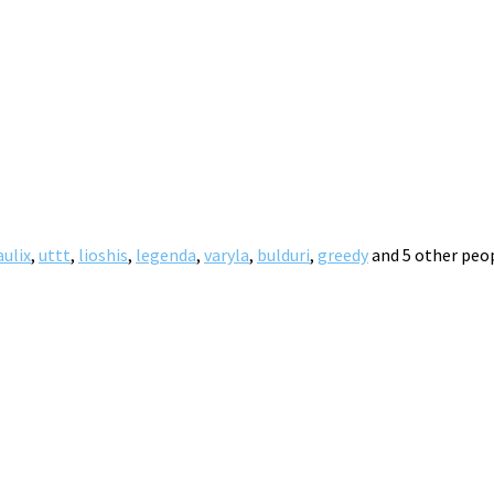
aulix
,
uttt
,
lioshis
,
legenda
,
varyla
,
bulduri
,
greedy
and 5 other peop