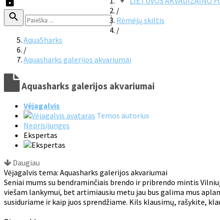
LIETUVOS AKVADIZAINO 
/
Rėmėjų skiltis
/
AquaSharks
/
Aquasharks galerijos akvariumai
Aquasharks galerijos akvariumai
Vėjagalvis
Temos autorius
Neprisijungęs
Ekspertas
Daugiau
Vėjagalvis tema: Aquasharks galerijos akvariumai
Seniai mums su bendraminčiais brendo ir pribrendo mintis Vilniuj
viešam lankymui, bet artimiausiu metu jau bus galima mus aplank
susiduriame ir kaip juos sprendžiame. Kils klausimų, rašykite, kl