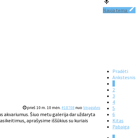
Nauja tema
Pradėti
Ankstesnis
1
2
3
4
prieš 10 m. 10 mėn.
#18708
nuo
Vėjagalvis
5
us akvariumus. Šiuo metu galerija dar uždaryta
6
sikeitimus, aprašysime iššūkius su kuriais
Kitas
Pabaiga
1