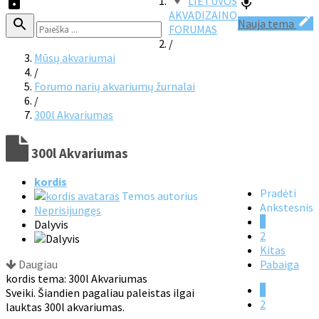
LIETUVOS
AKVADIZAINO
Nauja tema
FORUMAS
/
Mūsų akvariumai
/
Forumo narių akvariumų žurnalai
/
300l Akvariumas
300l Akvariumas
kordis
Pradėti
Temos autorius
Ankstesnis
Neprisijungęs
1
Dalyvis
2
Kitas
Daugiau
Pabaiga
kordis tema: 300l Akvariumas
1
Sveiki. Šiandien pagaliau paleistas ilgai
2
lauktas 300l akvariumas.