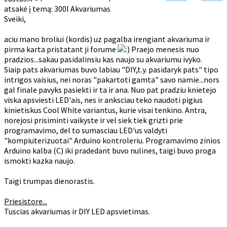
atsakė į temą: 300l Akvariumas
Sveiki,
aciu mano broliui (kordis) uz pagalba irengiant akvariuma ir
pirma karta pristatant ji forume
Praejo menesis nuo
pradzios...sakau pasidalinsiu kas naujo su akvariumu ivyko.
Siaip pats akvariumas buvo labiau "DIY,t.y. pasidaryk pats" tipo
intrigos vaisius, nei noras "pakartoti gamta" savo namie...nors
gal finale pavyks pasiekti ir ta ir ana. Nuo pat pradziu knietejo
viska apsviesti LED'ais, nes ir anksciau teko naudoti pigius
kinietiskus Cool White variantus, kurie visai tenkino. Antra,
norejosi prisiminti vaikyste ir vel siek tiek grizti prie
programavimo, del to sumasciau LED'us valdyti
"kompiuterizuotai" Arduino kontroleriu. Programavimo zinios
Arduino kalba (C) iki pradedant buvo nulines, taigi buvo proga
ismokti kazka naujo.
Taigi trumpas dienorastis.
Priesistore...
Tuscias akvariumas ir DIY LED apsvietimas.