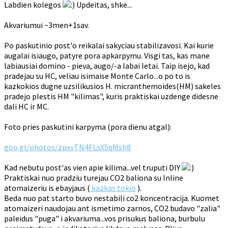
Labdien kolegos
Updeitas, shke...
Akvariumui ~3men+1sav.
Po paskutinio post'o reikalai sakyciau stabilizavosi. Kai kurie
augalai isiaugo, patyre pora apkarpymu. Visgi tas, kas mane
labiausiai domino - pieva, augo/-a labai letai. Taip isejo, kad
pradejau su HC, veliau isimaise Monte Carlo...o po to is
kazkokios dugne uzsilikusios H. micranthemoides(HM) sakeles
pradejo plestis HM "kilimas", kuris praktiskai uzdenge didesne
dali HC ir MC.
Foto pries paskutini karpyma (pora dienu atgal):
goo.gl/photos/zpxvTN4FLxX5qMsh8
Kad nebutu post'as vien apie kilima...vel truputi DIY
Praktiskai nuo pradziu turejau CO2 baliona su Inline
atomaizeriu is ebayjaus (
kazkas tokio
).
Beda nuo pat starto buvo nestabili co2 koncentracija. Kuomet
atomaizeri naudojau ant ismetimo zarnos, CO2 budavo "zalia"
paleidus "puga" i akvariuma...vos prisukus baliona, burbulu