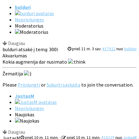
bulduri
Neprisijungęs
Moderatorius
Daugiau
bulduri atsakė į temą: 300l
prieš 11 m. 3 sav.
#17922
nuo
bulduri
Akvariumas
Kokia augmenija dar nusimato
Žemaitija
Please
Prisijungti
or
Sukurti sąskaitą
to join the conversation.
JustasM
Neprisijungęs
Naujokas
Daugiau
JustasM
prieš 10 m. 11 mėn.
-
prieš 10 m. 11 mėn.
#18229
nuo
JustasM