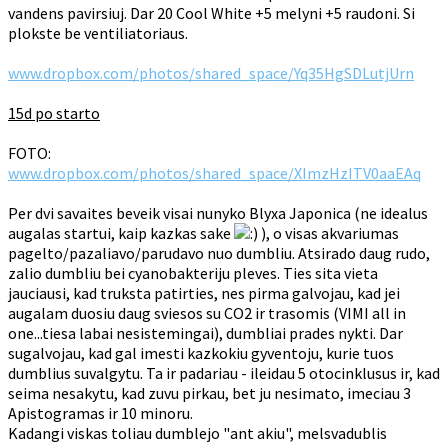
vandens pavirsiuj. Dar 20 Cool White +5 melyni +5 raudoni. Si
plokste be ventiliatoriaus.
www.dropbox.com/photos/shared_space/Yq35HgSDLutjUrn
15d po starto
FOTO:
www.dropbox.com/photos/shared_space/XImzHzITV0aaEAq
Per dvi savaites beveik visai nunyko Blyxa Japonica (ne idealus
augalas startui, kaip kazkas sake
), o visas akvariumas
pagelto/pazaliavo/parudavo nuo dumbliu. Atsirado daug rudo,
zalio dumbliu bei cyanobakteriju pleves. Ties sita vieta
jauciausi, kad truksta patirties, nes pirma galvojau, kad jei
augalam duosiu daug sviesos su CO2 ir trasomis (VIMI all in
one...tiesa labai nesistemingai), dumbliai prades nykti. Dar
sugalvojau, kad gal imesti kazkokiu gyventoju, kurie tuos
dumblius suvalgytu. Ta ir padariau - ileidau 5 otocinklusus ir, kad
seima nesakytu, kad zuvu pirkau, bet ju nesimato, imeciau 3
Apistogramas ir 10 minoru.
Kadangi viskas toliau dumblejo "ant akiu", melsvadublis