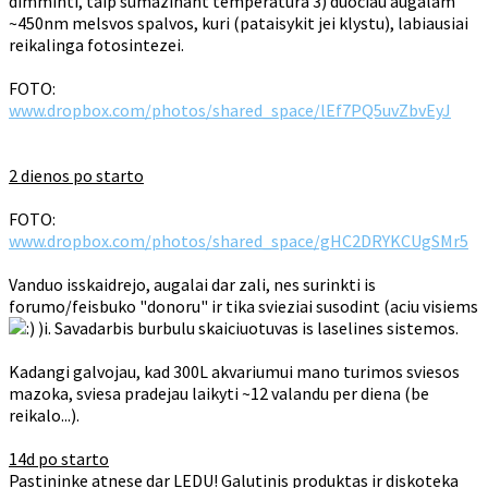
dimminti, taip sumazinant temperatura 3) duociau augalam
~450nm melsvos spalvos, kuri (pataisykit jei klystu), labiausiai
reikalinga fotosintezei.
FOTO:
www.dropbox.com/photos/shared_space/lEf7PQ5uvZbvEyJ
2 dienos po starto
FOTO:
www.dropbox.com/photos/shared_space/gHC2DRYKCUgSMr5
Vanduo isskaidrejo, augalai dar zali, nes surinkti is
forumo/feisbuko "donoru" ir tika svieziai susodint (aciu visiems
)i. Savadarbis burbulu skaiciuotuvas is laselines sistemos.
Kadangi galvojau, kad 300L akvariumui mano turimos sviesos
mazoka, sviesa pradejau laikyti ~12 valandu per diena (be
reikalo...).
14d po starto
Pastininke atnese dar LEDU! Galutinis produktas ir diskoteka