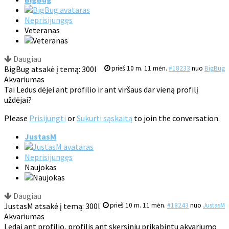
Neprisijungęs
Veteranas
Daugiau
BigBug atsakė į temą: 300l
prieš 10 m. 11 mėn.
#18233
nuo
BigBug
Akvariumas
Tai Ledus dėjei ant profilio ir ant viršaus dar vieną profilį
uždėjai?
Please
Prisijungti
or
Sukurti sąskaitą
to join the conversation.
JustasM
Neprisijungęs
Naujokas
Daugiau
JustasM atsakė į temą: 300l
prieš 10 m. 11 mėn.
#18243
nuo
JustasM
Akvariumas
Ledai ant profilio, profilis ant skersiniu prikabintu akvariumo