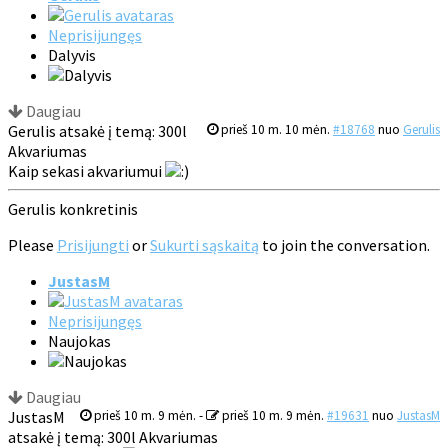
Neprisijungęs
Dalyvis
Daugiau
Gerulis atsakė į temą: 300l
prieš 10 m. 10 mėn.
#18768
nuo
Gerulis
Akvariumas
Kaip sekasi akvariumui
Gerulis konkretinis
Please
Prisijungti
or
Sukurti sąskaitą
to join the conversation.
JustasM
Neprisijungęs
Naujokas
Daugiau
JustasM
prieš 10 m. 9 mėn.
-
prieš 10 m. 9 mėn.
#19631
nuo
JustasM
atsakė į temą: 300l Akvariumas