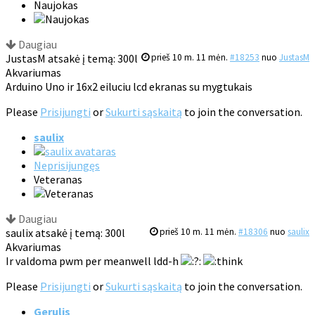
Naujokas
Daugiau
JustasM atsakė į temą: 300l
prieš 10 m. 11 mėn.
#18253
nuo
JustasM
Akvariumas
Arduino Uno ir 16x2 eiluciu lcd ekranas su mygtukais
Please
Prisijungti
or
Sukurti sąskaitą
to join the conversation.
saulix
Neprisijungęs
Veteranas
Daugiau
saulix atsakė į temą: 300l
prieš 10 m. 11 mėn.
#18306
nuo
saulix
Akvariumas
Ir valdoma pwm per meanwell ldd-h
:
Please
Prisijungti
or
Sukurti sąskaitą
to join the conversation.
Gerulis