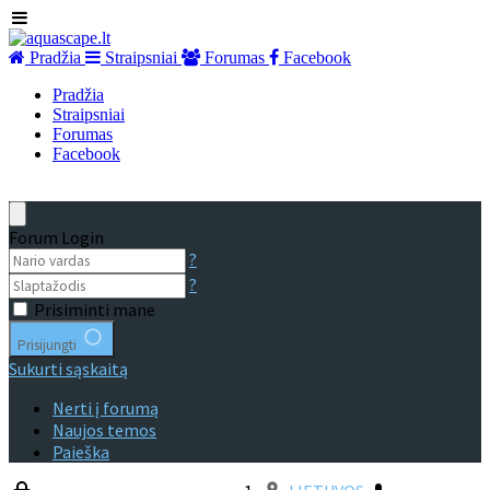
Pradžia
Straipsniai
Forumas
Facebook
Pradžia
Straipsniai
Forumas
Facebook
Forum Login
?
?
Prisiminti mane
Prisijungti
Sukurti sąskaitą
Nerti į forumą
Naujos temos
Paieška