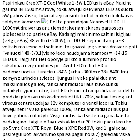
Pasirinkau Cree XT-E Cool White 1-5W LED'us is eBay. Maitinti
galima iki 1500mA srove, tokiu atveju kiekvienas LED'as duotu
5W galios. Aisku, tokiu atveju ausinti turbut reiketu ledukais is
saldymo kameros
Del to panaudojau Meanwell LDD-H
1000mA draiverius ant tiem draiveriam skirtos paruostos
plokstes is to paties eBay. Kadangi maitinimo saltini isigijau
(velgi, eBay) 48 voltu (~200W), o LDD-H isejime itampa ~3
voltais mazesne nei saltinio, tai gavosi, jog vienas draiveris gali
"vairuoti" 48-3/3.1(vieno ledo naudojama itampa) = ~14-15
LED'us. Taigi ant Heliopolyje pirkto aliuminio profilio
sukabinau dvi grandines po 14vnt LED'u. Jei LED'u
nedimeriuociau, tureciau ~84W (arba ~300lm x 28= 8400 lm)
zemyn ziurincios sviesos. Ijungus ir viska palaikius ant
maksimalios galios, ranka ant radiatoriaus buvo sunku
nulaikyti, ypac centre, kur LEDu koncentracija didziausia. del to
pradziai planavau viska dimeriuoti iki ~70%, veliau tiesiog ant
virsaus centre uzdejau 12v kompiuterio ventiliatoriu. Tokiu
atveju net ir viska paleidus 100%, ranka ant radiatoriaus jau
buvo galima nulaikyti. Visgi mintis, kad sistema gana karsta,
nedziugino, taigi is eBay uzsisakiau dar 20 tokiu paciu ledu bei
po 5 vnt Cree XTE Royal Blue ir XPE Red 3W, kad 1) galeciau
pasireguliuoti akvariumo spalva pagal nora 2) galeciau viska