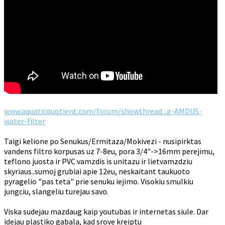
www.aquaticquotient.com/forum/showthread...g-AMDUS-
water-filter
Taigi kelione po Senukus/Ermitaza/Mokivezi - nusipirktas
vandens filtro korpusas uz 7-8eu, pora 3/4"->16mm perejimu,
teflono juosta ir PVC vamzdis is unitazu ir lietvamzdziu
skyriaus..sumoj grubiai apie 12eu, neskaitant taukuoto
pyragelio "pas teta" prie senuku iejimo. Visokiu smulkiu
jungciu, slangeliu turejau savo.
Viska sudejau mazdaug kaip youtubas ir internetas siule. Dar
idejau plastiko gabala, kad srove kreiptu