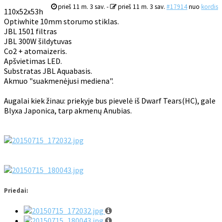
prieš 11 m. 3 sav.
-
prieš 11 m. 3 sav.
#17914
nuo
kordis
110x52x53h
Optiwhite 10mm storumo stiklas.
JBL 1501 filtras
JBL 300W šildytuvas
Co2 + atomaizeris.
Apšvietimas LED.
Substratas JBL Aquabasis.
Akmuo "suakmenėjusi mediena".
Augalai kiek žinau: priekyje bus pievelė iš Dwarf Tears(HC), gale
Blyxa Japonica, tarp akmenų Anubias.
Priedai: