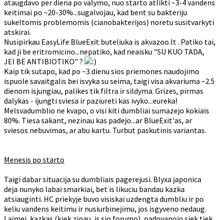
ataugdavo per diena po valymo, nuo starto atlikti ~3-4 vandens
keitimai po ~20-30%...sugalvojau, kad bent su bakteriju
sukeltomis problemomis (cianobakterijos) noretu susitvarkyti
atskirai.
Nusipirkau EasyLife BlueExit buteliuka is akvazoo.lt . Patiko tai,
kad ji be eritromicino...nepatiko, kad neaisku "SU KUO TADA,
JEI BE ANTIBIOTIKO" ?
Kaip tik sutapo, kad po ~3 dienu sios priemones naudojimo
ispuole savaitgalis bei isvyka su seima, taigi visa akvariuma ~2.5
dienom isjungiau, palikes tik filtra ir sildyma. Grizes, pirmas
dalykas - ijungti sviesa ir paziureti kas ivyko...eureka!
Melsvadumblio ne kvapo, o visi kiti dumbliai sumazejo kokiais
80%. Tiesa sakant, nezinau kas padejo...ar BlueExit'as, ar
sviesos nebuvimas, ar abu kartu. Turbut paskutinis variantas.
Menesis po starto
Taigi dabar situacija su dumbliais pagerejusi. Blyxa japonica
deja nunyko labai smarkiai, bet is likuciu bandau kazka
atsiauginti. HC priekyje buvo visiskai uzdengta dumbliu ir po
keliu vandens keitimu ir nusiurbinejimu, jos isgyveno nedaug.
Laimei, kazkas (kiek zinau, is sio forumo), padovanojo siek tiek