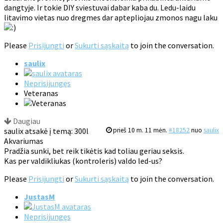
dangtyje. Ir tokie DIY sviestuvai dabar kaba du. Ledu-laidu
litavimo vietas nuo dregmes dar aptepliojau zmonos nagu laku
Please
Prisijungti
or
Sukurti sąskaitą
to join the conversation.
saulix
Neprisijungęs
Veteranas
Daugiau
saulix atsakė į temą: 300l
prieš 10 m. 11 mėn.
#18252
nuo
saulix
Akvariumas
Pradžia sunki, bet reik tikėtis kad toliau geriau seksis.
Kas per valdikliukas (kontroleris) valdo led-us?
Please
Prisijungti
or
Sukurti sąskaitą
to join the conversation.
JustasM
Neprisijungęs