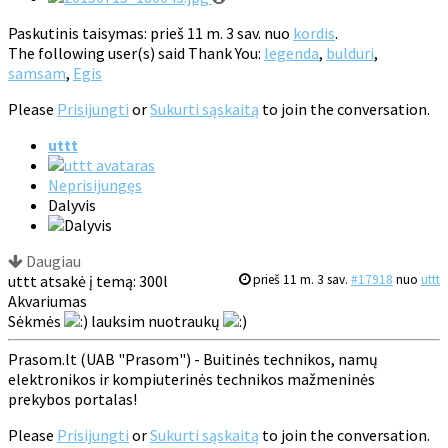
Paskutinis taisymas: prieš 11 m. 3 sav. nuo
kordis
.
The following user(s) said Thank You:
legenda
,
bulduri
,
samsam
,
Egis
Please
Prisijungti
or
Sukurti sąskaitą
to join the conversation.
uttt
Neprisijungęs
Dalyvis
Daugiau
uttt atsakė į temą: 300l
prieš 11 m. 3 sav.
#17918
nuo
uttt
Akvariumas
Sėkmės
lauksim nuotraukų
Prasom.lt (UAB "Prasom") - Buitinės technikos, namų
elektronikos ir kompiuterinės technikos mažmeninės
prekybos portalas!
Please
Prisijungti
or
Sukurti sąskaitą
to join the conversation.