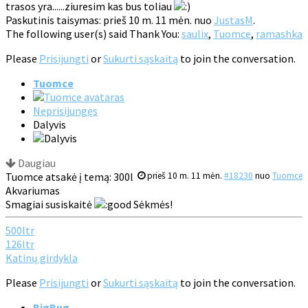
trasos yra......ziuresim kas bus toliau
Paskutinis taisymas: prieš 10 m. 11 mėn. nuo
JustasM
.
The following user(s) said Thank You:
saulix
,
Tuomce
,
ramashka
Please
Prisijungti
or
Sukurti sąskaitą
to join the conversation.
Tuomce
Neprisijungęs
Dalyvis
Daugiau
Tuomce atsakė į temą: 300l
prieš 10 m. 11 mėn.
#18230
nuo
Tuomce
Akvariumas
Smagiai susiskaitė
Sėkmės!
500ltr
126ltr
Katinų girdykla
Please
Prisijungti
or
Sukurti sąskaitą
to join the conversation.
BigBug