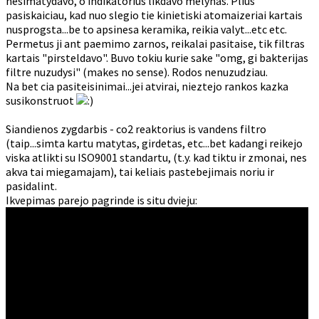
nesimatydavo, o indikatorius likdavo melynas. Plius
pasiskaiciau, kad nuo slegio tie kinietiski atomaizeriai kartais
nusprogsta...be to apsinesa keramika, reikia valyt...etc etc.
Permetus ji ant paemimo zarnos, reikalai pasitaise, tik filtras
kartais "pirsteldavo". Buvo tokiu kurie sake "omg, gi bakterijas
filtre nuzudysi" (makes no sense). Rodos nenuzudziau.
Na bet cia pasiteisinimai...jei atvirai, nieztejo rankos kazka
susikonstruot
Siandienos zygdarbis - co2 reaktorius is vandens filtro
(taip...simta kartu matytas, girdetas, etc...bet kadangi reikejo
viska atlikti su ISO9001 standartu, (t.y. kad tiktu ir zmonai, nes
akva tai miegamajam), tai keliais pastebejimais noriu ir
pasidalint.
Ikvepimas parejo pagrinde is situ dvieju: