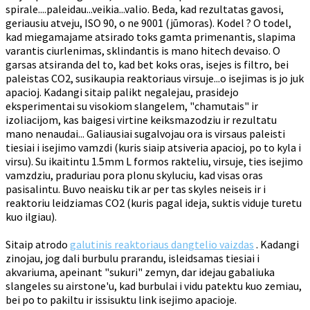
spirale....paleidau...veikia...valio. Beda, kad rezultatas gavosi,
geriausiu atveju, ISO 90, o ne 9001 (jūmoras). Kodel ? O todel,
kad miegamajame atsirado toks gamta primenantis, slapima
varantis ciurlenimas, sklindantis is mano hitech devaiso. O
garsas atsiranda del to, kad bet koks oras, isejes is filtro, bei
paleistas CO2, susikaupia reaktoriaus virsuje...o isejimas is jo juk
apacioj. Kadangi sitaip palikt negalejau, prasidejo
eksperimentai su visokiom slangelem, "chamutais" ir
izoliacijom, kas baigesi virtine keiksmazodziu ir rezultatu
mano nenaudai... Galiausiai sugalvojau ora is virsaus paleisti
tiesiai i isejimo vamzdi (kuris siaip atsiveria apacioj, po to kyla i
virsu). Su ikaitintu 1.5mm L formos rakteliu, virsuje, ties isejimo
vamzdziu, praduriau pora plonu skyluciu, kad visas oras
pasisalintu. Buvo neaisku tik ar per tas skyles neiseis ir i
reaktoriu leidziamas CO2 (kuris pagal ideja, suktis viduje turetu
kuo ilgiau).
Sitaip atrodo
galutinis reaktoriaus dangtelio vaizdas
. Kadangi
zinojau, jog dali burbulu prarandu, isleidsamas tiesiai i
akvariuma, apeinant "sukuri" zemyn, dar idejau gabaliuka
slangeles su airstone'u, kad burbulai i vidu patektu kuo zemiau,
bei po to pakiltu ir issisuktu link isejimo apacioje.