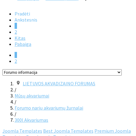
Pradėti
Ankstesnis
1
2
Kitas
Pabaiga
1
2
LIETUVOS AKVADIZAINO FORUMAS
/
Mūsų akvariumai
/
Forumo narių akvariumų žurnalai
/
300l Akvariumas
Joomla Templates
Best Joomla Templates
Premium Joomla