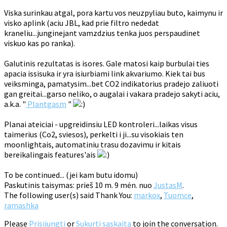
Viska surinkau atgal, pora kartu vos neuzpyliau buto, kaimynu ir
visko aplink (aciu JBL, kad prie filtro nededat
kraneliu...junginejant vamzdzius tenka juos perspaudinet
viskuo kas po ranka).
Galutinis rezultatas is isores. Gale matosi kaip burbulai ties
apacia issisuka ir yra isiurbiami link akvariumo. Kiek tai bus
veiksminga, pamatysim...bet CO2 indikatorius pradejo zaliuoti
gan greitai...garso neliko, o augalai i vakara pradejo sakyti aciu,
a.k.a. "
Plantgasm
"
Planai ateiciai - upgreidinsiu LED kontroleri...laikas visus
taimerius (Co2, sviesos), perkelti i ji...su visokiais ten
moonlightais, automatiniu trasu dozavimu ir kitais
bereikalingais features'ais
To be continued... (jei kam butu idomu)
Paskutinis taisymas: prieš 10 m. 9 mėn. nuo
JustasM
.
The following user(s) said Thank You:
markox
,
Tuomce
,
ramashka
Please
Prisijungti
or
Sukurti sąskaitą
to join the conversation.