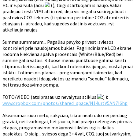
HC ir E.parvula (aciu
), taigi startuojam is naujo. Vakar
pradejau tresti VIMI all in red, deja vis negaliu susireguliuoti
pastovios CO2 tekmes (tirpinama per inline CO2 atomizeri is
ebayjaus) - atradau, kad sugedes adatinis voztuvas..ryt
atkeliauja naujas.
Summa summarum... Pagaliau pavyko privesti sviesos
kontroleri prie naudojamos bukles. Pagrindiniame LCD ekrane
rodoma kiekviena spalva procentais (White/Blue/Red) bei
sumine galia vatais. Kituose meniu punktuose galima keisti
stipruma bei issaugoti, kad kontroleriui issijungus, nustatymai
isliktu. Tolimesnis planas - programuojami taimeriai, kad
nereiketu naudoti daug vietos uzimanciu "senuku" laikmaciu,
bei trasu dozavimo pompa.
FOTO/VIDEO (atsiprasau uz nevalytus stiklus
):
www.dropbox.com/photos/shared_space/N14urtV5AN7l6hp
Akvariumas siuo metu, sakyciau, tikrai neatrodo nei perdaug
graziai, nei tvarkingai, bet jauciu, kad praejo nelengvas pirmas
etapas, programavimo mokymosi tikslas irgi is dalies
pasiektas. O siaip... sviesos dega 3+4 val, CO2 tuoj sutvarkysim,