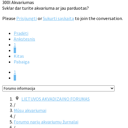
300l Akvariumas
Svk!ar dar turite akvariuma ar jau parduotas?
Please
Prisijungti
or
Sukurti sąskaitą
to join the conversation.
Pradėti
Ankstesnis
1
2
Kitas
Pabaiga
1
2
LIETUVOS AKVADIZAINO FORUMAS
/
Mūsų akvariumai
/
Forumo narių akvariumų žurnalai
/