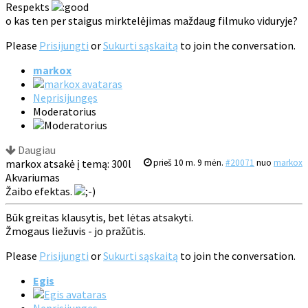
Respekts
o kas ten per staigus mirktelėjimas maždaug filmuko viduryje?
Please
Prisijungti
or
Sukurti sąskaitą
to join the conversation.
markox
Neprisijungęs
Moderatorius
Daugiau
markox atsakė į temą: 300l
prieš 10 m. 9 mėn.
#20071
nuo
markox
Akvariumas
Žaibo efektas.
Būk greitas klausytis, bet lėtas atsakyti.
Žmogaus liežuvis - jo pražūtis.
Please
Prisijungti
or
Sukurti sąskaitą
to join the conversation.
Egis