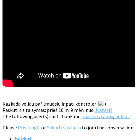
Kazkada veliau pafilmuosiu ir pati kontroleri
Paskutinis taisymas: prieš 10 m. 9 mėn. nuo
JustasM
.
The following user(s) said Thank You:
markox
,
saulix
,
bulduri
Please
Prisijungti
or
Sukurti sąskaitą
to join the conversation.
bulduri