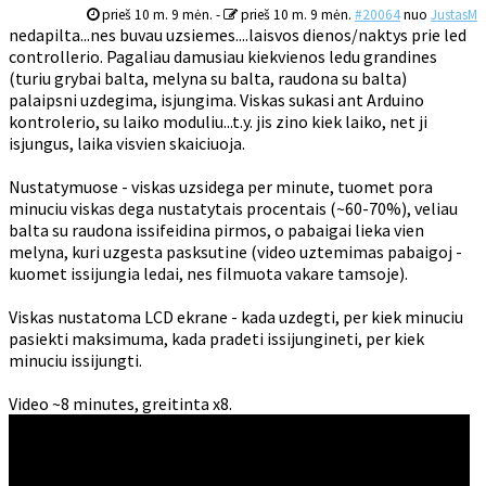
prieš 10 m. 9 mėn.
-
prieš 10 m. 9 mėn.
#20064
nuo
JustasM
nedapilta...nes buvau uzsiemes....laisvos dienos/naktys prie led
controllerio. Pagaliau damusiau kiekvienos ledu grandines
(turiu grybai balta, melyna su balta, raudona su balta)
palaipsni uzdegima, isjungima. Viskas sukasi ant Arduino
kontrolerio, su laiko moduliu...t.y. jis zino kiek laiko, net ji
isjungus, laika visvien skaiciuoja.
Nustatymuose - viskas uzsidega per minute, tuomet pora
minuciu viskas dega nustatytais procentais (~60-70%), veliau
balta su raudona issifeidina pirmos, o pabaigai lieka vien
melyna, kuri uzgesta pasksutine (video uztemimas pabaigoj -
kuomet issijungia ledai, nes filmuota vakare tamsoje).
Viskas nustatoma LCD ekrane - kada uzdegti, per kiek minuciu
pasiekti maksimuma, kada pradeti issijungineti, per kiek
minuciu issijungti.
Video ~8 minutes, greitinta x8.