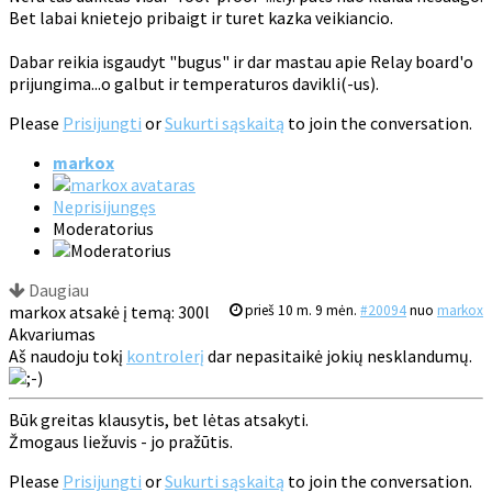
Bet labai knietejo pribaigt ir turet kazka veikiancio.
Dabar reikia isgaudyt "bugus" ir dar mastau apie Relay board'o
prijungima...o galbut ir temperaturos davikli(-us).
Please
Prisijungti
or
Sukurti sąskaitą
to join the conversation.
markox
Neprisijungęs
Moderatorius
Daugiau
markox atsakė į temą: 300l
prieš 10 m. 9 mėn.
#20094
nuo
markox
Akvariumas
Aš naudoju tokį
kontrolerį
dar nepasitaikė jokių nesklandumų.
Būk greitas klausytis, bet lėtas atsakyti.
Žmogaus liežuvis - jo pražūtis.
Please
Prisijungti
or
Sukurti sąskaitą
to join the conversation.