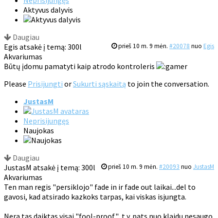
Neprisijungęs
Aktyvus dalyvis
Daugiau
Egis atsakė į temą: 300l
prieš 10 m. 9 mėn.
#20078
nuo
Egis
Akvariumas
Būtų įdomu pamatyti kaip atrodo kontroleris
Please
Prisijungti
or
Sukurti sąskaitą
to join the conversation.
JustasM
Neprisijungęs
Naujokas
Daugiau
JustasM atsakė į temą: 300l
prieš 10 m. 9 mėn.
#20093
nuo
JustasM
Akvariumas
Ten man regis "persiklojo" fade in ir fade out laikai...del to
gavosi, kad atsirado kazkoks tarpas, kai viskas isjungta.
Nera tas daiktas visai "fool-proof"...t.y. pats nuo klaidu nesaugo.