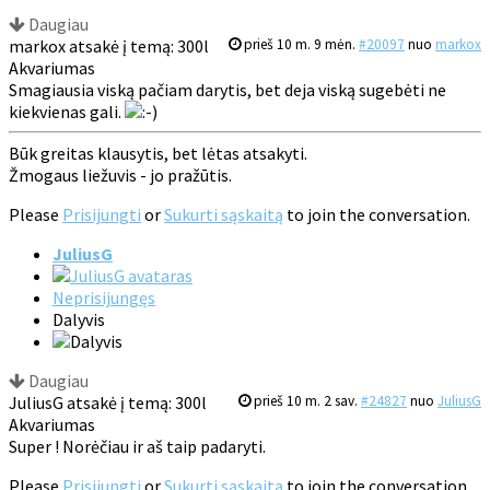
Daugiau
markox atsakė į temą: 300l
prieš 10 m. 9 mėn.
#20097
nuo
markox
Akvariumas
Smagiausia viską pačiam darytis, bet deja viską sugebėti ne
kiekvienas gali.
Būk greitas klausytis, bet lėtas atsakyti.
Žmogaus liežuvis - jo pražūtis.
Please
Prisijungti
or
Sukurti sąskaitą
to join the conversation.
JuliusG
Neprisijungęs
Dalyvis
Daugiau
JuliusG atsakė į temą: 300l
prieš 10 m. 2 sav.
#24827
nuo
JuliusG
Akvariumas
Super ! Norėčiau ir aš taip padaryti.
Please
Prisijungti
or
Sukurti sąskaitą
to join the conversation.