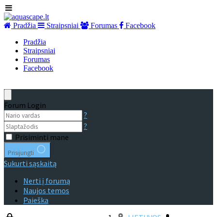
Pradžia
Straipsniai
Forumas
Facebook
Pradžia
Straipsniai
Forumas
Facebook
Forum Login
?
?
Prisiminti mane
Prisijungti
Sukurti sąskaitą
Nerti į forumą
Naujos temos
Paieška