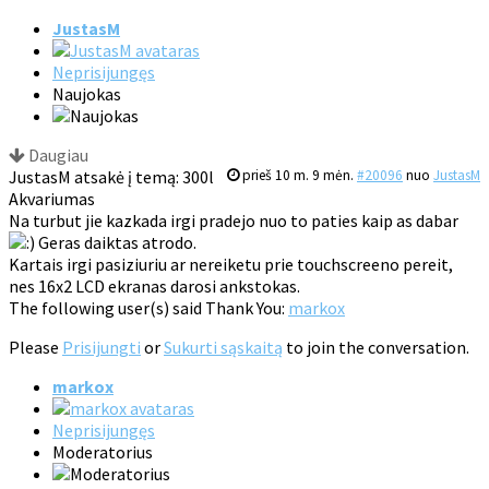
JustasM
Neprisijungęs
Naujokas
Daugiau
JustasM atsakė į temą: 300l
prieš 10 m. 9 mėn.
#20096
nuo
JustasM
Akvariumas
Na turbut jie kazkada irgi pradejo nuo to paties kaip as dabar
Geras daiktas atrodo.
Kartais irgi pasiziuriu ar nereiketu prie touchscreeno pereit,
nes 16x2 LCD ekranas darosi ankstokas.
The following user(s) said Thank You:
markox
Please
Prisijungti
or
Sukurti sąskaitą
to join the conversation.
markox
Neprisijungęs
Moderatorius