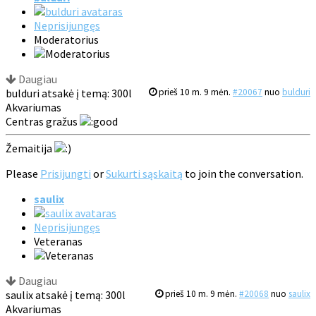
Neprisijungęs
Moderatorius
Daugiau
bulduri atsakė į temą: 300l
prieš 10 m. 9 mėn.
#20067
nuo
bulduri
Akvariumas
Centras gražus
Žemaitija
Please
Prisijungti
or
Sukurti sąskaitą
to join the conversation.
saulix
Neprisijungęs
Veteranas
Daugiau
saulix atsakė į temą: 300l
prieš 10 m. 9 mėn.
#20068
nuo
saulix
Akvariumas