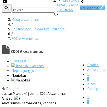
LIETUVOS
AKVADIZAINO
Nauja tema
FORUMAS
/
Mūsų akvariumai
/
Forumo narių akvariumų žurnalai
/
300l Akvariumas
300l Akvariumas
JustasM
Pradėti
Ankstesnis
Neprisijungęs
1
Naujokas
2
Kitas
Daugiau
Pabaiga
JustasM atsakė į temą: 300l Akvariumas
1
Grizau!
2
Akvariumas netvarkytas, vandens