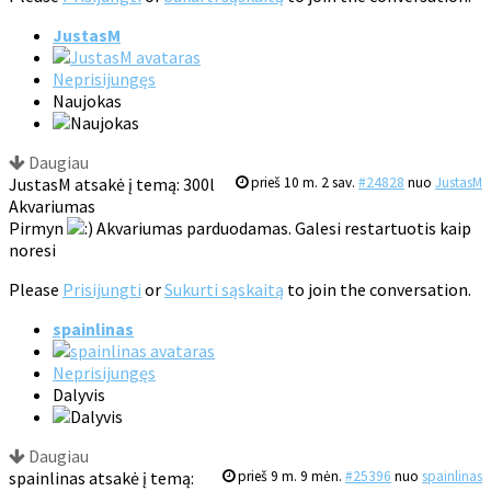
JustasM
Neprisijungęs
Naujokas
Daugiau
JustasM atsakė į temą: 300l
prieš 10 m. 2 sav.
#24828
nuo
JustasM
Akvariumas
Pirmyn
Akvariumas parduodamas. Galesi restartuotis kaip
noresi
Please
Prisijungti
or
Sukurti sąskaitą
to join the conversation.
spainlinas
Neprisijungęs
Dalyvis
Daugiau
spainlinas atsakė į temą:
prieš 9 m. 9 mėn.
#25396
nuo
spainlinas