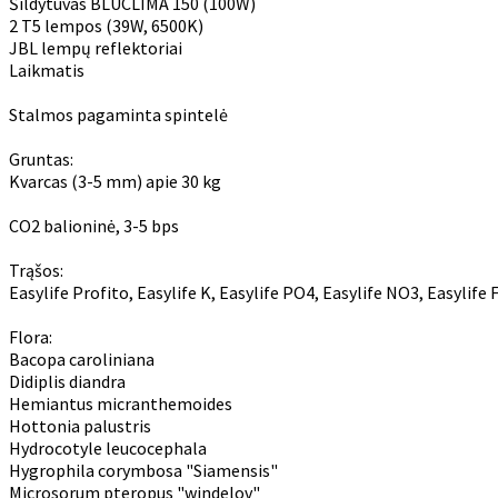
Šildytuvas BLUCLIMA 150 (100W)
2 T5 lempos (39W, 6500K)
JBL lempų reflektoriai
Laikmatis
Stalmos pagaminta spintelė
Gruntas:
Kvarcas (3-5 mm) apie 30 kg
CO2 balioninė, 3-5 bps
Trąšos:
Easylife Profito, Easylife K, Easylife PO4, Easylife NO3, Easylife 
Flora:
Bacopa caroliniana
Didiplis diandra
Hemiantus micranthemoides
Hottonia palustris
Hydrocotyle leucocephala
Hygrophila corymbosa "Siamensis"
Microsorum pteropus "windelov"