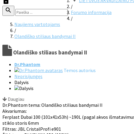
LIETUVOS AKVADIZAINO 
/
Forumo informacija
/
Naujiems vartotojams
/
Olandiško stiliaus bandymai II
Olandiško stiliaus bandymai II
Dr.Phantom
Temos autorius
Neprisijungęs
Dalyvis
Daugiau
Dr.Phantom tema: Olandiško stiliaus bandymai II
Akvariumas:
Ferplast Dubai 100 (101x41x53h) ~190L (pagal akvos išmatavimus)
stiklo storis 6mm
Filtras: JBL CristalProfi e901