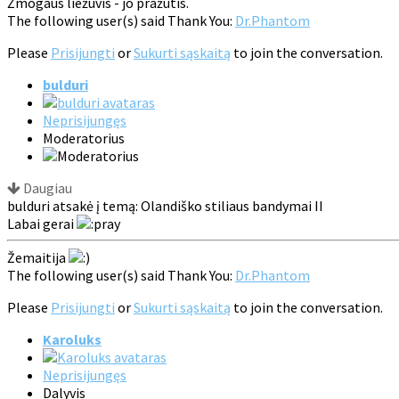
Žmogaus liežuvis - jo pražūtis.
The following user(s) said Thank You:
Dr.Phantom
Please
Prisijungti
or
Sukurti sąskaitą
to join the conversation.
bulduri
Neprisijungęs
Moderatorius
Daugiau
bulduri atsakė į temą: Olandiško stiliaus bandymai II
Labai gerai
Žemaitija
The following user(s) said Thank You:
Dr.Phantom
Please
Prisijungti
or
Sukurti sąskaitą
to join the conversation.
Karoluks
Neprisijungęs
Dalyvis