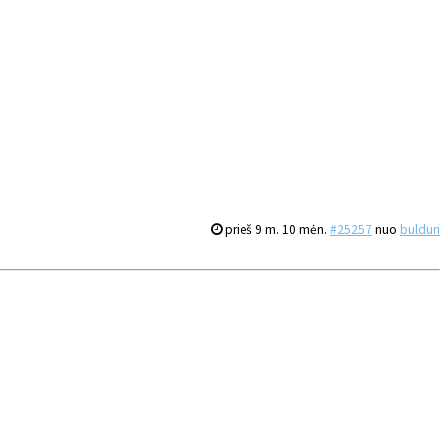
prieš 9 m. 10 mėn.
#25257
nuo
bulduri