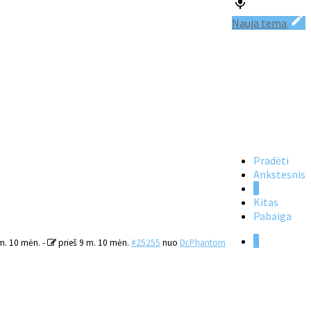
Nauja tema
Pradėti
Ankstesnis
1
Kitas
Pabaiga
1
 m. 10 mėn.
-
prieš 9 m. 10 mėn.
#25255
nuo
Dr.Phantom