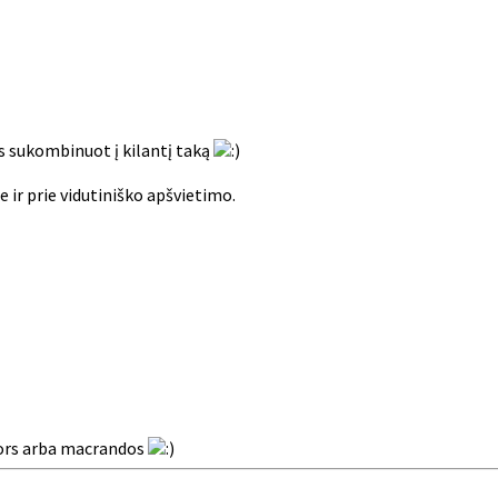
s sukombinuot į kilantį taką
 ir prie vidutiniško apšvietimo.
 nors arba macrandos