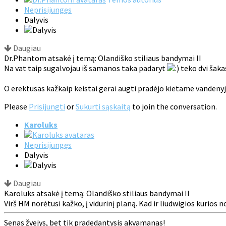
Neprisijungęs
Dalyvis
Daugiau
Dr.Phantom atsakė į temą: Olandiško stiliaus bandymai II
Na vat taip sugalvojau iš samanos taka padaryt
teko dvi šaka
O erektusas kažkaip keistai gerai augti pradėjo kietame vandenyje
Please
Prisijungti
or
Sukurti sąskaitą
to join the conversation.
Karoluks
Neprisijungęs
Dalyvis
Daugiau
Karoluks atsakė į temą: Olandiško stiliaus bandymai II
Virš HM norėtusi kažko, į vidurinį planą. Kad ir liudwigios kurios
Senas žvejys, bet tik pradedantysis akvamanas!