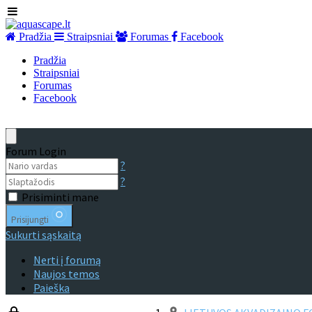
Pradžia
Straipsniai
Forumas
Facebook
Pradžia
Straipsniai
Forumas
Facebook
Forum Login
?
?
Prisiminti mane
Prisijungti
Sukurti sąskaitą
Nerti į forumą
Naujos temos
Paieška