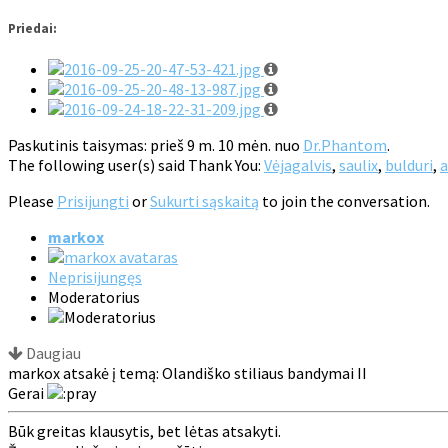
Priedai:
Paskutinis taisymas: prieš 9 m. 10 mėn. nuo
Dr.Phantom
.
The following user(s) said Thank You:
Vėjagalvis
,
saulix
,
bulduri
,
a
Please
Prisijungti
or
Sukurti sąskaitą
to join the conversation.
markox
Neprisijungęs
Moderatorius
Daugiau
markox atsakė į temą: Olandiško stiliaus bandymai II
Gerai
Būk greitas klausytis, bet lėtas atsakyti.