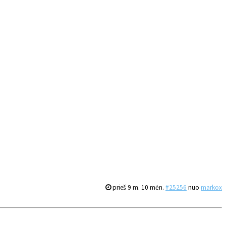
prieš 9 m. 10 mėn.
#25256
nuo
markox