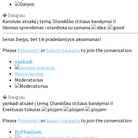
Daugiau
Karoluks atsakė į temą: Olandiško stiliaus bandymai II
Idomus sprendimas i olandiska su samana
Senas žvejys, bet tik pradedantysis akvamanas!
Please
Prisijungti
or
Sukurti sąskaitą
to join the conversation.
yankadi
Neprisijungęs
Moderatorius
Daugiau
yankadi atsakė į temą: Olandiško stiliaus bandymai II
Erektusas tobulas
Please
Prisijungti
or
Sukurti sąskaitą
to join the conversation.
Dr.Phantom
Temos autorius