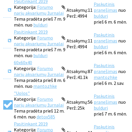
Pasitinkant 2019
Paskutinis
Kategorija:
Forumo
Atsakymų:
11
pranešimas
nuo
narių akvariumų žurnalai
Perž.:
4994
bulduri
Tema pradėta prieš 7 m. 9
prieš 6 m. 6 mėn.
mėn. nuo
bulduri
Pasitinkant 2019
Paskutinis
Kategorija:
Forumo
Atsakymų:
11
pranešimas
nuo
narių akvariumų žurnalai
Perž.:
4994
bulduri
Tema pradėta prieš 7 m. 9
prieš 6 m. 6 mėn.
mėn. nuo
bulduri
60x60x40
Paskutinis
Kategorija:
Forumo
Atsakymų:
87
pranešimas
nuo
narių akvariumų žurnalai
Perž.:
41.1k
mantozhke
Tema pradėta prieš 8 m. 6
prieš 6 m. 2 sav.
mėn. nuo
mantozhke
"Uolos"
Paskutinis
Kategorija:
Forumo
Atsakymų:
56
pranešimas
nuo
narių akvariumų žurnalai
Perž.:
25k
bulduri
Tema pradėta prieš 12 m.
prieš 7 m. 6 mėn.
6 mėn. nuo
detox585
Pasitinkant 2019
Paskutinis
Kategorija:
Forumo