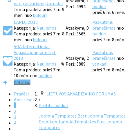
Atsakymų:
11
pranešimas
nuo
narių akvariumų žurnalai
Perž.:
4994
bulduri
Tema pradėta prieš 7 m. 9
prieš 6 m. 6 mėn.
mėn. nuo
bulduri
EAPLC 2O18
Paskutinis
Kategorija:
Naujienos
Atsakymų:
0
pranešimas
nuo
Tema pradėta prieš 7 m. 8
Perž.:
3565
bulduri
mėn. nuo
bulduri
prieš 7 m. 8 mėn.
AGA International
Aquascaping Contest
Paskutinis
2018
Atsakymų:
2
pranešimas
nuo
Kategorija:
Naujienos
Perž.:
3889
yankadi
Tema pradėta prieš 7 m.
prieš 7 m. 8 mėn.
10 mėn. nuo
bulduri
Detaliau
Pradėti
LIETUVOS AKVADIZAINO FORUMAS
Ankstesnis
/
1
Profilis bulduri
2
Joomla Templates
Best Joomla Templates
3
Premium Joomla Templates
Free Joomla
4
Templates
...