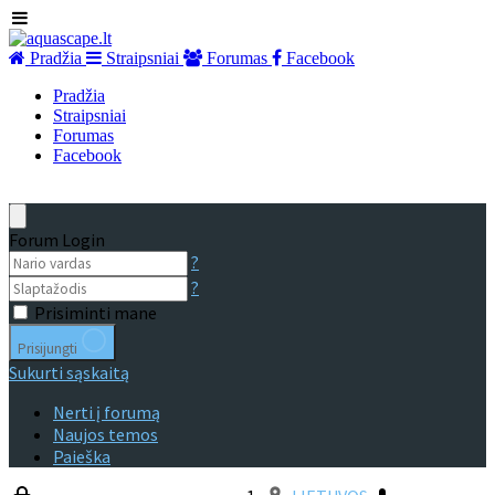
Pradžia
Straipsniai
Forumas
Facebook
Pradžia
Straipsniai
Forumas
Facebook
Forum Login
?
?
Prisiminti mane
Prisijungti
Sukurti sąskaitą
Nerti į forumą
Naujos temos
Paieška