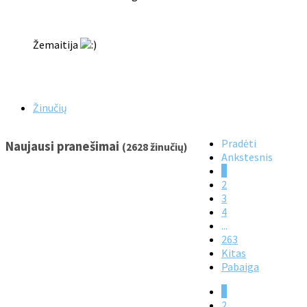
Žemaitija
Žinučių
Pradėti
Naujausi pranešimai
(2628 žinučių)
Ankstesnis
1
2
3
4
...
263
Kitas
Pabaiga
1
2