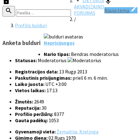
LIETUVOS
AKVADIZAINO
Nauja tema
FORUMAS
/
Profilis bulduri
Anketa bulduri
Neprisijungęs
Nario tipas:
Bendras moderatorius
Statusas:
Moderatorius
Registracijos data:
13 Rugp 2013
Paskutinis prisijungimas:
prieš 6 m. 6 mėn.
Laiko juosta:
UTC +3:00
Vietos laikas:
17:13
Žinutės:
2649
Reputacija:
30
Profilio peržiūrų:
8377
Gauta padėkų:
1053
Gyvenamoji vieta:
Žemaitija, Kretinga
Gimimo diena:
02 Rugs 1970