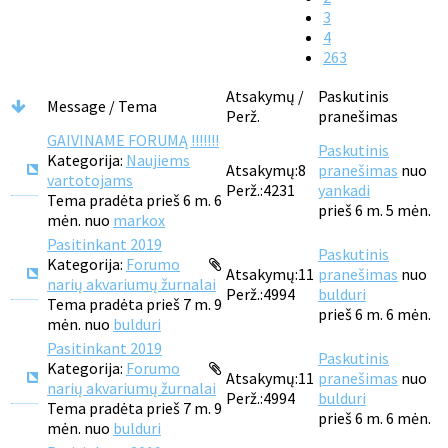
3
4
263
Atsakymų /
Paskutinis
Message / Tema
Perž.
pranešimas
GAIVINAME FORUMĄ !!!!!!!
Paskutinis
Kategorija:
Naujiems
Atsakymų:
8
pranešimas
nuo
vartotojams
Perž.:
4231
yankadi
Tema pradėta prieš 6 m. 6
prieš 6 m. 5 mėn.
mėn. nuo
markox
Pasitinkant 2019
Paskutinis
Kategorija:
Forumo
Atsakymų:
11
pranešimas
nuo
narių akvariumų žurnalai
Perž.:
4994
bulduri
Tema pradėta prieš 7 m. 9
prieš 6 m. 6 mėn.
mėn. nuo
bulduri
Pasitinkant 2019
Paskutinis
Kategorija:
Forumo
Atsakymų:
11
pranešimas
nuo
narių akvariumų žurnalai
Perž.:
4994
bulduri
Tema pradėta prieš 7 m. 9
prieš 6 m. 6 mėn.
mėn. nuo
bulduri