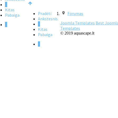
1
Kitas
Pradėti
Forumas
Pabaiga
Ankstesnis
Joomla Templates
Best Jooml
1
1
Templates
Kitas
© 2019 aquascape.lt
Pabaiga
1