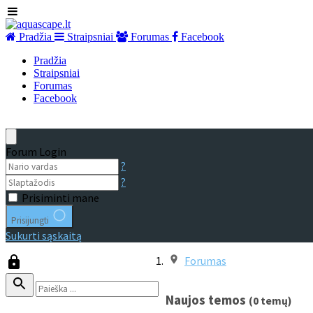
Pradžia
Straipsniai
Forumas
Facebook
Pradžia
Straipsniai
Forumas
Facebook
Forum Login
?
?
Prisiminti mane
Prisijungti
Sukurti sąskaitą
Forumas
Naujos temos
(0 temų)