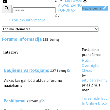
LIETUVOS
AKVADIZAINO
Nauja tema
FORUMAS
/
Forumo informacija
Forumo informacija
181 temų
Paskutinis
Category
pranešimas
Hydrea:
Overnight
Naujiems vartotojams
Cheap
127 temų
by
pituitaryskinny
Viskas kas gali būti aktualu forumo
prieš 2 m. 1
naujokams
mėn.
Torsemide: Buy
Pasiūlymai
28 temų
In Online Disco
...