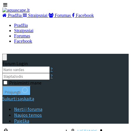
Pradžia
Straipsniai
Forumas
Facebook
Pradžia
Straipsniai
Forumas
Facebook
Forum Login
?
?
Prisiminti mane
Prisijungti
Sukurti sąskaitą
Nerti į forumą
Naujos temos
Paieška