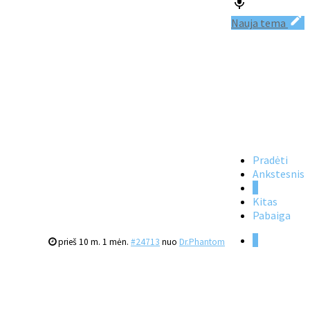
Nauja tema
Pradėti
Ankstesnis
1
Kitas
Pabaiga
1
prieš 10 m. 1 mėn.
#24713
nuo
Dr.Phantom