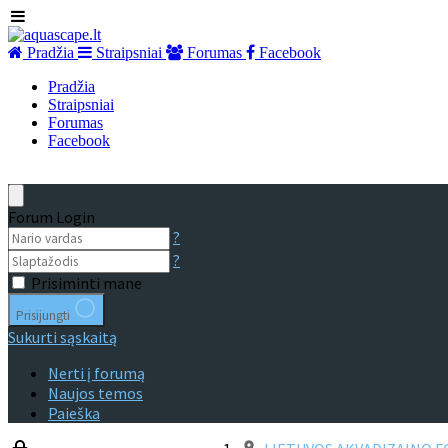
Pradžia
Straipsniai
Forumas
Facebook
Pradžia
Straipsniai
Forumas
Facebook
Forum Login
?
?
Prisiminti mane
Prisijungti
Sukurti sąskaitą
Nerti į forumą
Naujos temos
Paieška