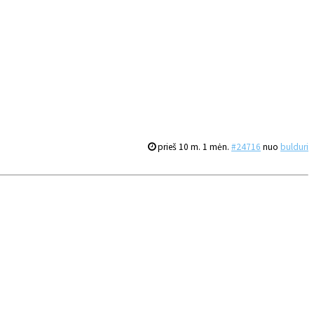
prieš 10 m. 1 mėn.
#24716
nuo
bulduri