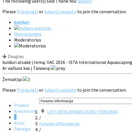
The following user(s) said Thank You:
bulduri
Please
Prisijungti
or
Sukurti sąskaitą
to join the conversation.
bulduri
Neprisijungęs
Moderatorius
Daugiau
bulduri atsakė į temą: IIAC 2016 - ISTA International Aquascapin
Ar važiuos kas į Taiwaną
Žemaitija
Please
Prisijungti
or
Sukurti sąskaitą
to join the conversation.
Pradėti
Ankstesnis
LIETUVOS AKVADIZAINO FORUMAS
1
/
Kitas
Forumo informacija
Pabaiga
/