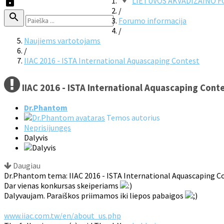
LIETUVOS AKVADIZAINO 
/
Forumo informacija
/
Naujiems vartotojams
/
IIAC 2016 - ISTA International Aquascaping Contest
IIAC 2016 - ISTA International Aquascaping Cont
Dr.Phantom
Temos autorius
Neprisijungęs
Dalyvis
Daugiau
Dr.Phantom tema: IIAC 2016 - ISTA International Aquascaping C
Dar vienas konkursas skeiperiams
Dalyvaujam. Paraiškos priimamos iki liepos pabaigos
www.iiac.com.tw/en/about_us.php