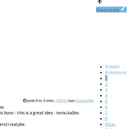
Nauja tema
Pradėti
Ankstesnis
1
2
3
4
prieš 8 m. 6 mėn.
#28039
nuo
mantozhke
5
be.
6
buvo - this is a great idea - noriu kažko
7
8
ersti realybe.
Kitas