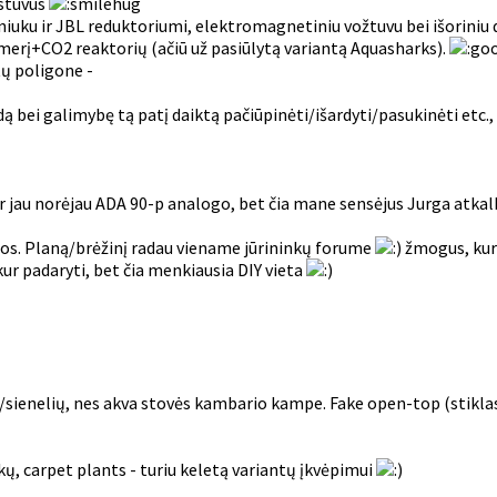
estuvus
iuku ir JBL reduktoriumi, elektromagnetiniu vožtuvu bei išoriniu di
merį+CO2 reaktorių (ačiū už pasiūlytą variantą Aquasharks).
tų poligone -
dą bei galimybę tą patį daiktą pačiūpinėti/išardyti/pasukinėti e
 jau norėjau ADA 90-p analogo, bet čia mane sensėjus Jurga atkalbėj
enos. Planą/brėžinį radau viename jūrininkų forume
žmogus, kuri
kur padaryti, bet čia menkiausia DIY vieta
ienelių, nes akva stovės kambario kampe. Fake open-top (stiklas k
kų, carpet plants - turiu keletą variantų įkvėpimui