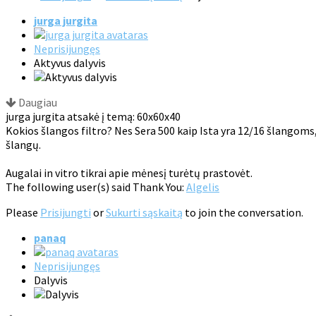
jurga jurgita
Neprisijungęs
Aktyvus dalyvis
Daugiau
jurga jurgita atsakė į temą: 60x60x40
Kokios šlangos filtro? Nes Sera 500 kaip Ista yra 12/16 šlangoms, 
šlangų.
Augalai in vitro tikrai apie mėnesį turėtų prastovėt.
The following user(s) said Thank You:
Algelis
Please
Prisijungti
or
Sukurti sąskaitą
to join the conversation.
panaq
Neprisijungęs
Dalyvis