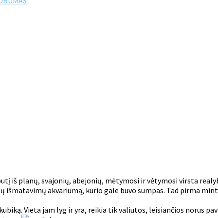
FORUMAS
utį iš planų, svajonių, abejonių, mėtymosi ir vėtymosi virsta realy
ių išmatavimų akvariumą, kurio gale buvo sumpas. Tad pirma mintis 
ubiką. Vieta jam lyg ir yra, reikia tik valiutos, leisiančios norus pav