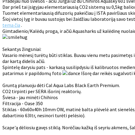
Pradėjau nuo šviesos - ačiū Jurgai už du Chihiros Aquasky 601 švi
Dar prieš tai įsigyjau elementariausią CO2 sistemą su 0,5kg balion
Tuomet elementariausią difuzorių pakeičiau į ISTA paviršiaus ski
Šioj vietoj lyg ir buvau sustojęs bei žaidžiau laboratoriją savo tes
tema čia
.
Gimtadienio/Kalėdų proga, ir ačiū Aquasharks už kalėdinę nuolai
Sekantys žingsniai:
Vasario mėnesį turėtų būti stiklas. Buvau vienu metu pasimetęs ir
dar kartą didelis ačiū.
Spintelę darysiu pats - karkasą susilipdysiu iš kalibruotos medi
patarimus ir papildomų foto
Išorę dar reikės sugalvoti 
Gruntą planuoju dėti Cal Aqua Labs Black Earth Premium.
CO2 tirpinti per SERA išorinį reaktorių.
Šviesa - jau minėti Chihiros
Filtracija - Oase 350
Stiklas - 60x60x40h 10mm OW, matinė balta plėvelė ant sienelės/s
dabartinio 63ltr, nesinori turėti pelėsio).
Scape'ą dėliosiu gavęs stiklą. Norėčiau kažką iš seyriu akmens, ša