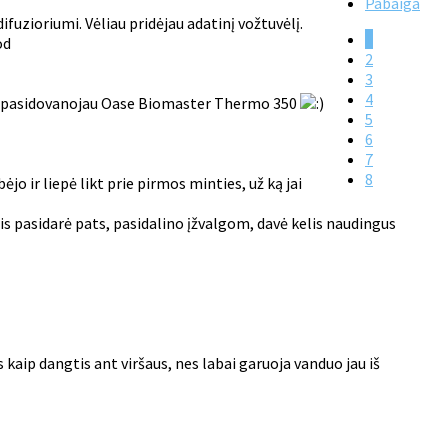
Pabaiga
fuzioriumi. Vėliau pridėjau adatinį vožtuvėlį.
1
2
3
4
tc., pasidovanojau Oase Biomaster Thermo 350
5
6
7
8
o ir liepė likt prie pirmos minties, už ką jai
s pasidarė pats, pasidalino įžvalgom, davė kelis naudingus
aip dangtis ant viršaus, nes labai garuoja vanduo jau iš