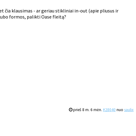
čia klausimas - ar geriau stikliniai in-out (apie pliusus ir
ubo formos, palikti Oase fleitą?
prieš 8 m. 6 mėn.
#28040
nuo
saulix