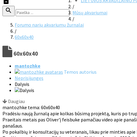
LIETUVOS AKVADIZAINO 
/
Mūsų akvariumai
/
Forumo narių akvariumų žurnalai
/
60x60x40
60x60x40
mantozhke
Temos autorius
Neprisijungęs
Dalyvis
Daugiau
mantozhke tema: 60x60x40
Pradėsiu naują žurnalą apie kolkas būsimą projektą, kuris po trup
Praeitais metais pas Oliver'į feisbuke pamačiau video apie panaš
panašaus.
Po pokalbių ir konsultacijų su veteranais, likau prie minties apie k