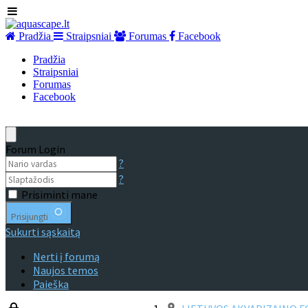
Pradžia
Straipsniai
Forumas
Facebook
Pradžia
Straipsniai
Forumas
Facebook
Forum Login
?
?
Prisiminti mane
Prisijungti
Sukurti sąskaitą
Nerti į forumą
Naujos temos
Paieška