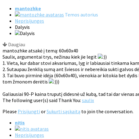
mantozhke
Temos autorius
Neprisijungęs
Dalyvis
Daugiau
mantozhke atsakė į temą: 60x60x40
Saulix, argumentai trys, nežinau kiek jie legit
)
1. Vieta, kur dabar stovi akvariumas, lyg ir labiausiai tinkama ka
2. Sutaupau ženklią sumą ant šviesos ir nebereikia sukti galvos d
3. Tai buvo pirminė idėja (60x60x40), vienokia ar kitokia bet dyd
tom žmonom derėtis
))
Galiausiai 90-P kaina truputį didesnė už kubą, tad tai dar vienas 
The following user(s) said Thank You:
saulix
Please
Prisijungti
or
Sukurti sąskaitą
to join the conversation.
nitis
Neprisijungęs