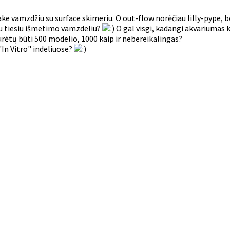
e vamzdžiu su surface skimeriu. O out-flow norėčiau lilly-pype, bet 
stu tiesiu išmetimo vamzdeliu?
O gal visgi, kadangi akvariumas k
urėtų būti 500 modelio, 1000 kaip ir nebereikalingas?
"In Vitro" indeliuose?