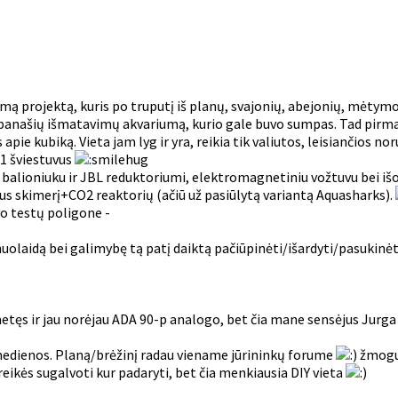
ą projektą, kuris po truputį iš planų, svajonių, abejonių, mėtymos
 panašių išmatavimų akvariumą, kurio gale buvo sumpas. Tad pirma m
apie kubiką. Vieta jam lyg ir yra, reikia tik valiutos, leisiančios no
01 šviestuvus
balioniuku ir JBL reduktoriumi, elektromagnetiniu vožtuvu bei išori
us skimerį+CO2 reaktorių (ačiū už pasiūlytą variantą Aquasharks).
avo testų poligone -
nuolaidą bei galimybę tą patį daiktą pačiūpinėti/išardyti/pasukin
tęs ir jau norėjau ADA 90-p analogo, bet čia mane sensėjus Jurga atk
s medienos. Planą/brėžinį radau viename jūrininkų forume
žmogus
reikės sugalvoti kur padaryti, bet čia menkiausia DIY vieta