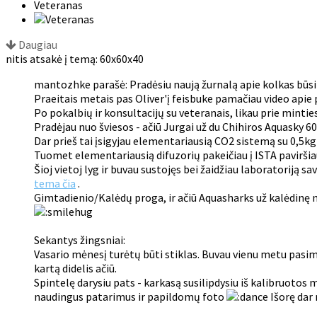
Veteranas
Daugiau
nitis atsakė į temą: 60x60x40
mantozhke parašė: Pradėsiu naują žurnalą apie kolkas būsim
Praeitais metais pas Oliver'į feisbuke pamačiau video apie
Po pokalbių ir konsultacijų su veteranais, likau prie minties 
Pradėjau nuo šviesos - ačiū Jurgai už du Chihiros Aquasky 6
Dar prieš tai įsigyjau elementariausią CO2 sistemą su 0,5kg 
Tuomet elementariausią difuzorių pakeičiau į ISTA paviršia
Šioj vietoj lyg ir buvau sustojęs bei žaidžiau laboratoriją s
tema čia
.
Gimtadienio/Kalėdų proga, ir ačiū Aquasharks už kalėdinę 
Sekantys žingsniai:
Vasario mėnesį turėtų būti stiklas. Buvau vienu metu pasime
kartą didelis ačiū.
Spintelę darysiu pats - karkasą susilipdysiu iš kalibruoto
naudingus patarimus ir papildomų foto
Išorę dar 