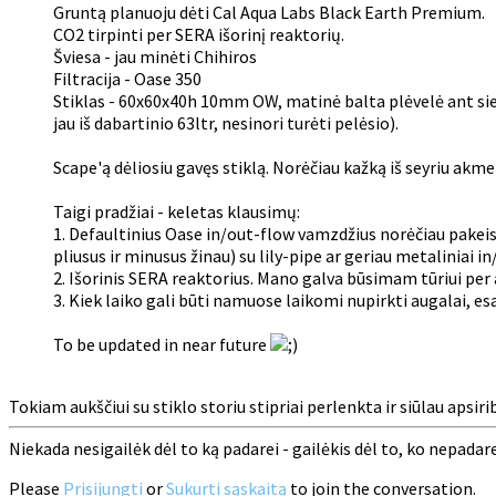
Gruntą planuoju dėti Cal Aqua Labs Black Earth Premium.
CO2 tirpinti per SERA išorinį reaktorių.
Šviesa - jau minėti Chihiros
Filtracija - Oase 350
Stiklas - 60x60x40h 10mm OW, matinė balta plėvelė ant sie
jau iš dabartinio 63ltr, nesinori turėti pelėsio).
Scape'ą dėliosiu gavęs stiklą. Norėčiau kažką iš seyriu akme
Taigi pradžiai - keletas klausimų:
1. Defaultinius Oase in/out-flow vamzdžius norėčiau pakeisti
pliusus ir minusus žinau) su lily-pipe ar geriau metaliniai
2. Išorinis SERA reaktorius. Mano galva būsimam tūriui per 
3. Kiek laiko gali būti namuose laikomi nupirkti augalai, es
To be updated in near future
Tokiam aukščiui su stiklo storiu stipriai perlenkta ir siūlau apsir
Niekada nesigailėk dėl to ką padarei - gailėkis dėl to, ko nepadarei!!!
Please
Prisijungti
or
Sukurti sąskaitą
to join the conversation.