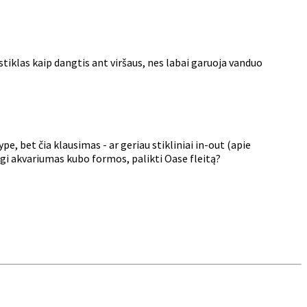
iklas kaip dangtis ant viršaus, nes labai garuoja vanduo
e, bet čia klausimas - ar geriau stikliniai in-out (apie
ngi akvariumas kubo formos, palikti Oase fleitą?