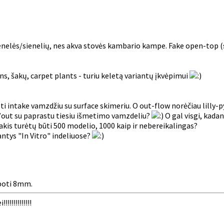
nelės/sienelių, nes akva stovės kambario kampe. Fake open-top (st
ns, šakų, carpet plants - turiu keletą variantų įkvėpimui
 intake vamzdžiu su surface skimeriu. O out-flow norėčiau lilly-pyp
 in/out su paprastu tiesiu išmetimo vamzdeliu?
O gal visgi, kada
akis turėtų būti 500 modelio, 1000 kaip ir nebereikalingas?
antys "In Vitro" indeliuose?
iboti 8mm.
!!!!!!!!!!!