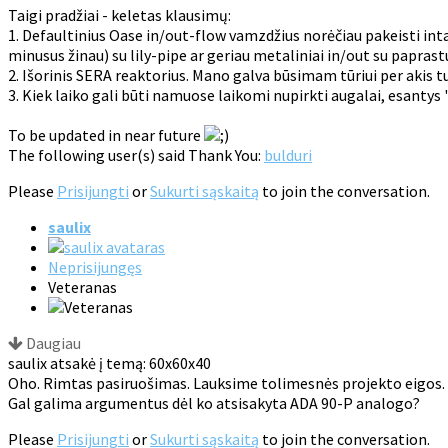
Taigi pradžiai - keletas klausimų:
1. Defaultinius Oase in/out-flow vamzdžius norėčiau pakeisti intak
minusus žinau) su lily-pipe ar geriau metaliniai in/out su papra
2. Išorinis SERA reaktorius. Mano galva būsimam tūriui per akis t
3. Kiek laiko gali būti namuose laikomi nupirkti augalai, esantys 
To be updated in near future
The following user(s) said Thank You:
bulduri
Please
Prisijungti
or
Sukurti sąskaitą
to join the conversation.
saulix
Neprisijungęs
Veteranas
Daugiau
saulix atsakė į temą: 60x60x40
Oho. Rimtas pasiruošimas. Lauksime tolimesnės projekto eigos.
Gal galima argumentus dėl ko atsisakyta ADA 90-P analogo?
Please
Prisijungti
or
Sukurti sąskaitą
to join the conversation.