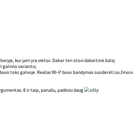
mbaryje, kur jam yra vietos. Dabar ten stovi dabartinė bala;
ėl galimo varianto;
is buvo toks galvoje. Realiai 90-P buvo bandymas susiderėti su žmo
argumentas. € ir taip, panašu, padėsiu daug