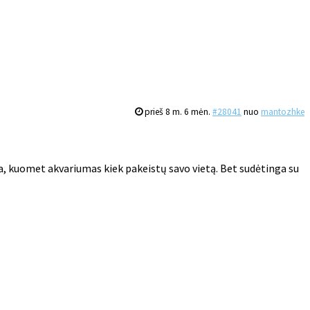
prieš 8 m. 6 mėn.
#28041
nuo
mantozhke
na, kuomet akvariumas kiek pakeistų savo vietą. Bet sudėtinga su