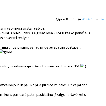
prieš 8 m. 6 mėn.
#28044
nuo
nitis
i ir vėtymosi virsta realybe.
intis buvo - this is a great idea - noriu kažko panašaus.
rus paversti realybe.
niu difuzioriumi. Vėliau pridėjau adatinį vožtuvėlį.
ėti etc., pasidovanojau Oase Biomaster Thermo 350
albėjo ir liepė likt prie pirmos minties, už ką jai dar
, kuris pasidarė pats, pasidalino įžvalgom, davė kelis