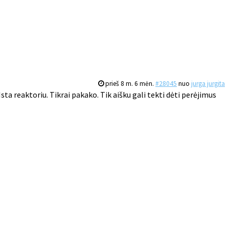
prieš 8 m. 6 mėn.
#28045
nuo
jurga jurgita
ta reaktoriu. Tikrai pakako. Tik aišku gali tekti dėti perėjimus