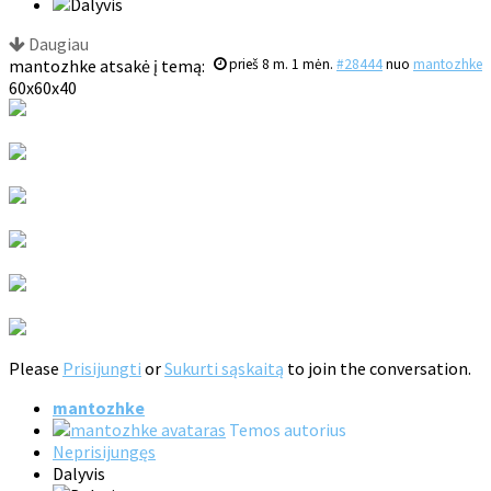
Daugiau
mantozhke atsakė į temą:
prieš 8 m. 1 mėn.
#28444
nuo
mantozhke
60x60x40
Please
Prisijungti
or
Sukurti sąskaitą
to join the conversation.
mantozhke
Temos autorius
Neprisijungęs
Dalyvis