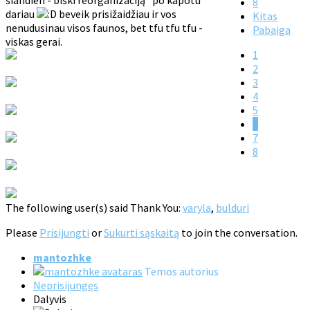
šiandien - biški reorganizaciją "po kapotu"
8
dariau
beveik prisižaidžiau ir vos
Kitas
nenudusinau visos faunos, bet tfu tfu tfu -
Pabaiga
viskas gerai.
1
2
3
4
5
6
7
8
The following user(s) said Thank You:
varyla
,
bulduri
Please
Prisijungti
or
Sukurti sąskaitą
to join the conversation.
mantozhke
Temos autorius
Neprisijungęs
Dalyvis