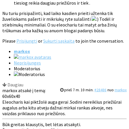
tiesiog reikia daugiau priežiūros ir tiek .
Nu turiu prisipažinti, kad laiko kasdien prieiti užtenka tik
žuveliokams pašerti ir mikriukų ryte sulašinti
Todėl ir
stiebinukų minimaliai. O su eleochariu tai matyt arba žinių
trūkumas arba kažką su anuom blogai padaręs būsiu.
Please
Prisijungti
or
Sukurti sąskaitą
to join the conversation.
markox
Neprisijungęs
Moderatorius
Daugiau
markox atsakė į temą:
prieš 7 m. 10 mėn.
#28486
nuo
markox
60x60x40
Eleocharis kai piktžolė auga gerai .Sodini nereiklius priežiūrai
augalus arba kitu atveju dažnai mirkai rankas akvoje, nes
vaizdas priklauso nuo priežiūros.
Būk greitas klausytis, bet lėtas atsakyti.