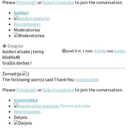
Please
Prisijungti
or
Sukurti sąskaitą
to join the conversation.
bulduri
Neprisijungęs
Moderatorius
Daugiau
bulduri atsakė į temą:
prieš 8 m. 1 mėn.
#28446
nuo
bulduri
60x60x40
Gražūs darbas !
Žemaitija
The following user(s) said Thank You:
mantozhke
Please
Prisijungti
or
Sukurti sąskaitą
to join the conversation.
mantozhke
Temos autorius
Neprisijungęs
Dalyvis