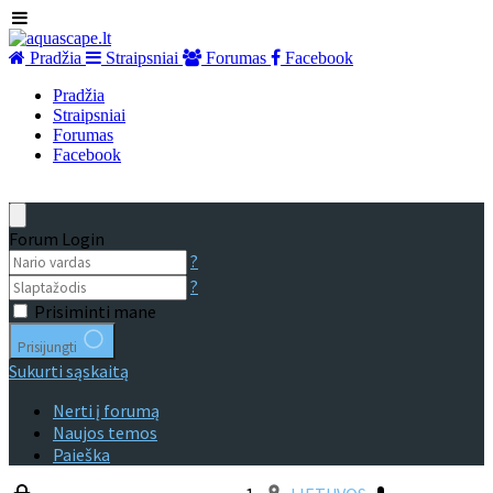
Pradžia
Straipsniai
Forumas
Facebook
Pradžia
Straipsniai
Forumas
Facebook
Forum Login
?
?
Prisiminti mane
Prisijungti
Sukurti sąskaitą
Nerti į forumą
Naujos temos
Paieška