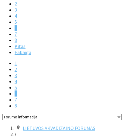
2
3
4
5
6
7
8
Kitas
Pabaiga
1
2
3
4
5
6
7
8
LIETUVOS AKVADIZAINO FORUMAS
/