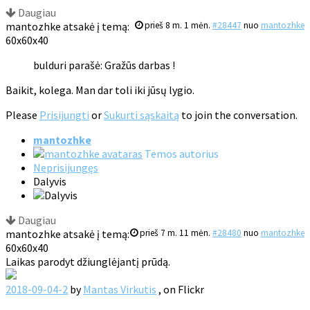
Daugiau
mantozhke atsakė į temą:
prieš 8 m. 1 mėn.
#28447
nuo
mantozhke
60x60x40
bulduri parašė: Gražūs darbas !
Baikit, kolega. Man dar toli iki jūsų lygio.
Please
Prisijungti
or
Sukurti sąskaitą
to join the conversation.
mantozhke
Temos autorius
Neprisijungęs
Dalyvis
Daugiau
mantozhke atsakė į temą:
prieš 7 m. 11 mėn.
#28480
nuo
mantozhke
60x60x40
Laikas parodyt džiunglėjantį prūdą.
2018-09-04-2
by
Mantas Virkutis
, on Flickr