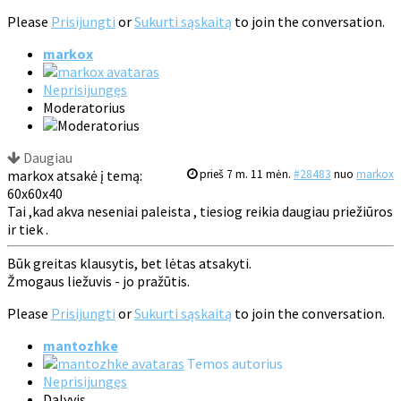
Please
Prisijungti
or
Sukurti sąskaitą
to join the conversation.
markox
Neprisijungęs
Moderatorius
Daugiau
markox atsakė į temą:
prieš 7 m. 11 mėn.
#28483
nuo
markox
60x60x40
Tai ,kad akva neseniai paleista , tiesiog reikia daugiau priežiūros
ir tiek .
Būk greitas klausytis, bet lėtas atsakyti.
Žmogaus liežuvis - jo pražūtis.
Please
Prisijungti
or
Sukurti sąskaitą
to join the conversation.
mantozhke
Temos autorius
Neprisijungęs
Dalyvis