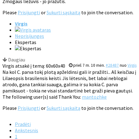
Žmogaus liežuvis - jo pražūtis.
Please
Prisijungti
or
Sukurti sąskaitą
to join the conversation.
Virgis
Neprisijungęs
Ekspertas
Daugiau
Virgis atsakė į temą: 60x60x40
prieš 7 m. 10 mėn.
#28487
nuo
Virgis
Na kol C. parva tokį plotą apželdinsi gali ir pražilti... Aš keisčiau į
Lilaeopsis brasilensis keisti. Jis lėtesnis, bet labai neblogai
atrodo, gana tankiai suauga, galima ir su kokia C. parva
pamiksuot - tokia ne visai standartinė bet graži pieva gautųsi.
The following user(s) said Thank You:
mantozhke
Please
Prisijungti
or
Sukurti sąskaitą
to join the conversation.
Pradėti
Ankstesnis
1