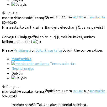
Daugiau
mantozhke atsakė į temą:
prieš 7 m. 10 mėn.
#28484
nuo
mantozhke
60x60x40
Hm...restarto tai tikrai ne. Bandysiu eleocharį į C. parva pakeisti.
Galvoju tik kaip gražiai po truputį jį, mažiau kaksių audras
keliant, panaikinti
))
Please
Prisijungti
or
Sukurti sąskaitą
to join the conversation.
mantozhke
Temos autorius
Neprisijungęs
Dalyvis
Daugiau
mantozhke atsakė į temą:
prieš 7 m. 10 mėn.
#28485
nuo
mantozhke
60x60x40
markox parašė: Tai ,kad akva neseniai paleista ,