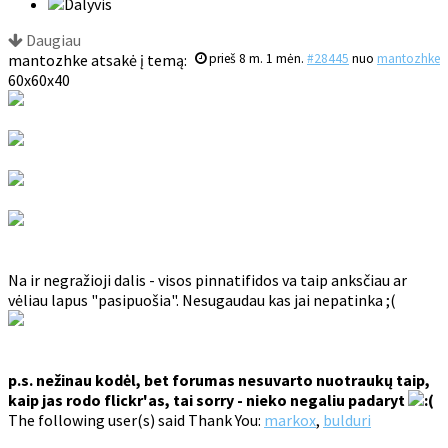
Daugiau
mantozhke atsakė į temą:
prieš 8 m. 1 mėn.
#28445
nuo
mantozhke
60x60x40
Na ir negražioji dalis - visos pinnatifidos va taip anksčiau ar
vėliau lapus "pasipuošia". Nesugaudau kas jai nepatinka ;(
p.s. nežinau kodėl, bet forumas nesuvarto nuotraukų taip,
kaip jas rodo flickr'as, tai sorry - nieko negaliu padaryt
The following user(s) said Thank You:
markox
,
bulduri