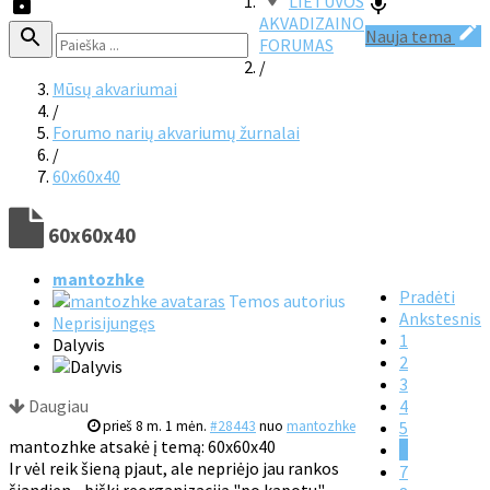
LIETUVOS
AKVADIZAINO
Nauja tema
FORUMAS
/
Mūsų akvariumai
/
Forumo narių akvariumų žurnalai
/
60x60x40
60x60x40
mantozhke
Pradėti
Temos autorius
Ankstesnis
Neprisijungęs
1
Dalyvis
2
3
Daugiau
4
prieš 8 m. 1 mėn.
#28443
nuo
mantozhke
5
mantozhke atsakė į temą: 60x60x40
6
Ir vėl reik šieną pjaut, ale nepriėjo jau rankos
7