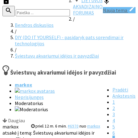
LIETUVOS
AKVADIZAINO
Nauja tema
FORUMAS
/
Bendros diskusijos
/
DIY (DO IT YOURSELF) - pasidaryk pats sprendimai ir
technologijos
/
Šviestuvų akvariumui idėjos ir pavyzdžiai
Šviestuvų akvariumui idėjos ir pavyzdžiai
markox
Pradėti
Ankstesnis
Neprisijungęs
1
Moderatorius
2
3
Daugiau
4
markox
prieš 12 m. 6 mėn.
#6970
nuo
markox
5
atsakė į temą: Šviestuvų akvariumui idėjos ir
6