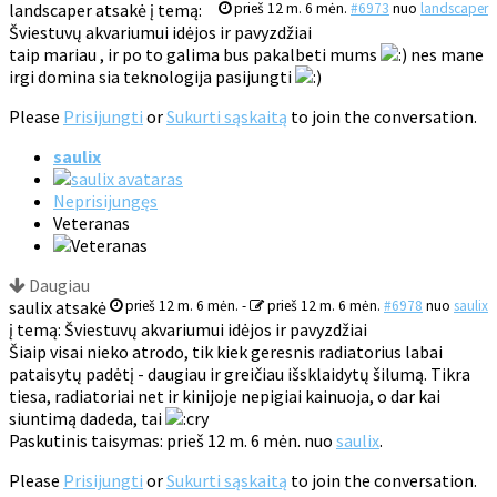
landscaper atsakė į temą:
prieš 12 m. 6 mėn.
#6973
nuo
landscaper
Šviestuvų akvariumui idėjos ir pavyzdžiai
taip mariau , ir po to galima bus pakalbeti mums
nes mane
irgi domina sia teknologija pasijungti
Please
Prisijungti
or
Sukurti sąskaitą
to join the conversation.
saulix
Neprisijungęs
Veteranas
Daugiau
saulix atsakė
prieš 12 m. 6 mėn.
-
prieš 12 m. 6 mėn.
#6978
nuo
saulix
į temą: Šviestuvų akvariumui idėjos ir pavyzdžiai
Šiaip visai nieko atrodo, tik kiek geresnis radiatorius labai
pataisytų padėtį - daugiau ir greičiau išsklaidytų šilumą. Tikra
tiesa, radiatoriai net ir kinijoje nepigiai kainuoja, o dar kai
siuntimą dadeda, tai
Paskutinis taisymas: prieš 12 m. 6 mėn. nuo
saulix
.
Please
Prisijungti
or
Sukurti sąskaitą
to join the conversation.