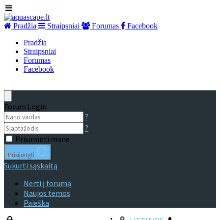
Pradžia
Straipsniai
Forumas
Facebook
Pradžia
Straipsniai
Forumas
Facebook
Forum Login
?
?
Prisiminti mane
Prisijungti
Sukurti sąskaitą
Nerti į forumą
Naujos temos
Paieška