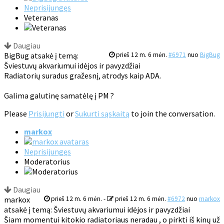
Neprisijungęs
Veteranas
Daugiau
BigBug atsakė į temą:
prieš 12 m. 6 mėn.
#6971
nuo
BigBug
Šviestuvų akvariumui idėjos ir pavyzdžiai
Radiatorių suradus gražesnį, atrodys kaip ADA.
Galima galutinę samatėlę į PM ?
Please
Prisijungti
or
Sukurti sąskaitą
to join the conversation.
markox
Neprisijungęs
Moderatorius
Daugiau
markox
prieš 12 m. 6 mėn.
-
prieš 12 m. 6 mėn.
#6972
nuo
markox
atsakė į temą: Šviestuvų akvariumui idėjos ir pavyzdžiai
Šiam momentui kitokio radiatoriaus neradau , o pirkti iš kinų už