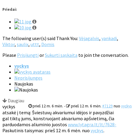
Priedai:
The following user(s) said Thank You:
Vėjagalvis
,
yankadi
,
Viktor
,
saulix
,
uttt
,
Domis
Please
Prisijungti
or
Sukurti sąskaitą
to join the conversation.
vyckys
Neprisijungęs
Naujokas
Daugiau
vyckys
prieš 12 m. 6 mėn.
-
prieš 12 m. 6 mėn.
#7129
nuo
vyckys
atsakė į temą: Šviestuvų akvariumui idėjos ir pavyzdžiai
gal tiktų jums, konstruojant akvariumo apšvietimą, čia
parduodamos aliuminio juostos
www.lytagra.lt/lt/7628-
Paskutinis taisymas: prieš 12 m. 6 mėn. nuo
vyckys
.