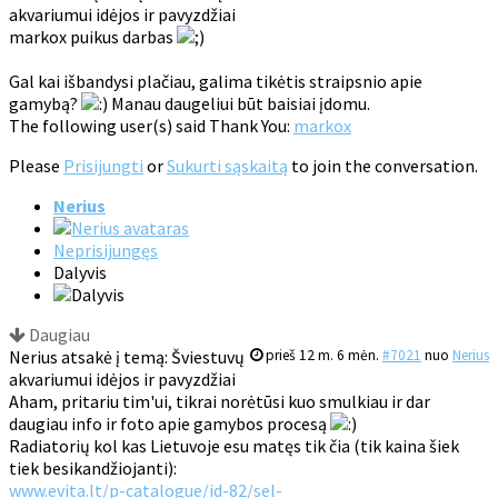
akvariumui idėjos ir pavyzdžiai
markox puikus darbas
Gal kai išbandysi plačiau, galima tikėtis straipsnio apie
gamybą?
Manau daugeliui būt baisiai įdomu.
The following user(s) said Thank You:
markox
Please
Prisijungti
or
Sukurti sąskaitą
to join the conversation.
Nerius
Neprisijungęs
Dalyvis
Daugiau
Nerius atsakė į temą: Šviestuvų
prieš 12 m. 6 mėn.
#7021
nuo
Nerius
akvariumui idėjos ir pavyzdžiai
Aham, pritariu tim'ui, tikrai norėtūsi kuo smulkiau ir dar
daugiau info ir foto apie gamybos procesą
Radiatorių kol kas Lietuvoje esu matęs tik čia (tik kaina šiek
tiek besikandžiojanti):
www.evita.lt/p-catalogue/id-82/sel-