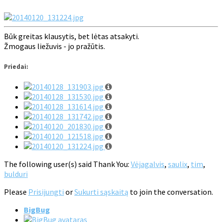
Būk greitas klausytis, bet lėtas atsakyti.
Žmogaus liežuvis - jo pražūtis.
Priedai:
The following user(s) said Thank You:
Vėjagalvis
,
saulix
,
tim
,
bulduri
Please
Prisijungti
or
Sukurti sąskaitą
to join the conversation.
BigBug