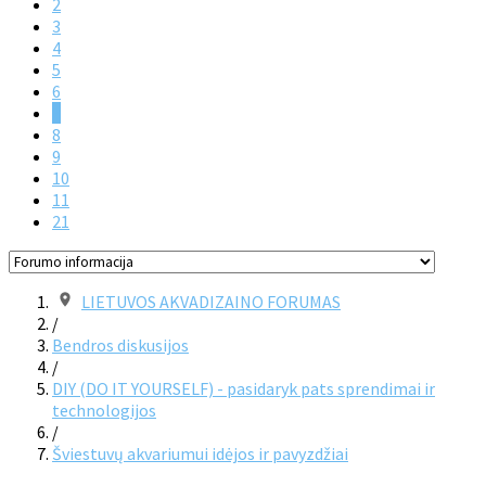
2
3
4
5
6
7
8
9
10
11
21
LIETUVOS AKVADIZAINO FORUMAS
/
Bendros diskusijos
/
DIY (DO IT YOURSELF) - pasidaryk pats sprendimai ir
technologijos
/
Šviestuvų akvariumui idėjos ir pavyzdžiai