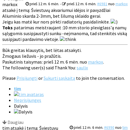
markox
prieš 12 m. 6 mėn.
-
prieš 12 m. 6 mėn.
#6981
nuo
markox
atsakė į temą: Šviestuvų akvariumui idėjos ir pavyzdžiai
Aliuminio skarda 2-3mm, bet šilumą sklaido gerai.
Jeigu kas matė kur nors pirkti radiatorių pasidalinkite.
Toks
patarimas meistraujant :10 mm storio plexiglass'ą namų
sąlygomis susipjaustyti sunku -neįmanoma, tad stenkitės viską
susipjauti pardavimo vietoje.
Būk greitas klausytis, bet lėtas atsakyti.
Žmogaus liežuvis - jo pražūtis.
Paskutinis taisymas: prieš 12 m. 6 mėn. nuo
markox
.
The following user(s) said Thank You:
saulix
Please
Prisijungti
or
Sukurti sąskaitą
to join the conversation.
tim
Neprisijungęs
Dalyvis
Daugiau
tim atsakė į temą: Šviestuvų
prieš 12 m. 6 mėn.
#6990
nuo
tim