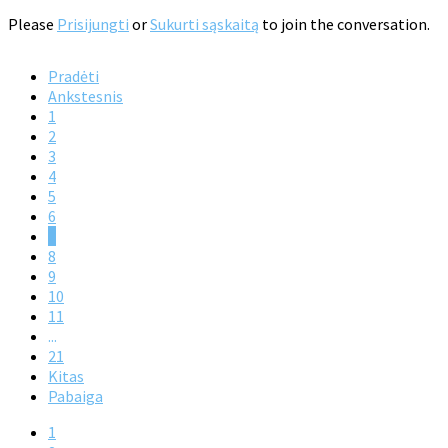
Please
Prisijungti
or
Sukurti sąskaitą
to join the conversation.
Pradėti
Ankstesnis
1
2
3
4
5
6
7
8
9
10
11
...
21
Kitas
Pabaiga
1