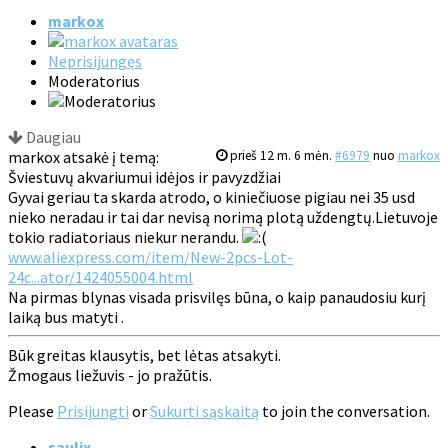
markox
Neprisijungęs
Moderatorius
Daugiau
markox atsakė į temą:
prieš 12 m. 6 mėn.
#6979
nuo
markox
Šviestuvų akvariumui idėjos ir pavyzdžiai
Gyvai geriau ta skarda atrodo, o kiniečiuose pigiau nei 35 usd
nieko neradau ir tai dar nevisą norimą plotą uždengtų.Lietuvoje
tokio radiatoriaus niekur nerandu.
www.aliexpress.com/item/New-2pcs-Lot-
24c...ator/1424055004.html
Na pirmas blynas visada prisvilęs būna, o kaip panaudosiu kurį
laiką bus matyti .
Būk greitas klausytis, bet lėtas atsakyti.
Žmogaus liežuvis - jo pražūtis.
Please
Prisijungti
or
Sukurti sąskaitą
to join the conversation.
saulix