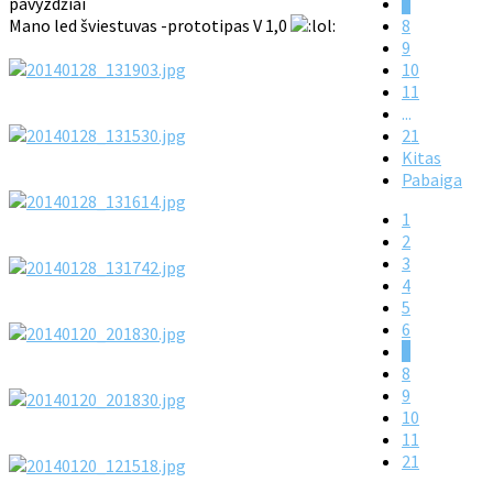
pavyzdžiai
7
Mano led šviestuvas -prototipas V 1,0
8
9
10
11
...
21
Kitas
Pabaiga
1
2
3
4
5
6
7
8
9
10
11
21