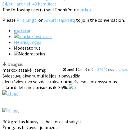
84/st...iatoriai_40.html#cat
The following user(s) said Thank You:
markox
Please
Prisijungti
or
Sukurti sąskaitą
to join the conversation.
markox
Neprisijungęs
Moderatorius
Daugiau
markox atsakė į temą:
prieš 12 m. 6 mėn.
#7040
nuo
markox
Šviestuvų akvariumui idėjos ir pavyzdžiai
įdedu šviestuvo vaizdą su akvariumu, šviesos intensyvumas
tikrai didelis net prisukus iki 85%.
Būk greitas klausytis, bet lėtas atsakyti.
Žmogaus liežuvis - jo pražūtis.