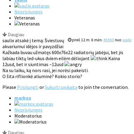
Neprisijungęs
Veteranas
Daugiau
saulix atsakė į temą: Šviestuvų
prieš 12 m. 6 mėn.
#6980
nuo
saulix
akvariumui idėjos ir pavyzdžiai
Kažkada buvau užmatęs 600x76x22 radiatorių jabėjui, bet jis
labiau tiktų led-ukus dviem eilėm dėliojant
Kaina
12usd, bet ir siuntimas ~12usd
Na su laiku, ką nors rasi, jei norėsi pakeisti.
O šita riflionkė aliuminė? Kokio storio?
Please
Prisijungti
or
Sukurti sąskaitą
to join the conversation.
markox
Neprisijungęs
Moderatorius
Daugiau