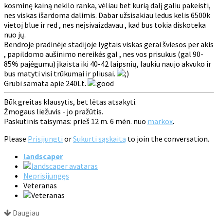
kosminę kainą nekilo ranka, vėliau bet kurią dalį galiu pakeisti,
nes viskas išardoma dalimis. Dabar užsisakiau ledus kelis 6500k
vietoj blue ir red , nes neįsivaizdavau , kad bus tokia diskoteka
nuo jų.
Bendroje pradinėje stadijoje lygtais viskas gerai šviesos per akis
, papildomo aušinimo nereikės gal , nes vos prisukus (gal 90-
85% pajėgumu) įkaista iki 40-42 laipsnių, laukiu naujo akvuko ir
bus matyti visi trūkumai ir pliusai.
Grubi samata apie 240Lt.
Būk greitas klausytis, bet lėtas atsakyti.
Žmogaus liežuvis - jo pražūtis.
Paskutinis taisymas: prieš 12 m. 6 mėn. nuo
markox
.
Please
Prisijungti
or
Sukurti sąskaitą
to join the conversation.
landscaper
Neprisijungęs
Veteranas
Daugiau