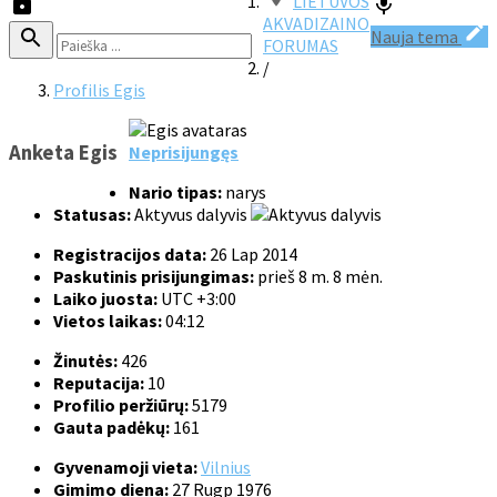
LIETUVOS
AKVADIZAINO
Nauja tema
FORUMAS
/
Profilis Egis
Anketa Egis
Neprisijungęs
Nario tipas:
narys
Statusas:
Aktyvus dalyvis
Registracijos data:
26 Lap 2014
Paskutinis prisijungimas:
prieš 8 m. 8 mėn.
Laiko juosta:
UTC +3:00
Vietos laikas:
04:12
Žinutės:
426
Reputacija:
10
Profilio peržiūrų:
5179
Gauta padėkų:
161
Gyvenamoji vieta:
Vilnius
Gimimo diena:
27 Rugp 1976