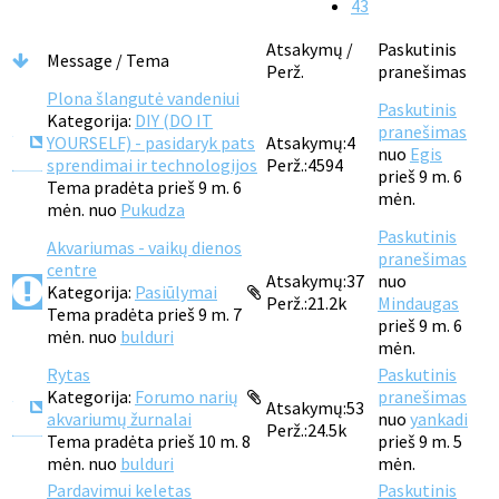
43
Atsakymų /
Paskutinis
Message / Tema
Perž.
pranešimas
Plona šlangutė vandeniui
Paskutinis
Kategorija:
DIY (DO IT
pranešimas
YOURSELF) - pasidaryk pats
Atsakymų:
4
nuo
Egis
sprendimai ir technologijos
Perž.:
4594
prieš 9 m. 6
Tema pradėta prieš 9 m. 6
mėn.
mėn. nuo
Pukudza
Paskutinis
Akvariumas - vaikų dienos
pranešimas
centre
Atsakymų:
37
nuo
Kategorija:
Pasiūlymai
Perž.:
21.2k
Mindaugas
Tema pradėta prieš 9 m. 7
prieš 9 m. 6
mėn. nuo
bulduri
mėn.
Rytas
Paskutinis
Kategorija:
Forumo narių
pranešimas
Atsakymų:
53
akvariumų žurnalai
nuo
yankadi
Perž.:
24.5k
Tema pradėta prieš 10 m. 8
prieš 9 m. 5
mėn. nuo
bulduri
mėn.
Pardavimui keletas
Paskutinis