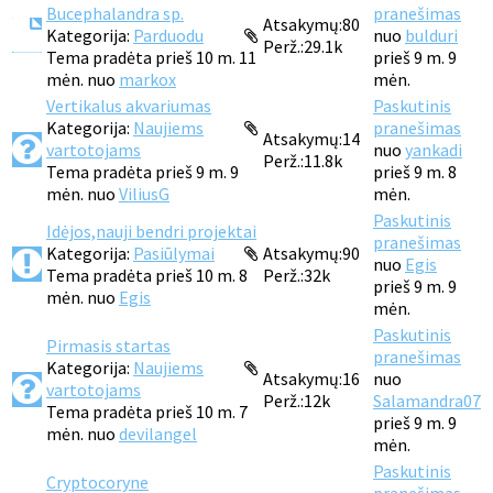
Bucephalandra sp.
pranešimas
Atsakymų:
80
Kategorija:
Parduodu
nuo
bulduri
Perž.:
29.1k
Tema pradėta prieš 10 m. 11
prieš 9 m. 9
mėn. nuo
markox
mėn.
Vertikalus akvariumas
Paskutinis
Kategorija:
Naujiems
pranešimas
Atsakymų:
14
vartotojams
nuo
yankadi
Perž.:
11.8k
Tema pradėta prieš 9 m. 9
prieš 9 m. 8
mėn. nuo
ViliusG
mėn.
Paskutinis
Idėjos,nauji bendri projektai
pranešimas
Kategorija:
Pasiūlymai
Atsakymų:
90
nuo
Egis
Tema pradėta prieš 10 m. 8
Perž.:
32k
prieš 9 m. 9
mėn. nuo
Egis
mėn.
Paskutinis
Pirmasis startas
pranešimas
Kategorija:
Naujiems
Atsakymų:
16
nuo
vartotojams
Perž.:
12k
Salamandra07
Tema pradėta prieš 10 m. 7
prieš 9 m. 9
mėn. nuo
devilangel
mėn.
Paskutinis
Cryptocoryne