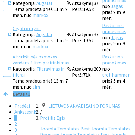
pranešimas
Kategorija:
Augalai
Atsakymų:
37
nuo
Jagas
Tema pradėta prieš 11 m. 9
Perž.:
19.5k
prieš 9 m. 9
mėn. nuo
markox
mėn.
Paskutinis
Cryptocoryne
pranešimas
Kategorija:
Augalai
Atsakymų:
37
nuo
Jagas
Tema pradėta prieš 11 m. 9
Perž.:
19.5k
prieš 9 m. 9
mėn. nuo
markox
mėn.
Atvirkštinės osmozės
Paskutinis
vandens filtro pasirinkimas
pranešimas
Kategorija:
Filtravimas ir
Atsakymų:
200
nuo
filtrai
Perž.:
71k
trollhammer
Tema pradėta prieš 13 m. 7
prieš 5 m. 4
mėn. nuo
tim
mėn.
Detaliau
Pradėti
LIETUVOS AKVADIZAINO FORUMAS
Ankstesnis
/
1
Profilis Egis
2
Joomla Templates
Best Joomla Templates
3
Premium Joomla Templates
Free Joomla