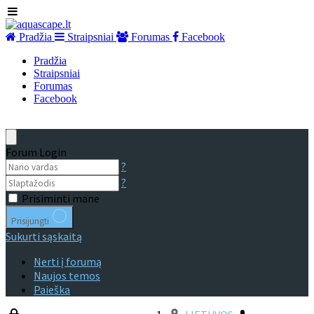
Pradžia
Straipsniai
Forumas
Facebook
Pradžia
Straipsniai
Forumas
Facebook
Forum Login
?
?
Prisiminti mane
Prisijungti
Sukurti sąskaitą
Nerti į forumą
Naujos temos
Paieška