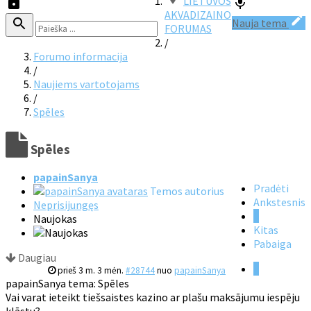
LIETUVOS
AKVADIZAINO
Nauja tema
FORUMAS
/
Forumo informacija
/
Naujiems vartotojams
/
Spēles
Spēles
papainSanya
Pradėti
Temos autorius
Ankstesnis
Neprisijungęs
1
Naujokas
Kitas
Pabaiga
Daugiau
1
prieš 3 m. 3 mėn.
#28744
nuo
papainSanya
papainSanya tema: Spēles
Vai varat ieteikt tiešsaistes kazino ar plašu maksājumu iespēju