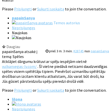
klāstu?
Please
Prisijungti
or
Sukurti sąskaitą
to join the conversation.
papainSanya
Temos autorius
Neprisijungęs
Naujokas
Daugiau
papainSanya atsakė į
prieš 3 m. 3 mėn.
#28745
nuo
papainSanya
temą: Spēles
Atklājiet dārgumu krātuvi ar spēļu iespējām vietnē
vulkanvegas-lv.com/
. Šī vietne piedāvā neticami daudzveidīgas
spēles visiem spēlētāju tipiem. Pievēršot uzmanību spēlētāju
drošībai un izcilam klientu atbalstam, Jūs varat būt droši, ka
Jūs gūsiet pārsteidzošu spēļu pieredzi drošā vidē.
Please
Prisijungti
or
Sukurti sąskaitą
to join the conversation.
lilona
Neprisijungęs