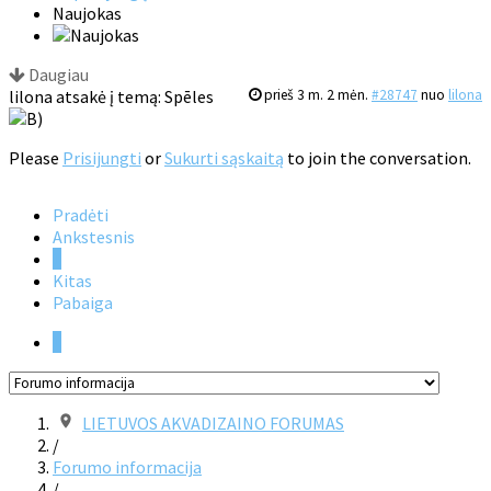
Naujokas
Daugiau
lilona atsakė į temą: Spēles
prieš 3 m. 2 mėn.
#28747
nuo
lilona
Please
Prisijungti
or
Sukurti sąskaitą
to join the conversation.
Pradėti
Ankstesnis
1
Kitas
Pabaiga
1
LIETUVOS AKVADIZAINO FORUMAS
/
Forumo informacija
/