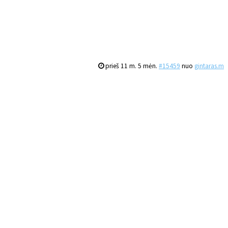
prieš 11 m. 5 mėn.
#15459
nuo
gintaras.m