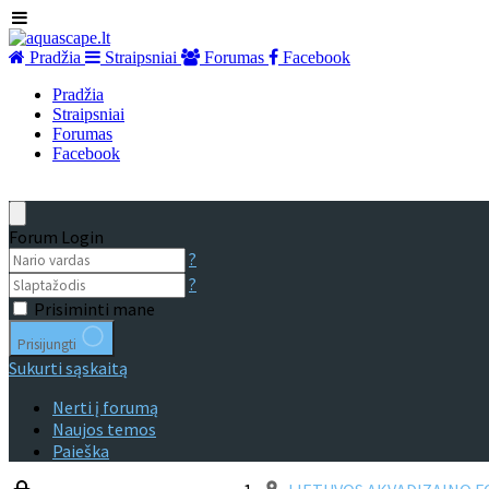
Pradžia
Straipsniai
Forumas
Facebook
Pradžia
Straipsniai
Forumas
Facebook
Forum Login
?
?
Prisiminti mane
Prisijungti
Sukurti sąskaitą
Nerti į forumą
Naujos temos
Paieška