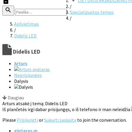
LIETUVOS AKVADIZAINO 
/
Specializuotos temos
/
Apšvietimas
/
Didelis LED
Didelis LED
Arturs
Neprisijungęs
Dalyvis
Daugiau
Arturs atsakė į temą: Didelis LED
Iš plančetės irgi dabar prisijungęs, o iš telefono ir man neleidžia
Please
Prisijungti
or
Sukurti sąskaitą
to join the conversation.
gintaras.m