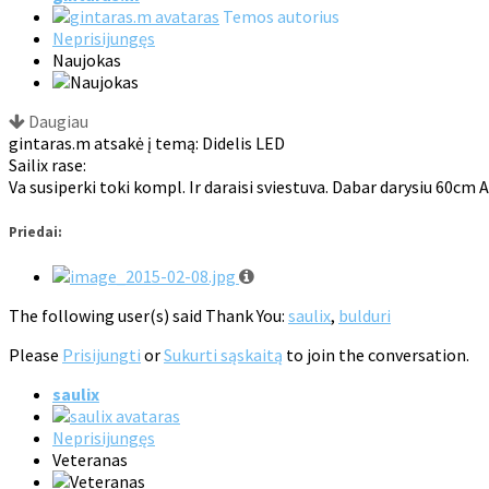
Temos autorius
Neprisijungęs
Naujokas
Daugiau
gintaras.m atsakė į temą: Didelis LED
Sailix rase:
Va susiperki toki kompl. Ir daraisi sviestuva. Dabar darysiu 60cm 
Priedai:
The following user(s) said Thank You:
saulix
,
bulduri
Please
Prisijungti
or
Sukurti sąskaitą
to join the conversation.
saulix
Neprisijungęs
Veteranas