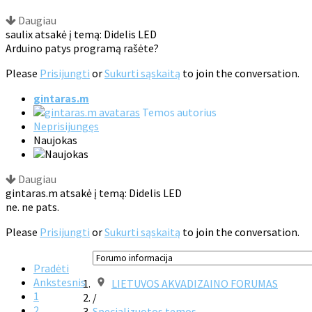
Daugiau
saulix atsakė į temą: Didelis LED
Arduino patys programą rašėte?
Please
Prisijungti
or
Sukurti sąskaitą
to join the conversation.
gintaras.m
Temos autorius
Neprisijungęs
Naujokas
Daugiau
gintaras.m atsakė į temą: Didelis LED
ne. ne pats.
Please
Prisijungti
or
Sukurti sąskaitą
to join the conversation.
Pradėti
Ankstesnis
LIETUVOS AKVADIZAINO FORUMAS
1
/
2
Specializuotos temos