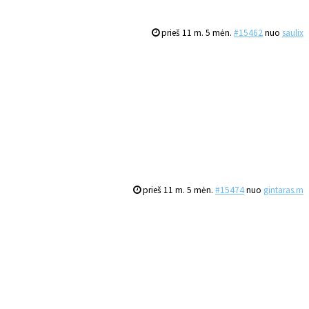
prieš 11 m. 5 mėn.
#15462
nuo
saulix
prieš 11 m. 5 mėn.
#15474
nuo
gintaras.m