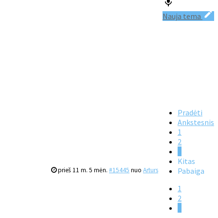
Nauja tema
Pradėti
Ankstesnis
1
2
3
Kitas
prieš 11 m. 5 mėn.
#15445
nuo
Arturs
Pabaiga
1
2
3