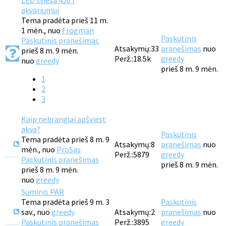
LED šviesa 450 l
akvariumui
Tema pradėta prieš 11 m.
1 mėn., nuo
Frogman
Paskutinis
Paskutinis pranešimas
Atsakymų:
33
pranešimas
nuo
prieš 8 m. 9 mėn.
Perž.:
18.5k
greedy
nuo
greedy
prieš 8 m. 9 mėn.
1
2
3
Kaip nebrangiai apšviest
akvą?
Paskutinis
Tema pradėta prieš 8 m. 9
Atsakymų:
8
pranešimas
nuo
mėn., nuo
ProSas
Perž.:
5879
greedy
Paskutinis pranešimas
prieš 8 m. 9 mėn.
prieš 8 m. 9 mėn.
nuo
greedy
Suminis PAR
Tema pradėta prieš 9 m. 3
Paskutinis
sav., nuo
greedy
Atsakymų:
2
pranešimas
nuo
Paskutinis pranešimas
Perž.:
3895
greedy