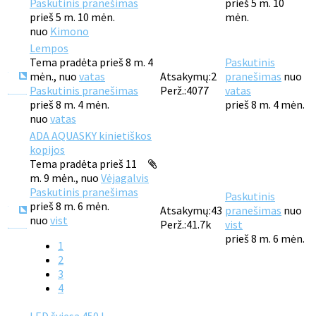
Paskutinis pranešimas
prieš 5 m. 10
prieš 5 m. 10 mėn.
mėn.
nuo
Kimono
Lempos
Tema pradėta prieš 8 m. 4
Paskutinis
mėn., nuo
vatas
Atsakymų:
2
pranešimas
nuo
Paskutinis pranešimas
Perž.:
4077
vatas
prieš 8 m. 4 mėn.
prieš 8 m. 4 mėn.
nuo
vatas
ADA AQUASKY kinietiškos
kopijos
Tema pradėta prieš 11
m. 9 mėn., nuo
Vėjagalvis
Paskutinis pranešimas
Paskutinis
prieš 8 m. 6 mėn.
Atsakymų:
43
pranešimas
nuo
nuo
vist
Perž.:
41.7k
vist
prieš 8 m. 6 mėn.
1
2
3
4