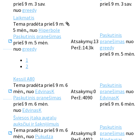
prieš 9 m. 3 sav.
prieš 9 m. 3 sav.
nuo
greedy
Laikmatis
Tema pradėta prieš 9 m.
5 mėn., nuo
Hiperbole
Paskutinis
Paskutinis pranešimas
Atsakymų:
13
pranešimas
nuo
prieš 9 m. 5 mėn.
Perž.:
14.3k
greedy
nuo
greedy
prieš 9 m. 5 mėn.
1
2
Kessil A80
Tema pradėta prieš 9 m. 6
Paskutinis
mėn., nuo
EdvinasK
Atsakymų:
0
pranešimas
nuo
Paskutinis pranešimas
Perž.:
4090
EdvinasK
prieš 9 m. 6 mėn.
prieš 9 m. 6 mėn.
nuo
EdvinasK
Šviesos įtaka augalų
auksčiui ir šaknijimuis
Paskutinis
Tema pradėta prieš 9 m. 6
Atsakymų:
8
pranešimas
nuo
mėn., nuo
Pukudza
Perž.:
4402
Mindaugas