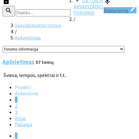
LIETUVOS
AKVADIZAINO
Nauja tema
FORUMAS
/
Specializuotos temos
/
Apšvietimas
Apšvietimas
57 temų
Šviesa, lempos, spektrai ir t.t..
Pradėti
Ankstesnis
1
2
3
Kitas
Pabaiga
1