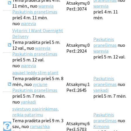
Tema pradėta prieš 4 m.
pranešimas
nuo
Atsakymų:
0
11 mėn., nuo
warevia
warevia
Perž.:
3074
Paskutinis pranešimas
prieš 4 m. 11
prieš 4 m. 11 mėn.
mėn.
nuo
warevia
Vytorin: I Want Overnight
Delivery
Paskutinis
Tema pradėta prieš 5 m.
Atsakymų:
0
pranešimas
nuo
12 val., nuo
warevia
Perž.:
2924
warevia
Paskutinis pranešimas
prieš 5 m. 12 val.
prieš 5 m. 12 val.
nuo
warevia
aquael leddy slim plant
Tema pradėta prieš 5 m. 8
Paskutinis
mėn., nuo
vyciune
Atsakymų:
1
pranešimas
nuo
Paskutinis pranešimas
Perž.:
2645
yankadi
prieš 5 m. 7 mėn.
prieš 5 m. 7 mėn.
nuo
yankadi
sviestuvo pasirinkimas,
reikia patarimu
Paskutinis
Tema pradėta prieš 9 m. 3
pranešimas
nuo
Atsakymų:
6
sav., nuo
ramashka
Kimono
Perž.:
5703