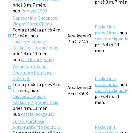
prieš 3 m. 7 mėn.
prieš 3 m. 7 mėn.
nuo
Remyga1993
Dapoxetine: Cheapest
Viagra-Force Cheap
Paskutinis
Tema pradėta prieš 4 m.
pranešimas
nuo
11 mėn., nuo
Atsakymų:
0
castlerockgaudy
castlerockgaudy
Perž.:
2740
prieš 4 m. 11
Paskutinis pranešimas
mėn.
prieš 4 m. 11 mėn.
nuo
castlerockgaudy
Vasodilan: Cheap
Pharmacy Purchase
Internet
Paskutinis
Tema pradėta prieš 4 m.
pranešimas
nuo
Atsakymų:
0
11 mėn., nuo
castlerockgaudy
Perž.:
3563
castlerockgaudy
prieš 4 m. 11
Paskutinis pranešimas
mėn.
prieš 4 m. 11 mėn.
nuo
castlerockgaudy
Eurax: Purchase
Antipruritic No Doctors
Paskutinis