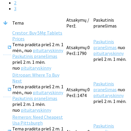
2
3
Atsakymų /
Paskutinis
Tema
Perž.
pranešimas
Crestor: Buy 5Mg Tablets
Prices
Paskutinis
Tema pradėta prieš 2 m. 1
Atsakymų:
0
pranešimas
nuo
mėn., nuo
pituitaryskinny
Perž.:
1790
pituitaryskinny
Paskutinis pranešimas
prieš 2 m. 1 mėn.
prieš 2 m. 1 mėn.
nuo
pituitaryskinny
Ditropan: Where To Buy
Next
Paskutinis
Tema pradėta prieš 2 m. 1
Atsakymų:
0
pranešimas
nuo
mėn., nuo
pituitaryskinny
Perž.:
1474
pituitaryskinny
Paskutinis pranešimas
prieš 2 m. 1 mėn.
prieš 2 m. 1 mėn.
nuo
pituitaryskinny
Remeron: Need Cheapest
Usa Pittsburgh
Paskutinis
Tema pradėta prieš 2 m. 1