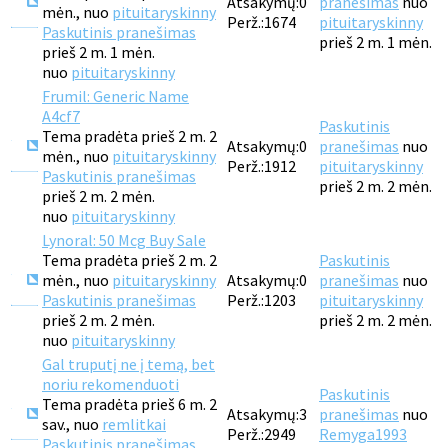
Atsakymų:
0
pranešimas
nuo
mėn., nuo
pituitaryskinny
Perž.:
1674
pituitaryskinny
Paskutinis pranešimas
prieš 2 m. 1 mėn.
prieš 2 m. 1 mėn.
nuo
pituitaryskinny
Frumil: Generic Name
A4cf7
Paskutinis
Tema pradėta prieš 2 m. 2
Atsakymų:
0
pranešimas
nuo
mėn., nuo
pituitaryskinny
Perž.:
1912
pituitaryskinny
Paskutinis pranešimas
prieš 2 m. 2 mėn.
prieš 2 m. 2 mėn.
nuo
pituitaryskinny
Lynoral: 50 Mcg Buy Sale
Tema pradėta prieš 2 m. 2
Paskutinis
mėn., nuo
pituitaryskinny
Atsakymų:
0
pranešimas
nuo
Paskutinis pranešimas
Perž.:
1203
pituitaryskinny
prieš 2 m. 2 mėn.
prieš 2 m. 2 mėn.
nuo
pituitaryskinny
Gal truputį ne į temą, bet
noriu rekomenduoti
Paskutinis
Tema pradėta prieš 6 m. 2
Atsakymų:
3
pranešimas
nuo
sav., nuo
remlitkai
Perž.:
2949
Remyga1993
Paskutinis pranešimas