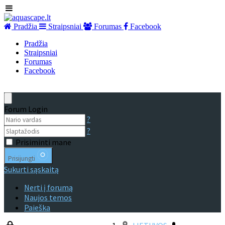
Pradžia
Straipsniai
Forumas
Facebook
Pradžia
Straipsniai
Forumas
Facebook
Forum Login
?
?
Prisiminti mane
Prisijungti
Sukurti sąskaitą
Nerti į forumą
Naujos temos
Paieška