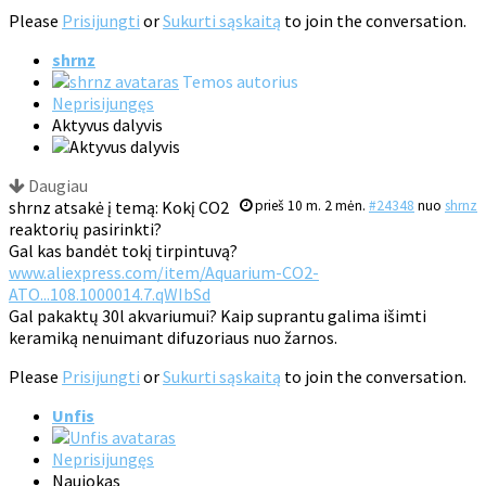
Please
Prisijungti
or
Sukurti sąskaitą
to join the conversation.
shrnz
Temos autorius
Neprisijungęs
Aktyvus dalyvis
Daugiau
shrnz atsakė į temą: Kokį CO2
prieš 10 m. 2 mėn.
#24348
nuo
shrnz
reaktorių pasirinkti?
Gal kas bandėt tokį tirpintuvą?
www.aliexpress.com/item/Aquarium-CO2-
ATO...108.1000014.7.qWIbSd
Gal pakaktų 30l akvariumui? Kaip suprantu galima išimti
keramiką nenuimant difuzoriaus nuo žarnos.
Please
Prisijungti
or
Sukurti sąskaitą
to join the conversation.
Unfis
Neprisijungęs
Naujokas