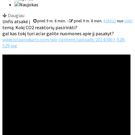
Daugiau
Unfis atsakė į
prieš 9 m. 8 mėn.
-
prieš 9 m. 8 mėn.
#26022
nuo
Unfis
temą: Kokį CO2 reaktorių pasirinkti?
gal kas tokį turi ar/ar galite nuomones apie jį pasakyt?
www.istaproducts.com/wp-content/uploads/2014/08/I-528-
529.jpg