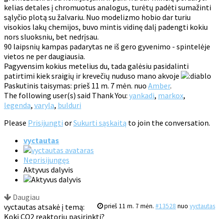
kelias detales į chromuotus analogus, turėtų padėti sumažinti
sąlyčio plotą su žalvariu. Nuo modelizmo hobio dar turiu
visokios lakų chemijos, buvo mintis vidinę dalį padengti kokiu
nors sluoksniu, bet nedrįsau.
90 laipsnių kampas padarytas ne iš gero gyvenimo - spintelėje
vietos ne per daugiausia.
Pagyvensim kokius metelius du, tada galėsiu pasidalinti
patirtimi kiek sraigių ir krevečių nuduso mano akvoje
Paskutinis taisymas: prieš 11 m. 7 mėn. nuo
Amber
.
The following user(s) said Thank You:
yankadi
,
markox
,
legenda
,
varyla
,
bulduri
Please
Prisijungti
or
Sukurti sąskaitą
to join the conversation.
vyctautas
Neprisijungęs
Aktyvus dalyvis
Daugiau
vyctautas atsakė į temą:
prieš 11 m. 7 mėn.
#13528
nuo
vyctautas
Kokį CO2 reaktorių pasirinkti?