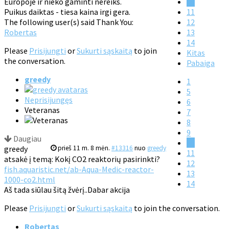
Europoje ir nieko gaminti nereiks.
10
Puikus daiktas - tiesa kaina irgi gera.
11
The following user(s) said Thank You:
12
Robertas
13
14
Please
Prisijungti
or
Sukurti sąskaitą
to join
Kitas
the conversation.
Pabaiga
greedy
1
5
Neprisijungęs
6
Veteranas
7
8
9
Daugiau
10
greedy
prieš 11 m. 8 mėn.
#13316
nuo
greedy
11
atsakė į temą: Kokį CO2 reaktorių pasirinkti?
12
fish.aquaristic.net/ab-Aqua-Medic-reactor-
13
1000-co2.html
14
Aš tada siūlau šitą žvėrį..Dabar akcija
Please
Prisijungti
or
Sukurti sąskaitą
to join the conversation.
Robertas