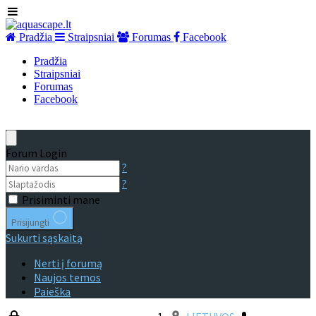
Pradžia
Straipsniai
Forumas
Facebook
Pradžia
Straipsniai
Forumas
Facebook
Forum Login
?
?
Prisiminti mane
Prisijungti
Sukurti sąskaitą
Nerti į forumą
Naujos temos
Paieška