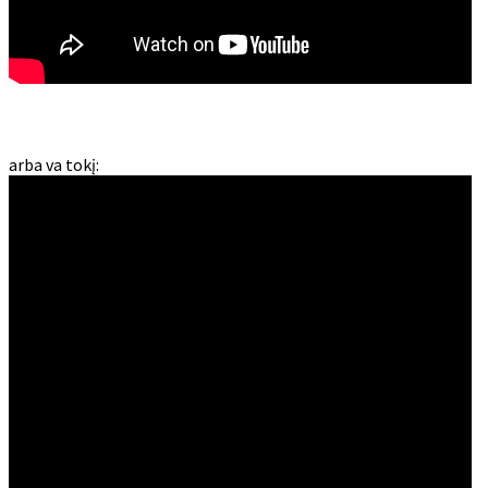
arba va tokį: