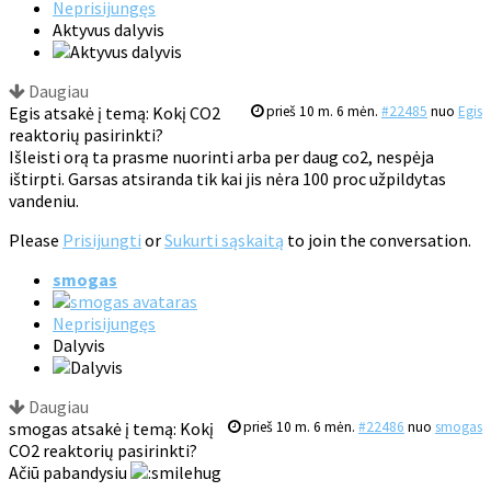
Neprisijungęs
Aktyvus dalyvis
Daugiau
Egis atsakė į temą: Kokį CO2
prieš 10 m. 6 mėn.
#22485
nuo
Egis
reaktorių pasirinkti?
Išleisti orą ta prasme nuorinti arba per daug co2, nespėja
ištirpti. Garsas atsiranda tik kai jis nėra 100 proc užpildytas
vandeniu.
Please
Prisijungti
or
Sukurti sąskaitą
to join the conversation.
smogas
Neprisijungęs
Dalyvis
Daugiau
smogas atsakė į temą: Kokį
prieš 10 m. 6 mėn.
#22486
nuo
smogas
CO2 reaktorių pasirinkti?
Ačiū pabandysiu