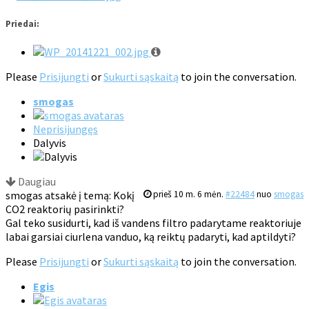
Priedai:
Please
Prisijungti
or
Sukurti sąskaitą
to join the conversation.
smogas
Neprisijungęs
Dalyvis
Daugiau
smogas atsakė į temą: Kokį
prieš 10 m. 6 mėn.
#22484
nuo
smogas
CO2 reaktorių pasirinkti?
Gal teko susidurti, kad iš vandens filtro padarytame reaktoriuje
labai garsiai ciurlena vanduo, ką reiktų padaryti, kad aptildyti?
Please
Prisijungti
or
Sukurti sąskaitą
to join the conversation.
Egis