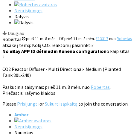
Neprisijungęs
Dalyvis
Daugiau
Robertas
prieš 11 m. 8 mėn.
-
prieš 11 m. 8 mėn.
#13317
nuo
Robertas
atsakė į temą: Kokį CO2 reaktorių pasirinkti?
No eBay APP ID défined in Kunena configuration
o kaip sitas
?
CO2 Reactor Diffuser - Multi Directional- Medium (Planted
Tank 80L-240)
Paskutinis taisymas: prieš 11 m. 8 mėn. nuo
Robertas
.
Priežastis: rašymo klaidos
Please
Prisijungti
or
Sukurti sąskaitą
to join the conversation.
Amber
Neprisijungęs
Naujokas