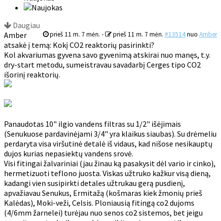
Daugiau
Amber
prieš 11 m. 7 mėn.
-
prieš 11 m. 7 mėn.
#13514
nuo
Amber
atsakė į temą: Kokį CO2 reaktorių pasirinkti?
Kol akvariumas gyvena savo gyvenimą atskirai nuo manęs, t.y.
dry-start metodu, sumeistravau savadarbį Cerges tipo CO2
išorinį reaktorių.
Panaudotas 10" ilgio vandens filtras su 1/2" išėjimais
(Senukuose pardavinėjami 3/4" yra klaikus siaubas). Su drėmeliu
perdaryta visa viršutinė detalė iš vidaus, kad nišose nesikauptų
dujos kurias nepasiektų vandens srovė.
Visi fitingai žalvariniai (jau žinau ką pasakysit dėl vario ir cinko),
hermetizuoti teflono juosta. Viskas užtruko kažkur visą dieną,
kadangi vien susipirkti detales užtrukau gerą pusdienį,
apvažiavau Senukus, Ermitažą (košmaras kiek žmonių prieš
Kalėdas), Moki-veži, Celsis. Ploniausią fitingą co2 dujoms
(4/6mm žarnelei) turėjau nuo senos co2 sistemos, bet jeigu