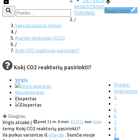
LIETUVOS
AKVADIZAINO
Nauja tema
FORUMAS
/
Specializuotos temos
/
Anglies dioksidas (CO2)
/
Kokį CO2 reaktorių pasirinkti?
Kokį CO2 reaktorių pasirinkti?
Virgis
Pradėti
Ankstesnis
Neprisijungęs
1
Ekspertas
...
5
Daugiau
6
Virgis atsakė į
prieš 11 m. 8 mėn.
#13311
nuo
Virgis
7
temą: Kokį CO2 reaktorių pasirinkti?
8
Va puikus variantas iš
ebay.de
. Siunčia visoje
9