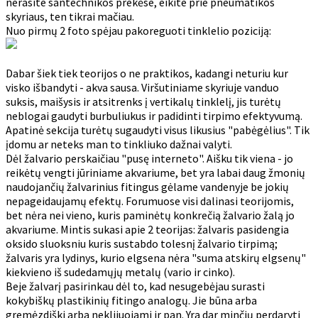
nerasite santechnikos prekėse, eikite prie pneumatikos
skyriaus, ten tikrai mačiau.
Nuo pirmų 2 foto spėjau pakoreguoti tinklelio poziciją:
Dabar šiek tiek teorijos o ne praktikos, kadangi neturiu kur
visko išbandyti - akva sausa. Viršutiniame skyriuje vanduo
suksis, maišysis ir atsitrenks į vertikalų tinklelį, jis turėtų
neblogai gaudyti burbuliukus ir padidinti tirpimo efektyvumą.
Apatinė sekcija turėtų sugaudyti visus likusius "pabėgėlius". Tik
įdomu ar neteks man to tinkliuko dažnai valyti.
Dėl žalvario perskaičiau "pusę interneto". Aišku tik viena - jo
reikėtų vengti jūriniame akvariume, bet yra labai daug žmonių
naudojančių žalvarinius fitingus gėlame vandenyje be jokių
nepageidaujamų efektų. Forumuose visi dalinasi teorijomis,
bet nėra nei vieno, kuris paminėtų konkrečią žalvario žalą jo
akvariume. Mintis sukasi apie 2 teorijas: žalvaris pasidengia
oksido sluoksniu kuris sustabdo tolesnį žalvario tirpimą;
žalvaris yra lydinys, kurio elgsena nėra "suma atskirų elgsenų"
kiekvieno iš sudedamųjų metalų (vario ir cinko).
Beje žalvarį pasirinkau dėl to, kad nesugebėjau surasti
kokybiškų plastikinių fitingo analogų. Jie būna arba
gremėzdiški arba neklijuojami ir pan. Yra dar minčių perdaryti