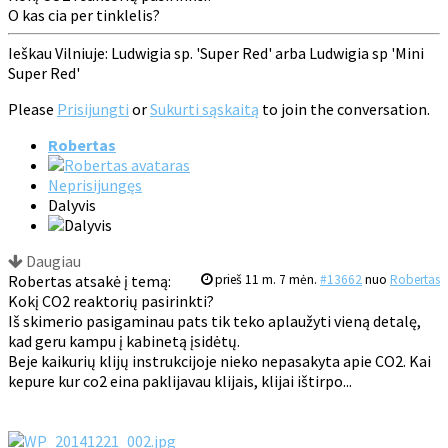
O kas cia per tinklelis?
Ieškau Vilniuje: Ludwigia sp. 'Super Red' arba Ludwigia sp 'Mini
Super Red'
Please
Prisijungti
or
Sukurti sąskaitą
to join the conversation.
Robertas
Neprisijungęs
Dalyvis
Daugiau
Robertas atsakė į temą:
prieš 11 m. 7 mėn.
#13662
nuo
Robertas
Kokį CO2 reaktorių pasirinkti?
Iš skimerio pasigaminau pats tik teko aplaužyti vieną detalę,
kad geru kampu į kabinetą įsidėtų.
Beje kaikurių klijų instrukcijoje nieko nepasakyta apie CO2. Kai
kepure kur co2 eina paklijavau klijais, klijai ištirpo...