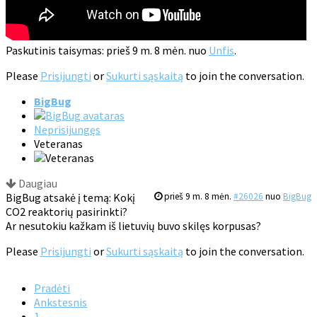
Paskutinis taisymas: prieš 9 m. 8 mėn. nuo
Unfis
.
Please
Prisijungti
or
Sukurti sąskaitą
to join the conversation.
BigBug
Neprisijungęs
Veteranas
Daugiau
BigBug atsakė į temą: Kokį
prieš 9 m. 8 mėn.
#26026
nuo
BigBug
CO2 reaktorių pasirinkti?
Ar nesutokiu kažkam iš lietuvių buvo skilęs korpusas?
Please
Prisijungti
or
Sukurti sąskaitą
to join the conversation.
Pradėti
Ankstesnis
1