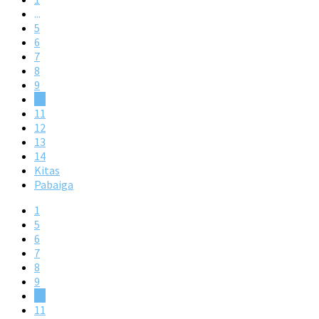
...
5
6
7
8
9
10
11
12
13
14
Kitas
Pabaiga
1
5
6
7
8
9
10
11