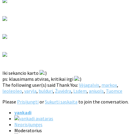
Iki sekancio karto
ps: klausimams atviras, kritikai irgi
The following user(s) said Thank You:
Vėjagalvis
,
markox
,
leoleoleo
,
varyla
,
bulduri
,
Žuvėdra
,
Lsdem
,
aniuols
,
Tuomce
Please
Prisijungti
or
Sukurti sąskaitą
to join the conversation.
yankadi
Neprisijungęs
Moderatorius