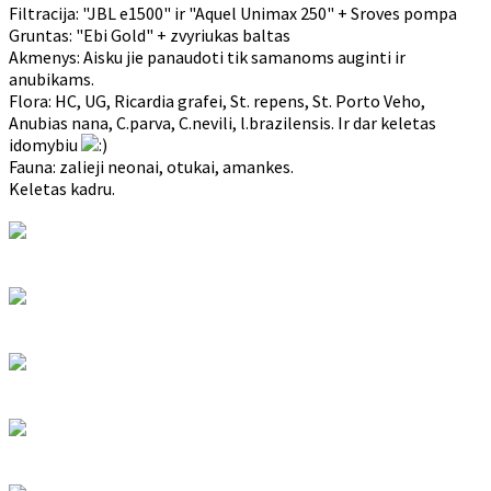
Filtracija: "JBL e1500" ir "Aquel Unimax 250" + Sroves pompa
Gruntas: "Ebi Gold" + zvyriukas baltas
Akmenys: Aisku jie panaudoti tik samanoms auginti ir
anubikams.
Flora: HC, UG, Ricardia grafei, St. repens, St. Porto Veho,
Anubias nana, C.parva, C.nevili, l.brazilensis. Ir dar keletas
idomybiu
Fauna: zalieji neonai, otukai, amankes.
Keletas kadru.