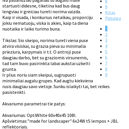
Na pabandziau pagaliau su augalu mase
8
startuoti didesne, tiketina kad bus daug
9
lengviau ir greiciau tureti norima vaizda.
Kitas
Kaip ir visada, i konkursus netaikau, proporciju
Pabaiga
jokiu nematuoju, viska is akies, kaip ta diena
1
nuotaika ir laiko turimo buna.
2
3
Tikslas: Sio skeipo, norima tureti viena puse
4
atvira visiskai, su grazia pieva su minimalia
5
prieziura, karpymais ir t.t. O antroji puse
6
daugiau darbo, bet su graziomis virsunemis,
7
tad tam buvo pasirinkta labai aukstai uzkelti
8
grunta.
9
Ir plius noriu siam skeipui, sugrupuoti
minimaliai augalu grupes. Kad augtu kiekviena
rusis daugiau savo vietoje. Sunku islaikyti tai, bet reikes
pasistenkti.
Akvariumo parametrai tie patys:
Akvariumas: OptiWhite 60x40x45 108l.
Apšvietimas:"made for landscaper" 6x24W t5 lempos + JBL
reflektoriais.