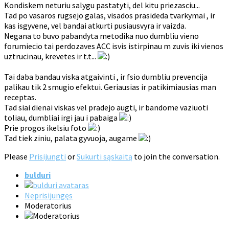
Kondiskem neturiu salygu pastatyti, del kitu priezasciu...
Tad po vasaros rugsejo galas, visados prasideda tvarkymai , ir
kas isgyvene, vel bandai atkurti pusiausvyra ir vaizda.
Negana to buvo pabandyta metodika nuo dumbliu vieno
forumiecio tai perdozaves ACC isvis istirpinau m zuvis iki vienos
uztrucinau, krevetes ir t.t...
Tai daba bandau viska atgaivinti , ir fsio dumbliu prevencija
palikau tik 2 smugio efektui. Geriausias ir patikimiausias man
receptas.
Tad siai dienai viskas vel pradejo augti, ir bandome vaziuoti
toliau, dumbliai irgi jau i pabaiga
Prie progos ikelsiu foto
Tad tiek ziniu, palata gyvuoja, augame
Please
Prisijungti
or
Sukurti sąskaitą
to join the conversation.
bulduri
Neprisijungęs
Moderatorius