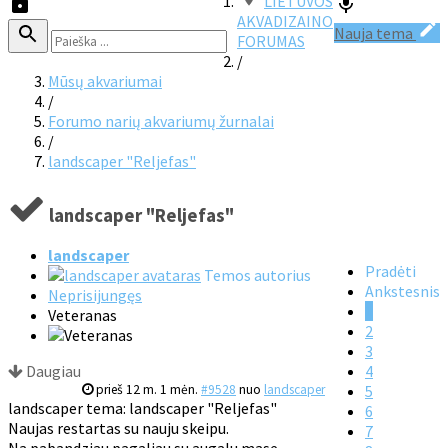
LIETUVOS
AKVADIZAINO
Nauja tema
FORUMAS
/
Mūsų akvariumai
/
Forumo narių akvariumų žurnalai
/
landscaper "Reljefas"
landscaper "Reljefas"
landscaper
Pradėti
Temos autorius
Ankstesnis
Neprisijungęs
1
Veteranas
2
3
Daugiau
4
prieš 12 m. 1 mėn.
#9528
nuo
landscaper
5
landscaper tema: landscaper "Reljefas"
6
Naujas restartas su nauju skeipu.
7