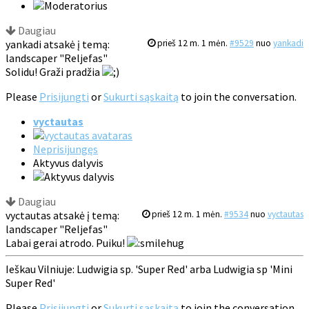
Daugiau
yankadi atsakė į temą:
prieš 12 m. 1 mėn.
#9529
nuo
yankadi
landscaper "Reljefas"
Solidu! Graži pradžia
Please
Prisijungti
or
Sukurti sąskaitą
to join the conversation.
vyctautas
Neprisijungęs
Aktyvus dalyvis
Daugiau
vyctautas atsakė į temą:
prieš 12 m. 1 mėn.
#9534
nuo
vyctautas
landscaper "Reljefas"
Labai gerai atrodo. Puiku!
Ieškau Vilniuje: Ludwigia sp. 'Super Red' arba Ludwigia sp 'Mini
Super Red'
Please
Prisijungti
or
Sukurti sąskaitą
to join the conversation.