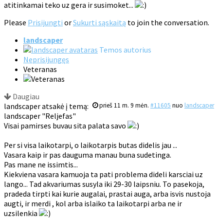
atitinkamai teko uz gera ir susimoket...
Please
Prisijungti
or
Sukurti sąskaitą
to join the conversation.
landscaper
Temos autorius
Neprisijungęs
Veteranas
Daugiau
landscaper atsakė į temą:
prieš 11 m. 9 mėn.
#11605
nuo
landscaper
landscaper "Reljefas"
Visai pamirses buvau sita palata savo
Per si visa laikotarpi, o laikotarpis butas didelis jau ...
Vasara kaip ir pas dauguma manau buna sudetinga.
Pas mane ne issimtis...
Kiekviena vasara kamuoja ta pati problema dideli karsciai uz
lango... Tad akvariumas susyla iki 29-30 laipsniu. To pasekoja,
pradeda tirpti kai kurie augalai, prastai auga, arba isvis nustoja
augti, ir merdi , kol arba islaiko ta laikotarpi arba ne ir
uzsilenkia