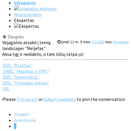
Vėjagalvis
Neprisijungęs
Ekspertas
Daugiau
Vėjagalvis atsakė į temą:
prieš 11 m. 9 mėn.
#11885
nuo
Vėjagalvis
landscaper "Reljefas"
Akva lyg ir nedidelis, o tiek rūšių telpa ;o)
250L "Krantas"
1000L "Hepatus ir VIMI"
250L "Dienoraštis"
250L "Tornadas ateina"
33L
Please
Prisijungti
or
Sukurti sąskaitą
to join the conversation.
Pradėti
Ankstesnis
1