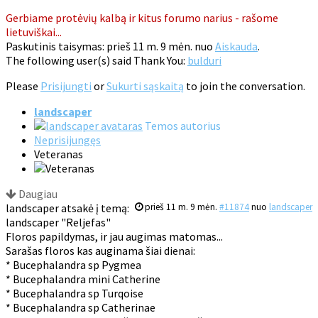
Gerbiame protėvių kalbą ir kitus forumo narius - rašome
lietuviškai...
Paskutinis taisymas: prieš 11 m. 9 mėn. nuo
Aiskauda
.
The following user(s) said Thank You:
bulduri
Please
Prisijungti
or
Sukurti sąskaitą
to join the conversation.
landscaper
Temos autorius
Neprisijungęs
Veteranas
Daugiau
landscaper atsakė į temą:
prieš 11 m. 9 mėn.
#11874
nuo
landscaper
landscaper "Reljefas"
Floros papildymas, ir jau augimas matomas...
Sarašas floros kas auginama šiai dienai:
* Bucephalandra sp Pygmea
* Bucephalandra mini Catherine
* Bucephalandra sp Turqoise
* Bucephalandra sp Catherinae