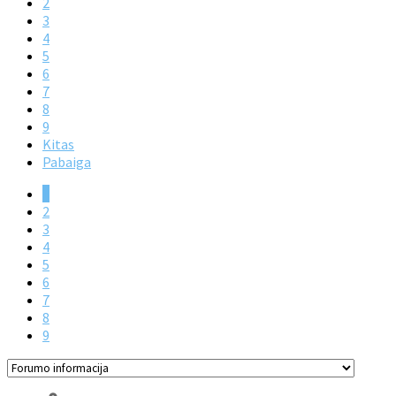
2
3
4
5
6
7
8
9
Kitas
Pabaiga
1
2
3
4
5
6
7
8
9