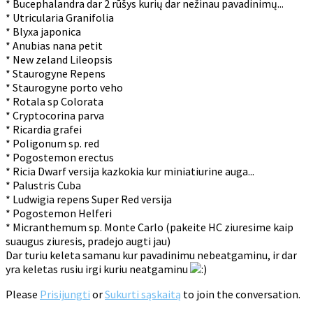
* Bucephalandra dar 2 rūšys kurių dar nežinau pavadinimų...
* Utricularia Granifolia
* Blyxa japonica
* Anubias nana petit
* New zeland Lileopsis
* Staurogyne Repens
* Staurogyne porto veho
* Rotala sp Colorata
* Cryptocorina parva
* Ricardia grafei
* Poligonum sp. red
* Pogostemon erectus
* Ricia Dwarf versija kazkokia kur miniatiurine auga...
* Palustris Cuba
* Ludwigia repens Super Red versija
* Pogostemon Helferi
* Micranthemum sp. Monte Carlo (pakeite HC ziuresime kaip
suaugus ziuresis, pradejo augti jau)
Dar turiu keleta samanu kur pavadinimu nebeatgaminu, ir dar
yra keletas rusiu irgi kuriu neatgaminu
Please
Prisijungti
or
Sukurti sąskaitą
to join the conversation.