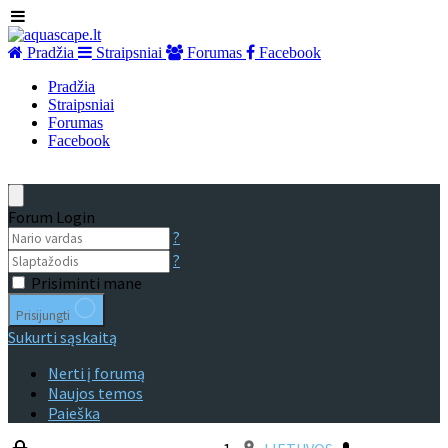
Pradžia
Straipsniai
Forumas
Facebook
Pradžia
Straipsniai
Forumas
Facebook
Forum Login
?
?
Prisiminti mane
Prisijungti
Sukurti sąskaitą
Nerti į forumą
Naujos temos
Paieška