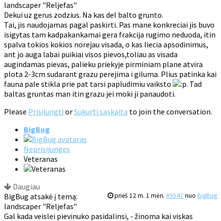
landscaper "Reljefas"
Dekui uz gerus zodzius. Na kas del balto grunto.
Tai, jis naudojamas pagal paskirti. Pas mane konkreciai jis buvo
isigytas tam kadpakankamai gera frakcija rugimo neduoda, itin
spalva tokios kokios norejau visada, o kas liecia apsodinimus,
ant jo auga labai puikiai visos pievos,toliau as visada
augindamas pievas, palieku priekyje pirminiam plane atvira
plota 2-3cm sudarant grazu perejima i giluma. Plius patinka kai
fauna pale stikla prie pat tarsi papludimiu vaiksto
. Tad
baltas gruntas man itin grazu jei moki ji panaudoti.
Please
Prisijungti
or
Sukurti sąskaitą
to join the conversation.
BigBug
Neprisijungęs
Veteranas
Daugiau
BigBug atsakė į temą:
prieš 12 m. 1 mėn.
#9547
nuo
BigBug
landscaper "Reljefas"
Gal kada veislei pievinuko pasidalinsi, - žinoma kai viskas