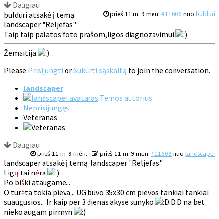
Daugiau
bulduri atsakė į temą:
prieš 11 m. 9 mėn.
#11606
nuo
bulduri
landscaper "Reljefas"
Taip taip palatos foto prašom,ligos diagnozavimui
Žemaitija
Please
Prisijungti
or
Sukurti sąskaitą
to join the conversation.
landscaper
Temos autorius
Neprisijungęs
Veteranas
Daugiau
prieš 11 m. 9 mėn.
-
prieš 11 m. 9 mėn.
#11608
nuo
landscaper
landscaper atsakė į temą: landscaper "Reljefas"
Lig
ų
tai n
ė
ra
Po bi
š
ki ataugame...
O tur
ė
ta tokia pieva... UG buvo 35x30 cm pievos tankiai tankiai
suaugusios... Ir kaip per 3 dienas akyse sunyko
:D:D na bet
nieko augam pirmyn