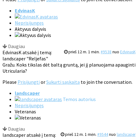
EdvinasK
Neprisijungęs
Aktyvus dalyvis
Daugiau
EdvinasK atsakė į temą:
prieš 12 m. 1 mėn.
#9538
nuo
EdvinasK
landscaper "Reljefas"
Gražu. Koks tikslas dėt baltą gruntą, jei jį planuojama apauginti
Utricularia?
Please
Prisijungti
or
Sukurti sąskaitą
to join the conversation.
landscaper
Temos autorius
Neprisijungęs
Veteranas
Daugiau
landscaper atsakė į temą:
prieš 12 m. 1 mėn.
#9544
nuo
landscaper