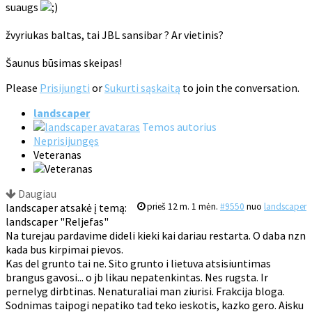
suaugs
žvyriukas baltas, tai JBL sansibar ? Ar vietinis?
Šaunus būsimas skeipas!
Please
Prisijungti
or
Sukurti sąskaitą
to join the conversation.
landscaper
Temos autorius
Neprisijungęs
Veteranas
Daugiau
landscaper atsakė į temą:
prieš 12 m. 1 mėn.
#9550
nuo
landscaper
landscaper "Reljefas"
Na turejau pardavime dideli kieki kai dariau restarta. O daba nzn
kada bus kirpimai pievos.
Kas del grunto tai ne. Sito grunto i lietuva atsisiuntimas
brangus gavosi... o jb likau nepatenkintas. Nes rugsta. Ir
pernelyg dirbtinas. Nenaturaliai man ziurisi. Frakcija bloga.
Sodnimas taipogi nepatiko tad teko ieskotis, kazko gero. Aisku