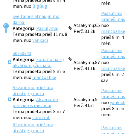
Tema pradėta prieš 8 m. 4
mėn.
mėn. nuo
BigBug
Paskutinis
Sveitainės atnaujinimo
pranešimas
darbai
Atsakymų:
65
nuo
Kategorija:
Pasiūlymai
Perž.:
31.2k
mantozhke
Tema pradėta prieš 11 m. 8
prieš 8 m. 4
mėn. nuo
yankadi
mėn.
Paskutinis
60x60x40
pranešimas
Kategorija:
Forumo narių
Atsakymų:
87
nuo
akvariumų žurnalai
Perž.:
41.1k
mantozhke
Tema pradėta prieš 8 m. 6
prieš 6 m. 2
mėn. nuo
mantozhke
sav.
Akvariumo priežiūra
Paskutinis
atostogų metu
pranešimas
Kategorija:
Akvariumo
Atsakymų:
5
nuo
yankadi
priežiūros metodai
Perž.:
4151
prieš 8 m. 6
Tema pradėta prieš 8 m. 7
mėn.
mėn. nuo
tomzmt
Akvariumo priežiūra
Paskutinis
atostogų metu
pranešimas