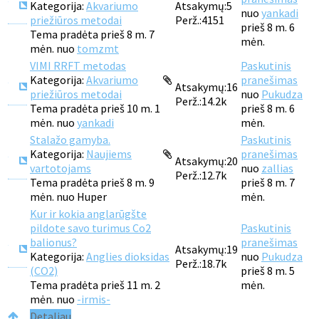
Kategorija:
Akvariumo
Atsakymų:
5
nuo
yankadi
priežiūros metodai
Perž.:
4151
prieš 8 m. 6
Tema pradėta prieš 8 m. 7
mėn.
mėn. nuo
tomzmt
VIMI RRFT metodas
Paskutinis
Kategorija:
Akvariumo
pranešimas
Atsakymų:
16
priežiūros metodai
nuo
Pukudza
Perž.:
14.2k
Tema pradėta prieš 10 m. 1
prieš 8 m. 6
mėn. nuo
yankadi
mėn.
Stalažo gamyba.
Paskutinis
Kategorija:
Naujiems
pranešimas
Atsakymų:
20
vartotojams
nuo
zallias
Perž.:
12.7k
Tema pradėta prieš 8 m. 9
prieš 8 m. 7
mėn. nuo
Huper
mėn.
Kur ir kokia anglarūgšte
pildote savo turimus Co2
Paskutinis
balionus?
pranešimas
Atsakymų:
19
Kategorija:
Anglies dioksidas
nuo
Pukudza
Perž.:
18.7k
(CO2)
prieš 8 m. 5
Tema pradėta prieš 11 m. 2
mėn.
mėn. nuo
-irmis-
Detaliau