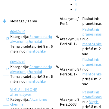
4
9
Atsakymų /
Paskutinis
Message / Tema
Perž.
pranešimas
Paskutinis
60x60x40
pranešimas
Kategorija:
Forumo narių
Atsakymų:
87
nuo
akvariumų žurnalai
Perž.:
41.1k
mantozhke
Tema pradėta prieš 8 m. 6
prieš 6 m. 2
mėn. nuo
mantozhke
sav.
Paskutinis
60x60x40
pranešimas
Kategorija:
Forumo narių
Atsakymų:
87
nuo
akvariumų žurnalai
Perž.:
41.1k
mantozhke
Tema pradėta prieš 8 m. 6
prieš 6 m. 2
mėn. nuo
mantozhke
sav.
VIMI ALL IN ONE
Paskutinis
alternatyvos
pranešimas
Kategorija:
Akvariumo
Atsakymų:
8
nuo
Virgis
chemija
Perž.:
5508
prieš 8 m. 4