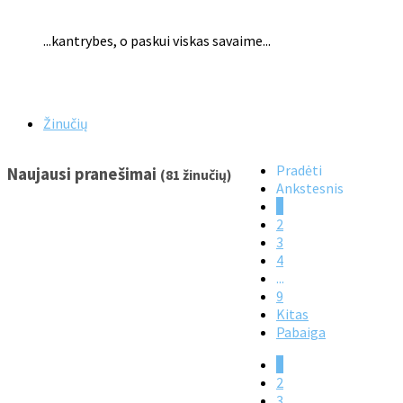
...kantrybes, o paskui viskas savaime...
Žinučių
Pradėti
Naujausi pranešimai
(81 žinučių)
Ankstesnis
1
2
3
4
...
9
Kitas
Pabaiga
1
2
3