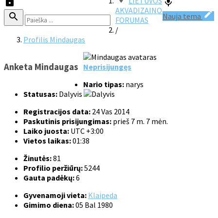
LIETUVOS
AKVADIZAINO
Nauja tema
FORUMAS
/
Profilis Mindaugas
Anketa Mindaugas
Neprisijungęs
Nario tipas:
narys
Statusas:
Dalyvis
Registracijos data:
24 Vas 2014
Paskutinis prisijungimas:
prieš 7 m. 7 mėn.
Laiko juosta:
UTC +3:00
Vietos laikas:
01:38
Žinutės:
81
Profilio peržiūrų:
5244
Gauta padėkų:
6
Gyvenamoji vieta:
Klaipeda
Gimimo diena:
05 Bal 1980