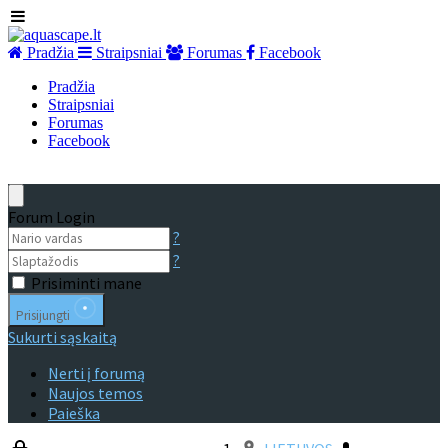
Pradžia
Straipsniai
Forumas
Facebook
Pradžia
Straipsniai
Forumas
Facebook
Forum Login
?
?
Prisiminti mane
Prisijungti
Sukurti sąskaitą
Nerti į forumą
Naujos temos
Paieška