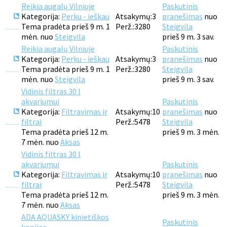
Reikia augalų Vilniuje
Paskutinis
Kategorija:
Perku - ieškau
Atsakymų:
3
pranešimas
nuo
Tema pradėta prieš 9 m. 1
Perž.:
3280
Steigvila
mėn. nuo
Steigvila
prieš 9 m. 3 sav.
Reikia augalų Vilniuje
Paskutinis
Kategorija:
Perku - ieškau
Atsakymų:
3
pranešimas
nuo
Tema pradėta prieš 9 m. 1
Perž.:
3280
Steigvila
mėn. nuo
Steigvila
prieš 9 m. 3 sav.
Vidinis filtras 30 l
akvariumui
Paskutinis
Kategorija:
Filtravimas ir
Atsakymų:
10
pranešimas
nuo
filtrai
Perž.:
5478
Steigvila
Tema pradėta prieš 12 m.
prieš 9 m. 3 mėn.
7 mėn. nuo
Aksas
Vidinis filtras 30 l
akvariumui
Paskutinis
Kategorija:
Filtravimas ir
Atsakymų:
10
pranešimas
nuo
filtrai
Perž.:
5478
Steigvila
Tema pradėta prieš 12 m.
prieš 9 m. 3 mėn.
7 mėn. nuo
Aksas
ADA AQUASKY kinietiškos
Paskutinis