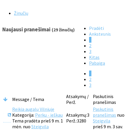
Žinučių
Pradėti
Naujausi pranešimai
(29 žinučių)
Ankstesnis
1
2
3
Kitas
Pabaiga
1
2
3
Atsakymų /
Paskutinis
Message / Tema
Perž.
pranešimas
Reikia augalų Vilniuje
Paskutinis
Kategorija:
Perku - ieškau
Atsakymų:
3
pranešimas
nuo
Tema pradėta prieš 9 m. 1
Perž.:
3280
Steigvila
mėn. nuo
Steigvila
prieš 9 m. 3 sav.