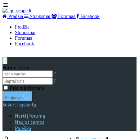
Pradžia
Straipsniai
Forumas
Facebook
Pradžia
Straipsniai
Forumas
Facebook
Forum Login
?
?
Prisiminti mane
Prisijungti
Sukurti sąskaitą
Nerti į forumą
Naujos temos
Paieška