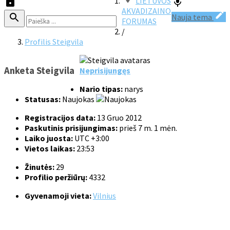
LIETUVOS
AKVADIZAINO
Nauja tema
FORUMAS
/
Profilis Steigvila
Anketa Steigvila
Neprisijungęs
Nario tipas:
narys
Statusas:
Naujokas
Registracijos data:
13 Gruo 2012
Paskutinis prisijungimas:
prieš 7 m. 1 mėn.
Laiko juosta:
UTC +3:00
Vietos laikas:
23:53
Žinutės:
29
Profilio peržiūrų:
4332
Gyvenamoji vieta:
Vilnius