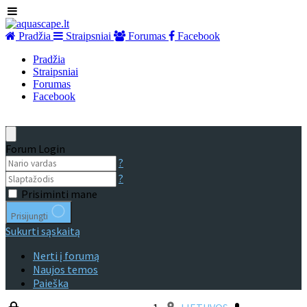
Pradžia
Straipsniai
Forumas
Facebook
Pradžia
Straipsniai
Forumas
Facebook
Forum Login
?
?
Prisiminti mane
Prisijungti
Sukurti sąskaitą
Nerti į forumą
Naujos temos
Paieška