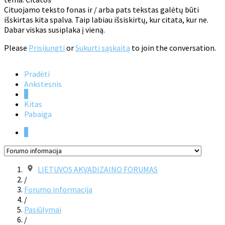
Cituojamo teksto fonas ir / arba pats tekstas galėtų būti
išskirtas kita spalva. Taip labiau išsiskirtų, kur citata, kur ne.
Dabar viskas susiplaka į vieną.
Please
Prisijungti
or
Sukurti sąskaitą
to join the conversation.
Pradėti
Ankstesnis
1
Kitas
Pabaiga
1
LIETUVOS AKVADIZAINO FORUMAS
/
Forumo informacija
/
Pasiūlymai
/