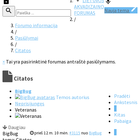
LIETUVOS
AKVADIZAINO
Nauja tema
FORUMAS
/
Forumo informacija
/
Pasiūlymai
/
Citatos
×
Tai yra pasirinktinė forumas antraštė pasiūlymams.
Citatos
BigBug
Pradėti
Temos autorius
Ankstesnis
Neprisijungęs
1
Veteranas
Kitas
Pabaiga
Daugiau
1
BigBug
prieš 12 m. 10 mėn.
#3115
nuo
BigBug
tema: Citatos