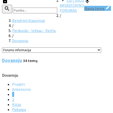
LIETUVOS
AKVADIZAINO
Nauja tema
FORUMAS
/
Bendrieji klausimai
/
Parduodu - Ieškau - Keičiu
/
Dovanoju
Dovanoju
34 temų
Dovanoju
Pradėti
Ankstesnis
1
2
Kitas
Pabaiga