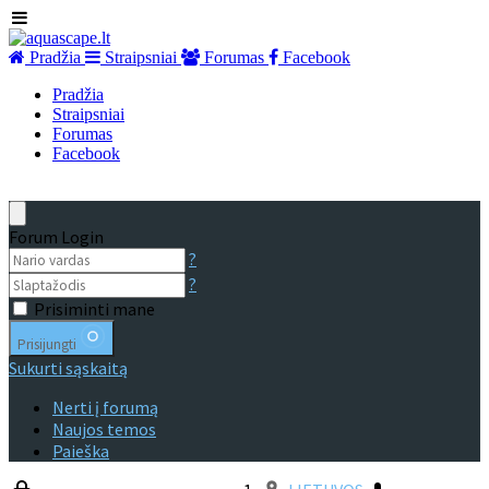
Pradžia
Straipsniai
Forumas
Facebook
Pradžia
Straipsniai
Forumas
Facebook
Forum Login
?
?
Prisiminti mane
Prisijungti
Sukurti sąskaitą
Nerti į forumą
Naujos temos
Paieška