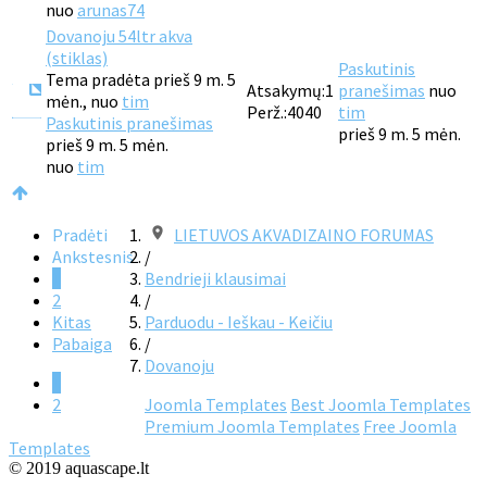
nuo
arunas74
Dovanoju 54ltr akva
(stiklas)
Paskutinis
Tema pradėta prieš 9 m. 5
Atsakymų:
1
pranešimas
nuo
mėn., nuo
tim
Perž.:
4040
tim
Paskutinis pranešimas
prieš 9 m. 5 mėn.
prieš 9 m. 5 mėn.
nuo
tim
Pradėti
LIETUVOS AKVADIZAINO FORUMAS
Ankstesnis
/
1
Bendrieji klausimai
2
/
Kitas
Parduodu - Ieškau - Keičiu
Pabaiga
/
Dovanoju
1
2
Joomla Templates
Best Joomla Templates
Premium Joomla Templates
Free Joomla
Templates
© 2019 aquascape.lt