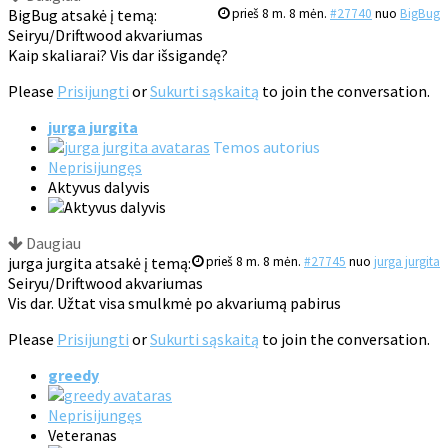
BigBug atsakė į temą:
prieš 8 m. 8 mėn.
#27740
nuo
BigBug
Seiryu/Driftwood akvariumas
Kaip skaliarai? Vis dar išsigandę?
Please
Prisijungti
or
Sukurti sąskaitą
to join the conversation.
jurga jurgita
Temos autorius
Neprisijungęs
Aktyvus dalyvis
Daugiau
jurga jurgita atsakė į temą:
prieš 8 m. 8 mėn.
#27745
nuo
jurga jurgita
Seiryu/Driftwood akvariumas
Vis dar. Užtat visa smulkmė po akvariumą pabirus
Please
Prisijungti
or
Sukurti sąskaitą
to join the conversation.
greedy
Neprisijungęs
Veteranas