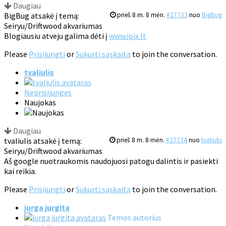
Daugiau
BigBug atsakė į temą:
prieš 8 m. 8 mėn.
#27733
nuo
BigBug
Seiryu/Driftwood akvariumas
Blogiausiu atveju galima dėti į
www.ipix.lt
Please
Prisijungti
or
Sukurti sąskaitą
to join the conversation.
tvaliulis
Neprisijungęs
Naujokas
Daugiau
tvaliulis atsakė į temą:
prieš 8 m. 8 mėn.
#27734
nuo
tvaliulis
Seiryu/Driftwood akvariumas
Aš google nuotraukomis naudojuosi patogu dalintis ir pasiekti
kai reikia.
Please
Prisijungti
or
Sukurti sąskaitą
to join the conversation.
jurga jurgita
Temos autorius