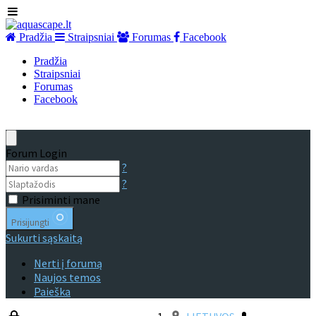
Pradžia
Straipsniai
Forumas
Facebook
Pradžia
Straipsniai
Forumas
Facebook
Forum Login
?
?
Prisiminti mane
Prisijungti
Sukurti sąskaitą
Nerti į forumą
Naujos temos
Paieška