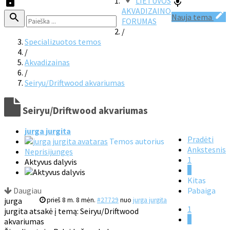
LIETUVOS
AKVADIZAINO
Nauja tema
FORUMAS
/
Specializuotos temos
/
Akvadizainas
/
Seiryu/Driftwood akvariumas
Seiryu/Driftwood akvariumas
jurga jurgita
Pradėti
Temos autorius
Ankstesnis
Neprisijungęs
1
Aktyvus dalyvis
2
Kitas
Daugiau
Pabaiga
jurga
prieš 8 m. 8 mėn.
#27729
nuo
jurga jurgita
1
jurgita atsakė į temą: Seiryu/Driftwood
2
akvariumas