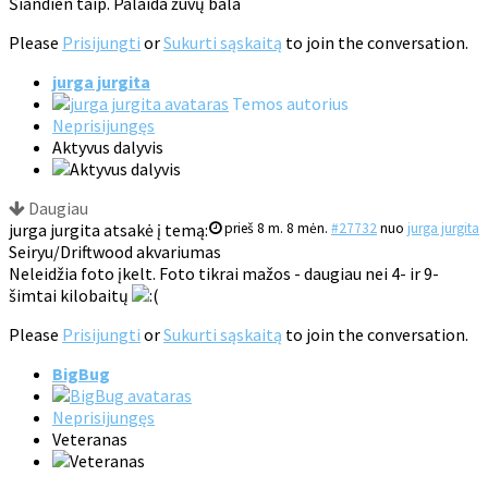
Šiandien taip. Palaida žuvų bala
Please
Prisijungti
or
Sukurti sąskaitą
to join the conversation.
jurga jurgita
Temos autorius
Neprisijungęs
Aktyvus dalyvis
Daugiau
jurga jurgita atsakė į temą:
prieš 8 m. 8 mėn.
#27732
nuo
jurga jurgita
Seiryu/Driftwood akvariumas
Neleidžia foto įkelt. Foto tikrai mažos - daugiau nei 4- ir 9-
šimtai kilobaitų
Please
Prisijungti
or
Sukurti sąskaitą
to join the conversation.
BigBug
Neprisijungęs
Veteranas