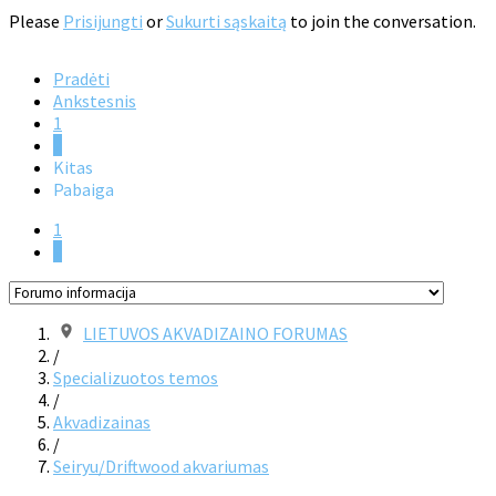
Please
Prisijungti
or
Sukurti sąskaitą
to join the conversation.
Pradėti
Ankstesnis
1
2
Kitas
Pabaiga
1
2
LIETUVOS AKVADIZAINO FORUMAS
/
Specializuotos temos
/
Akvadizainas
/
Seiryu/Driftwood akvariumas