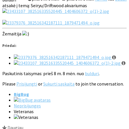
atsakė į temą: Seiryu/Driftwood akvariumas
Žemaitija
Priedai:
Paskutinis taisymas: prieš 8 m. 8 mėn. nuo
bulduri
.
Please
Prisijungti
or
Sukurti sąskaitą
to join the conversation.
BigBug
Neprisijungęs
Veteranas
Daugiau