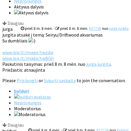
Neprisijungęs
Aktyvus dalyvis
Daugiau
jurga
prieš 8 m. 8 mėn.
-
prieš 8 m. 8 mėn.
#27736
nuo
jurga jurgita
jurgita atsakė į temą: Seiryu/Driftwood akvariumas
Su dumbliais
www.ipix.lt/image/twzdw
www.ipix.lt/image/twBGh
Paskutinis taisymas: prieš 8 m. 8 mėn. nuo
jurga jurgita
.
Priežastis: atnaujinta
Please
Prisijungti
or
Sukurti sąskaitą
to join the conversation.
bulduri
Neprisijungęs
Moderatorius
Daugiau
bulduri
prieš 8 m. 8 mėn.
-
prieš 8 m. 8 mėn.
#27738
nuo
bulduri