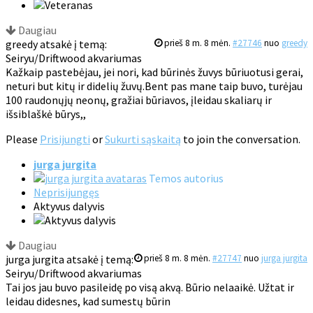
Daugiau
greedy atsakė į temą:
prieš 8 m. 8 mėn.
#27746
nuo
greedy
Seiryu/Driftwood akvariumas
Kažkaip pastebėjau, jei nori, kad būrinės žuvys būriuotusi gerai,
neturi but kitų ir didelių žuvų.Bent pas mane taip buvo, turėjau
100 raudonųjų neonų, gražiai būriavos, įleidau skaliarų ir
išsiblaškė būrys,,
Please
Prisijungti
or
Sukurti sąskaitą
to join the conversation.
jurga jurgita
Temos autorius
Neprisijungęs
Aktyvus dalyvis
Daugiau
jurga jurgita atsakė į temą:
prieš 8 m. 8 mėn.
#27747
nuo
jurga jurgita
Seiryu/Driftwood akvariumas
Tai jos jau buvo pasileidę po visą akvą. Būrio nelaaikė. Užtat ir
leidau didesnes, kad sumestų būrin