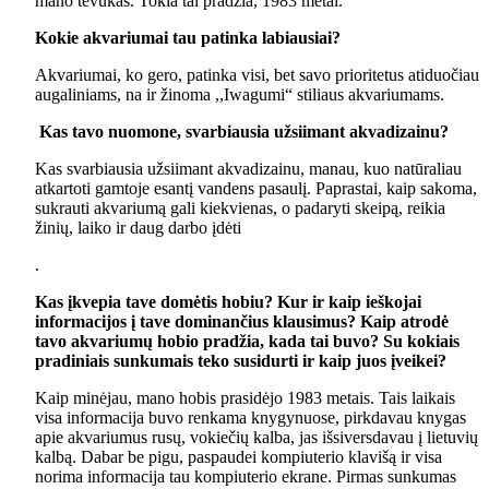
mano tėvukas. Tokia tai pradžia, 1983 metai.
Kokie akvariumai tau patinka labiausiai?
Akvariumai, ko gero, patinka visi, bet savo prioritetus atiduočiau
augaliniams, na ir žinoma ,,Iwagumi“ stiliaus akvariumams.
Kas tavo nuomone, svarbiausia užsiimant akvadizainu?
Kas svarbiausia užsiimant akvadizainu, manau, kuo natūraliau
atkartoti gamtoje esantį vandens pasaulį. Paprastai, kaip sakoma,
sukrauti akvariumą gali kiekvienas, o padaryti skeipą, reikia
žinių, laiko ir daug darbo įdėti
.
Kas įkvepia tave domėtis hobiu? Kur ir kaip ieškojai
informacijos į tave dominančius klausimus? Kaip atrodė
tavo akvariumų hobio pradžia, kada tai buvo? Su kokiais
pradiniais sunkumais teko susidurti ir kaip juos įveikei?
Kaip minėjau, mano hobis prasidėjo 1983 metais. Tais laikais
visa informacija buvo renkama knygynuose, pirkdavau knygas
apie akvariumus rusų, vokiečių kalba, jas išsiversdavau į lietuvių
kalbą. Dabar be pigu, paspaudei kompiuterio klavišą ir visa
norima informacija tau kompiuterio ekrane. Pirmas sunkumas