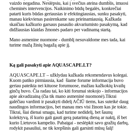
vaizdo negadina. Neslėpsiu, kai į svečius ateina dumblis, imuosi
cheminės intervencijos. Naikinimo būdų begalės, konkrečiai
patarti kuris būdas geriausias ir efektingiausias, sunku pasakyti,
manau kiekvienas pasirenkame sau prieinamiausią. Kažkada
skaičiau kažkurio garsaus pasaulio akvariumisto pasakymą, kad
didžiausias klaidas žmonės padaro per vadinamą startą.
Mano asmenine nuomone - dumblį nesuvaldome mes tada, kai
turime mažą žinių bagažą apie jį.
Ką gali pasakyti apie AQUASCAPE.LT?
AQUASCAPE.LT – užklydau kažkada rekomendavus kolegai.
Kuom patiko pirmiausia, kad šiame forume informacija buvo
geriau pateikta nei kituose forumuose, mažiau kažkokių kvailų
ginčų buvo. Čia radau tai, ko kiti forumai stokojo - informacijos
apie akvadizainą (čia tik mano asmeninė nuomonė).Tikrai
galėčiau vardinti ir pasakyti didelį AČIŪ tiems, kas suteikė daug
naudingos informacijos, bet manau mes visi žinom kas jie tokie.
Tikrai, šiai dienai smagu, kad turime nedidelį, bet šaunų
kolektyvą, iš kurio gali gauti gerą patarimą dieną ar naktį, iš bet
kurio Lietuvos kampelio. Pabaigai - neslėpkit savo gražių darbų,
rodykit pasauliui, ne tik krepšinis gali garsinti mūsų šalį!