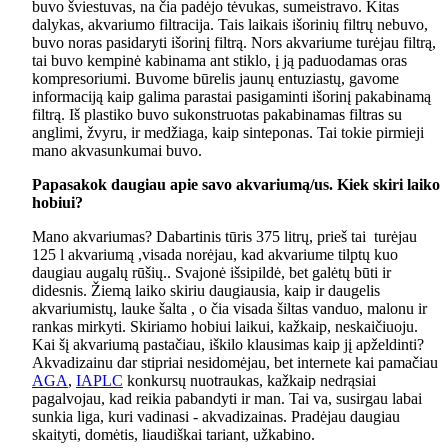
buvo šviestuvas, na čia padėjo tėvukas, sumeistravo. Kitas
dalykas, akvariumo filtracija. Tais laikais išorinių filtrų nebuvo,
buvo noras pasidaryti išorinį filtrą. Nors akvariume turėjau filtrą,
tai buvo kempinė kabinama ant stiklo, į ją paduodamas oras
kompresoriumi. Buvome būrelis jaunų entuziastų, gavome
informaciją kaip galima parastai pasigaminti išorinį pakabinamą
filtrą. Iš plastiko buvo sukonstruotas pakabinamas filtras su
anglimi, žvyru, ir medžiaga, kaip sinteponas. Tai tokie pirmieji
mano akvasunkumai buvo.
Papasakok daugiau apie savo akvariumą/us. Kiek skiri laiko
hobiui?
Mano akvariumas? Dabartinis tūris 375 litrų, prieš tai turėjau
125 l akvariumą ,visada norėjau, kad akvariume tilptų kuo
daugiau augalų rūšių.. Svajonė išsipildė, bet galėtų būti ir
didesnis. Žiemą laiko skiriu daugiausia, kaip ir daugelis
akvariumistų, lauke šalta , o čia visada šiltas vanduo, malonu ir
rankas mirkyti. Skiriamo hobiui laikui, kažkaip, neskaičiuoju.
Kai šį akvariumą pastačiau, iškilo klausimas kaip jį apželdinti?
Akvadizainu dar stipriai nesidomėjau, bet internete kai pamačiau
AGA
,
IAPLC
konkursų nuotraukas, kažkaip nedrąsiai
pagalvojau, kad reikia pabandyti ir man. Tai va, susirgau labai
sunkia liga, kuri vadinasi - akvadizainas. Pradėjau daugiau
skaityti, domėtis, liaudiškai tariant, užkabino.