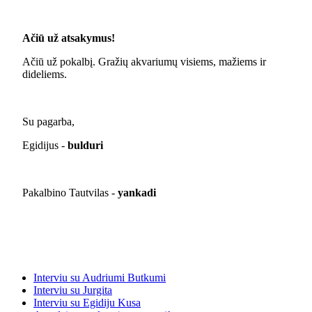
Ačiū už atsakymus!
Ačiū už pokalbį. Gražių akvariumų visiems, mažiems ir
dideliems.
Su pagarba,
Egidijus -
bulduri
Pakalbino Tautvilas -
yankadi
Interviu su Audriumi Butkumi
Interviu su Jurgita
Interviu su Egidiju Kusa