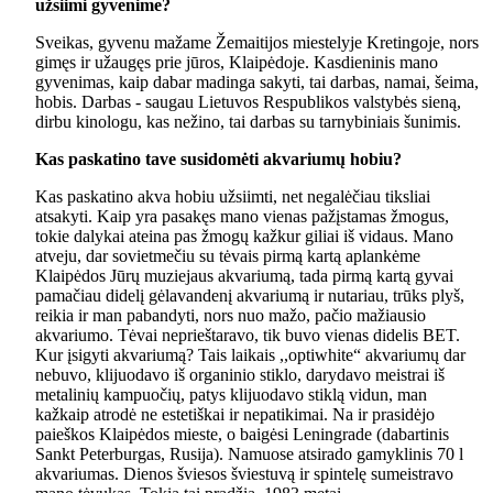
užsiimi gyvenime?
Sveikas, gyvenu mažame Žemaitijos miestelyje Kretingoje, nors
gimęs ir užaugęs prie jūros, Klaipėdoje. Kasdieninis mano
gyvenimas, kaip dabar madinga sakyti, tai darbas, namai, šeima,
hobis. Darbas - saugau Lietuvos Respublikos valstybės sieną,
dirbu kinologu, kas nežino, tai darbas su tarnybiniais šunimis.
Kas paskatino tave susidomėti akvariumų hobiu?
Kas paskatino akva hobiu užsiimti, net negalėčiau tiksliai
atsakyti. Kaip yra pasakęs mano vienas pažįstamas žmogus,
tokie dalykai ateina pas žmogų kažkur giliai iš vidaus. Mano
atveju, dar sovietmečiu su tėvais pirmą kartą aplankėme
Klaipėdos Jūrų muziejaus akvariumą, tada pirmą kartą gyvai
pamačiau didelį gėlavandenį akvariumą ir nutariau, trūks plyš,
reikia ir man pabandyti, nors nuo mažo, pačio mažiausio
akvariumo. Tėvai neprieštaravo, tik buvo vienas didelis BET.
Kur įsigyti akvariumą? Tais laikais ,,optiwhite“ akvariumų dar
nebuvo, klijuodavo iš organinio stiklo, darydavo meistrai iš
metalinių kampuočių, patys klijuodavo stiklą vidun, man
kažkaip atrodė ne estetiškai ir nepatikimai. Na ir prasidėjo
paieškos Klaipėdos mieste, o baigėsi Leningrade (dabartinis
Sankt Peterburgas, Rusija). Namuose atsirado gamyklinis 70 l
akvariumas. Dienos šviesos šviestuvą ir spintelę sumeistravo