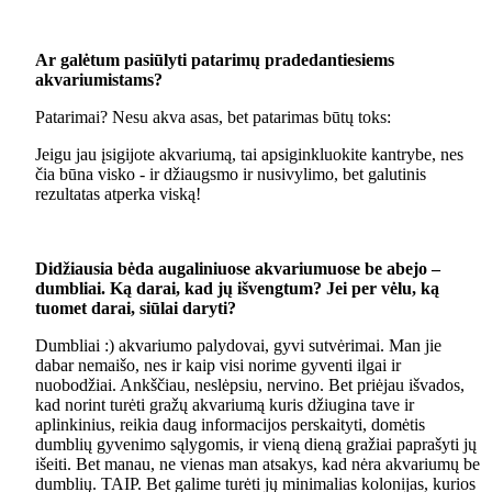
Ar galėtum pasiūlyti patarimų pradedantiesiems
akvariumistams?
Patarimai? Nesu akva asas, bet patarimas būtų toks:
Jeigu jau įsigijote akvariumą, tai apsiginkluokite kantrybe, nes
čia būna visko - ir džiaugsmo ir nusivylimo, bet galutinis
rezultatas atperka viską!
Didžiausia bėda augaliniuose akvariumuose be abejo –
dumbliai. Ką darai, kad jų išvengtum? Jei per vėlu, ką
tuomet darai, siūlai daryti?
Dumbliai :) akvariumo palydovai, gyvi sutvėrimai. Man jie
dabar nemaišo, nes ir kaip visi norime gyventi ilgai ir
nuobodžiai. Ankščiau, neslėpsiu, nervino. Bet priėjau išvados,
kad norint turėti gražų akvariumą kuris džiugina tave ir
aplinkinius, reikia daug informacijos perskaityti, domėtis
dumblių gyvenimo sąlygomis, ir vieną dieną gražiai paprašyti jų
išeiti. Bet manau, ne vienas man atsakys, kad nėra akvariumų be
dumblių. TAIP. Bet galime turėti jų minimalias kolonijas, kurios