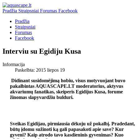
Pradžia
Straipsniai
Forumas
Facebook
Pradžia
Straipsniai
Forumas
Facebook
Interviu su Egidiju Kusa
Informacija
Paskelbta: 2015 liepos 19
Didinant susidomėjimą hobiu, visus motyvuojant buvo
pakalbintas AQUASCAPE.LT moderatorius, aktyvus
akvariumų fanatikas, skeiperis Egidijus Kusa, forume
žinomas slapyvardžiu bulduri.
Sveikas Egidijau, pirmiausia dėkoju už pokalbį. Pradedant,
būtų įdomu sužinoti ką gali papasakoti apie save? Kur
gyveni? Kaip atrodo tavo kasdieninis gyvenimas? Kuo