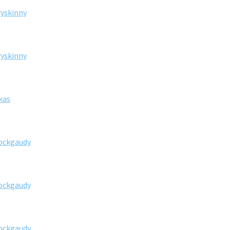
ryskinny
ryskinny
kas
rockgaudy
rockgaudy
rockgaudy