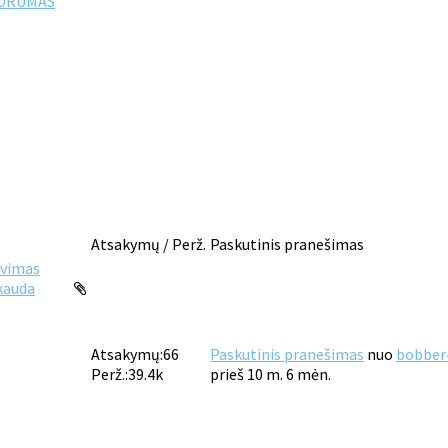
FORUMAS
Atsakymų / Perž.
Paskutinis pranešimas
avimas
kauda
Atsakymų:
66
Paskutinis pranešimas
nuo
bobber
Perž.:
39.4k
prieš 10 m. 6 mėn.