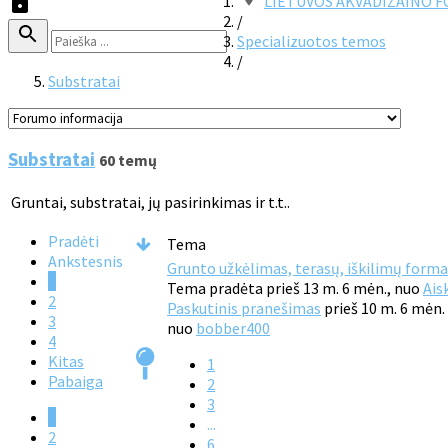
LIETUVOS AKVADIZAINO 
/
Specializuotos temos
/
Substratai
Substratai
60 temų
Gruntai, substratai, jų pasirinkimas ir t.t..
Pradėti
Tema
Ankstesnis
Grunto užkėlimas, terasų, iškilimų form
1
Tema pradėta prieš 13 m. 6 mėn., nuo
Ais
2
Paskutinis pranešimas
prieš 10 m. 6 mėn.
3
nuo
bobber400
4
Kitas
1
Pabaiga
2
3
1
...
2
6