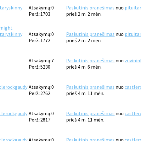
itaryskinny
Atsakymų:
0
Paskutinis pranešimas
nuo
pituita
Perž.:
1703
prieš 2 m. 2 mėn.
rnight
itaryskinny
Atsakymų:
0
Paskutinis pranešimas
nuo
pituita
Perž.:
1772
prieš 2 m. 2 mėn.
Atsakymų:
7
Paskutinis pranešimas
nuo
zuvinin
Perž.:
5230
prieš 4 m. 6 mėn.
tlerockgaudy
Atsakymų:
0
Paskutinis pranešimas
nuo
castle
Perž.:
2762
prieš 4 m. 11 mėn.
tlerockgaudy
Atsakymų:
0
Paskutinis pranešimas
nuo
castle
Perž.:
2817
prieš 4 m. 11 mėn.
tlerockgaudy
Atsakymų:
0
Paskutinis pranešimas
nuo
castle