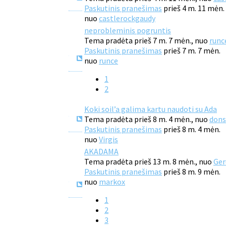
Paskutinis pranešimas
prieš 4 m. 11 mėn.
nuo
castlerockgaudy
neprobleminis pogruntis
Tema pradėta prieš 7 m. 7 mėn., nuo
runc
Paskutinis pranešimas
prieš 7 m. 7 mėn.
nuo
runce
1
2
Koki soil’a galima kartu naudoti su Ada
Tema pradėta prieš 8 m. 4 mėn., nuo
dons
Paskutinis pranešimas
prieš 8 m. 4 mėn.
nuo
Virgis
AKADAMA
Tema pradėta prieš 13 m. 8 mėn., nuo
Ger
Paskutinis pranešimas
prieš 8 m. 9 mėn.
nuo
markox
1
2
3