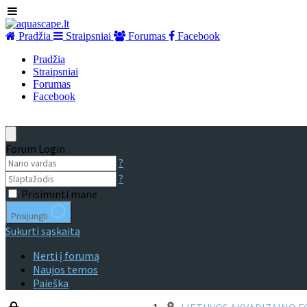
Pradžia
Straipsniai
Forumas
Facebook
Pradžia
Straipsniai
Forumas
Facebook
Forum Login
?
?
Prisiminti mane
Prisijungti
Sukurti sąskaitą
Nerti į forumą
Naujos temos
Paieška