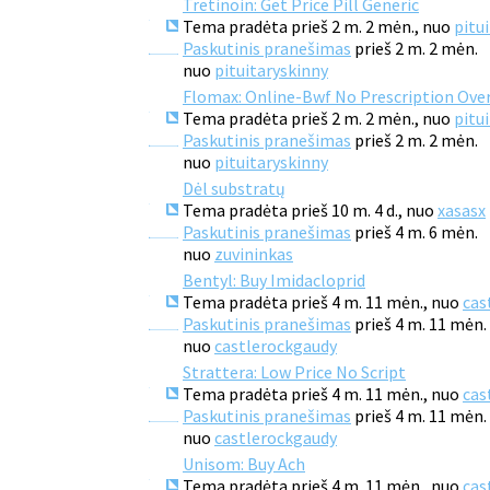
Tretinoin: Get Price Pill Generic
Tema pradėta prieš 2 m. 2 mėn., nuo
pitu
Paskutinis pranešimas
prieš 2 m. 2 mėn.
nuo
pituitaryskinny
Flomax: Online-Bwf No Prescription Ove
Tema pradėta prieš 2 m. 2 mėn., nuo
pitu
Paskutinis pranešimas
prieš 2 m. 2 mėn.
nuo
pituitaryskinny
Dėl substratų
Tema pradėta prieš 10 m. 4 d., nuo
xasasx
Paskutinis pranešimas
prieš 4 m. 6 mėn.
nuo
zuvininkas
Bentyl: Buy Imidacloprid
Tema pradėta prieš 4 m. 11 mėn., nuo
cas
Paskutinis pranešimas
prieš 4 m. 11 mėn.
nuo
castlerockgaudy
Strattera: Low Price No Script
Tema pradėta prieš 4 m. 11 mėn., nuo
cas
Paskutinis pranešimas
prieš 4 m. 11 mėn.
nuo
castlerockgaudy
Unisom: Buy Ach
Tema pradėta prieš 4 m. 11 mėn., nuo
cas