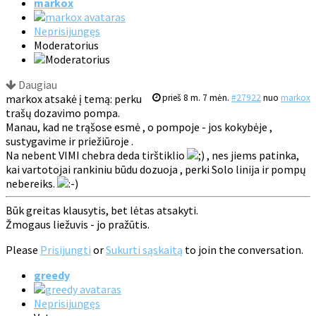
markox
Neprisijungęs
Moderatorius
Daugiau
markox atsakė į temą: perku
prieš 8 m. 7 mėn.
#27922
nuo
markox
trašų dozavimo pompa.
Manau, kad ne trąšose esmė , o pompoje - jos kokybėje ,
sustygavime ir priežiūroje .
Na nebent VIMI chebra deda tirštiklio
, nes jiems patinka,
kai vartotojai rankiniu būdu dozuoja , perki Solo linija ir pompų
nebereiks.
Būk greitas klausytis, bet lėtas atsakyti.
Žmogaus liežuvis - jo pražūtis.
Please
Prisijungti
or
Sukurti sąskaitą
to join the conversation.
greedy
Neprisijungęs