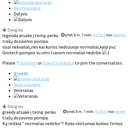
Neprisijungęs
Dalyvis
Daugiau
legenda atsakė į temą: perku
prieš 8 m. 7 mėn.
#27914
nuo
legenda
trašų dozavimo pompa.
visai nekvailas,nes kai kurios nedozuoja normaliai,kaip pvz
Grotech pompos su vimi trasom normaliai nedirbo
Please
Prisijungti
or
Sukurti sąskaitą
to join the conversation.
greedy
Neprisijungęs
Veteranas
Daugiau
greedy atsakė į temą: perku
prieš 8 m. 7 mėn.
#27915
nuo
greedy
trašų dozavimo pompa.
Ką reiškia " normaliai nedirbo"? Koks skirtumas kokios firmos