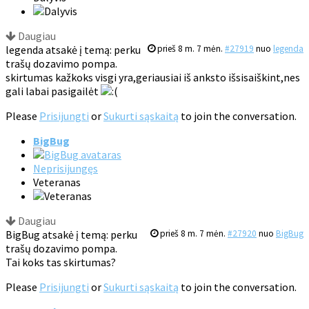
Daugiau
legenda atsakė į temą: perku
prieš 8 m. 7 mėn.
#27919
nuo
legenda
trašų dozavimo pompa.
skirtumas kažkoks visgi yra,geriausiai iš anksto išsisaiškint,nes
gali labai pasigailėt
Please
Prisijungti
or
Sukurti sąskaitą
to join the conversation.
BigBug
Neprisijungęs
Veteranas
Daugiau
BigBug atsakė į temą: perku
prieš 8 m. 7 mėn.
#27920
nuo
BigBug
trašų dozavimo pompa.
Tai koks tas skirtumas?
Please
Prisijungti
or
Sukurti sąskaitą
to join the conversation.