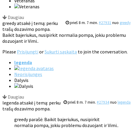
Veteranas
Daugiau
greedy atsakė į temą: perku
prieš 8 m. 7 mėn.
#27931
nuo
greedy
trašų dozavimo pompa.
Baikit bajeriukus, nusipirkit normalia pompa, jokiu problemu
dozuojant ir Vimi..
Please
Prisijungti
or
Sukurti sąskaitą
to join the conversation.
legenda
Neprisijungęs
Dalyvis
Daugiau
legenda atsakė į temą: perku
prieš 8 m. 7 mėn.
#27934
nuo
legenda
trašų dozavimo pompa.
greedy parašė: Baikit bajeriukus, nusipirkit
normalia pompa, jokiu problemu dozuojant ir Vimi..