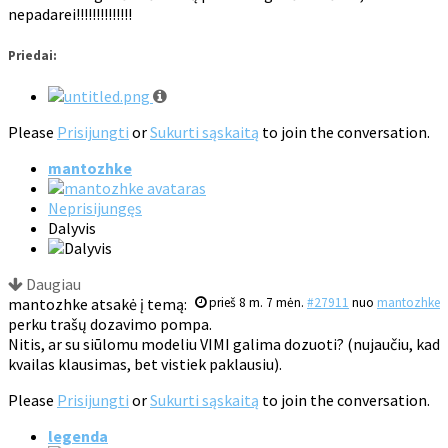
nepadarei!!!!!!!!!!!!!!
Priedai:
Please
Prisijungti
or
Sukurti sąskaitą
to join the conversation.
mantozhke
Neprisijungęs
Dalyvis
Daugiau
mantozhke atsakė į temą:
prieš 8 m. 7 mėn.
#27911
nuo
mantozhke
perku trašų dozavimo pompa.
Nitis, ar su siūlomu modeliu VIMI galima dozuoti? (nujaučiu, kad
kvailas klausimas, bet vistiek paklausiu).
Please
Prisijungti
or
Sukurti sąskaitą
to join the conversation.
legenda