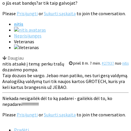
o jūs esat bandęs?ar tik taip galvojat?
Please
Prisijungti
or
Sukurti sąskaitą
to join the conversation.
nitis
Neprisijungęs
Veteranas
Daugiau
nitis atsakė į temą: perku trašų
prieš 8 m. 7 mėn.
#27937
nuo
nitis
dozavimo pompa.
Taip dozuos be vargo. Jebao man patiko, nes turi gerą valdymą.
Analogišką valdymą turi tik naujos kartos GROTECH, kuris yra
keli kartus brangesnis už JEBAO.
Niekada nesigailėk dėl to ką padarei - gailėkis dėl to, ko
nepadarei!!!!!!!!!!!!!!
Please
Prisijungti
or
Sukurti sąskaitą
to join the conversation.
Pradėti