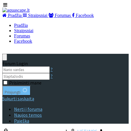
Pradžia
Straipsniai
Forumas
Facebook
Pradžia
Straipsniai
Forumas
Facebook
Forum Login
?
?
Prisiminti mane
Prisijungti
Sukurti sąskaitą
Nerti į forumą
Naujos temos
Paieška