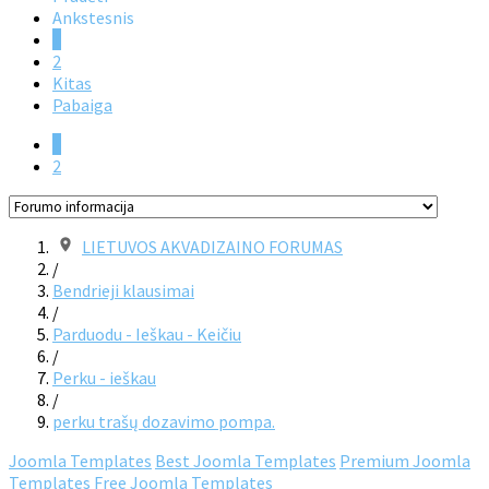
Ankstesnis
1
2
Kitas
Pabaiga
1
2
LIETUVOS AKVADIZAINO FORUMAS
/
Bendrieji klausimai
/
Parduodu - Ieškau - Keičiu
/
Perku - ieškau
/
perku trašų dozavimo pompa.
Joomla Templates
Best Joomla Templates
Premium Joomla
Templates
Free Joomla Templates