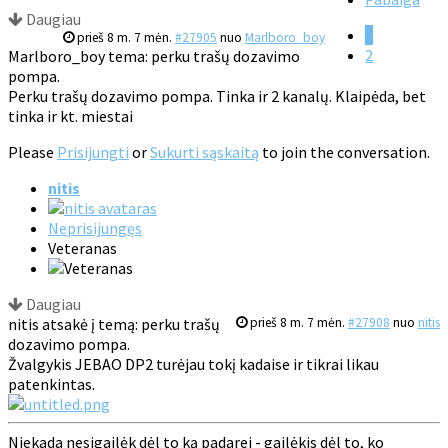
Daugiau
1
prieš 8 m. 7 mėn.
#27905
nuo
Marlboro_boy
2
Marlboro_boy tema: perku trašų dozavimo
pompa.
Perku trašų dozavimo pompa. Tinka ir 2 kanalų. Klaipėda, bet
tinka ir kt. miestai
Please
Prisijungti
or
Sukurti sąskaitą
to join the conversation.
nitis
Neprisijungęs
Veteranas
Daugiau
nitis atsakė į temą: perku trašų
prieš 8 m. 7 mėn.
#27908
nuo
nitis
dozavimo pompa.
Žvalgykis JEBAO DP2 turėjau tokį kadaise ir tikrai likau
patenkintas.
Niekada nesigailėk dėl to ką padarei - gailėkis dėl to, ko