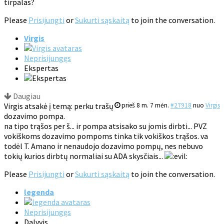
tirpalas?
Please
Prisijungti
or
Sukurti sąskaitą
to join the conversation.
Virgis
Neprisijungęs
Ekspertas
Daugiau
Virgis atsakė į temą: perku trašų
prieš 8 m. 7 mėn.
#27918
nuo
Virgis
dozavimo pompa.
na tipo trąšos per š... ir pompa atsisako su jomis dirbti... PVZ
vokiškoms dozavimo pompoms tinka tik vokiškos trąšos. va
todėl T. Amano ir nenaudojo dozavimo pompų, nes nebuvo
tokių kurios dirbtų normaliai su ADA skysčiais...
Please
Prisijungti
or
Sukurti sąskaitą
to join the conversation.
legenda
Neprisijungęs
Dalyvis