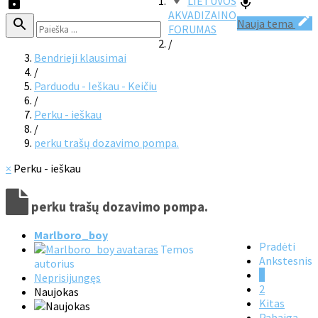
LIETUVOS
AKVADIZAINO
Nauja tema
FORUMAS
/
Bendrieji klausimai
/
Parduodu - Ieškau - Keičiu
/
Perku - ieškau
/
perku trašų dozavimo pompa.
×
Perku - ieškau
perku trašų dozavimo pompa.
Marlboro_boy
Pradėti
Temos
Ankstesnis
autorius
1
Neprisijungęs
2
Naujokas
Kitas
Pabaiga