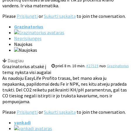
vandens. Ir visa matematika.
Please
Prisijungti
or
Sukurti sąskaitą
to join the conversation.
Grazinatorius
Neprisijungęs
Naujokas
Daugiau
Grazinatorius atsakė į
prieš 8 m. 10 mėn.
#27519
nuo
Grazinatorius
temą: nyksta visi augalai
As naudoju EasyLife Profito trasas, bet mano akva ju
nepakanka, papildomai dedu Fe ir NPK, nes kitu atveju pradeda
trukti. Del CO2 reiketu patikrainti KH/pH paramentrus, gal tas
CO tiesiog negali istirpti ir jo truksta kavariume, nors ir
pompuojama.
Please
Prisijungti
or
Sukurti sąskaitą
to join the conversation.
yankadi