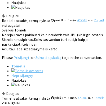
Naujokas
Daugiau
Ropkelt atsakė į temą: nyksta
prieš 8 m. 9 mėn.
#27583
nuo
Ropkelt
visi augalai
Sveikas Tomeli
Norejau taves paklausti kaip naudotis tais JBL (kh ir gh)testais
Siandien nusipirkau.Koks tas vanduo turi buti,ir kaip ji
paskaiciuoti teisingai
Aciu tau labai uz atsakyma is karto
Please
Prisijungti
or
Sukurti sąskaitą
to join the conversation.
Tomelis
Neprisijungęs
Naujokas
Daugiau
Tomelis atsakė į temą: nyksta
prieš 8 m. 9 mėn.
#27587
nuo
Tomelis
visi augalai