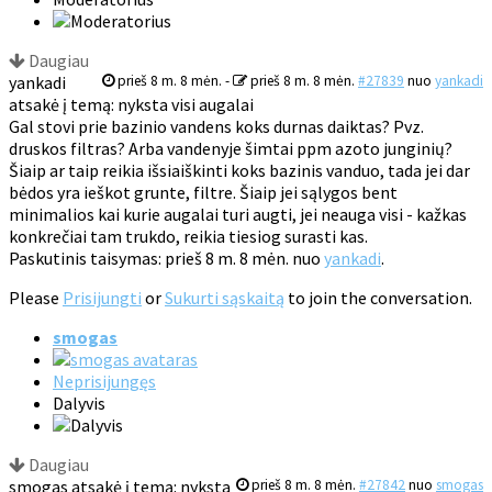
Daugiau
yankadi
prieš 8 m. 8 mėn.
-
prieš 8 m. 8 mėn.
#27839
nuo
yankadi
atsakė į temą: nyksta visi augalai
Gal stovi prie bazinio vandens koks durnas daiktas? Pvz.
druskos filtras? Arba vandenyje šimtai ppm azoto junginių?
Šiaip ar taip reikia išsiaiškinti koks bazinis vanduo, tada jei dar
bėdos yra ieškot grunte, filtre. Šiaip jei sąlygos bent
minimalios kai kurie augalai turi augti, jei neauga visi - kažkas
konkrečiai tam trukdo, reikia tiesiog surasti kas.
Paskutinis taisymas: prieš 8 m. 8 mėn. nuo
yankadi
.
Please
Prisijungti
or
Sukurti sąskaitą
to join the conversation.
smogas
Neprisijungęs
Dalyvis
Daugiau
smogas atsakė į temą: nyksta
prieš 8 m. 8 mėn.
#27842
nuo
smogas