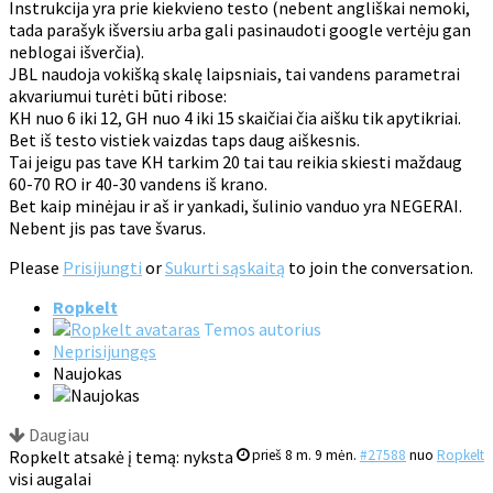
Instrukcija yra prie kiekvieno testo (nebent angliškai nemoki,
tada parašyk išversiu arba gali pasinaudoti google vertėju gan
neblogai išverčia).
JBL naudoja vokišką skalę laipsniais, tai vandens parametrai
akvariumui turėti būti ribose:
KH nuo 6 iki 12, GH nuo 4 iki 15 skaičiai čia aišku tik apytikriai.
Bet iš testo vistiek vaizdas taps daug aiškesnis.
Tai jeigu pas tave KH tarkim 20 tai tau reikia skiesti maždaug
60-70 RO ir 40-30 vandens iš krano.
Bet kaip minėjau ir aš ir yankadi, šulinio vanduo yra NEGERAI.
Nebent jis pas tave švarus.
Please
Prisijungti
or
Sukurti sąskaitą
to join the conversation.
Ropkelt
Temos autorius
Neprisijungęs
Naujokas
Daugiau
Ropkelt atsakė į temą: nyksta
prieš 8 m. 9 mėn.
#27588
nuo
Ropkelt
visi augalai