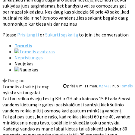
suklydau juos augindamas,bet bandysiu vel su osmoze,as gal
per mazai skiedziau..Nes daug kas skiedzia 60 prie 40 sako ,kad
butinai reikia ir nefiltruoto vandens,tiesa sakant begalo daug
nuomoniu,o kur tiesa vis dar nezinau
Please
Prisijungti
or
Sukurti sąskaitą
to join the conversation.
Tomelis
Neprisijungęs
Naujokas
Daugiau
Tomelis atsakė į temą:
prieš 8 m. 11 mėn.
#27433
nuo
Tomelis
nyksta visi augalai
Tai tau reikia dviejų testų KH ir GH abu kainuos 15 € tada žinosi
vandens kietumą ir galėsi pasiskaičiuoti santykį kiek šulinio
vandens reikia pilti į osmosę kad gautum minkštą vandenį.
Tai gal pas tuos, kurie rašo, kad reikia skiesti 60 prie 40, vanduo
minkštesnis negu tavo, todėl jie ir skiedžia tokiu santykiu.
Kadangi vanduo as mane labai kietas tai aš skiedžiu kažkur 80
procentų osmoses arba daugiau ir tik 20 procentu krano