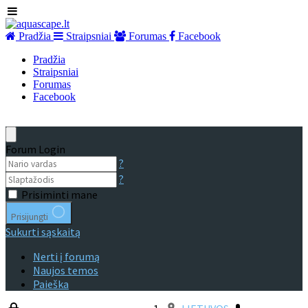
Pradžia
Straipsniai
Forumas
Facebook
Pradžia
Straipsniai
Forumas
Facebook
Forum Login
?
?
Prisiminti mane
Prisijungti
Sukurti sąskaitą
Nerti į forumą
Naujos temos
Paieška