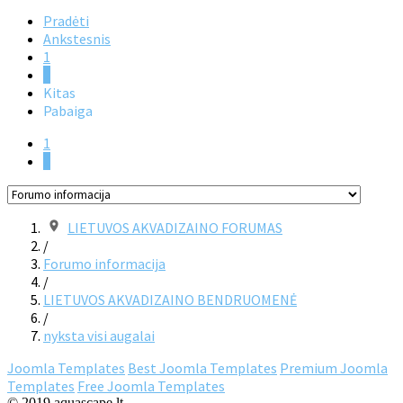
Pradėti
Ankstesnis
1
2
Kitas
Pabaiga
1
2
LIETUVOS AKVADIZAINO FORUMAS
/
Forumo informacija
/
LIETUVOS AKVADIZAINO BENDRUOMENĖ
/
nyksta visi augalai
Joomla Templates
Best Joomla Templates
Premium Joomla
Templates
Free Joomla Templates
© 2019 aquascape.lt