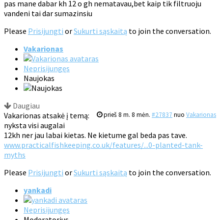
pas mane dabar kh 12 o gh nematavau,bet kaip tik filtruoju
vandeni tai dar sumazinsiu
Please
Prisijungti
or
Sukurti sąskaitą
to join the conversation.
Vakarionas
Neprisijungęs
Naujokas
Daugiau
Vakarionas atsakė į temą:
prieš 8 m. 8 mėn.
#27837
nuo
Vakarionas
nyksta visi augalai
12kh ner jau labai kietas. Ne kietume gal beda pas tave.
www.practicalfishkeeping.co.uk/features/...0-planted-tank-
myths
Please
Prisijungti
or
Sukurti sąskaitą
to join the conversation.
yankadi
Neprisijungęs
Moderatorius