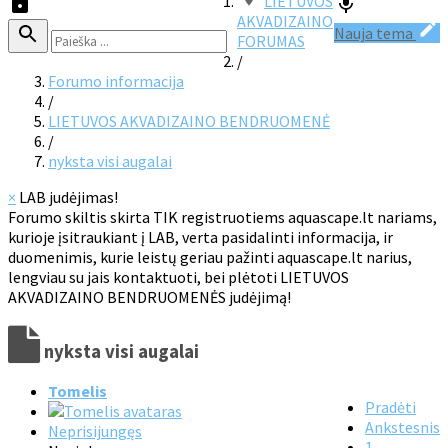
LIETUVOS
AKVADIZAINO
Nauja tema
FORUMAS
/
Forumo informacija
/
LIETUVOS AKVADIZAINO BENDRUOMENĖ
/
nyksta visi augalai
×
LAB judėjimas!
Forumo skiltis skirta TIK registruotiems aquascape.lt nariams,
kurioje įsitraukiant į LAB, verta pasidalinti informacija, ir
duomenimis, kurie leistų geriau pažinti aquascape.lt narius,
lengviau su jais kontaktuoti, bei plėtoti LIETUVOS
AKVADIZAINO BENDRUOMENĖS judėjimą!
nyksta visi augalai
Tomelis
Pradėti
Ankstesnis
Neprisijungęs
1