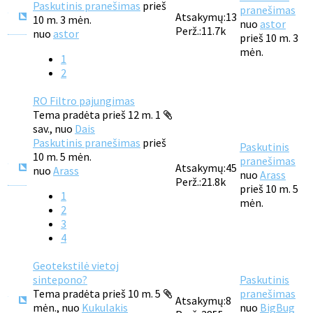
Paskutinis pranešimas
prieš
pranešimas
Atsakymų:
13
10 m. 3 mėn.
nuo
astor
Perž.:
11.7k
nuo
astor
prieš 10 m. 3
mėn.
1
2
RO Filtro pajungimas
Tema pradėta prieš 12 m. 1
sav., nuo
Dais
Paskutinis pranešimas
prieš
Paskutinis
10 m. 5 mėn.
pranešimas
Atsakymų:
45
nuo
Arass
nuo
Arass
Perž.:
21.8k
prieš 10 m. 5
1
mėn.
2
3
4
Geotekstilė vietoj
sintepono?
Paskutinis
Tema pradėta prieš 10 m. 5
pranešimas
Atsakymų:
8
mėn., nuo
Kukulakis
nuo
BigBug