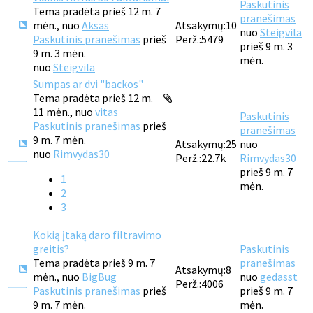
Paskutinis
Tema pradėta prieš 12 m. 7
pranešimas
mėn., nuo
Aksas
Atsakymų:
10
nuo
Steigvila
Paskutinis pranešimas
prieš
Perž.:
5479
prieš 9 m. 3
9 m. 3 mėn.
mėn.
nuo
Steigvila
Sumpas ar dvi "backos"
Tema pradėta prieš 12 m.
11 mėn., nuo
vitas
Paskutinis
Paskutinis pranešimas
prieš
pranešimas
9 m. 7 mėn.
Atsakymų:
25
nuo
nuo
Rimvydas30
Perž.:
22.7k
Rimvydas30
prieš 9 m. 7
1
mėn.
2
3
Kokią įtaką daro filtravimo
greitis?
Paskutinis
Tema pradėta prieš 9 m. 7
pranešimas
Atsakymų:
8
mėn., nuo
BigBug
nuo
gedasst
Perž.:
4006
Paskutinis pranešimas
prieš
prieš 9 m. 7
9 m. 7 mėn.
mėn.