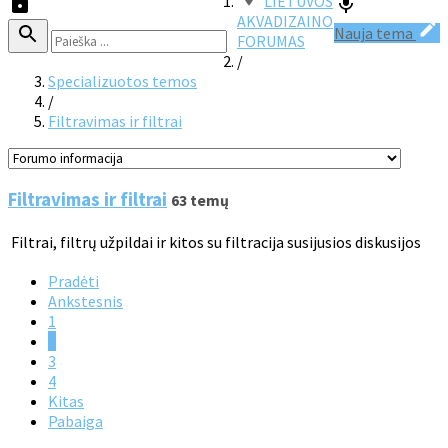
LIETUVOS
AKVADIZAINO
Nauja tema
FORUMAS
/
Specializuotos temos
/
Filtravimas ir filtrai
Filtravimas ir filtrai
63 temų
Filtrai, filtrų užpildai ir kitos su filtracija susijusios diskusijos
Pradėti
Ankstesnis
1
2
3
4
Kitas
Pabaiga