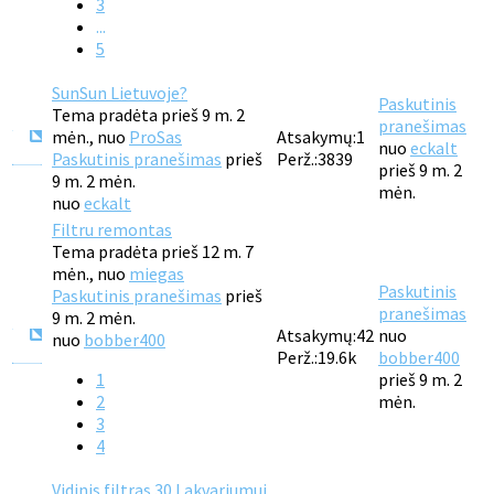
3
...
5
SunSun Lietuvoje?
Paskutinis
Tema pradėta prieš 9 m. 2
pranešimas
mėn., nuo
ProSas
Atsakymų:
1
nuo
eckalt
Paskutinis pranešimas
prieš
Perž.:
3839
prieš 9 m. 2
9 m. 2 mėn.
mėn.
nuo
eckalt
Filtru remontas
Tema pradėta prieš 12 m. 7
mėn., nuo
miegas
Paskutinis
Paskutinis pranešimas
prieš
pranešimas
9 m. 2 mėn.
Atsakymų:
42
nuo
nuo
bobber400
Perž.:
19.6k
bobber400
1
prieš 9 m. 2
2
mėn.
3
4
Vidinis filtras 30 l akvariumui