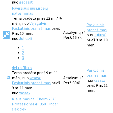
nuo
gedasst
Paviršiaus nusiurbėjų
palyginimas
Tema pradėta prieš 12 m. 7
mėn., nuo
Vėjagalvis
Paskutinis
Paskutinis pranešimas
prieš
pranešimas
Atsakymų:
34
9 m. 10 mėn.
nuo
JuliusG
Perž.:
16.7k
nuo
JuliusG
prieš 9 m. 10
mėn.
1
2
3
del ro filtro
Paskutinis
Tema pradėta prieš 9 m. 11
pranešimas
mėn., nuo
xasasx
Atsakymų:
3
nuo
xasasx
Paskutinis pranešimas
prieš
Perž.:
3941
prieš 9 m. 11
9 m. 11 mėn.
mėn.
nuo
xasasx
Klausimas del Eheim 2373
Professionel 4+ 350T ir dar
siek tiek