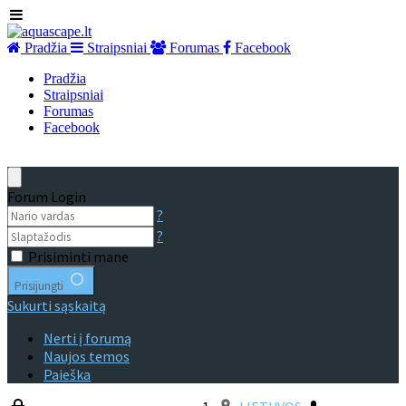
Pradžia
Straipsniai
Forumas
Facebook
Pradžia
Straipsniai
Forumas
Facebook
Forum Login
?
?
Prisiminti mane
Prisijungti
Sukurti sąskaitą
Nerti į forumą
Naujos temos
Paieška