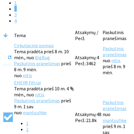
1
2
3
4
Atsakymų /
Paskutinis
Tema
Perž.
pranešimas
Cirkuliacinė pompa
Paskutinis
Tema pradėta prieš 8 m. 10
pranešimas
mėn., nuo
BigBug
Atsakymų:
4
nuo
nitis
Paskutinis pranešimas
prieš
Perž.:
3462
prieš 8 m. 9
8 m. 9 mėn.
mėn.
nuo
nitis
EHEIM filtrai
Tema pradėta prieš 10 m. 4
mėn., nuo
nitis
Paskutinis pranešimas
prieš
Paskutinis
9 m. 1 sav.
pranešimas
nuo
mantozhke
Atsakymų:
48
nuo
Perž.:
21.8k
mantozhke
1
prieš 9 m. 1
2
sav.