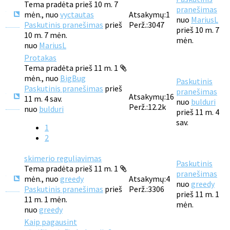
Tema pradėta prieš 10 m. 7
pranešimas
mėn., nuo
vyctautas
Atsakymų:
1
nuo
MariusL
Paskutinis pranešimas
prieš
Perž.:
3047
prieš 10 m. 7
10 m. 7 mėn.
mėn.
nuo
MariusL
Protakas
Tema pradėta prieš 11 m. 1
mėn., nuo
BigBug
Paskutinis
Paskutinis pranešimas
prieš
pranešimas
Atsakymų:
16
11 m. 4 sav.
nuo
bulduri
Perž.:
12.2k
nuo
bulduri
prieš 11 m. 4
sav.
1
2
skimerio reguliavimas
Paskutinis
Tema pradėta prieš 11 m. 1
pranešimas
mėn., nuo
greedy
Atsakymų:
4
nuo
greedy
Paskutinis pranešimas
prieš
Perž.:
3306
prieš 11 m. 1
11 m. 1 mėn.
mėn.
nuo
greedy
Kaip pagausint