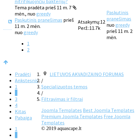
nitrifikuojnčių bakterijų?
Tema pradėta prieš 11 m. 7
Paskutinis
mėn., nuo
greedy
pranešimas
Paskutinis pranešimas
prieš
Atsakymų:
12
nuo
greedy
11 m. 2 mėn.
Perž.:
11.7k
prieš 11 m. 2
nuo
greedy
mėn.
1
2
Pradėti
LIETUVOS AKVADIZAINO FORUMAS
Ankstesnis
/
1
Specializuotos temos
2
/
3
Filtravimas ir filtrai
4
Joomla Templates
Best Joomla Templates
Kitas
Premium Joomla Templates
Free Joomla
Pabaiga
Templates
1
© 2019 aquascape.lt
2