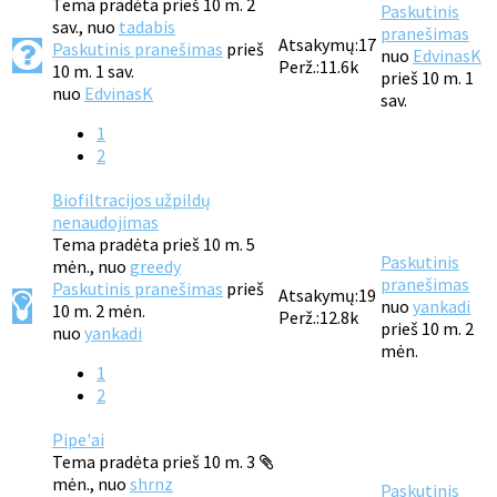
Tema pradėta prieš 10 m. 2
Paskutinis
sav., nuo
tadabis
pranešimas
Atsakymų:
17
Paskutinis pranešimas
prieš
nuo
EdvinasK
Perž.:
11.6k
10 m. 1 sav.
prieš 10 m. 1
nuo
EdvinasK
sav.
1
2
Biofiltracijos užpildų
nenaudojimas
Tema pradėta prieš 10 m. 5
Paskutinis
mėn., nuo
greedy
pranešimas
Paskutinis pranešimas
prieš
Atsakymų:
19
nuo
yankadi
10 m. 2 mėn.
Perž.:
12.8k
prieš 10 m. 2
nuo
yankadi
mėn.
1
2
Pipe'ai
Tema pradėta prieš 10 m. 3
mėn., nuo
shrnz
Paskutinis