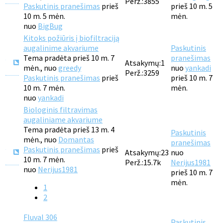
Perž.:
3855
Paskutinis pranešimas
prieš
prieš 10 m. 5
10 m. 5 mėn.
mėn.
nuo
BigBug
Kitoks požiūris į biofiltraciją
augalinime akvariume
Paskutinis
Tema pradėta prieš 10 m. 7
pranešimas
Atsakymų:
1
mėn., nuo
greedy
nuo
yankadi
Perž.:
3259
Paskutinis pranešimas
prieš
prieš 10 m. 7
10 m. 7 mėn.
mėn.
nuo
yankadi
Biologinis filtravimas
augaliniame akvariume
Tema pradėta prieš 13 m. 4
Paskutinis
mėn., nuo
Domantas
pranešimas
Paskutinis pranešimas
prieš
Atsakymų:
23
nuo
10 m. 7 mėn.
Perž.:
15.7k
Nerijus1981
nuo
Nerijus1981
prieš 10 m. 7
mėn.
1
2
Fluval 306
Paskutinis