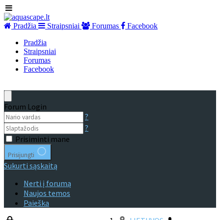
Pradžia
Straipsniai
Forumas
Facebook
Pradžia
Straipsniai
Forumas
Facebook
Forum Login
?
?
Prisiminti mane
Prisijungti
Sukurti sąskaitą
Nerti į forumą
Naujos temos
Paieška