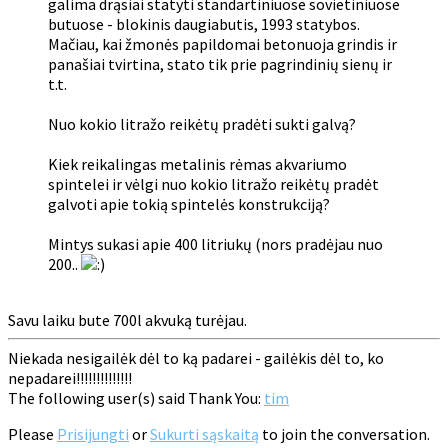
galima drąsiai statyti standartiniuose sovietiniuose
butuose - blokinis daugiabutis, 1993 statybos.
Mačiau, kai žmonės papildomai betonuoja grindis ir
panašiai tvirtina, stato tik prie pagrindinių sienų ir
t.t.
Nuo kokio litražo reikėtų pradėti sukti galvą?
Kiek reikalingas metalinis rėmas akvariumo
spintelei ir vėlgi nuo kokio litražo reikėtų pradėt
galvoti apie tokią spintelės konstrukciją?
Mintys sukasi apie 400 litriukų (nors pradėjau nuo
200..
Savu laiku bute 700l akvuką turėjau.
Niekada nesigailėk dėl to ką padarei - gailėkis dėl to, ko
nepadarei!!!!!!!!!!!!!!
The following user(s) said Thank You:
tim
Please
Prisijungti
or
Sukurti sąskaitą
to join the conversation.