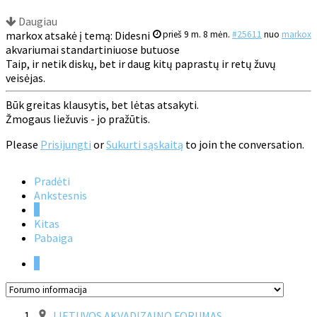
Daugiau
markox atsakė į temą: Didesni
prieš 9 m. 8 mėn.
#25611
nuo
markox
akvariumai standartiniuose butuose
Taip, ir netik diskų, bet ir daug kitų paprastų ir retų žuvų
veisėjas.
Būk greitas klausytis, bet lėtas atsakyti.
Žmogaus liežuvis - jo pražūtis.
Please
Prisijungti
or
Sukurti sąskaitą
to join the conversation.
Pradėti
Ankstesnis
1
Kitas
Pabaiga
1
LIETUVOS AKVADIZAINO FORUMAS