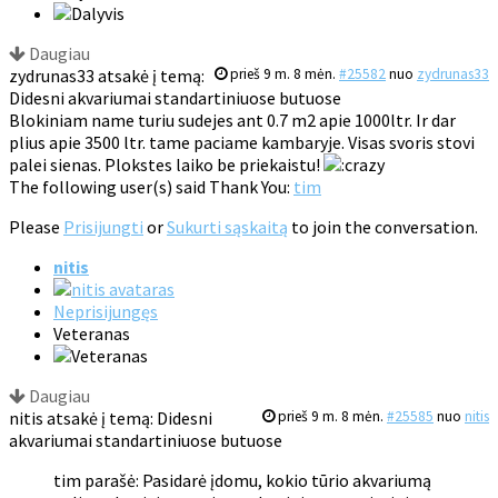
Daugiau
zydrunas33 atsakė į temą:
prieš 9 m. 8 mėn.
#25582
nuo
zydrunas33
Didesni akvariumai standartiniuose butuose
Blokiniam name turiu sudejes ant 0.7 m2 apie 1000ltr. Ir dar
plius apie 3500 ltr. tame paciame kambaryje. Visas svoris stovi
palei sienas. Plokstes laiko be priekaistu!
The following user(s) said Thank You:
tim
Please
Prisijungti
or
Sukurti sąskaitą
to join the conversation.
nitis
Neprisijungęs
Veteranas
Daugiau
nitis atsakė į temą: Didesni
prieš 9 m. 8 mėn.
#25585
nuo
nitis
akvariumai standartiniuose butuose
tim parašė: Pasidarė įdomu, kokio tūrio akvariumą