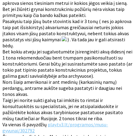
apkrova sienos tiesiniam metrui ir kokios jėgos veikia į sieną.
Bet jei žiūrėti grynai konstrukciniu požiūrių nėra viskas taip
primityvu kaip čia bando kažkas pateikti.
Pasakysiu taip jūsų bute stovintis kad ir 3 tonų ( nes jo apkrova
taip pat išsiskirstys) akvariumas greičiausiai neturės jokios
įtakos visam jūsų pastato konstruktyvui, nebent tokius akvas
pasistatys visi jūsų kaimynai
. Va tada jau ir gali atsirasti
bėdų.
Bet kokiu atveju jei sugalvotumėte įsirenginėti akvą didesnį nei
1 tona rekomenduočiau bent trumpam pasikonsultuoti su
konstruktoriumi. Gerai būtų jei susirastumėte savo pastato (ar
tokio pat tipinio pastato konstrukcinius projektus, tokius
galima gauti savivaldybėje arba archyvuose).
Nors šiaip amerikonai ir ant medinių (karkasinių namų)
perdangų, antrame aukšte sugeba pastatyti ir daugiau nei
tonos akvas.
Taigi jei norite sukti galvą tai imkitės to rimtai ir
konsultuokitės su specialistais, jei ne atsipalaiduokite ir
pažiūrėkite kokius akvas tarybiniuose pastatuose pasitato
mūsų tautiečiai ar Rusijoje. 2 tonos tikrai ne riba.
Va vienas iš pavyzdžių
play.tv3.lt/programos/musu-
gyvunai/302792