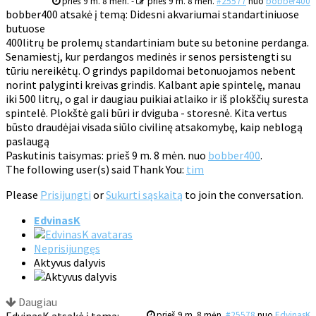
prieš 9 m. 8 mėn.
-
prieš 9 m. 8 mėn.
#25577
nuo
bobber400
bobber400 atsakė į temą: Didesni akvariumai standartiniuose
butuose
400litrų be prolemų standartiniam bute su betonine perdanga.
Senamiestį, kur perdangos medinės ir senos persistengti su
tūriu nereikėtų. O grindys papildomai betonuojamos nebent
norint palyginti kreivas grindis. Kalbant apie spintelę, manau
iki 500 litrų, o gal ir daugiau puikiai atlaiko ir iš plokščių suresta
spintelė. Plokštė gali būri ir dviguba - storesnė. Kita vertus
būsto draudėjai visada siūlo civilinę atsakomybę, kaip neblogą
paslaugą
Paskutinis taisymas: prieš 9 m. 8 mėn. nuo
bobber400
.
The following user(s) said Thank You:
tim
Please
Prisijungti
or
Sukurti sąskaitą
to join the conversation.
EdvinasK
Neprisijungęs
Aktyvus dalyvis
Daugiau
prieš 9 m. 8 mėn.
#25578
nuo
EdvinasK