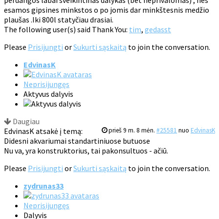
perdangos labai sveikintinas dalykas (bet neprivalomas) , nes
esamos gipsines minkstos o po jomis dar minkštesnis medžio
plaušas .Iki 800l statyčiau drasiai.
The following user(s) said Thank You:
tim
,
gedasst
Please
Prisijungti
or
Sukurti sąskaitą
to join the conversation.
EdvinasK
Neprisijungęs
Aktyvus dalyvis
Daugiau
EdvinasK atsakė į temą:
prieš 9 m. 8 mėn.
#25581
nuo
EdvinasK
Didesni akvariumai standartiniuose butuose
Nu va, yra konstruktorius, tai pakonsultuos - ačiū.
Please
Prisijungti
or
Sukurti sąskaitą
to join the conversation.
zydrunas33
Neprisijungęs
Dalyvis