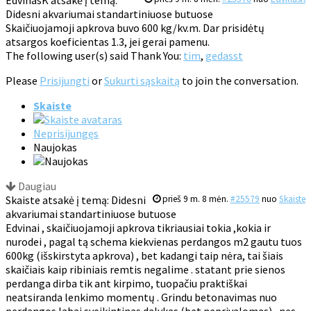
EdvinasK atsakė į temą:
Didesni akvariumai standartiniuose butuose
Skaičiuojamoji apkrova buvo 600 kg/kv.m. Dar prisidėtų
atsargos koeficientas 1.3, jei gerai pamenu.
The following user(s) said Thank You:
tim
,
gedasst
Please
Prisijungti
or
Sukurti sąskaitą
to join the conversation.
Skaiste
Neprisijungęs
Naujokas
Daugiau
Skaiste atsakė į temą: Didesni
prieš 9 m. 8 mėn.
#25579
nuo
Skaiste
akvariumai standartiniuose butuose
Edvinai , skaičiuojamoji apkrova tikriausiai tokia ,kokia ir
nurodei , pagal tą schema kiekvienas perdangos m2 gautu tuos
600kg (išskirstyta apkrova) , bet kadangi taip nėra, tai šiais
skaičiais kaip ribiniais remtis negalime . statant prie sienos
perdanga dirba tik ant kirpimo, tuopačiu praktiškai
neatsiranda lenkimo momentų . Grindu betonavimas nuo