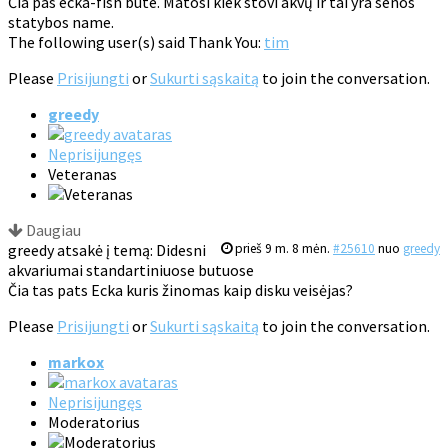
Čia pas ecka-fish bute. Matosi kiek stovi akvų ir tai yra senos
statybos name.
The following user(s) said Thank You:
tim
Please
Prisijungti
or
Sukurti sąskaitą
to join the conversation.
greedy
Neprisijungęs
Veteranas
Daugiau
greedy atsakė į temą: Didesni
prieš 9 m. 8 mėn.
#25610
nuo
greedy
akvariumai standartiniuose butuose
Čia tas pats Ecka kuris žinomas kaip disku veisėjas?
Please
Prisijungti
or
Sukurti sąskaitą
to join the conversation.
markox
Neprisijungęs
Moderatorius