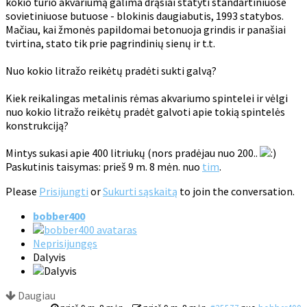
kokio tūrio akvariumą galima drąsiai statyti standartiniuose
sovietiniuose butuose - blokinis daugiabutis, 1993 statybos.
Mačiau, kai žmonės papildomai betonuoja grindis ir panašiai
tvirtina, stato tik prie pagrindinių sienų ir t.t.
Nuo kokio litražo reikėtų pradėti sukti galvą?
Kiek reikalingas metalinis rėmas akvariumo spintelei ir vėlgi
nuo kokio litražo reikėtų pradėt galvoti apie tokią spintelės
konstrukciją?
Mintys sukasi apie 400 litriukų (nors pradėjau nuo 200..
Paskutinis taisymas: prieš 9 m. 8 mėn. nuo
tim
.
Please
Prisijungti
or
Sukurti sąskaitą
to join the conversation.
bobber400
Neprisijungęs
Dalyvis
Daugiau