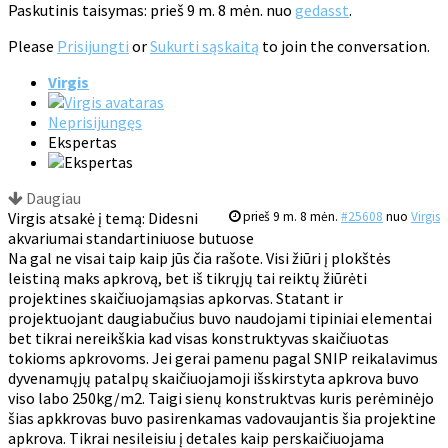
Paskutinis taisymas: prieš 9 m. 8 mėn. nuo
gedasst
.
Please
Prisijungti
or
Sukurti sąskaitą
to join the conversation.
Virgis
Neprisijungęs
Ekspertas
Daugiau
Virgis atsakė į temą: Didesni
prieš 9 m. 8 mėn.
#25608
nuo
Virgis
akvariumai standartiniuose butuose
Na gal ne visai taip kaip jūs čia rašote. Visi žiūri į plokštės
leistiną maks apkrovą, bet iš tikrųjų tai reiktų žiūrėti
projektines skaičiuojamąsias apkorvas. Statant ir
projektuojant daugiabučius buvo naudojami tipiniai elementai
bet tikrai nereikškia kad visas konstruktyvas skaičiuotas
tokioms apkrovoms. Jei gerai pamenu pagal SNIP reikalavimus
dyvenamųjų patalpų skaičiuojamoji išskirstyta apkrova buvo
viso labo 250kg/m2. Taigi sienų konstruktvas kuris perėminėjo
šias apkkrovas buvo pasirenkamas vadovaujantis šia projektine
apkrova. Tikrai nesileisiu į detales kaip perskaičiuojama