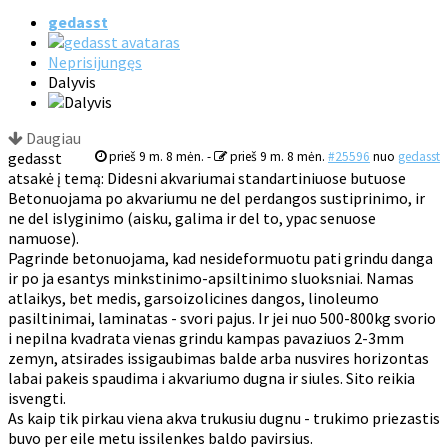
gedasst
Neprisijungęs
Dalyvis
Daugiau
gedasst
prieš 9 m. 8 mėn.
-
prieš 9 m. 8 mėn.
#25596
nuo
gedasst
atsakė į temą: Didesni akvariumai standartiniuose butuose
Betonuojama po akvariumu ne del perdangos sustiprinimo, ir
ne del islyginimo (aisku, galima ir del to, ypac senuose
namuose).
Pagrinde betonuojama, kad nesideformuotu pati grindu danga
ir po ja esantys minkstinimo-apsiltinimo sluoksniai. Namas
atlaikys, bet medis, garsoizolicines dangos, linoleumo
pasiltinimai, laminatas - svori pajus. Ir jei nuo 500-800kg svorio
i nepilna kvadrata vienas grindu kampas pavaziuos 2-3mm
zemyn, atsirades issigaubimas balde arba nusvires horizontas
labai pakeis spaudima i akvariumo dugna ir siules. Sito reikia
isvengti.
As kaip tik pirkau viena akva trukusiu dugnu - trukimo priezastis
buvo per eile metu issilenkes baldo pavirsius.