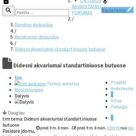
LIETUVOS
AKVADIZAINO
Nauja tema
FORUMAS
/
Bendros diskusijos
/
Bendrosios diskusijos
/
Didesni akvariumai standartiniuose butuose
Didesni akvariumai standartiniuose butuose
tim
Pradėti
Temos autorius
Ankstesnis
Neprisijungęs
1
Dalyvis
Kitas
Pabaiga
Daugiau
1
tim tema: Didesni akvariumai standartiniuose
butuose
prieš 9 m. 8 mėn.
-
prieš 9 m. 8 mėn.
#25576
nuo
tim
Pasidarė įdomu,