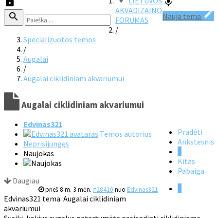
LIETUVOS
AKVADIZAINO
Nauja tema
FORUMAS
/
Specializuotos temos
/
Augalai
/
Augalai ciklidiniam akvariumui
Augalai ciklidiniam akvariumui
Edvinas321
Pradėti
Temos autorius
Ankstesnis
Neprisijungęs
1
Naujokas
Kitas
Pabaiga
Daugiau
1
prieš 8 m. 3 mėn.
#28410
nuo
Edvinas321
Edvinas321 tema: Augalai ciklidiniam
akvariumui