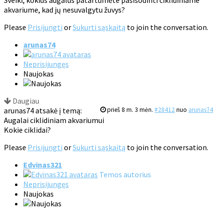
Sveiki, kokius augalus patartumėte pasisodinti ciklidiniame
akvariume, kad jų nesuvalgytu žuvys?
Please
Prisijungti
or
Sukurti sąskaitą
to join the conversation.
arunas74
Neprisijungęs
Naujokas
Daugiau
arunas74 atsakė į temą:
prieš 8 m. 3 mėn.
#28412
nuo
arunas74
Augalai ciklidiniam akvariumui
Kokie ciklidai?
Please
Prisijungti
or
Sukurti sąskaitą
to join the conversation.
Edvinas321
Temos autorius
Neprisijungęs
Naujokas