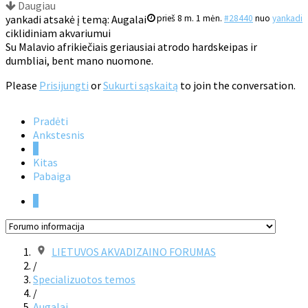
Daugiau
yankadi atsakė į temą: Augalai
prieš 8 m. 1 mėn.
#28440
nuo
yankadi
ciklidiniam akvariumui
Su Malavio afrikiečiais geriausiai atrodo hardskeipas ir
dumbliai, bent mano nuomone.
Please
Prisijungti
or
Sukurti sąskaitą
to join the conversation.
Pradėti
Ankstesnis
1
Kitas
Pabaiga
1
LIETUVOS AKVADIZAINO FORUMAS
/
Specializuotos temos
/
Augalai