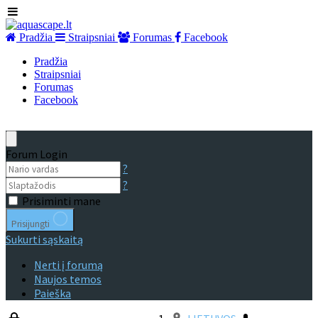
Pradžia
Straipsniai
Forumas
Facebook
Pradžia
Straipsniai
Forumas
Facebook
Forum Login
?
?
Prisiminti mane
Prisijungti
Sukurti sąskaitą
Nerti į forumą
Naujos temos
Paieška