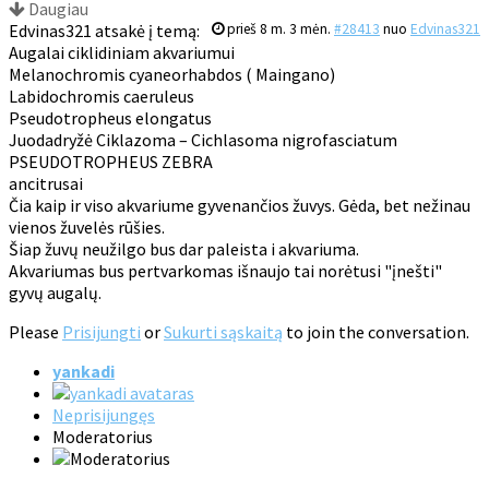
Daugiau
Edvinas321 atsakė į temą:
prieš 8 m. 3 mėn.
#28413
nuo
Edvinas321
Augalai ciklidiniam akvariumui
Melanochromis cyaneorhabdos ( Maingano)
Labidochromis caeruleus
Pseudotropheus elongatus
Juodadryžė Ciklazoma – Cichlasoma nigrofasciatum
PSEUDOTROPHEUS ZEBRA
ancitrusai
Čia kaip ir viso akvariume gyvenančios žuvys. Gėda, bet nežinau
vienos žuvelės rūšies.
Šiap žuvų neužilgo bus dar paleista i akvariuma.
Akvariumas bus pertvarkomas išnaujo tai norėtusi "įnešti"
gyvų augalų.
Please
Prisijungti
or
Sukurti sąskaitą
to join the conversation.
yankadi
Neprisijungęs
Moderatorius