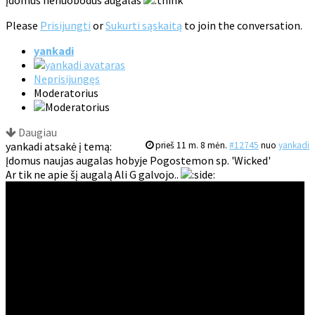
Please
Prisijungti
or
Sukurti sąskaitą
to join the conversation.
yankadi
Neprisijungęs
Moderatorius
Daugiau
yankadi atsakė į temą:
prieš 11 m. 8 mėn.
#12745
nuo
yankadi
Įdomus naujas augalas hobyje Pogostemon sp. 'Wicked'
Ar tik ne apie šį augalą Ali G galvojo..