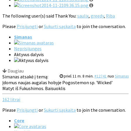
The following user(s) said Thank You:
saulix
,
greedy
,
Riba
Please
Prisijungti
or
Sukurti sąskaitą
to join the conversation.
Simanas
Neprisijungęs
Aktyvus dalyvis
Daugiau
Simanas atsakė į temą:
prieš 11 m. 8 mėn.
#12741
nuo
Simanas
Įdomus naujas augalas hobyje Pogostemon sp. 'Wicked'
Matyt iš Fukushimos. Baisuoklis
162 litrai
Please
Prisijungti
or
Sukurti sąskaitą
to join the conversation.
Core