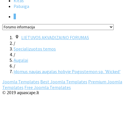
Kitas
Pabaiga
1
LIETUVOS AKVADIZAINO FORUMAS
/
Specializuotos temos
/
Augalai
/
Įdomus naujas augalas hobyje Pogostemon sp. 'Wicked'
Joomla Templates
Best Joomla Templates
Premium Joomla
Templates
Free Joomla Templates
© 2019 aquascape.lt