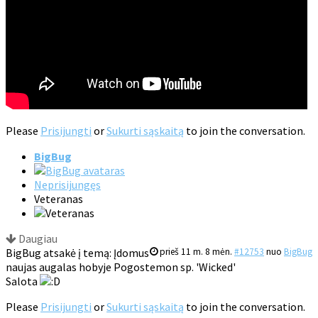
Please
Prisijungti
or
Sukurti sąskaitą
to join the conversation.
BigBug
Neprisijungęs
Veteranas
Daugiau
BigBug atsakė į temą: Įdomus
prieš 11 m. 8 mėn.
#12753
nuo
BigBug
naujas augalas hobyje Pogostemon sp. 'Wicked'
Salota
Please
Prisijungti
or
Sukurti sąskaitą
to join the conversation.