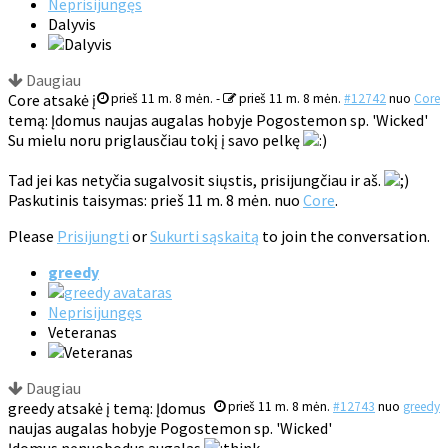
Neprisijungęs
Dalyvis
Daugiau
Core atsakė į
prieš 11 m. 8 mėn.
-
prieš 11 m. 8 mėn.
#12742
nuo
Core
temą: Įdomus naujas augalas hobyje Pogostemon sp. 'Wicked'
Su mielu noru priglausčiau tokį į savo pelkę
Tad jei kas netyčia sugalvosit siųstis, prisijungčiau ir aš.
Paskutinis taisymas: prieš 11 m. 8 mėn. nuo
Core
.
Please
Prisijungti
or
Sukurti sąskaitą
to join the conversation.
greedy
Neprisijungęs
Veteranas
Daugiau
greedy atsakė į temą: Įdomus
prieš 11 m. 8 mėn.
#12743
nuo
greedy
naujas augalas hobyje Pogostemon sp. 'Wicked'
Įdomus nenuobodus augalas