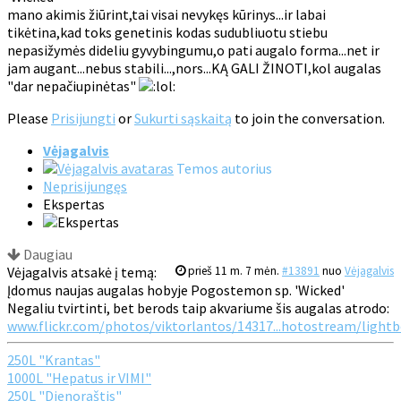
mano akimis žiūrint,tai visai nevykęs kūrinys...ir labai
tikėtina,kad toks genetinis kodas sudubliuotu stiebu
nepasižymės dideliu gyvybingumu,o pati augalo forma...net ir
jam augant...nebus stabili...,nors...KĄ GALI ŽINOTI,kol augalas
"dar nepačiupinėtas"
Please
Prisijungti
or
Sukurti sąskaitą
to join the conversation.
Vėjagalvis
Temos autorius
Neprisijungęs
Ekspertas
Daugiau
Vėjagalvis atsakė į temą:
prieš 11 m. 7 mėn.
#13891
nuo
Vėjagalvis
Įdomus naujas augalas hobyje Pogostemon sp. 'Wicked'
Negaliu tvirtinti, bet berods taip akvariume šis augalas atrodo:
www.flickr.com/photos/viktorlantos/14317...hotostream/lightb
250L "Krantas"
1000L "Hepatus ir VIMI"
250L "Dienoraštis"