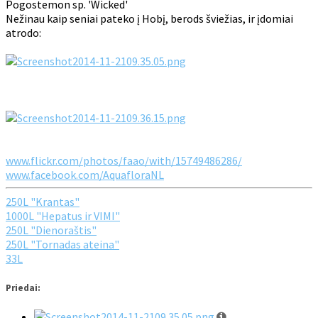
Pogostemon sp. 'Wicked'
Nežinau kaip seniai pateko į Hobį, berods šviežias, ir įdomiai
atrodo:
www.flickr.com/photos/faao/with/15749486286/
www.facebook.com/AquafloraNL
250L "Krantas"
1000L "Hepatus ir VIMI"
250L "Dienoraštis"
250L "Tornadas ateina"
33L
Priedai: