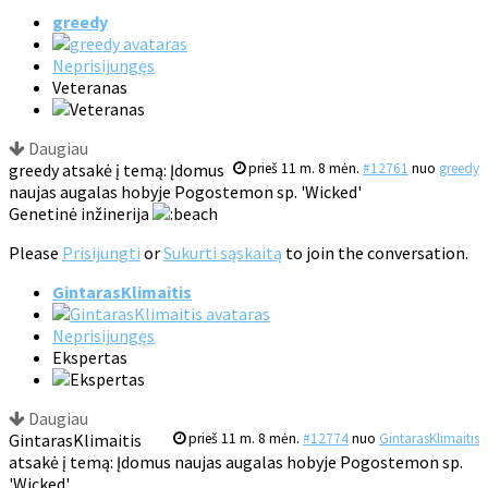
greedy
Neprisijungęs
Veteranas
Daugiau
greedy atsakė į temą: Įdomus
prieš 11 m. 8 mėn.
#12761
nuo
greedy
naujas augalas hobyje Pogostemon sp. 'Wicked'
Genetinė inžinerija
Please
Prisijungti
or
Sukurti sąskaitą
to join the conversation.
GintarasKlimaitis
Neprisijungęs
Ekspertas
Daugiau
GintarasKlimaitis
prieš 11 m. 8 mėn.
#12774
nuo
GintarasKlimaitis
atsakė į temą: Įdomus naujas augalas hobyje Pogostemon sp.
'Wicked'