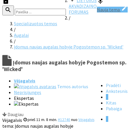
LIETUVOS
AKVADIZAINO
Nauja tema
FORUMAS
/
Specializuotos temos
/
Augalai
/
Įdomus naujas augalas hobyje Pogostemon sp. 'Wicked'
Įdomus naujas augalas hobyje Pogostemon sp.
'Wicked'
Vėjagalvis
Pradėti
Temos autorius
Ankstesnis
Neprisijungęs
1
Ekspertas
Kitas
Pabaiga
Daugiau
1
Vėjagalvis
prieš 11 m. 8 mėn.
#12740
nuo
Vėjagalvis
tema: Įdomus naujas augalas hobyje