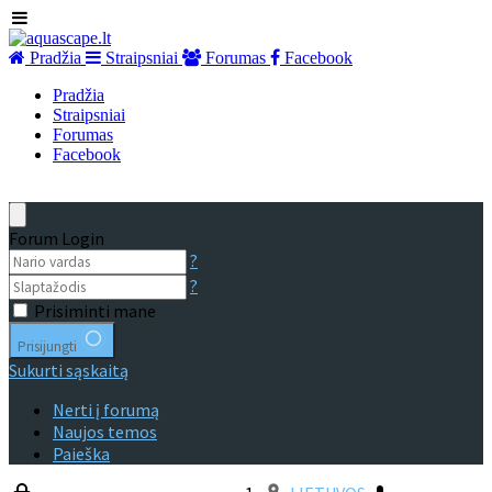
Pradžia
Straipsniai
Forumas
Facebook
Pradžia
Straipsniai
Forumas
Facebook
Forum Login
?
?
Prisiminti mane
Prisijungti
Sukurti sąskaitą
Nerti į forumą
Naujos temos
Paieška