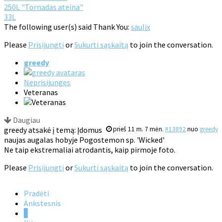
250L "Tornadas ateina"
33L
The following user(s) said Thank You:
saulix
Please
Prisijungti
or
Sukurti sąskaitą
to join the conversation.
greedy
Neprisijungęs
Veteranas
Daugiau
greedy atsakė į temą: Įdomus
prieš 11 m. 7 mėn.
#13892
nuo
greedy
naujas augalas hobyje Pogostemon sp. 'Wicked'
Ne taip ekstremaliai atrodantis, kaip pirmoje foto.
Please
Prisijungti
or
Sukurti sąskaitą
to join the conversation.
Pradėti
Ankstesnis
1