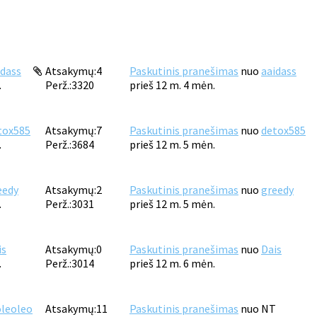
idass
Atsakymų:
4
Paskutinis pranešimas
nuo
aaidass
.
Perž.:
3320
prieš 12 m. 4 mėn.
tox585
Atsakymų:
7
Paskutinis pranešimas
nuo
detox585
.
Perž.:
3684
prieš 12 m. 5 mėn.
eedy
Atsakymų:
2
Paskutinis pranešimas
nuo
greedy
.
Perž.:
3031
prieš 12 m. 5 mėn.
is
Atsakymų:
0
Paskutinis pranešimas
nuo
Dais
.
Perž.:
3014
prieš 12 m. 6 mėn.
oleoleo
Atsakymų:
11
Paskutinis pranešimas
nuo
NT