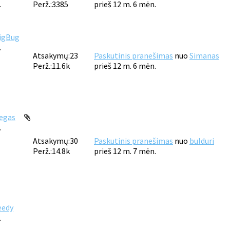
.
Perž.:
3385
prieš 12 m. 6 mėn.
igBug
.
Atsakymų:
23
Paskutinis pranešimas
nuo
Simanas
Perž.:
11.6k
prieš 12 m. 6 mėn.
egas
.
Atsakymų:
30
Paskutinis pranešimas
nuo
bulduri
Perž.:
14.8k
prieš 12 m. 7 mėn.
eedy
.