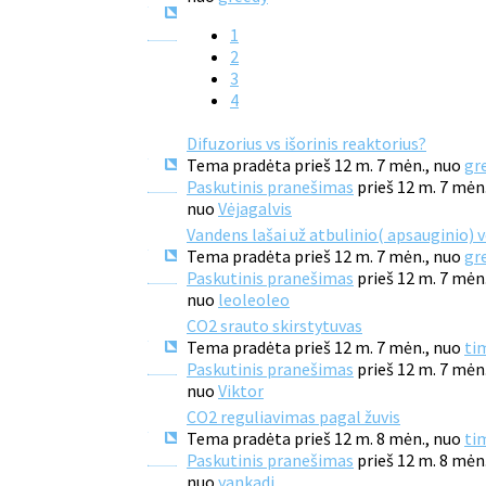
1
2
3
4
Difuzorius vs išorinis reaktorius?
Tema pradėta prieš 12 m. 7 mėn., nuo
gr
Paskutinis pranešimas
prieš 12 m. 7 mėn
nuo
Vėjagalvis
Vandens lašai už atbulinio( apsauginio) 
Tema pradėta prieš 12 m. 7 mėn., nuo
gr
Paskutinis pranešimas
prieš 12 m. 7 mėn
nuo
leoleoleo
CO2 srauto skirstytuvas
Tema pradėta prieš 12 m. 7 mėn., nuo
ti
Paskutinis pranešimas
prieš 12 m. 7 mėn
nuo
Viktor
CO2 reguliavimas pagal žuvis
Tema pradėta prieš 12 m. 8 mėn., nuo
ti
Paskutinis pranešimas
prieš 12 m. 8 mėn
nuo
yankadi