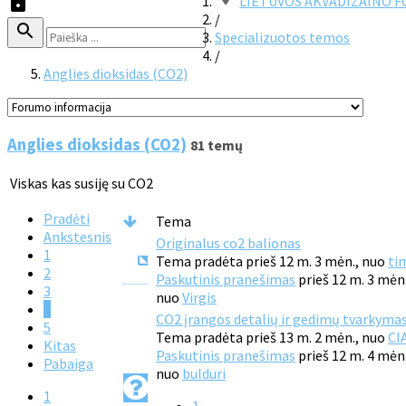
LIETUVOS AKVADIZAINO 
/
Specializuotos temos
/
Anglies dioksidas (CO2)
Anglies dioksidas (CO2)
81 temų
Viskas kas susiję su CO2
Pradėti
Tema
Ankstesnis
Originalus co2 balionas
1
Tema pradėta prieš 12 m. 3 mėn., nuo
ti
2
Paskutinis pranešimas
prieš 12 m. 3 mėn
3
nuo
Virgis
4
CO2 įrangos detalių ir gedimų tvarkyma
5
Tema pradėta prieš 13 m. 2 mėn., nuo
CI
Kitas
Paskutinis pranešimas
prieš 12 m. 4 mėn
Pabaiga
nuo
bulduri
1