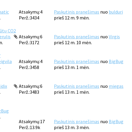
natic
Atsakymų:
4
Paskutinis pranešimas
nuo
bulduri
.
Perž.:
3434
prieš 12 m. 9 mėn.
būtų CO2
erulis
Atsakymų:
6
Paskutinis pranešimas
nuo
Virgis
n.
Perž.:
3172
prieš 12 m. 10 mėn.
?
igvila
Atsakymų:
4
Paskutinis pranešimas
nuo
BigBug
.
Perž.:
3458
prieš 13 m. 1 mėn.
idix
Atsakymų:
6
Paskutinis pranešimas
nuo
miegas
.
Perž.:
3483
prieš 13 m. 1 mėn.
gBug
.
Atsakymų:
17
Paskutinis pranešimas
nuo
BigBug
Perž.:
13.9k
prieš 13 m. 3 mėn.