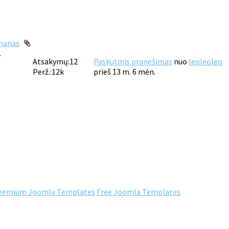
manas
.
Atsakymų:
12
Paskutinis pranešimas
nuo
leoleoleo
Perž.:
12k
prieš 13 m. 6 mėn.
remium Joomla Templates
Free Joomla Templates