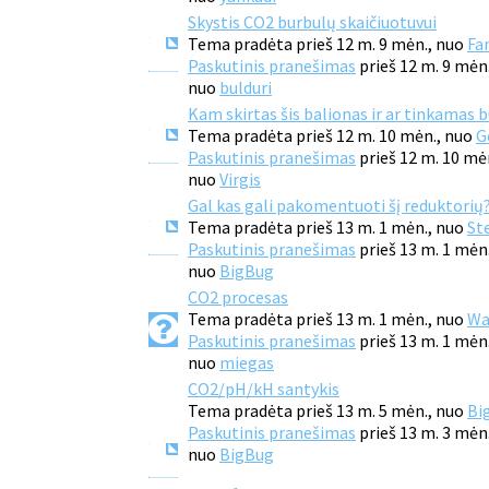
Skystis CO2 burbulų skaičiuotuvui
Tema pradėta prieš 12 m. 9 mėn., nuo
Fa
Paskutinis pranešimas
prieš 12 m. 9 mėn
nuo
bulduri
Kam skirtas šis balionas ir ar tinkamas 
Tema pradėta prieš 12 m. 10 mėn., nuo
G
Paskutinis pranešimas
prieš 12 m. 10 mė
nuo
Virgis
Gal kas gali pakomentuoti šį reduktorių
Tema pradėta prieš 13 m. 1 mėn., nuo
Ste
Paskutinis pranešimas
prieš 13 m. 1 mėn
nuo
BigBug
CO2 procesas
Tema pradėta prieš 13 m. 1 mėn., nuo
Wa
Paskutinis pranešimas
prieš 13 m. 1 mėn
nuo
miegas
CO2/pH/kH santykis
Tema pradėta prieš 13 m. 5 mėn., nuo
Bi
Paskutinis pranešimas
prieš 13 m. 3 mėn
nuo
BigBug