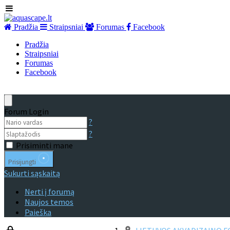
Pradžia
Straipsniai
Forumas
Facebook
Pradžia
Straipsniai
Forumas
Facebook
Forum Login
?
?
Prisiminti mane
Prisijungti
Sukurti sąskaitą
Nerti į forumą
Naujos temos
Paieška