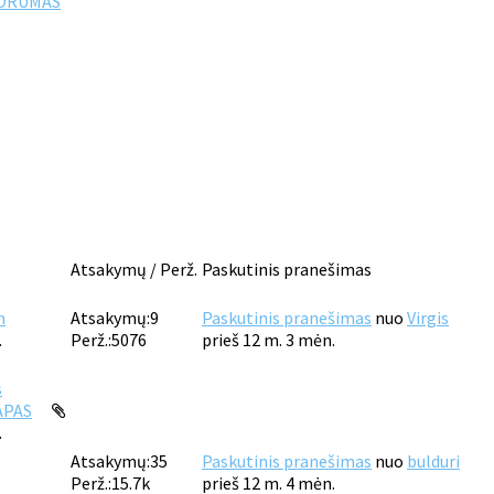
FORUMAS
Atsakymų / Perž.
Paskutinis pranešimas
m
Atsakymų:
9
Paskutinis pranešimas
nuo
Virgis
.
Perž.:
5076
prieš 12 m. 3 mėn.
s
APAS
.
Atsakymų:
35
Paskutinis pranešimas
nuo
bulduri
Perž.:
15.7k
prieš 12 m. 4 mėn.