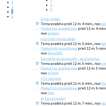
1
2
2
3
3
4
5
Drop cheker
Tema pradėta prieš 12 m. 4 mėn., nuo
aa
Paskutinis pranešimas
prieš 12 m. 4 mėn
nuo
aaidass
co2 elektrolizės būdu
Tema pradėta prieš 12 m. 5 mėn., nuo
de
Paskutinis pranešimas
prieš 12 m. 5 mėn
nuo
detox585
Dennerle burbuliuoklė - atsiliepimai.
Tema pradėta prieš 12 m. 5 mėn., nuo
gr
Paskutinis pranešimas
prieš 12 m. 5 mėn
nuo
greedy
CO2 sistema
Tema pradėta prieš 12 m. 6 mėn., nuo
Da
Paskutinis pranešimas
prieš 12 m. 6 mėn
nuo
Dais
Ar tai normalu?
Tema pradėta prieš 12 m. 7 mėn., nuo
le