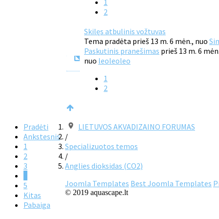
1
2
Skilęs atbulinis vožtuvas
Tema pradėta prieš 13 m. 6 mėn., nuo
Si
Paskutinis pranešimas
prieš 13 m. 6 mėn
nuo
leoleoleo
1
2
Pradėti
LIETUVOS AKVADIZAINO FORUMAS
Ankstesnis
/
1
Specializuotos temos
2
/
3
Anglies dioksidas (CO2)
4
Joomla Templates
Best Joomla Templates
P
5
© 2019 aquascape.lt
Kitas
Pabaiga