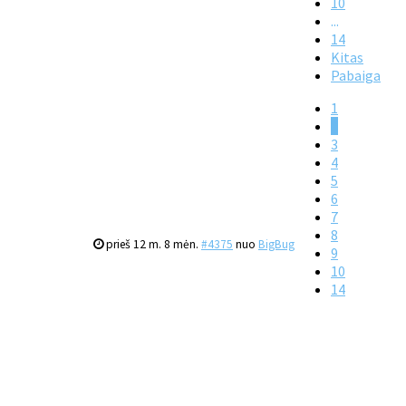
10
...
14
Kitas
Pabaiga
1
2
3
4
5
6
7
8
prieš 12 m. 8 mėn.
#4375
nuo
BigBug
9
10
14