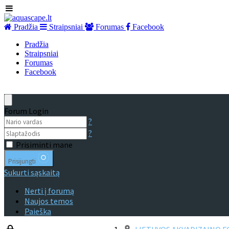
Pradžia
Straipsniai
Forumas
Facebook
Pradžia
Straipsniai
Forumas
Facebook
Forum Login
?
?
Prisiminti mane
Prisijungti
Sukurti sąskaitą
Nerti į forumą
Naujos temos
Paieška