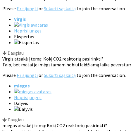
Please
Prisijungti
or
Sukurti sąskaitą
to join the conversation.
Virgis
Neprisijungęs
Ekspertas
Daugiau
Virgis atsakė į temą: Kokį CO2 reaktorių pasirinkti?
Taip, bet matai jei mėgstamam hobiui leidžiamą laiką paverstume 
Please
Prisijungti
or
Sukurti sąskaitą
to join the conversation.
miegas
Neprisijungęs
Dalyvis
Daugiau
miegas atsakė į temą: Kokį CO2 reaktorių pasirinkti?