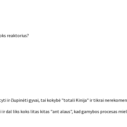
oks reaktorius?
tyti ir čiupinėti gyvai, tai kokybė "totali Kinija" ir tikrai nereko
i ir dal liks koks litas kitas "ant alaus", kad gamybos procesas mi