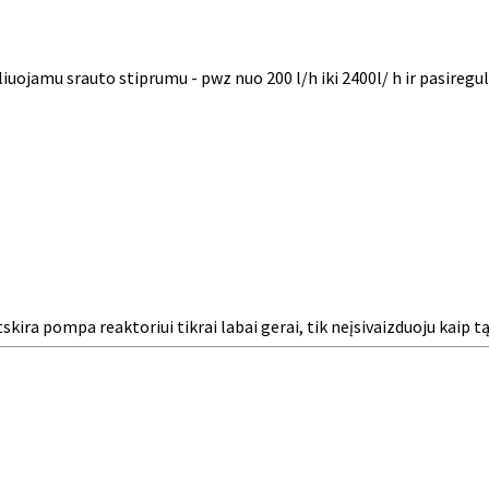
ojamu srauto stiprumu - pwz nuo 200 l/h iki 2400l/ h ir pasireguliu
tskira pompa reaktoriui tikrai labai gerai, tik neįsivaizduoju kaip 