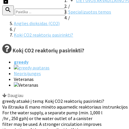
LIETUVOS AKVADIZAINO 
/
Specializuotos temos
/
Anglies dioksidas (CO2)
/
Kokį CO2 reaktorių pasirinkti?
Kokį CO2 reaktorių pasirinkti?
greedy
Neprisijungęs
Veteranas
Daugiau
greedy atsakė į temą: Kokį CO2 reaktorių pasirinkti?
Va ištrauka iš mano minėto aquamedic reaktoriaus instrunkcijos 
For the water supply, a separate pump (min. 1,000 l
/hr , 250 gph) or the water outlet of a canister
filter may be used. A stronger circulation improves