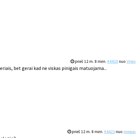
prieš 12 m. 8 mėn.
#4420
nuo
Virgis
riais, bet gerai kad ne viskas pinigais matuojama...
prieš 12 m. 8 mėn.
#4423
nuo
miegas