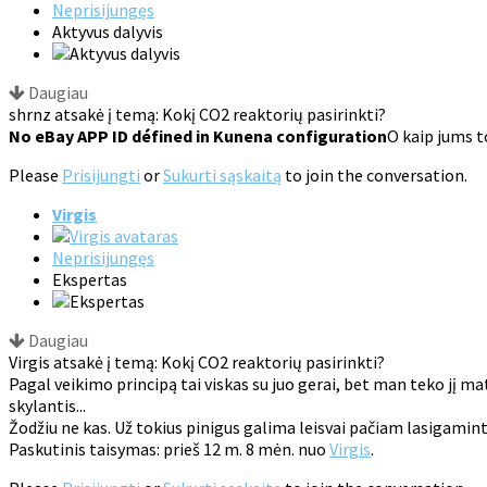
Neprisijungęs
Aktyvus dalyvis
Daugiau
shrnz atsakė į temą: Kokį CO2 reaktorių pasirinkti?
No eBay APP ID défined in Kunena configuration
O kaip jums t
Please
Prisijungti
or
Sukurti sąskaitą
to join the conversation.
Virgis
Neprisijungęs
Ekspertas
Daugiau
Virgis atsakė į temą: Kokį CO2 reaktorių pasirinkti?
Pagal veikimo principą tai viskas su juo gerai, bet man teko jį ma
skylantis...
Žodžiu ne kas. Už tokius pinigus galima leisvai pačiam lasigamint
Paskutinis taisymas: prieš 12 m. 8 mėn. nuo
Virgis
.