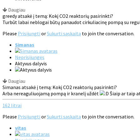
Daugiau
greedy atsakė į temą: Kokį CO2 reaktorių pasirinkti?
Turbūt labai neblogai būtų panaudot cirkuliacinę pompą su reguliu
Please
Prisijungti
or
Sukurti sąskaitą
to join the conversation.
Simanas
Neprisijungęs
Aktyvus dalyvis
Daugiau
Simanas atsakė į temą: Kokį CO2 reaktorių pasirinkti?
Arba nereaguliuojamą pompą ir kranelį uždėt
Šiaip ar taip a
162 litrai
Please
Prisijungti
or
Sukurti sąskaitą
to join the conversation.
vitas