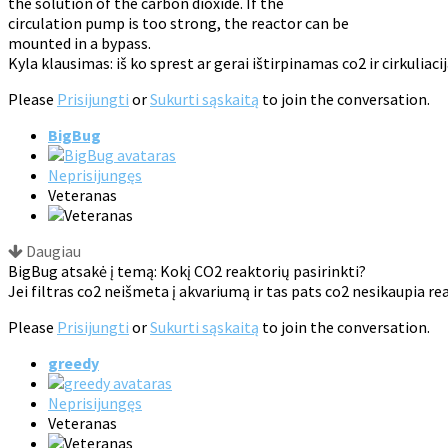
the solution of the carbon dioxide. If the
circulation pump is too strong, the reactor can be
mounted in a bypass.
Kyla klausimas: iš ko sprest ar gerai ištirpinamas co2 ir cirkuliacij
Please
Prisijungti
or
Sukurti sąskaitą
to join the conversation.
BigBug
Neprisijungęs
Veteranas
Daugiau
BigBug atsakė į temą: Kokį CO2 reaktorių pasirinkti?
Jei filtras co2 neišmeta į akvariumą ir tas pats co2 nesikaupia r
Please
Prisijungti
or
Sukurti sąskaitą
to join the conversation.
greedy
Neprisijungęs
Veteranas