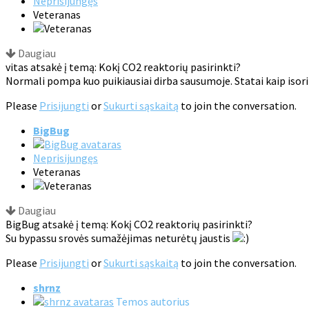
Neprisijungęs
Veteranas
Daugiau
vitas atsakė į temą: Kokį CO2 reaktorių pasirinkti?
Normali pompa kuo puikiausiai dirba sausumoje. Statai kaip isorin
Please
Prisijungti
or
Sukurti sąskaitą
to join the conversation.
BigBug
Neprisijungęs
Veteranas
Daugiau
BigBug atsakė į temą: Kokį CO2 reaktorių pasirinkti?
Su bypassu srovės sumažėjimas neturėtų jaustis
Please
Prisijungti
or
Sukurti sąskaitą
to join the conversation.
shrnz
Temos autorius