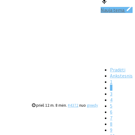
Nauja tema
Pradėti
Ankstesnis
1
2
3
4
prieš 12 m. 8 mėn.
#4372
nuo
greedy
5
6
7
8
9