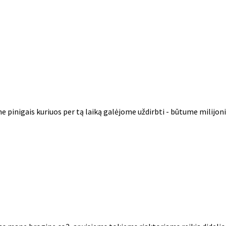
pinigais kuriuos per tą laiką galėjome uždirbti - būtume milijonie