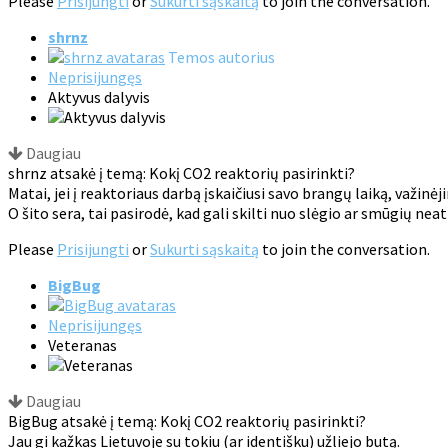
Please
Prisijungti
or
Sukurti sąskaitą
to join the conversation.
shrnz
Temos autorius
Neprisijungęs
Aktyvus dalyvis
Daugiau
shrnz atsakė į temą: Kokį CO2 reaktorių pasirinkti?
Matai, jei į reaktoriaus darbą įskaičiusi savo brangų laiką, važinėj
O šito sera, tai pasirodė, kad gali skilti nuo slėgio ar smūgių ne
Please
Prisijungti
or
Sukurti sąskaitą
to join the conversation.
BigBug
Neprisijungęs
Veteranas
Daugiau
BigBug atsakė į temą: Kokį CO2 reaktorių pasirinkti?
Jau gi kažkas Lietuvoje su tokiu (ar identišku) užliejo butą.