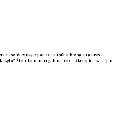
imus į parduotuvę ir pan. tai turbūt ir brangiau gausis.
atlaikytų? Šiaip dar manau galima būtų į jį kempinę patalpinti.