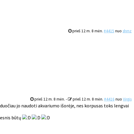
prieš 12 m. 8 mėn.
#4415
nuo
shrnz
prieš 12 m. 8 mėn.
-
prieš 12 m. 8 mėn.
#4416
nuo
Virgis
menduočiau jo naudoti akvariumo išorėje, nes korpusas toks lengvai
elesnis būtų