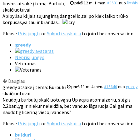
lioshis atsakė į temą: Burbulų
prieš 12 m. 1 mėn.
#9531
nuo
lioshis
skaičiuotuvai
Apipyliau klijais sujungimą dangtelio,tai po kiek laiko trūko
korpusas,va tau ir brandas....
Please
Prisijungti
or
Sukurti sąskaitą
to join the conversation.
greedy
Neprisijungęs
Veteranas
Daugiau
greedy atsakė į temą: Burbulų
prieš 11 m. 4 mėn.
#16640
nuo
greedy
skaičiuotuvai
Naudoju burbulų skaičiuotuvą su Up aqua atomaizeriu, slėgis
2.2bar.Lyg ir niekur neleidžia, bet vanduo išgaruoja.Gal galima
naudot gliceriną vietoj vandens?
Please
Prisijungti
or
Sukurti sąskaitą
to join the conversation.
bulduri