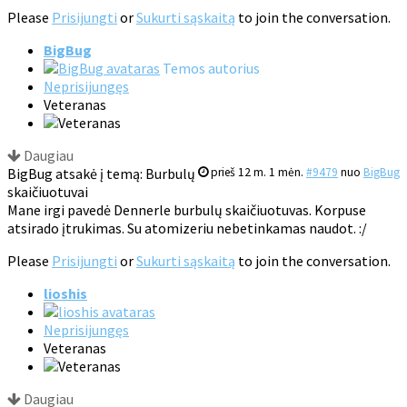
Please
Prisijungti
or
Sukurti sąskaitą
to join the conversation.
BigBug
Temos autorius
Neprisijungęs
Veteranas
Daugiau
BigBug atsakė į temą: Burbulų
prieš 12 m. 1 mėn.
#9479
nuo
BigBug
skaičiuotuvai
Mane irgi pavedė Dennerle burbulų skaičiuotuvas. Korpuse
atsirado įtrukimas. Su atomizeriu nebetinkamas naudot. :/
Please
Prisijungti
or
Sukurti sąskaitą
to join the conversation.
lioshis
Neprisijungęs
Veteranas
Daugiau