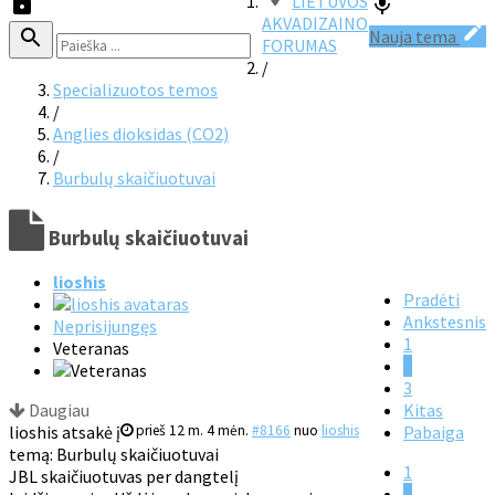
LIETUVOS
AKVADIZAINO
Nauja tema
FORUMAS
/
Specializuotos temos
/
Anglies dioksidas (CO2)
/
Burbulų skaičiuotuvai
Burbulų skaičiuotuvai
lioshis
Pradėti
Ankstesnis
Neprisijungęs
1
Veteranas
2
3
Daugiau
Kitas
lioshis atsakė į
prieš 12 m. 4 mėn.
#8166
nuo
lioshis
Pabaiga
temą: Burbulų skaičiuotuvai
1
JBL skaičiuotuvas per dangtelį
2