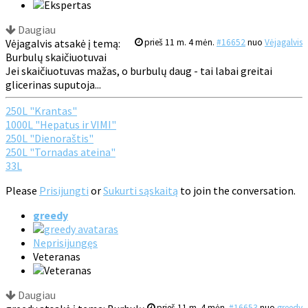
Daugiau
Vėjagalvis atsakė į temą:
prieš 11 m. 4 mėn.
#16652
nuo
Vėjagalvis
Burbulų skaičiuotuvai
Jei skaičiuotuvas mažas, o burbulų daug - tai labai greitai
glicerinas suputoja...
250L "Krantas"
1000L "Hepatus ir VIMI"
250L "Dienoraštis"
250L "Tornadas ateina"
33L
Please
Prisijungti
or
Sukurti sąskaitą
to join the conversation.
greedy
Neprisijungęs
Veteranas
Daugiau
prieš 11 m. 4 mėn.
#16653
nuo
greedy