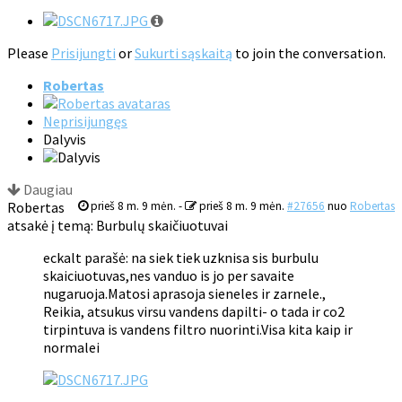
Please
Prisijungti
or
Sukurti sąskaitą
to join the conversation.
Robertas
Neprisijungęs
Dalyvis
Daugiau
Robertas
prieš 8 m. 9 mėn.
-
prieš 8 m. 9 mėn.
#27656
nuo
Robertas
atsakė į temą: Burbulų skaičiuotuvai
eckalt parašė: na siek tiek uzknisa sis burbulu
skaiciuotuvas,nes vanduo is jo per savaite
nugaruoja.Matosi aprasoja sieneles ir zarnele.,
Reikia, atsukus virsu vandens dapilti- o tada ir co2
tirpintuva is vandens filtro nuorinti.Visa kita kaip ir
normalei