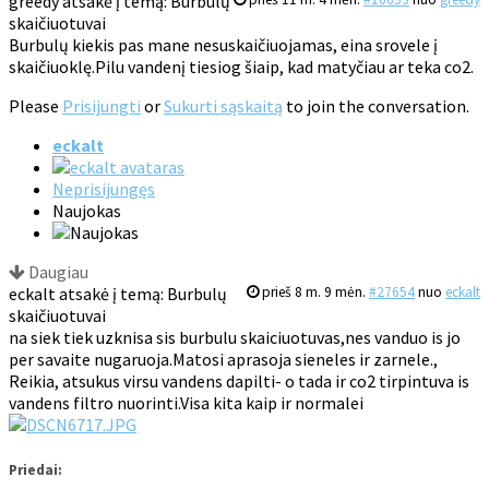
greedy atsakė į temą: Burbulų
skaičiuotuvai
Burbulų kiekis pas mane nesuskaičiuojamas, eina srovele į
skaičiuoklę.Pilu vandenį tiesiog šiaip, kad matyčiau ar teka co2.
Please
Prisijungti
or
Sukurti sąskaitą
to join the conversation.
eckalt
Neprisijungęs
Naujokas
Daugiau
eckalt atsakė į temą: Burbulų
prieš 8 m. 9 mėn.
#27654
nuo
eckalt
skaičiuotuvai
na siek tiek uzknisa sis burbulu skaiciuotuvas,nes vanduo is jo
per savaite nugaruoja.Matosi aprasoja sieneles ir zarnele.,
Reikia, atsukus virsu vandens dapilti- o tada ir co2 tirpintuva is
vandens filtro nuorinti.Visa kita kaip ir normalei
Priedai: