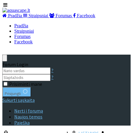
Pradžia
Straipsniai
Forumas
Facebook
Pradžia
Straipsniai
Forumas
Facebook
Forum Login
?
?
Prisiminti mane
Prisijungti
Sukurti sąskaitą
Nerti į forumą
Naujos temos
Paieška