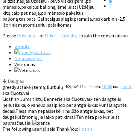
leidžia,naujas.Uždėjau - buvo viskas gerai,po
3
mėnesio,pakeitus balioną, ėmė leisti.Uždėjau
kitą,taip pat naują,po mėnesio pakeitus
balioną tas pats. Gal staigus slėgis pramuša,nes darbinis-2,5
išoriniam atomizeriui palaikomas.
Please
Prisijungti
or
Sukurti sąskaitą
to join the conversation.
greedy
Neprisijungęs
Veteranas
Daugiau
greedy atsakė į temą: Burbulų
prieš 12 m. 4 mėn.
#8169
nuo
greedy
skaičiuotuvai
Lioshis> Jums tiktų Dennerle skaičiuotuvas- ten dangtelis
nenusisuka, o vanduo pasipildo per antgaliukus kur šlangutės
dedasi.Tiesa man nepasisekė ir nulūžo antgaliukas, bet
daugeliui žmonių jie laiko patikimai..Ten nėra pro kur leist
paprasčiausiai
The following user(s) said Thank You:
lioshis