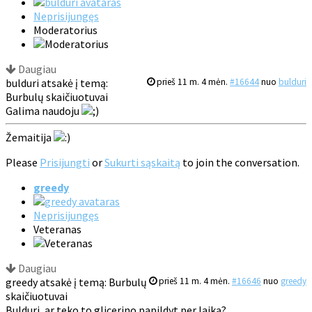
Neprisijungęs
Moderatorius
Daugiau
bulduri atsakė į temą:
prieš 11 m. 4 mėn.
#16644
nuo
bulduri
Burbulų skaičiuotuvai
Galima naudoju
Žemaitija
Please
Prisijungti
or
Sukurti sąskaitą
to join the conversation.
greedy
Neprisijungęs
Veteranas
Daugiau
greedy atsakė į temą: Burbulų
prieš 11 m. 4 mėn.
#16646
nuo
greedy
skaičiuotuvai
Bulduri, ar teko to glicerino papildyt per laiką?