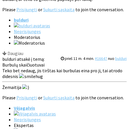
Please
Prisijungti
or
Sukurti sąskaitą
to join the conversation.
bulduri
Neprisijungęs
Moderatorius
Daugiau
bulduri atsakė į temą:
prieš 11 m. 4 mėn.
#16647
nuo
bulduri
Burbulų skaičiuotuvai
Teko bet nedaug, jis tirštas kai burbulas eina pro ji, tai atrodo
didesnis
Žemaitija
Please
Prisijungti
or
Sukurti sąskaitą
to join the conversation.
Vėjagalvis
Neprisijungęs
Ekspertas