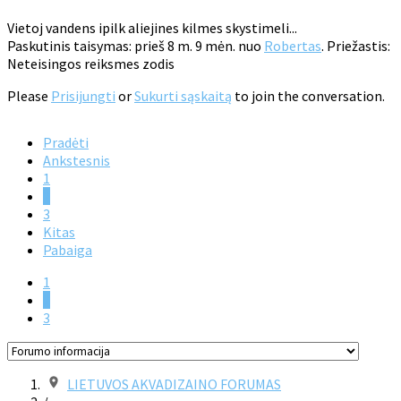
Vietoj vandens ipilk aliejines kilmes skystimeli...
Paskutinis taisymas: prieš 8 m. 9 mėn. nuo
Robertas
. Priežastis:
Neteisingos reiksmes zodis
Please
Prisijungti
or
Sukurti sąskaitą
to join the conversation.
Pradėti
Ankstesnis
1
2
3
Kitas
Pabaiga
1
2
3
LIETUVOS AKVADIZAINO FORUMAS