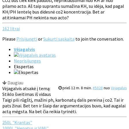
CO2 bus tiek kiek paduosi, nepriklausomai nuo KH ar nuo
pilamo acto. Aš taip suprantu sumažina KH, su idėja, kad pagal
KH/PH lentelę bus didesnė co2 koncentracija. Bet ar
atitinkamai PH nekinta nuo acto?
162 litrai
Please
Prisijungti
or
Sukurti sąskaitą
to join the conversation.
Vėjagalvis
Neprisijungęs
Ekspertas
Daugiau
Vėjagalvis atsakė į temą:
prieš 12 m. 8 mėn.
#5028
nuo
Vėjagalvis
Stiklo šveitimas iš vidaus
Taigi pili rūgštį, mažini ph, karbonatų dalis pereina į co2. Tai ir
pats žinai. Bet ten ir šiaip dar argumentacijos buvo, kad augalai
actą mėgsta. Na bet čia reikia tyrinėti.
250L "Krantas"
1000L "Hepatus ir VIMI"