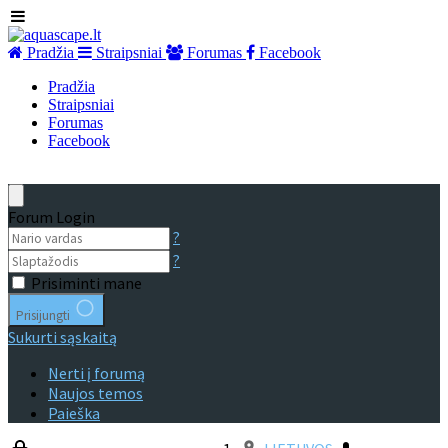
Pradžia
Straipsniai
Forumas
Facebook
Pradžia
Straipsniai
Forumas
Facebook
Forum Login
?
?
Prisiminti mane
Prisijungti
Sukurti sąskaitą
Nerti į forumą
Naujos temos
Paieška