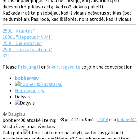
Actas nepavojingas. Žinau net atvejų, kai į akvariumą su
didesniu kH pildavo actą, kad co2 kiekius pakelti.
Kažkada ir aš taip stebėjau, kad iš vidaus nešvarus stiklas (bet
ne dumbliai). Pasirodė, kad iš išorės, nors atrodė, kad iš vidaus.
250L "Krantas"
1000L "Hepatus ir VIMI"
250L "Dienoraštis"
250L "Tornadas ateina"
33L
Please
Prisijungti
or
Sukurti sąskaitą
to join the conversation.
bobber400
Neprisijungęs
Dalyvis
Daugiau
bobber400 atsakė į temą:
prieš 12 m. 8 mėn.
#5016
nuo
bobber400
Stiklo šveitimas iš vidaus
Pala pala
Tai tu nori pasakyti, kad actas gali būti
naudojamas vandens rugštinimui? Na tarkim paskatinti tam