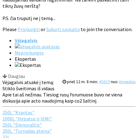
tikrų žuvų nerštą?
P.S. čia truputį ne į temą...
Please
Prisijungti
or
Sukurti sąskaitą
to join the conversation.
Vėjagalvis
Neprisijungęs
Ekspertas
Daugiau
Vėjagalvis atsakė į temą:
prieš 12 m. 8 mėn.
#5019
nuo
Vėjagalvis
Stiklo šveitimas iš vidaus
Apie tai aš nežinau. Tiesiog rusų forumuose buvo ne viena
diskusija apie acto naudojimą kaip co2 šaltinį.
250L "Krantas"
1000L "Hepatus ir VIMI"
250L "Dienoraštis"
250L "Tornadas ateina"
33L