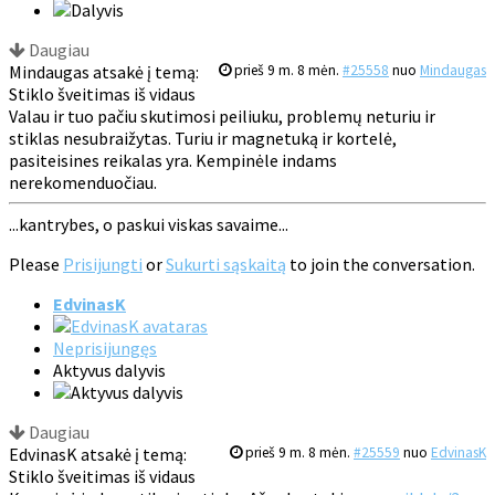
Daugiau
Mindaugas atsakė į temą:
prieš 9 m. 8 mėn.
#25558
nuo
Mindaugas
Stiklo šveitimas iš vidaus
Valau ir tuo pačiu skutimosi peiliuku, problemų neturiu ir
stiklas nesubraižytas. Turiu ir magnetuką ir kortelė,
pasiteisines reikalas yra. Kempinėle indams
nerekomenduočiau.
...kantrybes, o paskui viskas savaime...
Please
Prisijungti
or
Sukurti sąskaitą
to join the conversation.
EdvinasK
Neprisijungęs
Aktyvus dalyvis
Daugiau
EdvinasK atsakė į temą:
prieš 9 m. 8 mėn.
#25559
nuo
EdvinasK
Stiklo šveitimas iš vidaus