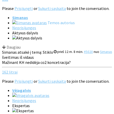
Please
Prisijungti
or
Sukurti sąskaitą
to join the conversation.
Simanas
Temos autorius
Neprisijungęs
Aktyvus dalyvis
Daugiau
Simanas atsakė į temą: Stiklo
prieš 12 m. 8 mėn.
#5020
nuo
Simanas
šveitimas iš vidaus
Mažinant KH nedidėja co2 koncetracija?
162 litrai
Please
Prisijungti
or
Sukurti sąskaitą
to join the conversation.
Vėjagalvis
Neprisijungęs
Ekspertas