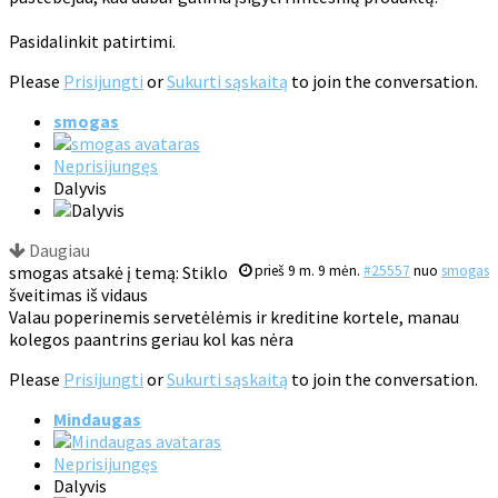
Pasidalinkit patirtimi.
Please
Prisijungti
or
Sukurti sąskaitą
to join the conversation.
smogas
Neprisijungęs
Dalyvis
Daugiau
smogas atsakė į temą: Stiklo
prieš 9 m. 9 mėn.
#25557
nuo
smogas
šveitimas iš vidaus
Valau poperinemis servetėlėmis ir kreditine kortele, manau
kolegos paantrins geriau kol kas nėra
Please
Prisijungti
or
Sukurti sąskaitą
to join the conversation.
Mindaugas
Neprisijungęs
Dalyvis