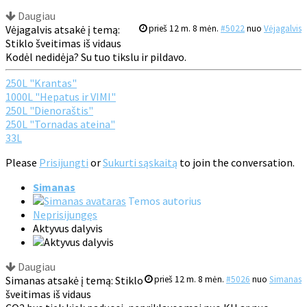
Daugiau
Vėjagalvis atsakė į temą:
prieš 12 m. 8 mėn.
#5022
nuo
Vėjagalvis
Stiklo šveitimas iš vidaus
Kodėl nedidėja? Su tuo tikslu ir pildavo.
250L "Krantas"
1000L "Hepatus ir VIMI"
250L "Dienoraštis"
250L "Tornadas ateina"
33L
Please
Prisijungti
or
Sukurti sąskaitą
to join the conversation.
Simanas
Temos autorius
Neprisijungęs
Aktyvus dalyvis
Daugiau
Simanas atsakė į temą: Stiklo
prieš 12 m. 8 mėn.
#5026
nuo
Simanas
šveitimas iš vidaus