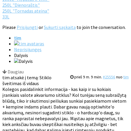
250L "Dienoraštis"
250L "Tornadas ateina"
33L
Please
Prisijungti
or
Sukurti sąskaitą
to join the conversation.
tim
Neprisijungęs
Dalyvis
Daugiau
tim atsakė į temą: Stiklo
prieš 9 m. 9 mėn.
#25556
nuo
tim
šveitimas iš vidaus
Kolegos pasidalinkit informacija - kas kaip ir su kokiais
įrankiais valote akvariumo sitklus? Kol turėjau seną subraižytą
bliūdą, tiko ir skutimosi peiliukas sunkiai pasiekiamom vietom
+ kempine indams plauti. Dabar gavau naują optiwhite'o
akvariumą, nesinori sugadinti stiklo - o hardscap'o daug, su
ranka paprastai nebepavalysi jau.. Mąstau apie magnetus, tik
kiek anksčiau buvau skeptiškai nusiteikęs jų atžvilgiu - bet
pastebėjau, kad dabar galima įsigyti rimtesnių produktų.