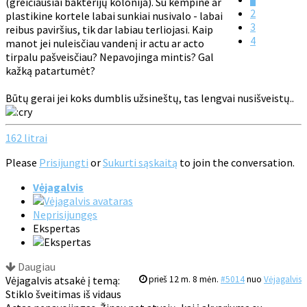
(greičiausiai bakterijų kolonija). Su kempine ar
2
plastikine kortele labai sunkiai nusivalo - labai
3
reibus paviršius, tik dar labiau terliojasi. Kaip
4
manot jei nuleisčiau vandenį ir actu ar acto
tirpalu pašveisčiau? Nepavojinga mintis? Gal
kažką patartumėt?
Būtų gerai jei koks dumblis užsineštų, tas lengvai nusišveistų..
162 litrai
Please
Prisijungti
or
Sukurti sąskaitą
to join the conversation.
Vėjagalvis
Neprisijungęs
Ekspertas
Daugiau
Vėjagalvis atsakė į temą:
prieš 12 m. 8 mėn.
#5014
nuo
Vėjagalvis
Stiklo šveitimas iš vidaus