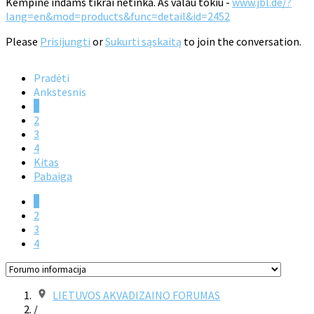
Kempinė indams tikrai netinka. Aš valau tokiu -
www.jbl.de/?
lang=en&mod=products&func=detail&id=2452
Please
Prisijungti
or
Sukurti sąskaitą
to join the conversation.
Pradėti
Ankstesnis
1
2
3
4
Kitas
Pabaiga
1
2
3
4
LIETUVOS AKVADIZAINO FORUMAS
/