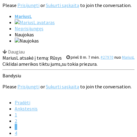
Please
Prisijungti
or
Sukurti sąskaitą
to join the conversation.
MariusL
Neprisijungęs
Naujokas
Daugiau
MariusL atsakė į temą: Rūsys
prieš 8 m. 7 mėn.
#27970
nuo
MariusL
Ciklidai amerikos tiktu jums,su tokia priezura.
Bandysiu
Please
Prisijungti
or
Sukurti sąskaitą
to join the conversation.
Pradėti
Ankstesnis
1
2
3
4