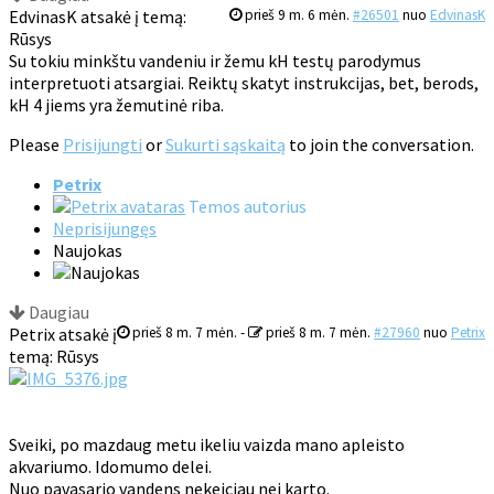
EdvinasK atsakė į temą:
prieš 9 m. 6 mėn.
#26501
nuo
EdvinasK
Rūsys
Su tokiu minkštu vandeniu ir žemu kH testų parodymus
interpretuoti atsargiai. Reiktų skatyt instrukcijas, bet, berods,
kH 4 jiems yra žemutinė riba.
Please
Prisijungti
or
Sukurti sąskaitą
to join the conversation.
Petrix
Temos autorius
Neprisijungęs
Naujokas
Daugiau
Petrix atsakė į
prieš 8 m. 7 mėn.
-
prieš 8 m. 7 mėn.
#27960
nuo
Petrix
temą: Rūsys
Sveiki, po mazdaug metu ikeliu vaizda mano apleisto
akvariumo. Idomumo delei.
Nuo pavasario vandens nekeiciau nei karto.