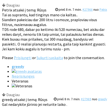
Daugiau
Petrix atsakė į temą: Rūsys
prieš 8 m. 7 mėn.
#27966
nuo
Petrix
Tai as suprantu, kad tinginys mano cia kaltas..
Siandien pakeiciau dar 200 litru i osmoze, praploviau visus
filtrus, nusienavau augalus.
TDS rode 680, dabar po keitimo iki 520 numeciau, bet aisku dar
reikes daryt, nenoriu tik taip umiai, tai palauksiu kelias dienas.
Kiek buvau max prilaikes, tai 300 mazdaug, bandysiu vel
pasiekti.. O realiai planuoju restarta, gaila taip kankint gyvasti.
Jei kam kokiu augalu is turimu rusiu - pm.
Please
Prisijungti
or
Sukurti sąskaitą
to join the conversation.
greedy
Neprisijungęs
Veteranas
Daugiau
greedy atsakė į temą: Rūsys
prieš 8 m. 7 mėn.
#27969
nuo
greedy
Gal nedarykite jūrinio jei neturite laiko .