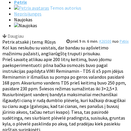
Petrix
Temos autorius
Neprisijungęs
Naujokas
Daugiau
Petrix atsakė į temą: Rūsys
prieš 9 m. 6 mėn.
#26500
nuo
Petrix
Kol kas neskubu su vaistais, dar bandau su apšvietimo
mažinimu pažaisti, angliarūgštę truputi prisukau.
Prieš savaitę atlikau apie 200 litrų keitimą, buvo įdomu
paeksperimentuoti: pilna bačka osmozės buvo pagal
instrukcijas papildyta VIMI Reminamin - TDS iš ±5 ppm įdėjus
Reminamin ir išmaišius su pompa po geros valandos pasidarė
168 ppm. Akvariumo vandens TDS prieš keitimą buvo 250 ppm,
pasidare 230 ppm. Šviesos režimas sumažintas iki 3+2,5+3.
Nusiurbinėjant vandenį bandyta maksimaliai mechaniškai
išgaudyti cianą ir rudą dumblio plėvelę, kuri kažkaip draugiškai
su cianu auga (galvojau, kad tai cianas, nes panašus į buvusį
jūrinio akvos, tačiau neturi kvapo). Tiesa, tas pasirodė
sudėtinga, nes siurbiant plėvelė pradingsta, susisuka, gruntas
kyla, o plėvelė pasklinda po akvą, tad pradėjau kiek pasiekiu
pirštais surinkinėti.