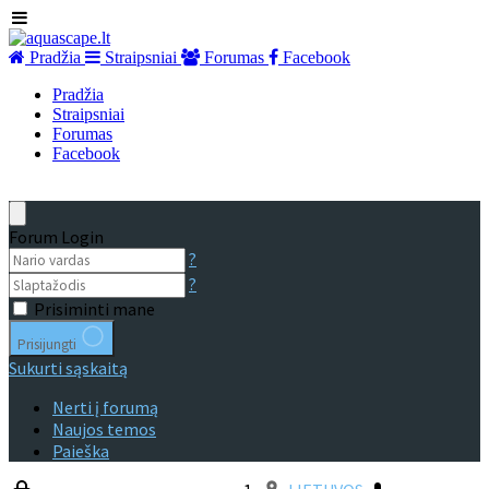
Pradžia
Straipsniai
Forumas
Facebook
Pradžia
Straipsniai
Forumas
Facebook
Forum Login
?
?
Prisiminti mane
Prisijungti
Sukurti sąskaitą
Nerti į forumą
Naujos temos
Paieška