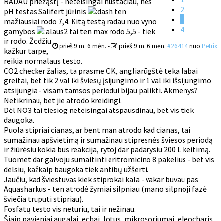
RADAU priežąstį - neteisingai nustačiau, nes
2
pH testas Salifert jūrinis
ten
3
mažiausiai rodo 7,4. Kitą testą radau nuo vyno
4
gamybos
tai ten max rodo 5,5 - tiek
ir rodo. Žodžiu
prieš 9 m. 6 mėn.
-
prieš 9 m. 6 mėn.
#26414
nuo
Petrix
kažkur tarpe,
reikia normalaus testo.
CO2 checker žalias, ta prasme OK, angliarūgštė teka labai
greitai, bet tik 2 val iki šviesų įsijungimo ir 1 val iki išsijungimo
atsijungia - visam tamsos periodui bijau palikti. Akmenys?
Netikrinau, bet jie atrodo kreidingi.
Dėl NO3 tai tiesiog neteisingai atspausdinau, bet vis tiek
daugoka.
Puola stipriai cianas, ar bent man atrodo kad cianas, tai
sumažinau apšvietimą ir sumažinau stipresnės šviesos periodą
ir žiūrėsiu kokia bus reakcija, rytoj dar padarysiu 200 L keitimą.
Tuomet dar galvoju sumaitinti eritromicino 8 pakelius - bet vis
delsiu, kažkaip baugoka tiek antibų užšerti.
Jaučiu, kad šviestuvas kiek stiprokai kala - vakar buvau pas
Aquasharkus - ten atrodė žymiai silpniau (mano silpnoji fazė
šviečia truputi stipriau).
Fosfatų testo vis neturiu, tai ir nežinau.
Šiaip pavieniai augalai, echai, lotus, mikrosoriumai, eleocharis