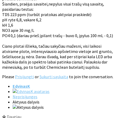
Šiandien, praėjus savaitei,nepylus visai trašų visą savaitę,
pasidariau testus:
TDS 223 ppm (turbūt pratokas aktyviai praskiedė)
pH ryte 6,8, vakare 6,2
kH 1,6
NO3 apie 30 mg/L
PO4 0,1 (dariau prieš įpilant trašų - buvo 0, įpylus 100 mL - 0,1)
Ciano plotai išlieka, tačiau sakyčiau mažesni, visi laikosi
atvirame plote, intensyviausio apšvietimo vietoje ant grunto,
šešėliuose jų nėra. Darau išvadą, kad per stipriai kala LED arba
kažkokia dalis jo spektro labai patinka cianui. Palauksiu dar
mėnesiuką, po to turbūt Chemiclean butelaitį supilsiu.
Please
Prisijungti
or
Sukurti sąskaitą
to join the conversation.
EdvinasK
Neprisijungęs
Aktyvus dalyvis
Daugiau