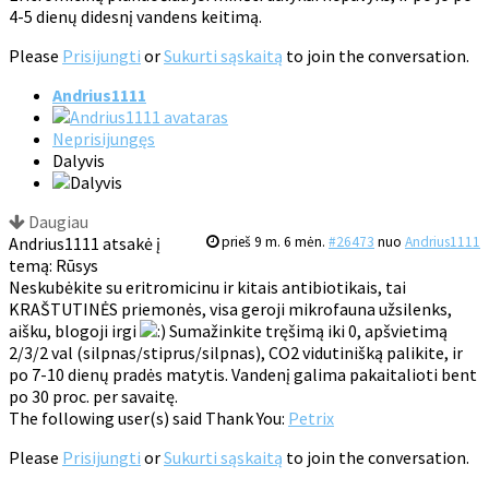
4-5 dienų didesnį vandens keitimą.
Please
Prisijungti
or
Sukurti sąskaitą
to join the conversation.
Andrius1111
Neprisijungęs
Dalyvis
Daugiau
Andrius1111 atsakė į
prieš 9 m. 6 mėn.
#26473
nuo
Andrius1111
temą: Rūsys
Neskubėkite su eritromicinu ir kitais antibiotikais, tai
KRAŠTUTINĖS priemonės, visa geroji mikrofauna užsilenks,
aišku, blogoji irgi
Sumažinkite tręšimą iki 0, apšvietimą
2/3/2 val (silpnas/stiprus/silpnas), CO2 vidutinišką palikite, ir
po 7-10 dienų pradės matytis. Vandenį galima pakaitalioti bent
po 30 proc. per savaitę.
The following user(s) said Thank You:
Petrix
Please
Prisijungti
or
Sukurti sąskaitą
to join the conversation.