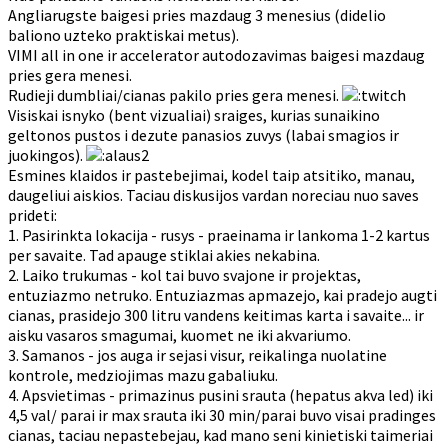
Angliarugste baigesi pries mazdaug 3 menesius (didelio
baliono uzteko praktiskai metus).
VIMI all in one ir accelerator autodozavimas baigesi mazdaug
pries gera menesi.
Rudieji dumbliai/cianas pakilo pries gera menesi.
Visiskai isnyko (bent vizualiai) sraiges, kurias sunaikino
geltonos pustos i dezute panasios zuvys (labai smagios ir
juokingos).
Esmines klaidos ir pastebejimai, kodel taip atsitiko, manau,
daugeliui aiskios. Taciau diskusijos vardan noreciau nuo saves
prideti:
1. Pasirinkta lokacija - rusys - praeinama ir lankoma 1-2 kartus
per savaite. Tad apauge stiklai akies nekabina.
2. Laiko trukumas - kol tai buvo svajone ir projektas,
entuziazmo netruko. Entuziazmas apmazejo, kai pradejo augti
cianas, prasidejo 300 litru vandens keitimas karta i savaite... ir
aisku vasaros smagumai, kuomet ne iki akvariumo.
3. Samanos - jos auga ir sejasi visur, reikalinga nuolatine
kontrole, medziojimas mazu gabaliuku.
4. Apsvietimas - primazinus pusini srauta (hepatus akva led) iki
4,5 val/ parai ir max srauta iki 30 min/parai buvo visai pradinges
cianas, taciau nepastebejau, kad mano seni kinietiski taimeriai