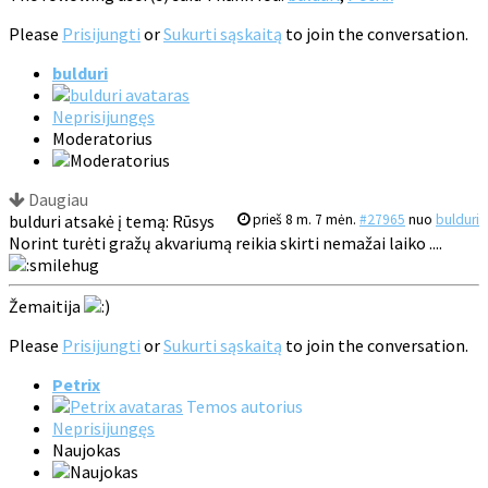
Please
Prisijungti
or
Sukurti sąskaitą
to join the conversation.
bulduri
Neprisijungęs
Moderatorius
Daugiau
bulduri atsakė į temą: Rūsys
prieš 8 m. 7 mėn.
#27965
nuo
bulduri
Norint turėti gražų akvariumą reikia skirti nemažai laiko ....
Žemaitija
Please
Prisijungti
or
Sukurti sąskaitą
to join the conversation.
Petrix
Temos autorius
Neprisijungęs
Naujokas