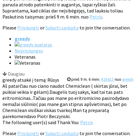
parvula atrodo patenkinti ir augantys, lapai ryškiai žali.
Suprantama, kad ciklas dar neįsibėgėjęs, tad lauksiu toliau.
Paskutinis taisymas: prieš 9 m. 6 mėn. nuo
Petrix
.
Please
Prisijungti
or
Sukurti sąskaitą
to join the conversation.
greedy
Neprisijungęs
Veteranas
Daugiau
greedy atsakė į temą: Rūsys
prieš 9 m. 6 mėn.
#26415
nuo
greedy
Aš patarčiau nuo ciano naudot Chemiclean ( skirtas jūrai, bet
puikiai veikia ir gėlam).Daugelis tuoj sakys, kad tai tas pats
eritromicinas...Tačiau pas mane po eritromicino pasirodydavo
nemažai siūlinio( pas mane gan stiprus apšvietimas), bet po
Chemiclean visiškai viskas tvarkoj.Man tą preparatą
parekomendavo Piotr Beczynski.
The following user(s) said Thank You:
Petrix
Please
Prisijungti
or
Sukurti sąskaitą
to join the conversation.