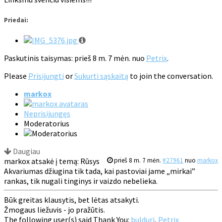
Priedai:
Paskutinis taisymas: prieš 8 m. 7 mėn. nuo
Petrix
.
Please
Prisijungti
or
Sukurti sąskaitą
to join the conversation.
markox
Neprisijungęs
Moderatorius
Daugiau
markox atsakė į temą: Rūsys
prieš 8 m. 7 mėn.
#27961
nuo
markox
Akvariumas džiugina tik tada, kai pastoviai jame „mirkai”
rankas, tik nugali tinginys ir vaizdo nebelieka.
Būk greitas klausytis, bet lėtas atsakyti.
Žmogaus liežuvis - jo pražūtis.
The following user(s) said Thank You:
bulduri
,
Petrix