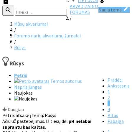
LIETUVOS
AKVADIZAINO
Nauja tema
FORUMAS
/
Mūsų akvariumai
/
Forumo narių akvariumų žurnalai
/
Rūsys
Rūsys
Petrix
Pradėti
Temos autorius
Ankstesnis
Neprisijungęs
1
Naujokas
2
3
Daugiau
4
Petrix atsakė į temą: Rūsys
Kitas
Ačiū už pastebėjimus. Iš tiesų dėl
pH nelabai
Pabaiga
suprantu kas kaltas.
1