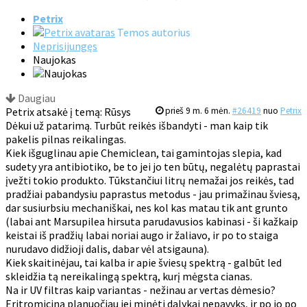
Petrix
Temos autorius
Neprisijungęs
Naujokas
Daugiau
Petrix atsakė į temą: Rūsys
prieš 9 m. 6 mėn.
#26419
nuo
Petrix
Dėkui už patarimą. Turbūt reikės išbandyti - man kaip tik
pakelis pilnas reikalingas.
Kiek išguglinau apie Chemiclean, tai gamintojas slepia, kad
sudety yra antibiotiko, be to jei jo ten būtų, negalėtų paprastai
įvežti tokio produkto. Tūkstančiui litrų nemažai jos reikės, tad
pradžiai pabandysiu paprastus metodus - jau primažinau šviesą,
dar susiurbsiu mechaniškai, nes kol kas matau tik ant grunto
(labai ant Marsupilea hirsuta parudavusios kabinasi - ši kažkaip
keistai iš pradžių labai noriai augo ir žaliavo, ir po to staiga
nurudavo didžioji dalis, dabar vėl atsigauna).
Kiek skaitinėjau, tai kalba ir apie šviesų spektrą - galbūt led
skleidžia tą nereikalingą spektrą, kurį mėgsta cianas.
Na ir UV filtras kaip variantas - nežinau ar vertas dėmesio?
Eritromiciną planuočiau jei minėti dalykai nepavyks, ir po jo po