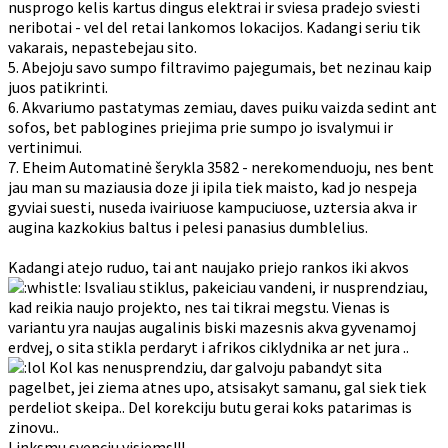
nusprogo kelis kartus dingus elektrai ir sviesa pradejo sviesti
neribotai - vel del retai lankomos lokacijos. Kadangi seriu tik
vakarais, nepastebejau sito.
5. Abejoju savo sumpo filtravimo pajegumais, bet nezinau kaip
juos patikrinti.
6. Akvariumo pastatymas zemiau, daves puiku vaizda sedint ant
sofos, bet pablogines priejima prie sumpo jo isvalymui ir
vertinimui.
7. Eheim Automatinė šerykla 3582 - nerekomenduoju, nes bent
jau man su maziausia doze ji ipila tiek maisto, kad jo nespeja
gyviai suesti, nuseda ivairiuose kampuciuose, uztersia akva ir
augina kazkokius baltus i pelesi panasius dumblelius.
Kadangi atejo ruduo, tai ant naujako priejo rankos iki akvos
Isvaliau stiklus, pakeiciau vandeni, ir nusprendziau,
kad reikia naujo projekto, nes tai tikrai megstu. Vienas is
variantu yra naujas augalinis biski mazesnis akva gyvenamoj
erdvej, o sita stikla perdaryt i afrikos ciklydnika ar net jura ..
Kol kas nenusprendziu, dar galvoju pabandyt sita
pagelbet, jei ziema atnes upo, atsisakyt samanu, gal siek tiek
perdeliot skeipa.. Del korekciju butu gerai koks patarimas is
zinovu..
Linksmu svenciu visiems!!!