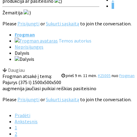
produkcija ar pasiteisino
3
Žemaitija
Please
Prisijungti
or
Sukurti sąskaitą
to join the conversation.
Frogman
Temos autorius
Neprisijungęs
Dalyvis
Daugiau
Frogman atsakė į temą:
prieš 9 m. 11 mėn.
#25005
nuo
Frogman
Pajurys (375 l) 1500x500x500
augmenija jaučiasi puikiai reiškias pasiteisino
Please
Prisijungti
or
Sukurti sąskaitą
to join the conversation.
Pradėti
Ankstesnis
1
2