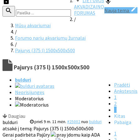
LIETUVOS
AKVADIZAINO
Nauja tema
FORUMAS
/
Mūsų akvariumai
/
Forumo narių akvariumų žurnalai
/
Pajurys (375 l) 1500x500x500
Pajurys (375 l) 1500x500x500
bulduri
Pradėti
Ankstesnis
Neprisijungęs
1
Moderatorius
2
3
Daugiau
Kitas
bulduri
prieš 9 m. 11 mėn.
#25002
nuo
bulduri
Pabaiga
atsakė į temą: Pajurys (375 l) 1500x500x500
1
Gerai padirbėta Pajūry
įdomu kaip ADA
2