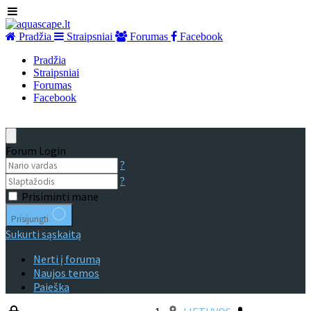
Pradžia
Straipsniai
Forumas
Facebook
Pradžia
Straipsniai
Forumas
Facebook
Forum Login
?
?
Prisiminti mane
Prisijungti
Sukurti sąskaitą
Nerti į forumą
Naujos temos
Paieška