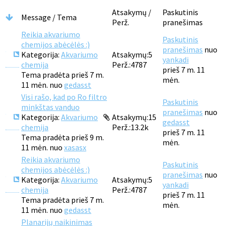
Atsakymų /
Paskutinis
Message / Tema
Perž.
pranešimas
Reikia akvariumo
Paskutinis
chemijos abėcėlės :)
pranešimas
nuo
Kategorija:
Akvariumo
Atsakymų:
5
yankadi
chemija
Perž.:
4787
prieš 7 m. 11
Tema pradėta prieš 7 m.
mėn.
11 mėn. nuo
gedasst
Visi rašo, kad po Ro filtro
Paskutinis
minkštas vanduo
pranešimas
nuo
Kategorija:
Akvariumo
Atsakymų:
15
gedasst
chemija
Perž.:
13.2k
prieš 7 m. 11
Tema pradėta prieš 9 m.
mėn.
11 mėn. nuo
xasasx
Reikia akvariumo
Paskutinis
chemijos abėcėlės :)
pranešimas
nuo
Kategorija:
Akvariumo
Atsakymų:
5
yankadi
chemija
Perž.:
4787
prieš 7 m. 11
Tema pradėta prieš 7 m.
mėn.
11 mėn. nuo
gedasst
Planarijų naikinimas