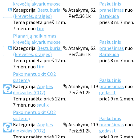
krevečių akvariumuose
Paskutinis
Kategorija:
Bestuburiai
Atsakymų:
62
pranešimas
nuo
(krevetės, sraigės)
Perž.:
36.1k
Barakuda
Tema pradėta prieš 12 m.
prieš 8 m. 7 mėn.
7 mėn. nuo
tim
Planarijų naikinimas
krevečių akvariumuose
Paskutinis
Kategorija:
Bestuburiai
Atsakymų:
62
pranešimas
nuo
(krevetės, sraigės)
Perž.:
36.1k
Barakuda
Tema pradėta prieš 12 m.
prieš 8 m. 7 mėn.
7 mėn. nuo
tim
Pakomentuokit CO2
sistemą
Paskutinis
Kategorija:
Anglies
Atsakymų:
119
pranešimas
nuo
dioksidas (CO2)
Perž.:
51.2k
gedasst
Tema pradėta prieš 12 m.
prieš 9 m. 2 mėn.
7 mėn. nuo
saulix
Pakomentuokit CO2
sistemą
Paskutinis
Kategorija:
Anglies
Atsakymų:
119
pranešimas
nuo
dioksidas (CO2)
Perž.:
51.2k
gedasst
Tema pradėta prieš 12 m.
prieš 9 m. 2 mėn.