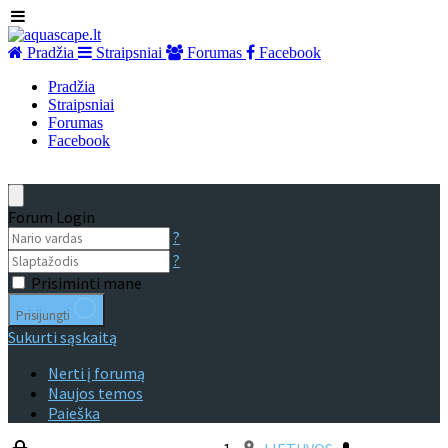
Pradžia
Straipsniai
Forumas
Facebook
Pradžia
Straipsniai
Forumas
Facebook
Forum Login
?
?
Prisiminti mane
Prisijungti
Sukurti sąskaitą
Nerti į forumą
Naujos temos
Paieška