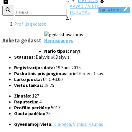
LIETUVOS
AKVADIZAINO
Nauja tema
FORUMAS
/
Profilis gedasst
Anketa gedasst
Neprisijungęs
Nario tipas:
narys
Statusas:
Dalyvis
Registracijos data:
19 Saus 2015
Paskutinis prisijungimas:
prieš 6 mėn. 1 sav.
Laiko juosta:
UTC +3:00
Vietos laikas:
18:25
Žinutės:
127
Reputacija:
4
Profilio peržiūrų:
5017
Gauta padėkų:
25
Gyvenamoji vieta:
Klaipėda, Vilnius, Kaunas