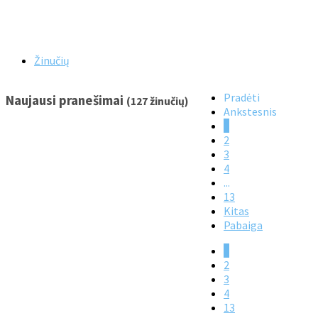
Žinučių
Pradėti
Naujausi pranešimai
(127 žinučių)
Ankstesnis
1
2
3
4
...
13
Kitas
Pabaiga
1
2
3
4
13