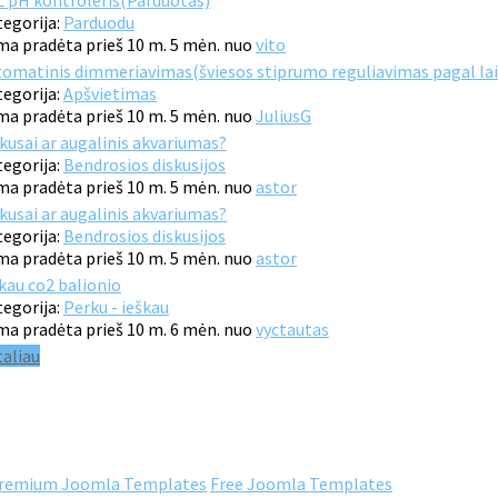
 pH kontroleris(Parduotas)
egorija:
Parduodu
a pradėta prieš 10 m. 5 mėn. nuo
vito
omatinis dimmeriavimas(šviesos stiprumo reguliavimas pagal lai
egorija:
Apšvietimas
a pradėta prieš 10 m. 5 mėn. nuo
JuliusG
kusai ar augalinis akvariumas?
egorija:
Bendrosios diskusijos
a pradėta prieš 10 m. 5 mėn. nuo
astor
kusai ar augalinis akvariumas?
egorija:
Bendrosios diskusijos
a pradėta prieš 10 m. 5 mėn. nuo
astor
kau co2 balionio
egorija:
Perku - ieškau
a pradėta prieš 10 m. 6 mėn. nuo
vyctautas
aliau
remium Joomla Templates
Free Joomla Templates