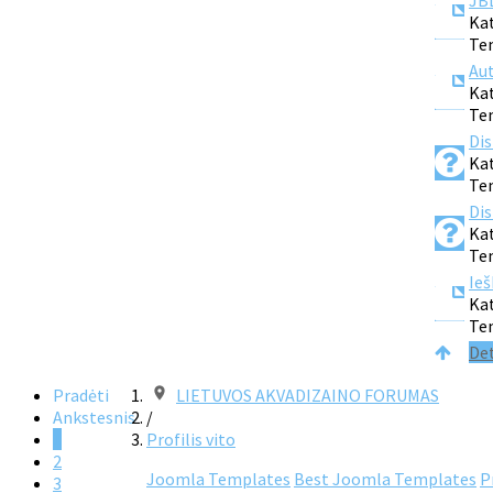
JBL
Kat
Tem
Aut
Kat
Tem
Dis
Kat
Tem
Dis
Kat
Tem
Ieš
Kat
Tem
Det
Pradėti
LIETUVOS AKVADIZAINO FORUMAS
Ankstesnis
/
1
Profilis vito
2
Joomla Templates
Best Joomla Templates
P
3