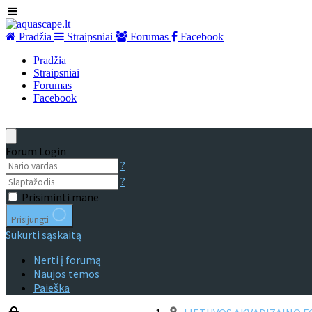
Pradžia
Straipsniai
Forumas
Facebook
Pradžia
Straipsniai
Forumas
Facebook
Forum Login
?
?
Prisiminti mane
Prisijungti
Sukurti sąskaitą
Nerti į forumą
Naujos temos
Paieška