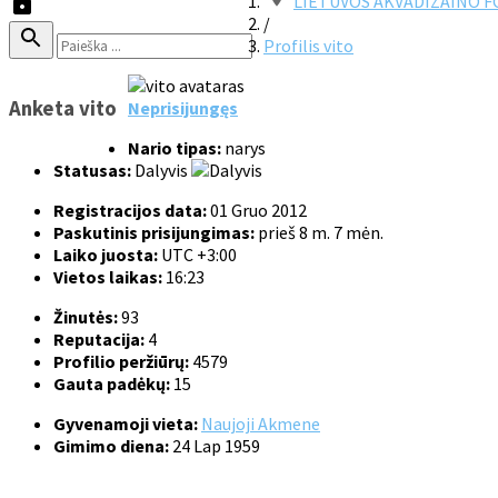
LIETUVOS AKVADIZAINO 
/
Profilis vito
Anketa vito
Neprisijungęs
Nario tipas:
narys
Statusas:
Dalyvis
Registracijos data:
01 Gruo 2012
Paskutinis prisijungimas:
prieš 8 m. 7 mėn.
Laiko juosta:
UTC +3:00
Vietos laikas:
16:23
Žinutės:
93
Reputacija:
4
Profilio peržiūrų:
4579
Gauta padėkų:
15
Gyvenamoji vieta:
Naujoji Akmene
Gimimo diena:
24 Lap 1959