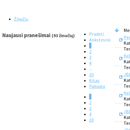
Žinučių
Me
Pradėti
Naujausi pranešimai
(93 žinučių)
Per
Ankstesnis
Kat
1
Tem
2
Kel
3
Kat
4
Tem
...
JBL
10
Kat
Kitas
Tem
Pabaiga
Kel
1
Kat
2
Tem
3
JBL
4
Kat
10
Tem