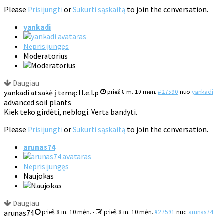
Please
Prisijungti
or
Sukurti sąskaitą
to join the conversation.
yankadi
Neprisijungęs
Moderatorius
Daugiau
yankadi atsakė į temą: H.e.l.p
prieš 8 m. 10 mėn.
#27590
nuo
yankadi
advanced soil plants
Kiek teko girdėti, neblogi. Verta bandyti.
Please
Prisijungti
or
Sukurti sąskaitą
to join the conversation.
arunas74
Neprisijungęs
Naujokas
Daugiau
arunas74
prieš 8 m. 10 mėn.
-
prieš 8 m. 10 mėn.
#27591
nuo
arunas74