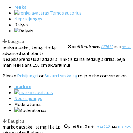
renka
Temos autorius
Neprisijungęs
Dalyvis
Daugiau
renka atsakė į temą: H.e.l.p
prieš 8 m. 9 mėn.
#27628
nuo
renka
advanced soil plants
Neapsisprendziu.ar ada ar si rinktis.kaina nedaug skiriasi.beja
man reikia ant 150 cm akvariumui
Please
Prisijungti
or
Sukurti sąskaitą
to join the conversation.
markox
Neprisijungęs
Moderatorius
Daugiau
markox atsakė į temą: H.e.l.p
prieš 8 m. 9 mėn.
#27629
nuo
markox
advanced soil plants