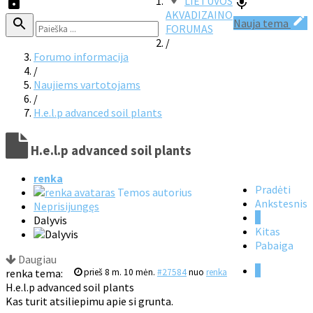
LIETUVOS
AKVADIZAINO
Nauja tema
FORUMAS
/
Forumo informacija
/
Naujiems vartotojams
/
H.e.l.p advanced soil plants
H.e.l.p advanced soil plants
renka
Pradėti
Temos autorius
Ankstesnis
Neprisijungęs
1
Dalyvis
Kitas
Pabaiga
Daugiau
1
renka tema:
prieš 8 m. 10 mėn.
#27584
nuo
renka
H.e.l.p advanced soil plants
Kas turit atsiliepimu apie si grunta.