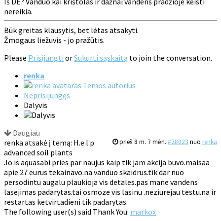
Iš DE? Vanduo kai krištolas ir dažnai vandens pradžioje keisti
nereikia.
Būk greitas klausytis, bet lėtas atsakyti.
Žmogaus liežuvis - jo pražūtis.
Please
Prisijungti
or
Sukurti sąskaitą
to join the conversation.
renka
Temos autorius
Neprisijungęs
Dalyvis
Daugiau
renka atsakė į temą: H.e.l.p
prieš 8 m. 7 mėn.
#28023
nuo
renka
advanced soil plants
Jo.is aquasabi.pries par naujus kaip tik jam akcija buvo.maisaa
apie 27 eurus tekainavo.na vanduo skaidrus.tik dar nuo
persodintu augalu plaukioja vis detales.pas mane vandens
lasejimas padarytas.tai osmoze vis lasinu .neziurejau testu.na ir
restartas ketvirtadieni tik padarytas.
The following user(s) said Thank You:
markox