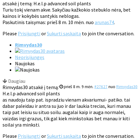
atsakė į temą: H.e.l.p advanced soil plants
Turiu tokį vienam akve. Sakyčiau kažkokio stebuklo nėra, bet
kainos ir kokybės santykis neblogas.
Paskutinis taisymas: prieš 8 m. 10 mėn. nuo
arunas74
.
Please
Prisijungti
or
Sukurti sąskaitą
to join the conversation.
Rimvydas30
Neprisijungęs
Naujokas
Daugiau
Rimvydas30 atsakė į temą:
prieš 8 m. 9 mėn.
#27627
nuo
Rimvydas30
H.e.l.p advanced soil plants
as naudoju taip pat. ispradziu vienam akvariumui- patiko. tai
dabar paleidau ir antra su juo ir dar laukia trecias, kuri manau
taip pat leisiu su situo soilu. augalai kaip ir auga normalei,
vaizdas irgi grazus, tik gal kiek minkstokas bet manau ir kiti
soilai yra minksti.
Please
Prisijungti
or
Sukurti sąskaitą
to join the conversation.