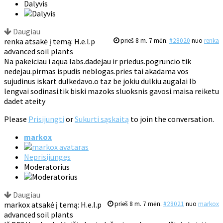
Dalyvis
Daugiau
renka atsakė į temą: H.e.l.p
prieš 8 m. 7 mėn.
#28020
nuo
renka
advanced soil plants
Na pakeiciau i aqua labs.dadejau ir priedus.pogruncio tik
nedejau.pirmas ispudis neblogas.pries tai akadama vos
sujudinus iskart dulkedavo.o taz be jokiu dulkiu.augalai lb
lengvai sodinasi.tik biski mazoks sluoksnis gavosi.maisa reiketu
dadet ateity
Please
Prisijungti
or
Sukurti sąskaitą
to join the conversation.
markox
Neprisijungęs
Moderatorius
Daugiau
markox atsakė į temą: H.e.l.p
prieš 8 m. 7 mėn.
#28021
nuo
markox
advanced soil plants