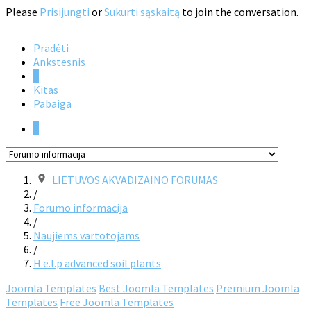
Please
Prisijungti
or
Sukurti sąskaitą
to join the conversation.
Pradėti
Ankstesnis
1
Kitas
Pabaiga
1
LIETUVOS AKVADIZAINO FORUMAS
/
Forumo informacija
/
Naujiems vartotojams
/
H.e.l.p advanced soil plants
Joomla Templates
Best Joomla Templates
Premium Joomla
Templates
Free Joomla Templates