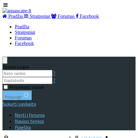
Pradžia
Straipsniai
Forumas
Facebook
Pradžia
Straipsniai
Forumas
Facebook
Forum Login
?
?
Prisiminti mane
Prisijungti
Sukurti sąskaitą
Nerti į forumą
Naujos temos
Paieška