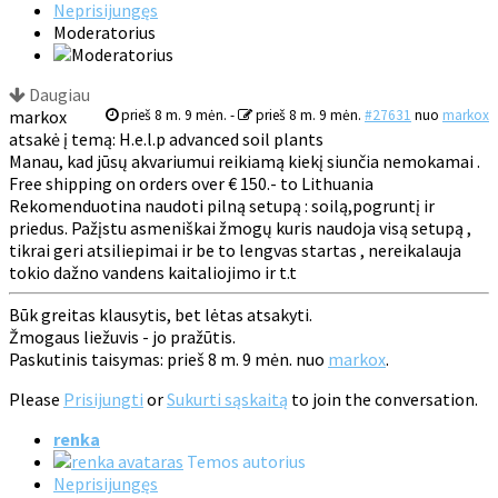
Neprisijungęs
Moderatorius
Daugiau
markox
prieš 8 m. 9 mėn.
-
prieš 8 m. 9 mėn.
#27631
nuo
markox
atsakė į temą: H.e.l.p advanced soil plants
Manau, kad jūsų akvariumui reikiamą kiekį siunčia nemokamai .
Free shipping on orders over € 150.- to Lithuania
Rekomenduotina naudoti pilną setupą : soilą,pogruntį ir
priedus. Pažįstu asmeniškai žmogų kuris naudoja visą setupą ,
tikrai geri atsiliepimai ir be to lengvas startas , nereikalauja
tokio dažno vandens kaitaliojimo ir t.t
Būk greitas klausytis, bet lėtas atsakyti.
Žmogaus liežuvis - jo pražūtis.
Paskutinis taisymas: prieš 8 m. 9 mėn. nuo
markox
.
Please
Prisijungti
or
Sukurti sąskaitą
to join the conversation.
renka
Temos autorius
Neprisijungęs