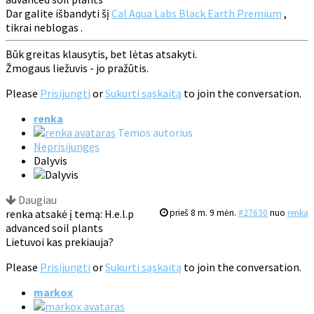
Dar galite išbandyti šį
Cal Aqua Labs Black Earth Premium
,
tikrai neblogas .
Būk greitas klausytis, bet lėtas atsakyti.
Žmogaus liežuvis - jo pražūtis.
Please
Prisijungti
or
Sukurti sąskaitą
to join the conversation.
renka
Temos autorius
Neprisijungęs
Dalyvis
Daugiau
renka atsakė į temą: H.e.l.p
prieš 8 m. 9 mėn.
#27630
nuo
renka
advanced soil plants
Lietuvoi kas prekiauja?
Please
Prisijungti
or
Sukurti sąskaitą
to join the conversation.
markox